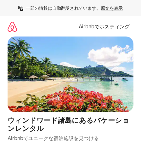
コ
一部の情報は自動翻訳されています。
原文を表示
ン
テ
ン
Airbnbでホスティング
ツ
に
ス
キ
ッ
プ
ウィンドワード諸島にあるバケーショ
ンレンタル
Airbnbでユニークな宿泊施設を見つける