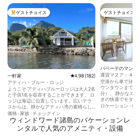
ゲストチョイス
ゲストチョイス
大好評のゲストチョイスです。
ゲストチョイス
パペーテのマンシ
パート
運賃マヌア： 45
一軒家
レビュー182件、5つ星中4.98
4.98 (182)
エアコン、Wi - F
空港から車で⟩わ
アティハ・ブルー・ロッジ
ウンタウンまで徒歩
ようこそ アティハブルーロッジは大人2名
分）。 静かなエリアでは、バルコニー付
と子供1名を収容することができます。 ロ
きの快適でモダン
ッジは海辺に位置しています。広いテラ
トルの料金マヌア
ロケーション
·
価
スからは、静かなアティハ湾の素晴らし
2024年10月に
い景色を眺めることができ、小さな灰色
価格
·
家族
·
チェックイン
た。 ⟶ 整形外科
の砂浜に直接アクセスできます。カヤッ
ウィンドワード諸島のバケーションレ
ソファベッド。 20
クやサーフィンもすぐその向かい側でで
ンタルで人気のアメニティ・設備
なWi - Fi。 ⟶
きます。 内容： 海を望むメインベッドル
の⟶安全な建物。
ーム、メザニンの2つ目のベッドルーム、