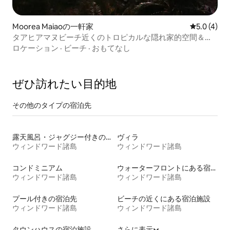
Moorea Maiaoの一軒家
レビュー4
5.0 (4)
タアヒアマヌビーチ近くのトロピカルな隠れ家的空間＆ス
パ
ロケーション
·
ビーチ
·
おもてなし
ぜひ訪⁠れ⁠た⁠い目⁠的⁠地
その他のタ⁠イ⁠プ⁠の宿⁠泊⁠先
露天風呂・ジャグジー付きの宿泊施設
ヴィラ
ウィンドワード諸島
ウィンドワード諸島
コンドミニアム
ウォーターフロントにある宿泊施設
ウィンドワード諸島
ウィンドワード諸島
プール付きの宿泊先
ビーチの近くにある宿泊施設
ウィンドワード諸島
ウィンドワード諸島
タウンハウスの宿泊施設
さらに表示