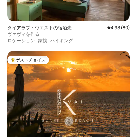
タイアラプ・ウエストの宿泊先
レビュー80件
4.98 (80)
ヴァヴィを作る
ロケーション
·
家族
·
ハイキング
ゲストチョイス
大好評のゲストチョイスです。