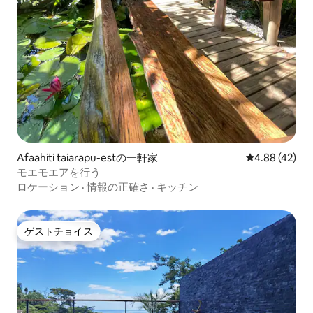
Afaahiti taiarapu-estの一軒家
レビュー42件
4.88 (42)
モエモエアを行う
ロケーション
·
情報の正確さ
·
キッチン
ゲストチョイス
ゲストチョイス