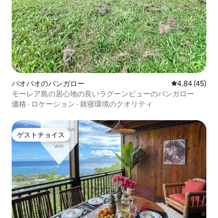
パオパオのバンガロー
レビュー45件
4.84 (45)
モーレア島の居心地の良いラグーンビューのバンガロー
価格
·
ロケーション
·
就寝環境のクオリティ
ゲストチョイス
ゲストチョイス