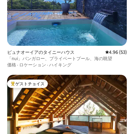
ピュナオーイアのタイニーハウス
レビュー53件
4.96 (53)
「nui」バンガロー、プライベートプール、海の眺望
価格
·
ロケーション
·
ハイキング
ゲストチョイス
大好評のゲストチョイスです。