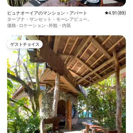
ピュナオーイアのマンション・アパート
レビュー89件
4.91 (89)
タープナ・サンセット・モーレアビュー。
価格
·
ロケーション
·
外観・内装
ゲストチョイス
ゲストチョイス