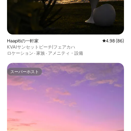
Haapitiの一軒家
レビュー86件
4.98 (86)
KVAIサンセットビーチ|フェアカハ
ロケーション
·
家族
·
アメニティ・設備
スーパーホスト
スーパーホスト