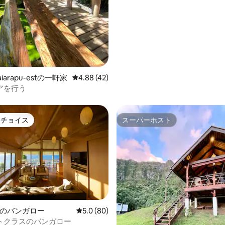
ンドを ♥️♥️
 taiarapu-estの一軒家
レビュー42件、5つ星中4.88つ星の平均評価
4.88 (42)
アを行う
トチョイス
スーパーホスト
ゲストチョイスです。
スーパーホスト
oraのバンガロー
レビュー80件、5つ星中5.0つ星の平均評価
5.0 (80)
トクラスのバンガロー