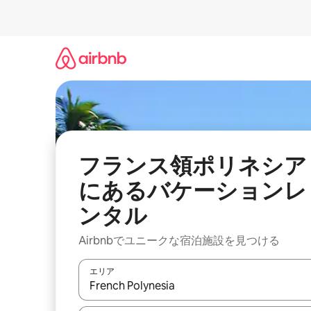
コ
ン
テ
ン
ツ
に
ス
キ
ッ
プ
フランス領ポリネシア
にあるバケーションレ
ンタル
Airbnbでユニークな宿泊施設を見つける
エリア
検索結果が表示されたら、上下の矢印キーを使っ