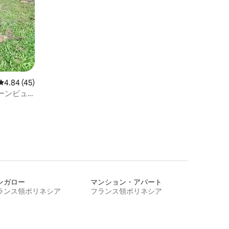
レビュー45件、5つ星中4.84つ星の平均評価
4.84 (45)
ーンビュ
ンガロー
マンション・アパート
ランス領ポリネシア
フランス領ポリネシア