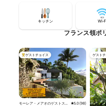
2,500X
ましょう。 ✔ プライベートアイランド貸
3,500
切 | 2寝室 | 高級コンバーチブルソファ | 設
備・器具のそろったキッチン | バスルーム
| 手つかずのラグーンへのアクセス | 環境
にやさしい | 最大6名様まで宿泊可能
キッチン
Wi-F
フランス領ポ
ゲストチョイス
ゲストチ
大好評のゲストチョイスです。
ゲストチ
モーレア・メアオのゲストスイ
レビュー98件、5つ星
5.0 (98)