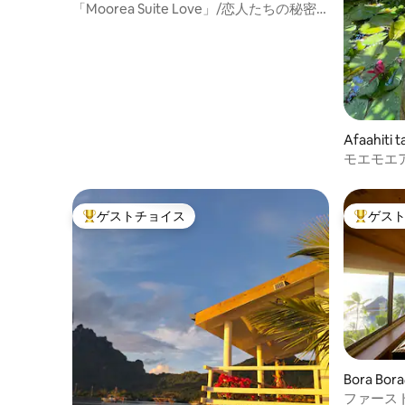
ート
「Moorea Suite Love」/恋人たちの秘密
の場所
Afaahiti
モエモエ
ゲストチョイス
ゲス
大好評のゲストチョイスです。
大好評の
Bora B
ファース