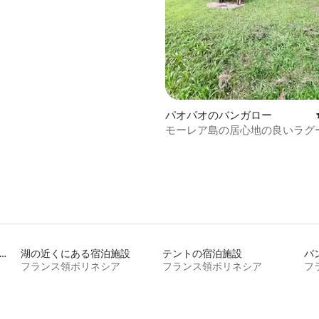
4.95つ星の平均評価
パオパオのバンガロー
モーレア島の居心地の良いラグ
ーのバンガロー
ビスアパートメントの宿泊施設
湖の近くにある宿泊施設
テントの宿泊施設
バ
フランス領ポリネシア
フランス領ポリネシア
フ