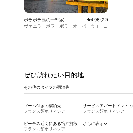
ボラボラ島の一軒家
レビュー22件、5つ星中
4.95 (22)
ヴァニラ・ボラ・ボラ・オーバーウォー
ター・バンガロー
ぜひ訪⁠れ⁠た⁠い目⁠的⁠地
その他のタ⁠イ⁠プ⁠の宿⁠泊⁠先
プール付きの宿泊先
サー
フランス領ポリネシア
フランス領ポリネシア
ビーチの近くにある宿泊施設
さらに表示
フランス領ポリネシア