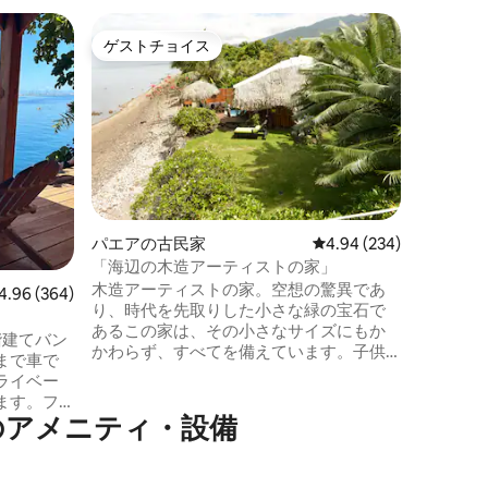
タイアラ
ゲストチョイス
ゲスト
ゲストチョイス
ゲスト
ラ
ヴィラ・
Villa
に位置してい
と呼ばれ
ビーチを
す。Vil
の景色、
ト「テ・
ス）」の
パエアの古民家
レビュー234件、5つ星
4.94 (234)
施設のラ
「海辺の木造アーティストの家」
ゲストを
木造アーティストの家。空想の驚異であ
ーチへの
ビュー364件、5つ星中4.96つ星の平均評価
4.96 (364)
り、時代を先取りした小さな緑の宝石で
す。季節
あるこの家は、その小さなサイズにもか
所🤙🏼
階建てバン
かわらず、すべてを備えています。子供
まで車で
の古い夢が実現しました。快適なキャビ
ライベー
ンでの生活を体験してください（インタ
ます。フ
ーネット、ガスバーベキュー、ジャグジ
のアメニティ・設備
ルの場所に
ーなど）。美しいラグーンでの散歩には3
のカヤッ
艘のカヤックが用意されています。この
備の整った
家は2つの独立したブロック（寝室、リビ
ーム、バ