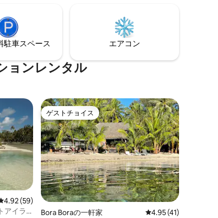
ングルーム、デッキ、キッチン、バスル
、モーレア
ーム）で構成されています。2つのユニッ
ような眺
トの間は屋根付きですが、外側は開放さ
ベッドル
れています。
⁠車ス⁠ペ⁠ー⁠ス
エアコン
ケットが
ションレンタル
ゲストチョイス
ゲストチョイス
レビュー59件、5つ星中4.92つ星の平均評価
4.92 (59)
トアイラ
Bora Boraの一軒家
レビュー41件、5つ星
4.95 (41)