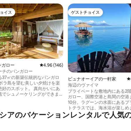
ョイス
ゲストチョイス
ョイス
ゲストチョイス
バンガロー
レビュー146件、5つ星中4.96つ星の平均評価
4.96 (146)
ーチのバンガロー
4.86つ星の平均評価
る37㎡の新築伝統的なバンガロ
ピュナオーイアの一軒家
レ
海辺のヴァイマ
絶好のスポット。 真向かいにあ
プライベートな敷地内にある2
礁でシュノーケリングができま
ガロー、国際空港と島間の空港
所。 送迎：
10分。ラグーンの水面にあるプ
/Tapuamu桟橋から無料。
トテラスでは、海水浴が楽しめ
e/Faaaha/Poutoru桟橋から
シアのバケーションレンタルで人気
ェア・ヴァイマから100メート
00XPF。
は、砂州へのアクセスと散歩用
店舗。 スナックは800m先。 レ
ク2艘があります。1階には、設
 朝食
キッチンエリア、ダイニングル