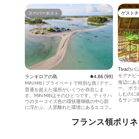
スーパーホスト
ゲストチ
スーパーホスト
ゲストチ
Tivaの
モアナビ
ランギロアの島
レビュー99件、5つ星中
4.86 (99)
海辺にあ
Mihi Miti | プライベートで特別な島 | テケ
ー。 ボラボラ島を望む美しい夕焼けを楽
ハウ
普通を超えた場所がいくつか存在しま
しむのに
す。Mihi Mitiはそのひとつです。ティケハ
るサンゴ
ウのターコイズ色の環状珊瑚礁の中心部
す。 閑静な場
に浮かぶ、人里離れた環境にあるエコフ
Hatupa
レンドリーなプライベートアイランド
Vaitoar
で、時間が止まったかのような場所で
フランス領ポリネ
2,000CFP。 ハアメネ桟橋から1,0
す。 穏やかな波の音で目覚め、満天の星
2km先に
空の下で眠りにつき、自然そのものが描
ンタカー： 料金は1日7,500CFP。
いたかのようなラグーンで一日を過ごし