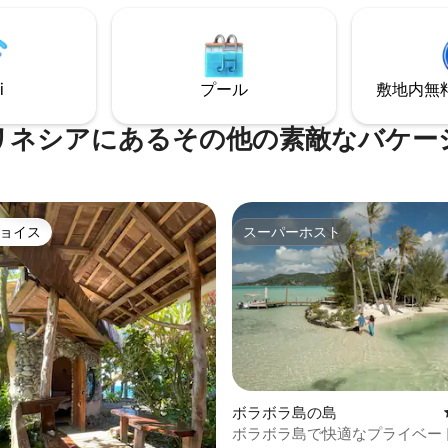
PF。 夕食は1日1名あたり
スルームがあります。2階には
XPF。 ありがとうございます。
島とその豪華な夕日の息をのむ
めを楽しめる広いエアコン付き
ームとテラスがあります。 徒歩10分の場
i
プール
敷地内無料駐
所に24時間営業のスーパーマー
あります。
リネシアにあるその他の素敵なバケー
ョイス
スーパーホスト
ョイス
スーパーホスト
ボラボラ島の島
ボラボラ島で快適なプライベー
中5.0つ星の平均評価