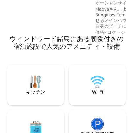
ンドウ、夕日を望むテラス。 Fare Oaoa
オーシャンサイド
Haapitiは、モーレア島の静かな西海岸、
Maevaさん、ようこそ！ Ocea
ハーピティのPK 23,9にある6戸の小さな
Bungalow Te
ビーチフロントのペンションです。ヴァ
せるメインハウス
イアレフェリー港から20分、空港から30
自身のビーチにア
分です。
ライベートビーチバ
価格
·
ロケーショ
ウィンドワード諸島にある朝食付きの
（地元のフルーツ
ジュース、お茶、
宿泊施設で人気のアメニティ・設備
ー）、クイーンサイズ
備の整ったキッチ
楽しめるデッキ、
リング用品、レイ
のプライベート屋
ています。
キッチン
Wi-Fi