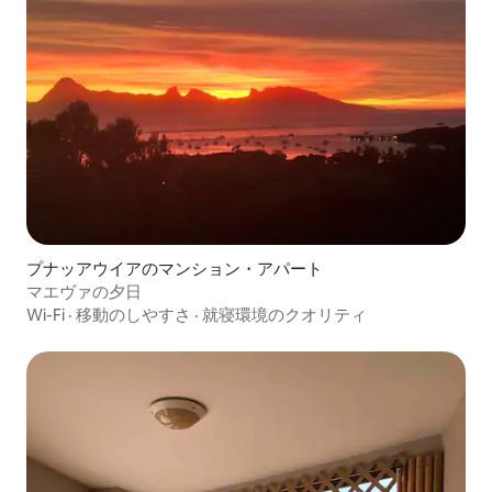
プナッアウイアのマンション・アパート
マエヴァの夕日
Wi-Fi
·
移動のしやすさ
·
就寝環境のクオリティ