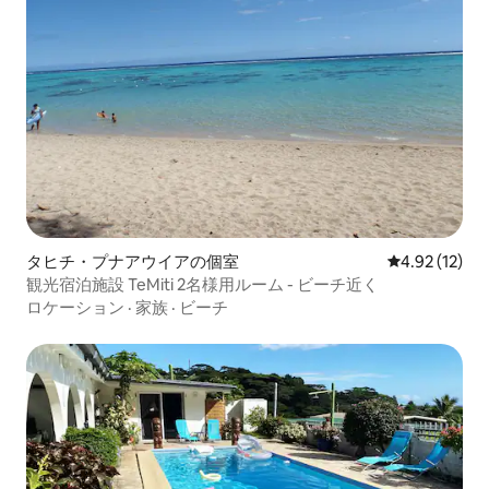
タヒチ・プナアウイアの個室
レビュー12件
4.92 (12)
観光宿泊施設 TeMiti 2名様用ルーム - ビーチ近く
ロケーション
·
家族
·
ビーチ