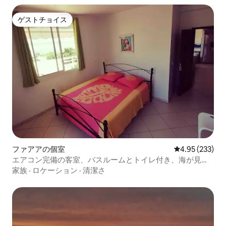
ゲストチョイス
ゲストチョイス
ファアアの個室
レビュー233件
4.95 (233)
エアコン完備の客室、バスルームとトイレ付き、海が見え
ます。
家族
·
ロケーション
·
清潔さ