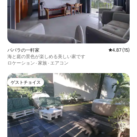
パパラの一軒家
レビュー15件
4.87 (15)
海と庭の景色が楽しめる美しい家です
ロケーション
·
家族
·
エアコン
ゲストチョイス
ゲストチョイス