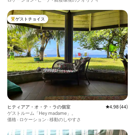
ゲストチョイス
大好評のゲストチョイスです。
ヒティアア・オ・テ・ラの個室
レビュー44件
4.98 (44)
ゲストルーム「Hey madame」。
価格
·
ロケーション
·
移動のしやすさ