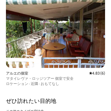
アルエの個室
レビュー6件
4.83 (6)
マタイレヴァ・ロッジツアー 個室で安全
ロケーション
·
近隣
·
おもてなし
ぜひ訪⁠れ⁠た⁠い目⁠的⁠地