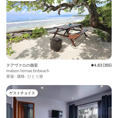
テアヴァロの個室
レビュー355件
4.83 (355)
maison temae bnbeach
家族
·
価格
·
ひとり旅
ゲストチョイス
ゲストチョイス