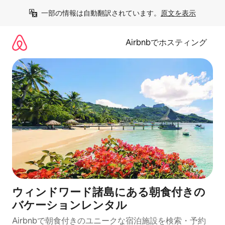
コ
一部の情報は自動翻訳されています。
原文を表示
ン
テ
ン
Airbnbでホスティング
ツ
に
ス
キ
ッ
プ
ウィンドワード諸島にある朝食付きの
バケーションレンタル
Airbnbで朝食付きのユニークな宿泊施設を検索・予約