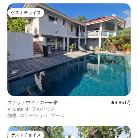
ゲストチョイス
ゲストチョイス
プナッアウイアの一軒家
レビュー7件
4.86 (7)
Villa ata iti - フルハウス
価格
·
ロケーション
·
プール
ゲストチョイス
ゲストチョイス