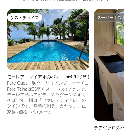
ゲストチョイス
スーパーホスト
ゲストチョイス
スーパーホスト
モーレア・マイアオのバンガ
レビュー159件、5つ星中4.92
4.92 (159)
ロー
Fare Oaoa・独立したリビング、ビーチフ
ロント、寝室
Fare Tainaは35平方メートルのファレで、
モーレア島ハアピティのラグーンのすぐ
そばです。隣は「ファレ・ティアレ」の
ツインです。無料の朝食、カヤック、正
午からのチェックイン。 寝室1室、2名様
家族
·
価格
·
バスルーム
用のコンバーティブルソファを備えたリ
ビングルーム、設備の整ったキッチン、
テアヴァロのバン
ラグーンの景色が見える大きなベイウィ