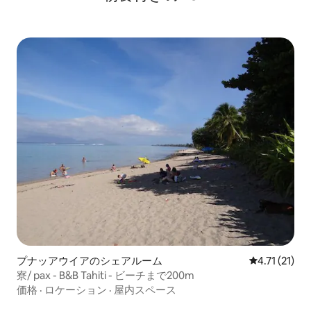
プナッアウイアのシェアルーム
レビュー21件
4.71 (21)
寮/ pax - B&B Tahiti - ビーチまで200m
価格
·
ロケーション
·
屋内スペース