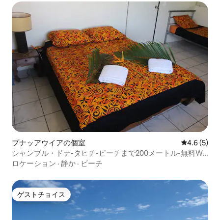
プナッアウイアの個室
レビュー5
4.6 (5)
シャンブル・ドテ-タヒチ-ビーチまで200メートル-無料Wi-
Fi
ロケーション
·
静か
·
ビーチ
ゲストチョイス
ゲストチョイス