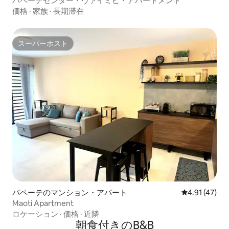
パペーテセンター・ヴァイミヒ・アパートメント
価格
·
家族
·
長期滞在
スーパーホスト
スーパーホスト
パペーテのマンション・アパート
レビュー47件
4.91 (47)
Maoti Apartment
ロケーション
·
価格
·
近隣
朝食付きのB&B