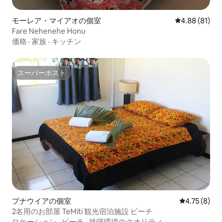
モーレア・マイアオの個室
レビュー81件
4.88 (81)
Fare Nehenehe Honu
価格
·
家族
·
キッチン
スーパーホスト
スーパーホスト
プナウイアの個室
レビュー8件
4.75 (8)
2名用のお部屋 TeMiti 観光宿泊施設 ビーチ
ロケーション
·
ビーチ
·
就寝環境のクオリティ