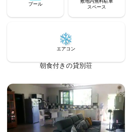
敷地内無料駐⁠車
プール
ス⁠ペ⁠ー⁠ス
エアコン
朝食付きの貸別荘