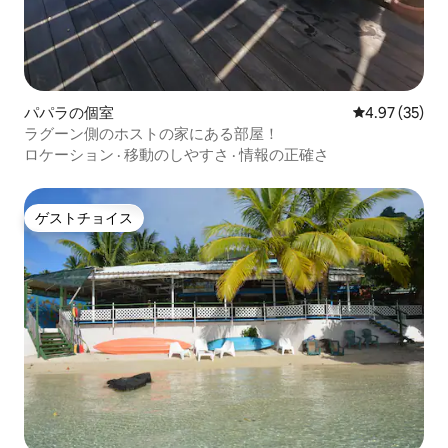
パパラの個室
レビュー35件
4.97 (35)
ラグーン側のホストの家にある部屋！
ロケーション
·
移動のしやすさ
·
情報の正確さ
ゲストチョイス
ゲストチョイス