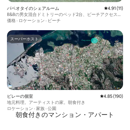
パペオタイのシェアルーム
レビュー11件
4.91 (11)
B&Bの男女混合ドミトリーのベッド2台、ビーチアクセス、
Wi-Fi
価格
·
ロケーション
·
ビーチ
スーパーホスト
スーパーホスト
ピレーの個室
レビュー190件
4.85 (190)
地元料理。アーティストの家。朝食付き
ロケーション
·
家族
·
公園
朝食付きのマンション・アパート