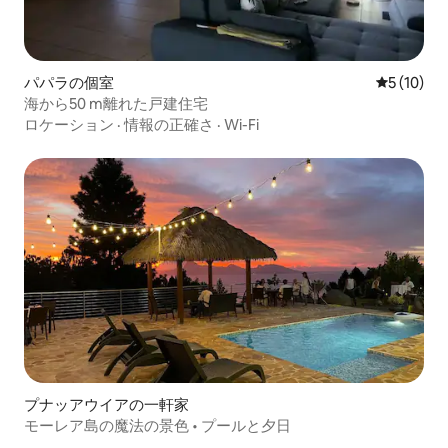
パパラの個室
レビュー1
5 (10)
海から50 m離れた戸建住宅
ロケーション
·
情報の正確さ
·
Wi-Fi
プナッアウイアの一軒家
モーレア島の魔法の景色 • プールと夕日