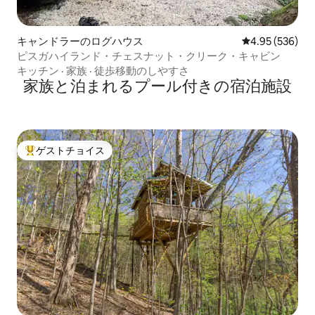
キャンドラーのログハウス
レビュー536件
4.95 (536)
ピスガハイランド・チェスナット・クリーク・キャビン
キッチン
·
家族
·
徒歩移動のしやすさ
家族と泊まれるプール付きの宿泊施設
ゲストチョイス
大好評のゲストチョイスです。