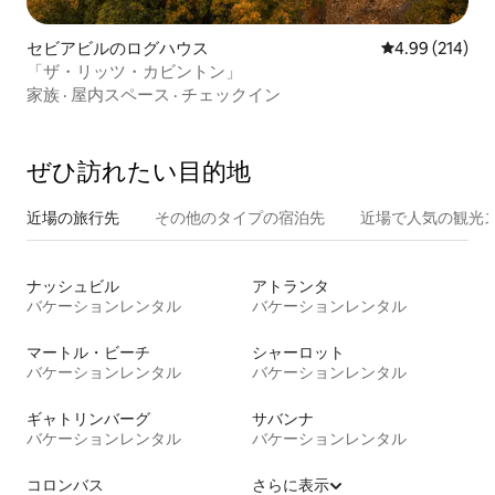
セビアビルのログハウス
レビュー214件
4.99 (214)
「ザ・リッツ・カビントン」
家族
·
屋内スペース
·
チェックイン
ぜひ訪⁠れ⁠た⁠い目⁠的⁠地
近場の旅行先
その他のタ⁠イ⁠プ⁠の宿⁠泊⁠先
近場で人気の観光
ナッシュビル
アトランタ
バケーションレンタル
バケーションレンタル
マートル・ビーチ
シャーロット
バケーションレンタル
バケーションレンタル
ギャトリンバーグ
サバンナ
バケーションレンタル
バケーションレンタル
コロンバス
さらに表示