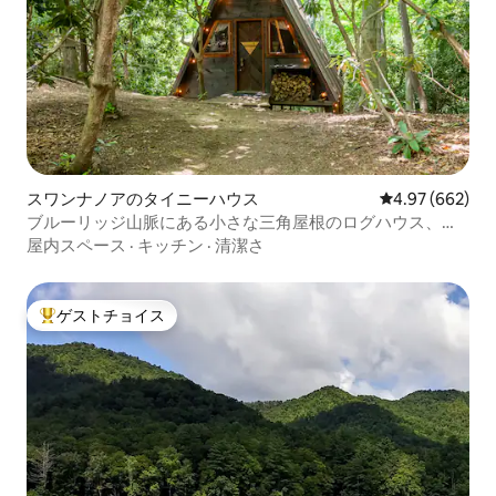
スワンナノアのタイニーハウス
レビュー662件
4.97 (662)
ブルーリッジ山脈にある小さな三角屋根のログハウス、
The Starling
屋内スペース
·
キッチン
·
清潔さ
ゲストチョイス
大好評のゲストチョイスです。