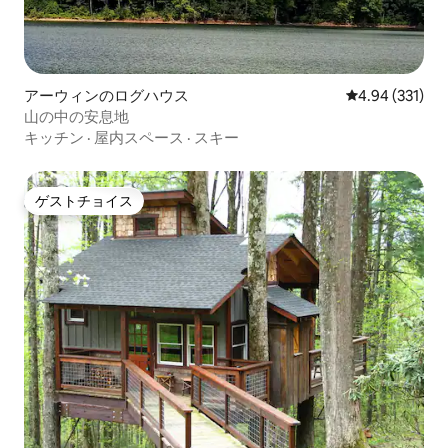
アーウィンのログハウス
レビュー331件
4.94 (331)
山の中の安息地
キッチン
·
屋内スペース
·
スキー
ゲストチョイス
ゲストチョイス