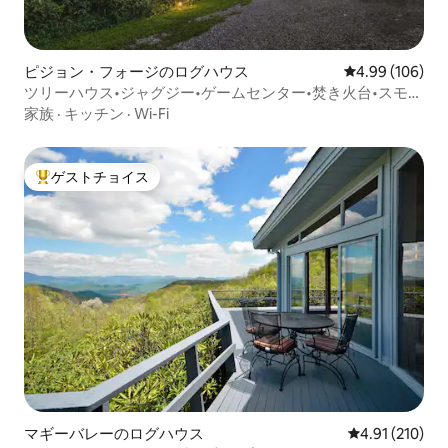
ピジョン・フォージのログハウス
レビュー106件
4.99 (106)
ツリーハウス•ジャグジー•ゲームセンター•焚き火台•スモー
キー
家族
·
キッチン
·
Wi-Fi
ゲストチョイス
大好評のゲストチョイスです。
マギーバレーのログハウス
レビュー210件
4.91 (210)