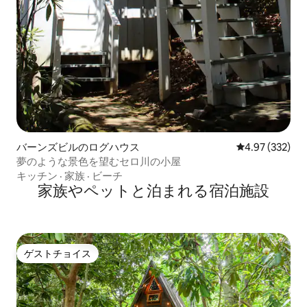
バーンズビルのログハウス
レビュー332件
4.97 (332)
夢のような景色を望むセロ川の小屋
キッチン
·
家族
·
ビーチ
家族やペットと泊まれる宿泊施設
ゲストチョイス
ゲストチョイス