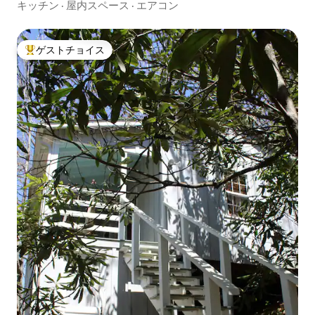
グ、カヤック
キッチン
·
屋内スペース
·
エアコン
ゲストチョイス
大好評のゲストチョイスです。