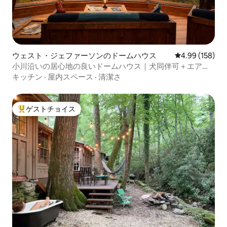
ウェスト・ジェファーソンのドームハウス
レビュー158件
4.99 (158)
小川沿いの居心地の良いドームハウス｜犬同伴可＋エアコ
ン＋キングベッドルーム
キッチン
·
屋内スペース
·
清潔さ
ゲストチョイス
大好評のゲストチョイスです。