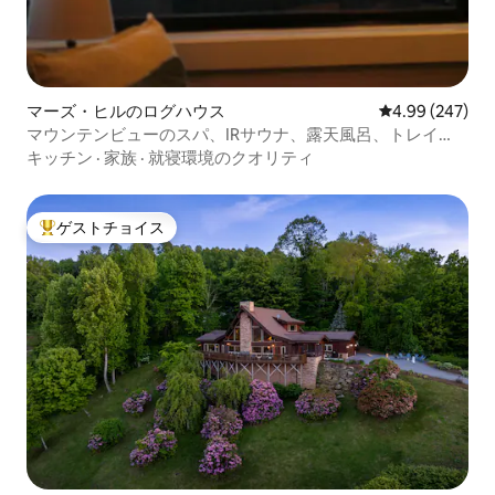
マーズ・ヒルのログハウス
レビュー247件
4.99 (247)
マウンテンビューのスパ、IRサウナ、露天風呂、トレイ
ル、EVSE
キッチン
·
家族
·
就寝環境のクオリティ
ゲストチョイス
大好評のゲストチョイスです。