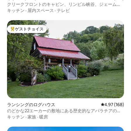
クリークフロントのキャビン、リンビル峡谷、ジェームズ
湖
キッチン
·
屋内スペース
·
テレビ
ゲストチョイス
大好評のゲストチョイスです。
ランシングのログハウス
レビュー168件
4.97 (168)
のどかな22エーカーの敷地にある歴史的なアパラチアのロ
グハウス
キッチン
·
家族
·
暖房