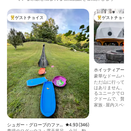
ゲストチョイス
ゲストチョイス
大好評のゲストチョイスです。
大好評のゲストチ
ホイッティアーの
ウス
豪華なドームハウ
ライベート）| 露
ただ山に行って宿
色
はありません。ス
るユニークでロマ
クドームで、贅沢
楽しみ、一生の思
家族
·
屋内スペー
山々と森林に囲まれ
に⭐️あります 以
す。 露天風呂（温泉以外）・ジャグジー
シュガー・グローブのファ
レビュー346件、5つ星中4.93
4.93 (346)
屋外の焚き火台（ス
ームステイ
農場のログハウス：露天風呂、小川、動