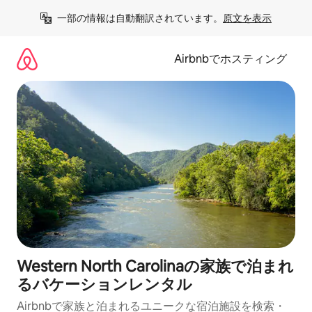
コ
一部の情報は自動翻訳されています。
原文を表示
ン
テ
ン
Airbnbでホスティング
ツ
に
ス
キ
ッ
プ
Western North Carolinaの家族で泊まれ
るバケーションレンタル
Airbnbで家族と泊まれるユニークな宿泊施設を検索・