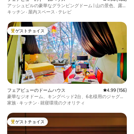
アッシュビルの豪華なグランピングドーム | 山の景色、露天
風呂・ジャグジー
キッチン
·
屋内スペース
·
テレビ
ゲストチョイス
大好評のゲストチョイスです。
フェアビューのドームハウス
レビュー156件
4.99 (156)
豪華なジオドーム、キングベッド2台、6名様用のジャグジ
ー
家族
·
キッチン
·
就寝環境のクオリティ
ゲストチョイス
大好評のゲストチョイスです。