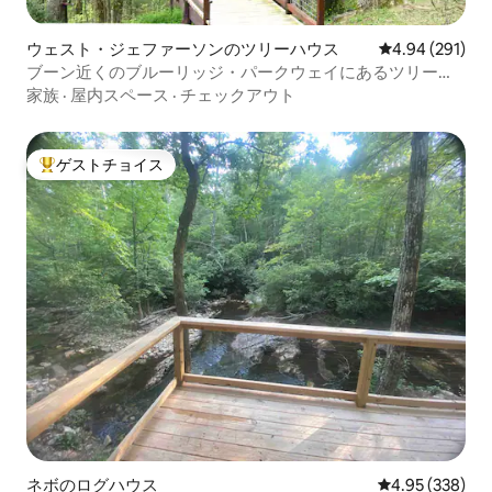
ウェスト・ジェファーソンのツリーハウス
レビュー291件
4.94 (291)
ブーン近くのブルーリッジ・パークウェイにあるツリーハ
ウス
家族
·
屋内スペース
·
チェックアウト
ゲストチョイス
大好評のゲストチョイスです。
ネボのログハウス
レビュー338件
4.95 (338)