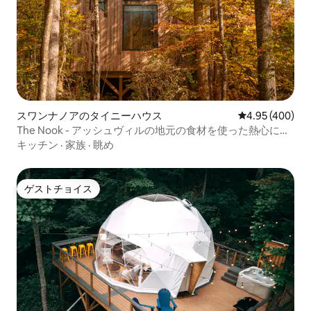
スワンナノアのタイニーハウス
レビュー400件
4.95 (400)
The Nook - アッシュヴィルの地元の食材を使った熱心に手
作りされた料理
キッチン
·
家族
·
眺め
ゲストチョイス
ゲストチョイス