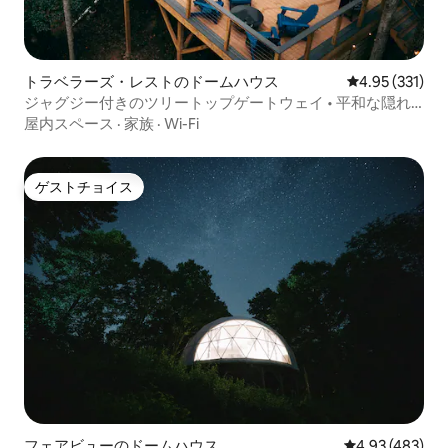
トラベラーズ・レストのドームハウス
レビュー331件
4.95 (331)
ジャグジー付きのツリートップゲートウェイ • 平和な隠れ
家
屋内スペース
·
家族
·
Wi-Fi
ゲストチョイス
ゲストチョイス
フェアビューのドームハウス
レビュー483件
4.93 (483)