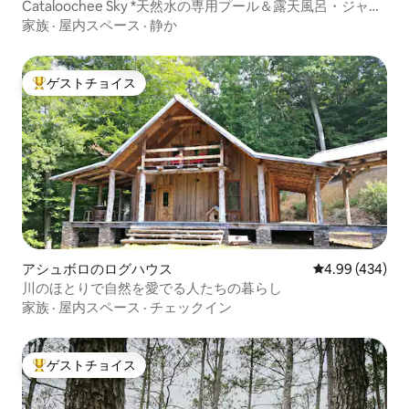
Cataloochee Sky *天然水の専用プール＆露天風呂・ジャグ
ジー
家族
·
屋内スペース
·
静か
ゲストチョイス
大好評のゲストチョイスです。
アシュボロのログハウス
レビュー434件
4.99 (434)
川のほとりで自然を愛でる人たちの暮らし
家族
·
屋内スペース
·
チェックイン
ゲストチョイス
大好評のゲストチョイスです。