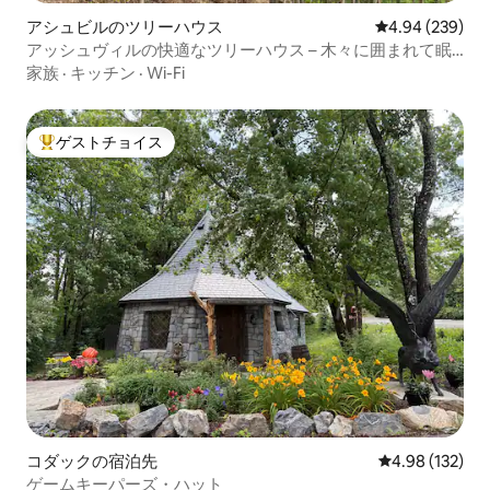
アシュビルのツリーハウス
レビュー239件
4.94 (239)
アッシュヴィルの快適なツリーハウス – 木々に囲まれて眠
ろう！
家族
·
キッチン
·
Wi-Fi
ゲストチョイス
大好評のゲストチョイスです。
コダックの宿泊先
レビュー132件
4.98 (132)
ゲームキーパーズ・ハット