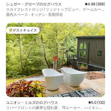
シュガー・グローブのログハウス
レビュー398件
4.98 (398)
スカイクレストロッジ | リッジトップビュー、ゲームルー
ム、ジャグジー
屋内スペース
·
キッチン
·
長期滞在
ゲストチョイス
大好評のゲストチョイスです。
ユニオン・ミルズのログハウス
レビュー132
5.0 (132)
リバーフロントの豪華な隠れ家、75エーカー、ハイキン