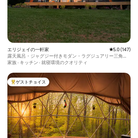
エリジェイの一軒家
レビュー147
5.0 (147)
露天風呂・ジャグジー付きモダン・ラグジュアリー三角屋
根
家族
·
キッチン
·
就寝環境のクオリティ
ゲストチョイス
大好評のゲストチョイスです。