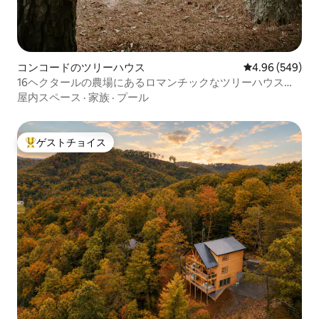
コンコードのツリーハウス
レビュー549件
4.96 (549)
16ヘクタールの農場にあるロマンチックなツリーハウス・
グランピング
屋内スペース
·
家族
·
プール
ゲストチョイス
大好評のゲストチョイスです。