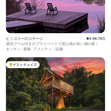
ヒッコリーのコテージ
レビュー151件
4.96 (151)
屋内プール付きのプライベートで居心地の良い湖の家！
キッチン
·
家族
·
アメニティ・設備
ゲストチョイス
大好評のゲストチョイスです。