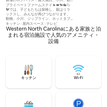
暖炉・薪ストーブ・囲炉裏 
物、ジップライン
プライベートファームステイ🐐🐖🐎🐇🦆
クへのプライベー
🐓では、子どもたちは探検し、親はリラ
ハンモックからは、
ックスし、みんなが再びつながります。
の眺め。
動物、小川、ジップライン、ホットタブ
が含まれています。 広々とした空間、ア
キッチン
·
屋内スペース
·
テレビ
ドベンチャー、そして何か本当に違うも
Western North Carolinaにある家族と泊
のを求める家族連れやカップルのために
まれる宿泊施設で人気のアメニティ・
設計されています。 🌄 体験を選択してく
設備
ださい ✔ プライベートなふれあい動物園
とピックルボール ✔ジャグジーと焚き火
台 ✔ ジップライン、巨大滑り台、斧投げ
✔ 魚がたくさんいる小川 ✔ 鳥小屋、池、
ハイキング ✔釣り、チュービング、トラ
ンポリン ✔ファミリー向けおよび/または
ロマンチックな滞在 ブーンのダウンタウ
ンまでわずか20 ～25分！
キッチン
Wi-Fi