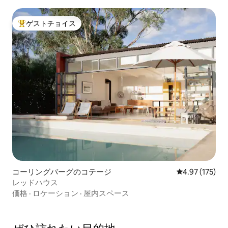
ゲストチョイス
大好評のゲストチョイスです。
コーリングバーグのコテージ
レビュー175件
4.97 (175)
レッドハウス
価格
·
ロケーション
·
屋内スペース