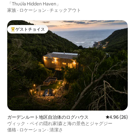
「Thuúla Hidden Haven」
家族
·
ロケーション
·
チェックアウト
ゲストチョイス
大好評のゲストチョイスです。
ガーデンルート地区自治体のログハウス
レビュー26件
4.96 (26)
ヴィック・ベイの隠れ家|森と海の景色とジャグジー
価格
·
ロケーション
·
清潔さ