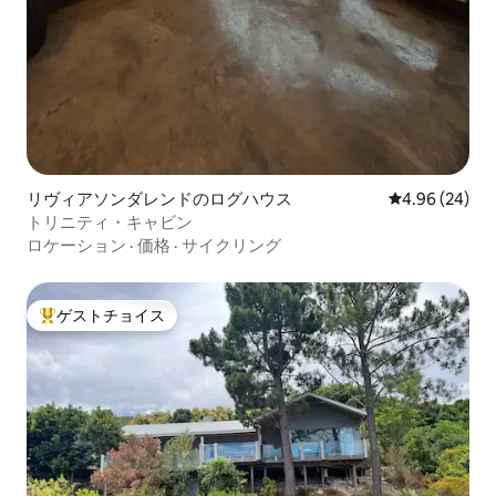
リヴィアソンダレンドのログハウス
レビュー24件
4.96 (24)
トリニティ・キャビン
ロケーション
·
価格
·
サイクリング
ゲストチョイス
大好評のゲストチョイスです。