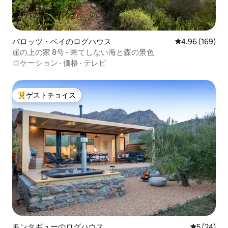
バロッツ・ベイのログハウス
レビュー169件
4.96 (169)
崖の上の家 8号 - 果てしない海と森の景色
ロケーション
·
価格
·
テレビ
ゲストチョイス
大好評のゲストチョイスです。
モンタギューのログハウス
レビュー2
5 (24)