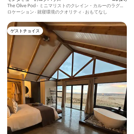
The Olive Pod - ミニマリストのクレイン・カルーのラグジ
ュアリー
ロケーション
·
就寝環境のクオリティ
·
おもてなし
ゲストチョイス
ゲストチョイス