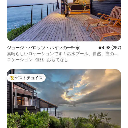
ジョージ・バロッツ・ハイツの一軒家
レビュー257件
4.98 (257)
素晴らしいロケーションです！温水プール、自然、崖の
上！
ロケーション
·
価格
·
おもてなし
ゲストチョイス
大好評のゲストチョイスです。