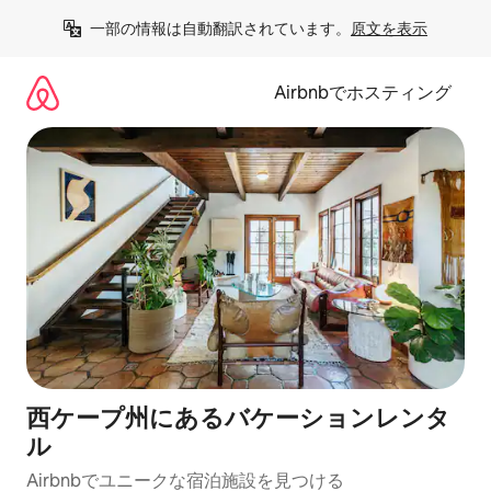
コ
一部の情報は自動翻訳されています。
原文を表示
ン
テ
ン
Airbnbでホスティング
ツ
に
ス
キ
ッ
プ
西ケープ州にあるバケーションレンタ
ル
Airbnbでユニークな宿泊施設を見つける