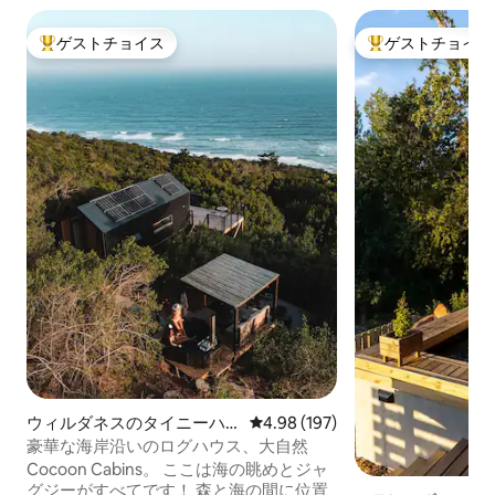
ゲストチョイス
ゲストチョイス
大好評のゲストチョイスです。
大好評のゲストチ
ウィルダネスのタイニーハ
レビュー197件、5つ星中4.98
4.98 (197)
ウス
豪華な海岸沿いのログハウス、大自然
Cocoon Cabins。 ここは海の眺めとジャ
グジーがすべてです！ 森と海の間に位置