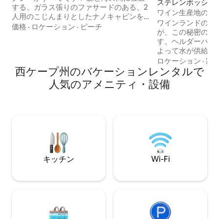
ステレンボッシュ
する、ガラス張りのファサードのある、2
テイ
ワイン生産地の中
人用のこじんまりとしたナノキャビンを
です。
ワインランドの中
お楽しみください。クイーンベッド、コ
価格
·
ロケーション
·
ビーチ
が、この秘密の宝
ンパクトながら機能的なキッチン、オー
す。ヘルダーバー
プンプランのバスルーム（ドアなし）を
よって水が供給さ
備えた考え抜かれたキャビンです。完全
#jangroentjie
ロケーション
·
家
なプライバシーを確保した、くつろげる
西ケープ州のバケーションレンタルで
薪で給湯する浴槽
屋外エリアが複数あります。屋外シャワ
家的な宿泊先です。 Ta
ーから人目につかない焚き火台まで、魔
人気のアメニティ・設備
Valley、Avont
法のような演出がたくさんあります。 ベ
ムから徒歩圏内です
ッドやジャグジーからの眺めは、出不精
には、魅力的なケ
になりそう！ 敷地内にある2軒のキャビン
インがあります。
のうちの1軒です。大人限定、お子様はお
は、ヘルダーバー
断り
ウンテンバイクの
り、ダムでは水泳
を楽しめます。
キッチン
Wi-Fi