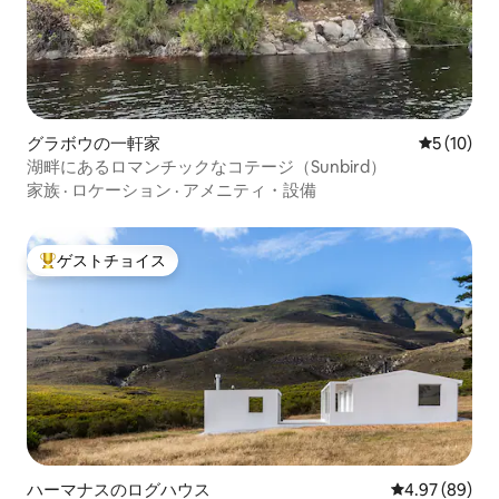
グラボウの一軒家
レビュー1
5 (10)
湖畔にあるロマンチックなコテージ（Sunbird）
家族
·
ロケーション
·
アメニティ・設備
ゲストチョイス
大好評のゲストチョイスです。
ハーマナスのログハウス
レビュー89件
4.97 (89)