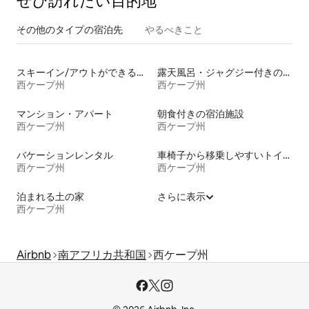
ぜひ訪⁠れ⁠た⁠い目⁠的⁠地
その他のタ⁠イ⁠プ⁠の宿⁠泊⁠先
やるべきこと
スキーイン/アウトができる宿泊先
露天風呂・ジャグジー付きの宿泊施設
西ケープ州
西ケープ州
マンション・アパート
朝食付きの宿泊施設
西ケープ州
西ケープ州
バケーションレンタル
車椅子から移乗しやすいトイレ付きの宿泊施設
西ケープ州
西ケープ州
泊まれる土の家
さらに表示
西ケープ州
Airbnb
南アフリカ共和国
西ケープ州