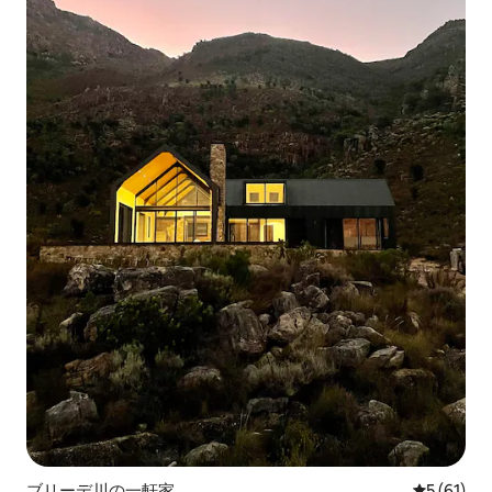
ブリーデ川の一軒家
レビュー6
5 (61)