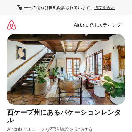
コ
一部の情報は自動翻訳されています。
原文を表示
ン
テ
ン
Airbnbでホスティング
ツ
に
ス
キ
ッ
プ
西ケープ州にあるバケーションレンタ
ル
Airbnbでユニークな宿泊施設を見つける