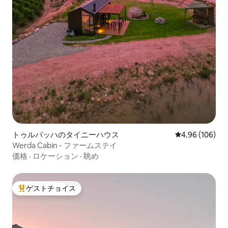
トゥルバッハのタイニーハウス
レビュー106件
4.96 (106)
Werda Cabin - ファームステイ
価格
·
ロケーション
·
眺め
ゲストチョイス
大好評のゲストチョイスです。