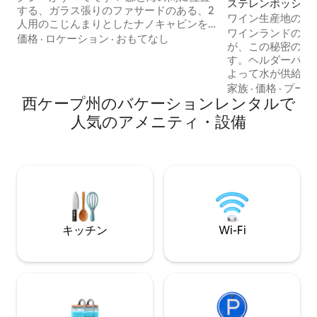
ステレンボッシュ
する、ガラス張りのファサードのある、2
テイ
ワイン生産地の中
人用のこじんまりとしたナノキャビンを
です。
ワインランドの中
お楽しみください。クイーンベッド、コ
価格
·
ロケーション
·
おもてなし
が、この秘密の宝
ンパクトながら機能的なキッチン、オー
す。ヘルダーバー
プンプランのバスルーム（ドアなし）を
よって水が供給さ
備えた考え抜かれたキャビンです。完全
#jangroentjie
家族
·
価格
·
プール
なプライバシーを確保した、くつろげる
西ケープ州のバケーションレンタルで
薪で給湯する浴槽
屋外エリアが複数あります。屋外シャワ
家的な宿泊先です。 Ta
ーから人目につかない焚き火台まで、魔
人気のアメニティ・設備
Valley、Avont
法のような演出がたくさんあります。 ベ
ムから徒歩圏内です
ッドやジャグジーからの眺めは、出不精
には、魅力的なケ
になりそう！ 敷地内にある2軒のキャビン
インがあります。
のうちの1軒です。大人限定、お子様はお
は、ヘルダーバー
断り
ウンテンバイクの
り、ダムでは水泳
を楽しめます。
キッチン
Wi-Fi