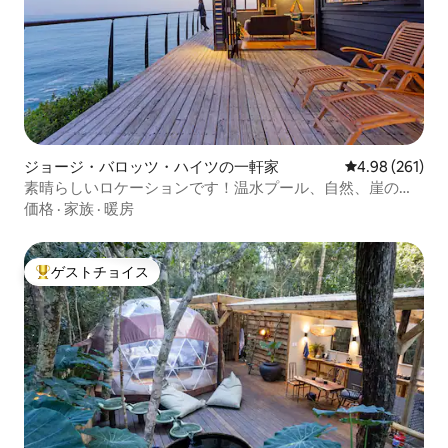
ジョージ・バロッツ・ハイツの一軒家
レビュー261件
4.98 (261)
素晴らしいロケーションです！温水プール、自然、崖の
上！
価格
·
家族
·
暖房
ゲストチョイス
大好評のゲストチョイスです。