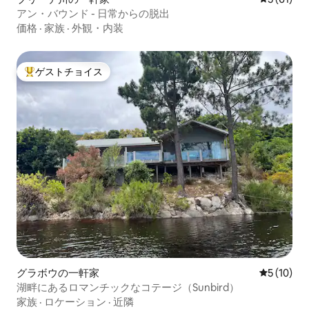
アン・バウンド - 日常からの脱出
価格
·
家族
·
外観・内装
ゲストチョイス
大好評のゲストチョイスです。
グラボウの一軒家
レビュー1
5 (10)
湖畔にあるロマンチックなコテージ（Sunbird）
家族
·
ロケーション
·
近隣