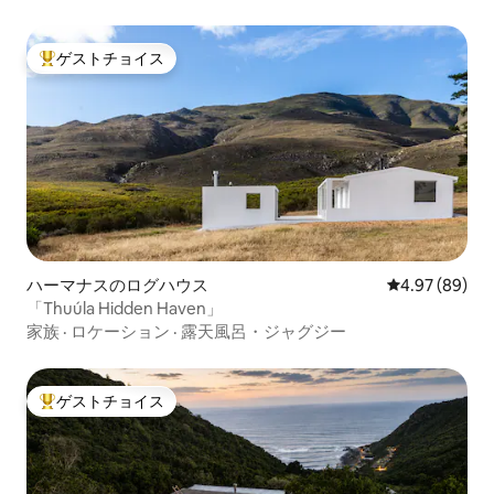
ゲストチョイス
大好評のゲストチョイスです。
ハーマナスのログハウス
レビュー89件
4.97 (89)
「Thuúla Hidden Haven」
家族
·
ロケーション
·
露天風呂・ジャグジー
ゲストチョイス
大好評のゲストチョイスです。