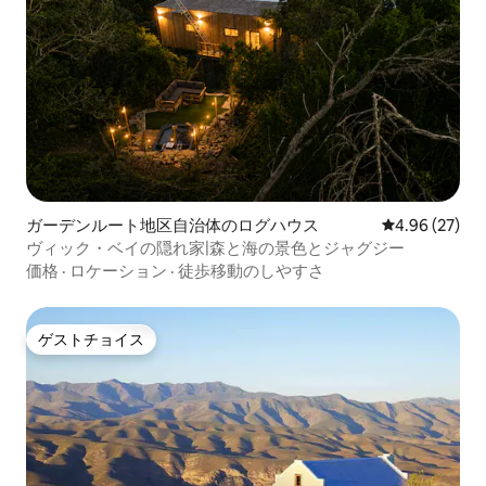
ガーデンルート地区自治体のログハウス
レビュー27件
4.96 (27)
ヴィック・ベイの隠れ家|森と海の景色とジャグジー
価格
·
ロケーション
·
徒歩移動のしやすさ
ゲストチョイス
ゲストチョイス