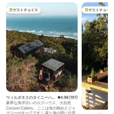
ゲストチョイス
ゲストチョイス
大好評のゲストチョイスです。
大好評のゲストチ
ウィルダネスのタイニーハ
レビュー197件、5つ星中4.98
4.98 (197)
ウス
豪華な海岸沿いのログハウス、大自然
Cocoon Cabins。 ここは海の眺めとジャ
グジーがすべてです！ 森と海の間に位置