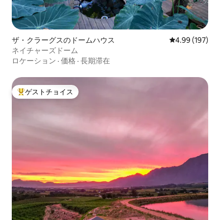
ザ・クラーグスのドームハウス
レビュー197件
4.99 (197)
ネイチャーズドーム
ロケーション
·
価格
·
長期滞在
ゲストチョイス
大好評のゲストチョイスです。