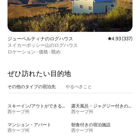
ジューベルティナのログハウス
レビュー337件
4.93 (337)
スイカーボッシー山のログハウス
ロケーション
·
価格
·
眺め
ぜひ訪⁠れ⁠た⁠い目⁠的⁠地
その他のタ⁠イ⁠プ⁠の宿⁠泊⁠先
やるべきこと
スキーイン/アウトができる宿泊先
露天風呂・ジャグジー付きの宿泊施設
西ケープ州
西ケープ州
マンション・アパート
朝食付きの宿泊施設
西ケープ州
西ケープ州