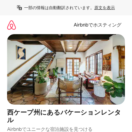
コ
一部の情報は自動翻訳されています。
原文を表示
ン
テ
ン
Airbnbでホスティング
ツ
に
ス
キ
ッ
プ
西ケープ州にあるバケーションレンタ
ル
Airbnbでユニークな宿泊施設を見つける