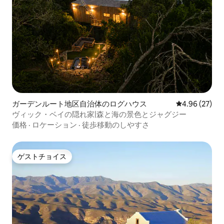
ガーデンルート地区自治体のログハウス
レビュー27件
4.96 (27)
ヴィック・ベイの隠れ家|森と海の景色とジャグジー
価格
·
ロケーション
·
徒歩移動のしやすさ
ゲストチョイス
ゲストチョイス