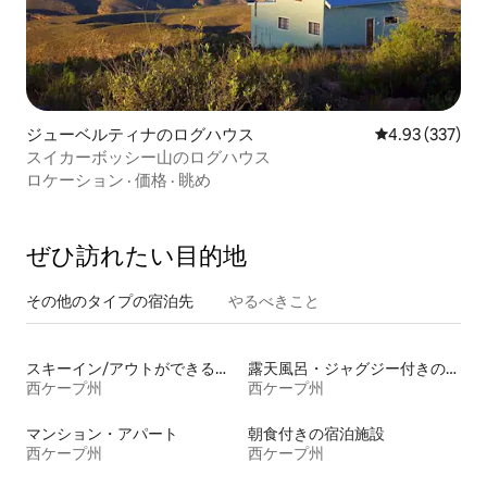
ジューベルティナのログハウス
レビュー337件
4.93 (337)
スイカーボッシー山のログハウス
ロケーション
·
価格
·
眺め
ぜひ訪⁠れ⁠た⁠い目⁠的⁠地
その他のタ⁠イ⁠プ⁠の宿⁠泊⁠先
やるべきこと
スキーイン/アウトができる宿泊先
露天風呂・ジャグジー付きの宿泊施設
西ケープ州
西ケープ州
マンション・アパート
朝食付きの宿泊施設
西ケープ州
西ケープ州