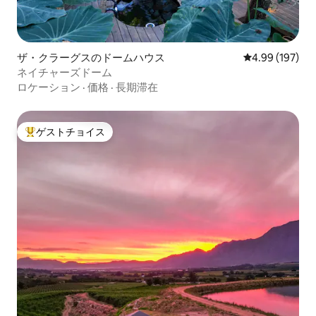
ザ・クラーグスのドームハウス
レビュー197件
4.99 (197)
ネイチャーズドーム
ロケーション
·
価格
·
長期滞在
ゲストチョイス
大好評のゲストチョイスです。