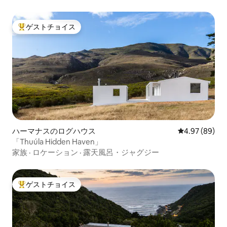
ゲストチョイス
大好評のゲストチョイスです。
ハーマナスのログハウス
レビュー89件
4.97 (89)
「Thuúla Hidden Haven」
家族
·
ロケーション
·
露天風呂・ジャグジー
ゲストチョイス
大好評のゲストチョイスです。