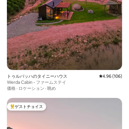
トゥルバッハのタイニーハウス
レビュー106件
4.96 (106)
Werda Cabin - ファームステイ
価格
·
ロケーション
·
眺め
ゲストチョイス
大好評のゲストチョイスです。