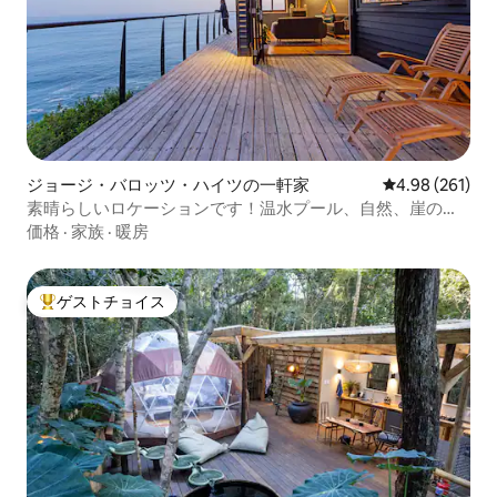
ジョージ・バロッツ・ハイツの一軒家
レビュー261件
4.98 (261)
素晴らしいロケーションです！温水プール、自然、崖の
上！
価格
·
家族
·
暖房
ゲストチョイス
大好評のゲストチョイスです。