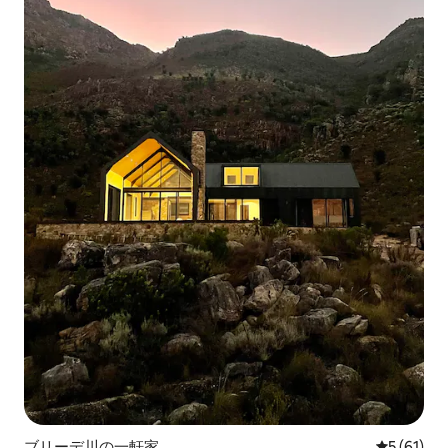
ブリーデ川の一軒家
レビュー6
5 (61)