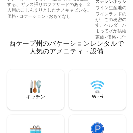
ステレンボッシュ
する、ガラス張りのファサードのある、2
テイ
ワイン生産地の中
人用のこじんまりとしたナノキャビンを
です。
ワインランドの中
お楽しみください。クイーンベッド、コ
価格
·
ロケーション
·
おもてなし
が、この秘密の宝
ンパクトながら機能的なキッチン、オー
す。ヘルダーバー
プンプランのバスルーム（ドアなし）を
よって水が供給さ
備えた考え抜かれたキャビンです。完全
#jangroentjie
家族
·
価格
·
プール
なプライバシーを確保した、くつろげる
西ケープ州のバケーションレンタルで
薪で給湯する浴槽
屋外エリアが複数あります。屋外シャワ
家的な宿泊先です。 Ta
ーから人目につかない焚き火台まで、魔
人気のアメニティ・設備
Valley、Avont
法のような演出がたくさんあります。 ベ
ムから徒歩圏内です
ッドやジャグジーからの眺めは、出不精
には、魅力的なケ
になりそう！ 敷地内にある2軒のキャビン
インがあります。
のうちの1軒です。大人限定、お子様はお
は、ヘルダーバー
断り
ウンテンバイクの
り、ダムでは水泳
を楽しめます。
キッチン
Wi-Fi