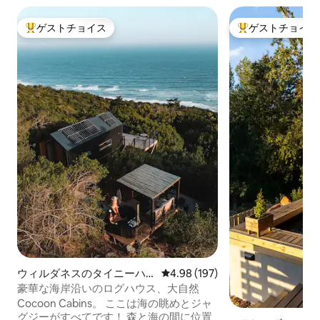
ゲストチョイス
ゲストチョイス
大好評のゲストチョイスです。
大好評のゲストチ
ウィルダネスのタイニーハ
レビュー197件、5つ星中4.98
4.98 (197)
ウス
豪華な海岸沿いのログハウス、大自然
Cocoon Cabins。 ここは海の眺めとジャ
グジーがすべてです！ 森と海の間に位置