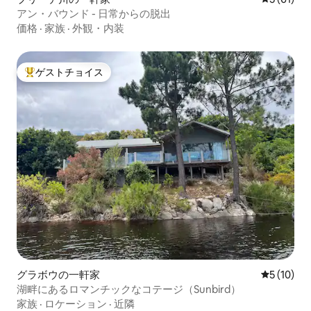
アン・バウンド - 日常からの脱出
価格
·
家族
·
外観・内装
ゲストチョイス
大好評のゲストチョイスです。
グラボウの一軒家
レビュー1
5 (10)
湖畔にあるロマンチックなコテージ（Sunbird）
家族
·
ロケーション
·
近隣