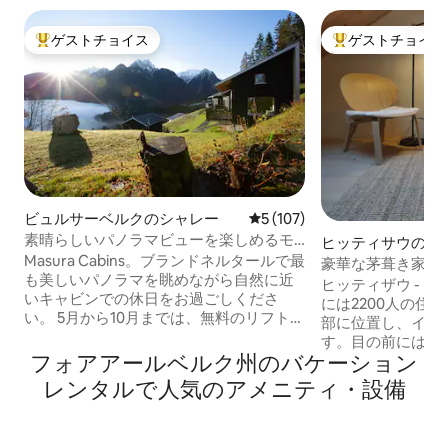
ゲストチョイス
ゲストチョイス
大好評のゲストチョイスです。
大好評のゲストチ
ビュルサーベルクのシャレー
レビュー107件、5つ星中5
5 (107)
素晴らしいパノラマビューを楽しめるモ
ヒッティサウのマ
ダンなキャビン
Masura Cabins。ブランドネルタールで最
パート
豪華な茅葺き家屋：
も美しいパノラマを眺めながら自然に近
ートル
ヒッティザウ - 
いキャビンでの休日をお過ごしくださ
には2200人の住
い。 5月から10月までは、無料のリフトパ
部に位置し、イン
スをご利用いただけます。 私たちの木造
す。目の前には、
シャレーは地元の職人によって建てら
フォアアールベルク州のバケーション
ェーンとヒッティ
れ、クロスタータールとブランドネルタ
家族全員でのハイ
レンタルで人気のアメニティ・設備
ールの山々のユニークな景色を楽しむこ
ルベルク、スイス
とができます。 ちょっとしたひとときを
適です。ボーデン
楽しみ、素晴らしい冒険を体験するため
か30分、メラウダ