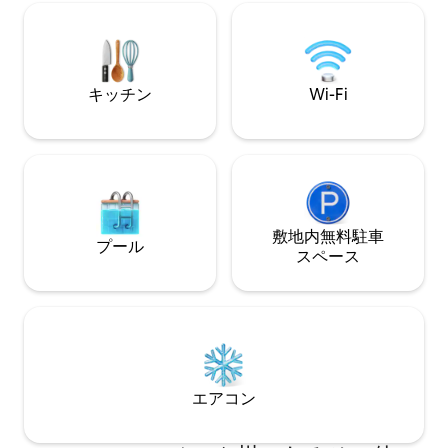
の居心地の良い場所です。 スキー、マウ
ィンタースポーツ
ンテンバイク、ハイキング、リラックス
リッヒとバルダー
に理想的なロケーションです。 ブランド
分）。直接クロス
ネルタールのスキー＆ハイキングリゾー
ースに位置し、持
トとブランドネルタールバイクパークに
た藁葺きの家は本
キッチン
Wi-Fi
近いです。
す。
敷地内無料駐⁠車
プール
ス⁠ペ⁠ー⁠ス
エアコン