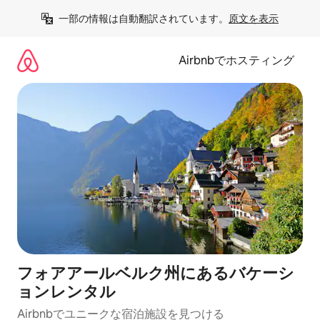
コ
一部の情報は自動翻訳されています。
原文を表示
ン
テ
ン
Airbnbでホスティング
ツ
に
ス
キ
ッ
プ
フォアアールベルク州にあるバケーシ
ョンレンタル
Airbnbでユニークな宿泊施設を見つける