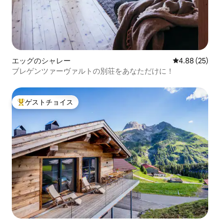
エッグのシャレー
レビュー25件
4.88 (25)
ブレゲンツァーヴァルトの別荘をあなただけに！
ゲストチョイス
大好評のゲストチョイスです。