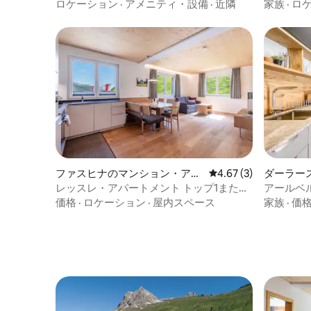
ト・アルペンビック
ト・アル
ロケーション
·
アメニティ・設備
·
近隣
家族
·
ロ
ファスヒナのマンション・アパ
レビュー3件、5つ星中
4.67 (3)
ダーラー
ート
パート
レッスレ・アパートメント トップ1または
アールベル
5（64平方メートル）
ド・アパ
価格
·
ロケーション
·
屋内スペース
家族
·
価