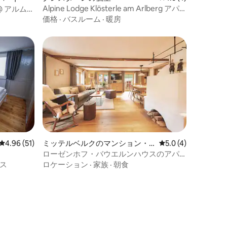
Alpine Lodge Klösterle am Arlberg アパ
@ アルムホ
ートメント Stu
価格
·
バスルーム
·
暖房
レビュー51件、5つ星中4.96つ星の平均評価
4.96 (51)
ミッテルベルクのマンション・
レビュー4件、5つ星
5.0 (4)
アパート
ローゼンホフ・バウエルンハウスのアパ
ートメント・リビングルーム
ス
ロケーション
·
家族
·
朝食