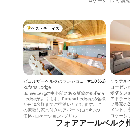
ロケーションや清潔
ゲストチョイス
大好評のゲストチョイスです。
ミッテル
ビュルザーベルクのマンショ
レビュー63件、5つ星
5.0 (63)
アパート
ン・アパート
ローゼン
Rufana Lodge
ートメン
愛情を込
Bürserbergの中心部にある新築のRufana
アドラービル
Lodgeがあります。Rufana Lodgeは8名様
フ農家の2
から10名様までご宿泊いただけます。 こ
メント。
の素敵な家具付きのアパートには4つのダ
ッド可）
ブルベッドルームがあり、そのうち3つは
ロケーシ
価格
·
ロケーション
·
グリル
チン、キ
専用のバスルームとソファベッドを備え
フォアアールベルク
子レンジ
ています。 広々としたリビングルームと