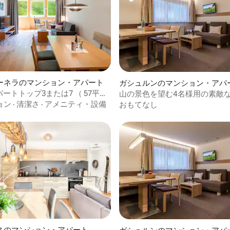
ーネラのマンション・アパート
ガシュルンのマンション・アパ
アパートトップ3または7 （ 57平方
山の景色を望む4名様用の素敵
）
ョン
·
清潔さ
·
アメニティ・設備
おもてなし
スのマンション・アパート