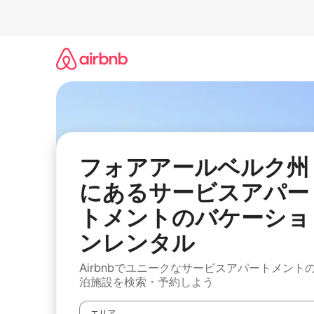
コ
ン
テ
ン
ツ
に
ス
キ
ッ
プ
フォアアールベルク州
にあるサービスアパー
トメントのバケーショ
ンレンタル
Airbnbでユニークなサービスアパートメント
泊施設を検索・予約しよう
エリア