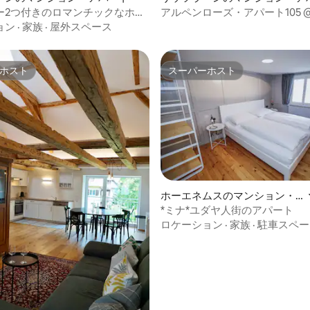
ー2つ付きのロマンチックなホリ
アルペンローズ・アパート105 
ート
フ・ルップ
ョン
·
家族
·
屋外スペース
ホスト
スーパーホスト
ホスト
スーパーホスト
4.93つ星の平均評価
ホーエネムスのマンション・
アパート
*ミナ*ユダヤ人街のアパート
ロケーション
·
家族
·
駐車スペー