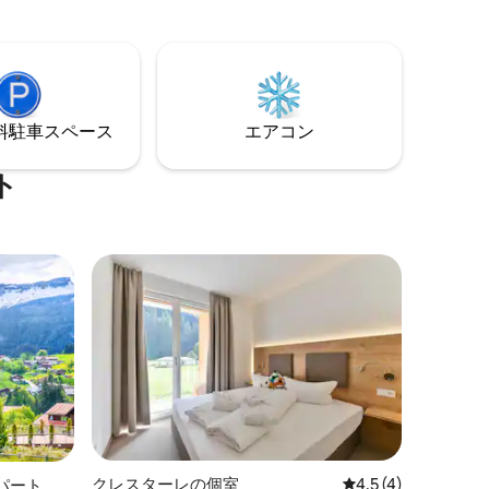
もう1つはウォークインシャワー）。 - 3つ
ンなバス
のサウナとプールを備えた優れたウェル
パ（サウ
ネスエリア。 - 無料Wi-Fi - 暖房付きのスキ
ナ）を無
ーロッカー - 当社の地下駐車場では無料で
愛好家、
安全に駐車できます
す。ホテ
在するの
⁠車ス⁠ペ⁠ー⁠ス
エアコン
ト
クレスターレの個室
レビュー4件、5つ星
4.5 (4)
パート