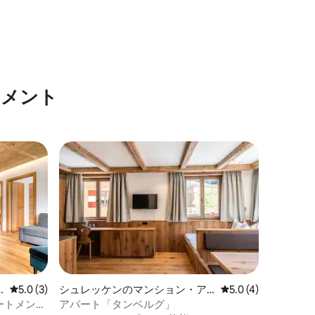
トメント
レビュー3件、5つ星中5.0つ星の平均評価
5.0 (3)
シュレッケンのマンション・ア
レビュー4件、5つ星
5.0 (4)
パート
ートメン
アパート「タンベルグ」