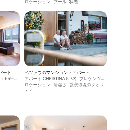
・ヒュッ
ロケーション
·
プール
·
状態
パート
ベツァウのマンション・アパート
（ 65平方
アパート CHRISTINA 5-7名 -ブレゲンツヴ
ァルト 純粋
ロケーション
·
清潔さ
·
就寝環境のクオリ
ティ