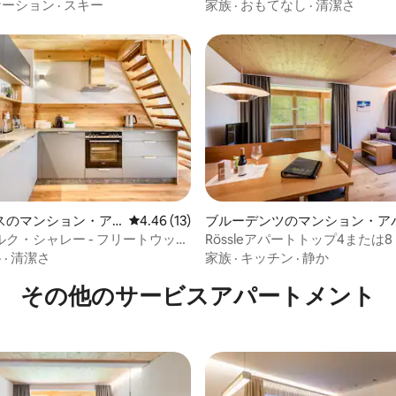
ニカ
ト・フロッシュ・アルフェンツ
ケーション
·
スキー
家族
·
おもてなし
·
清潔さ
テ
4.67つ星の平均評価
スのマンション・ア
レビュー13件、5つ星中4.46つ星の平均評価
4.46 (13)
ブルーデンツのマンション・ア
ク・シャレー - フリートウッ
Rössleアパートトップ4または8 
ートメント
メートル）
格
·
清潔さ
家族
·
キッチン
·
静か
その他のサービスアパートメント