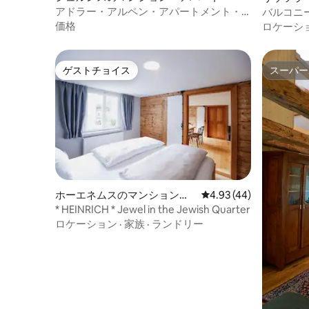
アドラー・アルペン・アパートメント・
バルコニ
ゲスブルームリ・トップ16
デーアパ
価格
ロケーシ
ゲストチョイス
スーパー
ゲストチョイス
スーパー
ホーエネムスのマンション・
レビュー44件、5つ星中
4.93 (44)
アパート
* HEINRICH * Jewel in the Jewish Quarter
ロケーション
·
家族
·
ランドリー