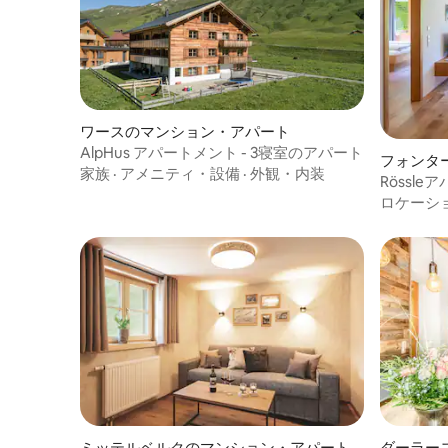
ワースのマンション・アパート
AlpHus アパートメント - 3寝室のアパート
フォンタ
家族
·
アメニティ・設備
·
外観・内装
Rössle
メートル
ロケーシ
ミッテルベルクのマンション・アパート
ダーラー