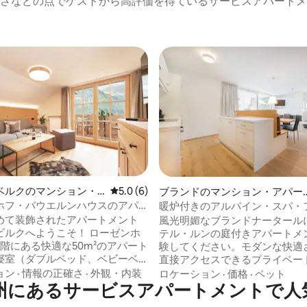
さなどの点でゲストから高評価を得ているサービスアパートメ
ベルクのマンション・
レビュー6件、5つ星中5.0つ星の平均評価
5.0 (6)
中5.0つ星の平均評価
ブランドのマンション・アパー
ト
ホフ・バウエルンハウスのアパ
暖炉付きのアルパイン・スパ・
ト・アドラービック
｜朝食オプション
めて装飾されたアパートメント
風光明媚なブランドナータール
クへようこそ！ ローゼンホ
テル・ルンの庭付きアパートメ
階にある快適な50m²のアパート
験してください。モダンな快適
寝室（ダブルベッド、ベビーベ
直接アクセスできるプライベー
、ダイニングテーブル付きキッ
ス、美しい山の眺めをお楽しみ
ョン
·
情報の正確さ
·
外観・内装
ロケーション
·
価格
·
ペット
ッチン（セラミックコンロ、電
州にあるサービスアパートメントで人
い。このアパートメントには、
、冷蔵庫）、ソファベッド付き
なリビングエリア、設備の整っ