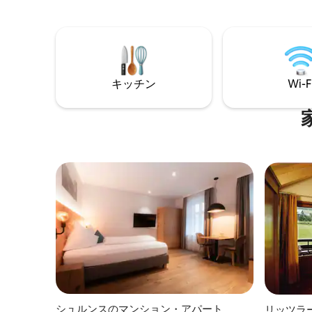
の快適な
ダイニングキッチンは、居心地の良さで
ラジオ、シ
ゆっくりとお過ごしいただけます。寝室
別なハイ
の天然の粘土の壁は、リラックスした夜
望む南向
の睡眠に最適な客室の空気を提供しま
低い（約2
す。 ガーデンエリア約50㎡（専用サウナ
スの魅力
を含む）
キッチン
Wi-F
シュルンスのマンション・アパート
リッツラ