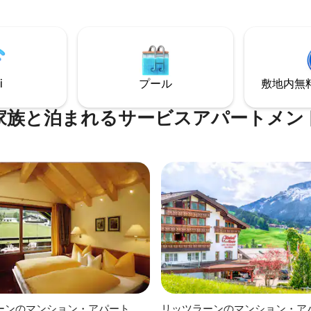
コーナー、テレビ2台、デジタル
ン、快適なベッドルーム、モダ
ャワー、独立したトイレ。 特
ルームがあります。ホテルのス
ライト：夢のような山の景色を
ナ、スチームバス、赤外線サウ
きのバルコニー。天井の高さが
料でご利用いただけます。自然
.05m）ので、アパートはアルプ
スキーヤー、ハイカーに最適で
を放っています。
ルサービス付きで、のんびり滞
i
プール
敷地内無料駐
に最適です。
家族と泊まれるサービスアパートメン
ーンのマンション・アパート
リッツラーンのマンション・ア