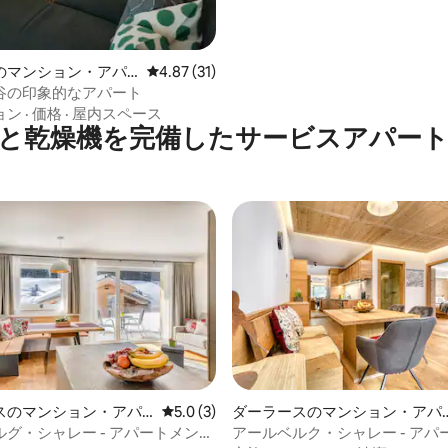
のマンション・アパ
レビュー31件、5つ星中4.87つ星の平均評価
4.87 (31)
谷の印象的なアパート
ョン
·
価格
·
屋内スペース
と乾燥機を完備したサービスアパー
中5.0つ星の平均評価
スのマンション・アパ
レビュー3件、5つ星中5.0つ星の平均評価
5.0 (3)
ダーラースのマンション・アパ
ート
グ・シャレー - アパートメン
アールベルク・シャレー - アパ