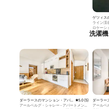
ゲツィス
ート
ライン渓
ロケーシ
洗濯機
ダーラースのマンション・アパ
レビュー5件、5つ星
5.0 (5)
ダーラー
ート
ート
アールベルグ・シャレー - アパートメン
アールベル