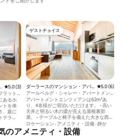
ントをご紹介します
ベツァウ
ゲストチョイス
ゲストチョイス
ト
素晴らし
ナ（2名
ブレゲン
で、あな
ます。 
なたの個
ちの努力
ロケーシ
森にある
の要求と
100歳ま
ダーラースのマンション・アパ
レビュー6件、5つ星
5.0 (6)
レビュー3件、5つ星中5.0つ星の平均評価
5.0 (3)
で個性的
ート
アールベルグ・シャレー・アパートメン
フラット
ートメン
ト・エンツィアン
アパートメントエンツィアンは62m²あ
にあるホ
付きバル
り、4名様がご宿泊いただけます。 - 高い
ントを体
ゲンツェ
天井と明るい木の梁が見える屋根裏部
さ、庭に
す！
屋。 - テーブルと椅子を備えた大きな西向
トテラ
きバルコニー（素晴らしい山の景色）。
くださ
ロケーション
·
アメニティ・設備
·
静か
-2ベッドルーム（ダブルベッド2台）、 -2
気のアメニティ・設備
オープン
バスルーム（1つはバスタブとシャワー、
たキッチ