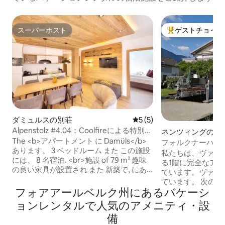
スーパーホスト
ゲストチョイス
スーパーホスト
大好評のゲストチ
ダミュルスの別荘
レビュー5件、5つ星中5つ
5 (5)
Alpenstolz #4.04：Coolfireによる特別な
ネンツィングの別
写真撮影
The <b>アパートメント に Damüls</b>
フォルクナーハウス#
あります。 3 ベッドルーム また この施設
私たちは、ヴァル
には、 8 名宿泊. <br>施設 of 79 m² 趣味
る1階に完全なアパ
の良い家具が設置され また 新築で, にあ
ています。ヴァル
る スキー場直結, 景色良し 山 また マリー
ています。 次の寝室が利用可能です： -
ナ. <br>にある 0 m 遊園地/テーマパーク
フォアアールベルク州にあるバケーシ
ダブルベッド（180
から, 0 m from the restaurant, 0 m 温泉
用ベッド（270x
ョンレンタルで人気のアメニティ・設
から, 76 m 空港から &quot;Flughafen
あるベッド（約170
備
Altenrhein&quot;, 100 m スキーリゾート
のシングルベッド