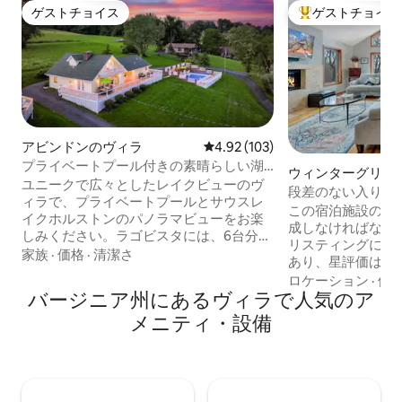
ゲストチョイス
ゲストチョイス
ゲストチョイス
大好評のゲストチ
アビンドンのヴィラ
レビュー103件、5つ星中4.92
4.92 (103)
プライベートプール付きの素晴らしい湖
ウィンターグリー
の眺めのヴィラ
ユニークで広々としたレイクビューのヴ
ートのヴィラ
段差のない入り口
ィラで、プライベートプールとサウスレ
マウンテンの家、
この宿泊施設のリ
イクホルストンのパノラマビューをお楽
成しなければなり
しみください。ラゴビスタには、6台分の
リスティングには
広々とした専用駐車場、2つのバーベキュ
家族
·
価格
·
清潔さ
あり、星評価は4.
ーエリア（メインハウスとプール）、フ
いホストと同じ素
ロケーション
·
価
ルアップグレードされたキッチン、4つの
バージニア州にあるヴィラで人気のア
しいリスティング
寝室、4つのバスルーム、HVAC、新しい
リスティングのスク
メニティ・設備
6人用ホットタブ、高速WI - FI 500 mbps
ィンターグリーン
+）があります。ゲームテーブル、ファイ
ドルーム、3フル
ヤーピット、2つの大きなデッキエリア、
タルホームに滞在
プールサイド、メインハウス。 パノラマ
ルフコース、マウ
の湖の景色を眺めながら、外のメインデ
スノーボード、数