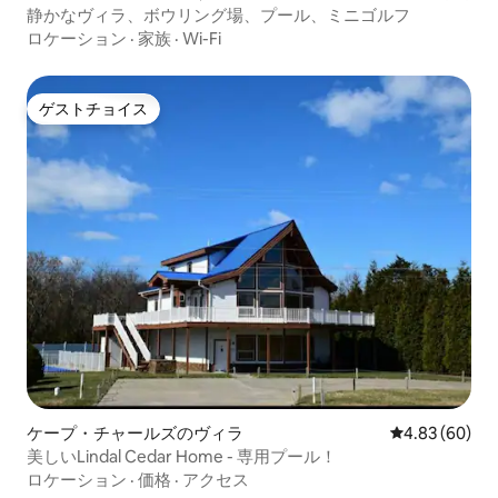
静かなヴィラ、ボウリング場、プール、ミニゴルフ
ロケーション
·
家族
·
Wi-Fi
ゲストチョイス
ゲストチョイス
ケープ・チャールズのヴィラ
レビュー60件
4.83 (60)
美しいLindal Cedar Home - 専用プール！
ロケーション
·
価格
·
アクセス