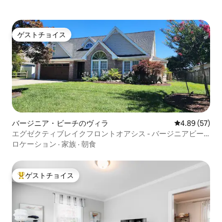
ゲストチョイス
ゲストチョイス
バージニア・ビーチのヴィラ
レビュー57件
4.89 (57)
エグゼクティブレイクフロントオアシス - バージニアビー
チの中心部
ロケーション
·
家族
·
朝食
ゲストチョイス
大好評のゲストチョイスです。