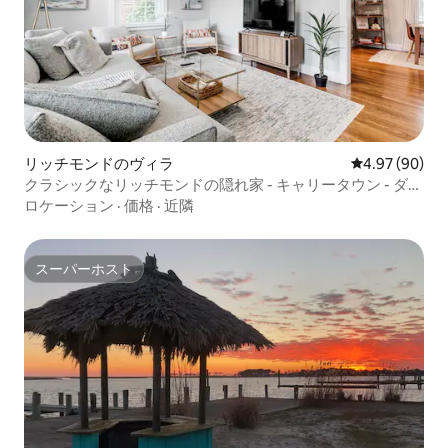
リッチモンドのヴィラ
レビュー90件
4.97 (90)
クラシックなリッチモンドの隠れ家 - キャリータウン - ダウ
ンタウン - VCU
ロケーション
·
価格
·
近隣
スーパーホスト
スーパーホスト