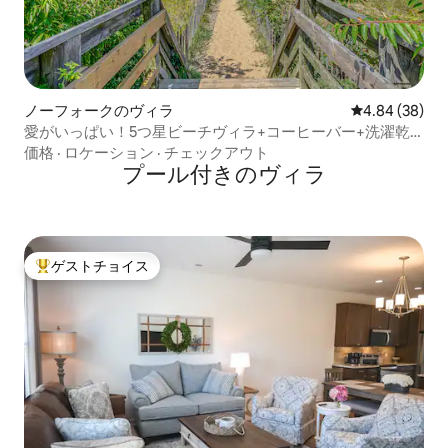
ノーフォークのヴィラ
レビュー38件
4.84 (38)
愛がいっぱい！5つ星ビーチヴィラ+コーヒーバー+洗濯乾
燥機+Wi-Fi
価格
·
ロケーション
·
チェックアウト
プール付きのヴィラ
ゲストチョイス
大好評のゲストチョイスです。