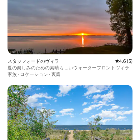
スタッフォードのヴィラ
レビュー5
4.6 (5)
夏の楽しみのための素晴らしいウォーターフロントヴィラ
家族
·
ロケーション
·
裏庭