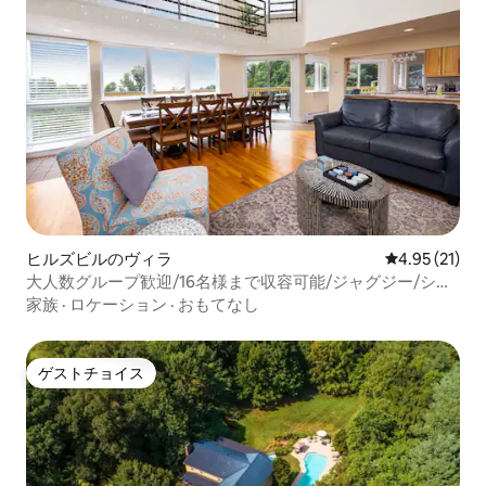
ヒルズビルのヴィラ
レビュー21件
4.95 (21)
大人数グループ歓迎/16名様まで収容可能/ジャグジー/シア
ター
家族
·
ロケーション
·
おもてなし
ゲストチョイス
ゲストチョイス