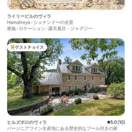
ライリービルのヴィラ
Hamatreya - シェナンドーの全景
家族
·
ロケーション
·
露天風呂・ジャグジー
ゲストチョイス
大好評のゲストチョイスです。
ヒルズボロのヴィラ
レビュー10
5.0 (10)
バージニアワイン生産地にある歴史的なプール付きの家