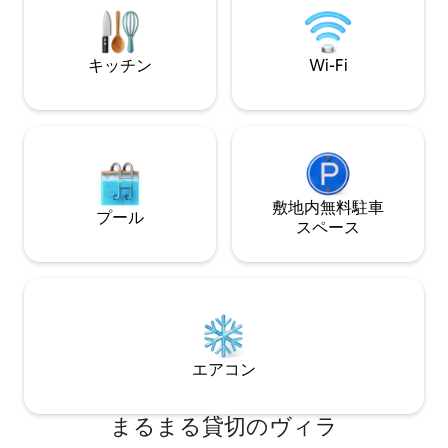
ッキで一日をお楽しみください。または
スから数分です。
プールサイドでお楽しみください（シー
見ない立地にある
ズン中）。プライベートコミュニティボ
ャグジーもありま
ート発進。
キッチン
Wi-Fi
敷地内無料駐⁠車
プール
ス⁠ペ⁠ー⁠ス
エアコン
まるまる貸切のヴィラ