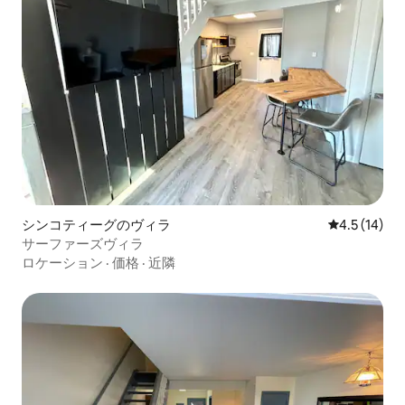
シンコティーグのヴィラ
レビュー14
4.5 (14)
サーファーズヴィラ
ロケーション
·
価格
·
近隣