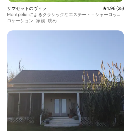
サマセットのヴィラ
レビュー25件
4.96 (25)
Montpelierによるクラシックなエステート＋シャーロッツ
ビル＋ワイン
ロケーション
·
家族
·
眺め