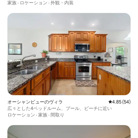
家族
·
ロケーション
·
外観・内装
オーシャンビューのヴィラ
レビュー54件
4.85 (54)
広々とした4ベッドルーム、プール、ビーチに近い
ロケーション
·
家族
·
間取り