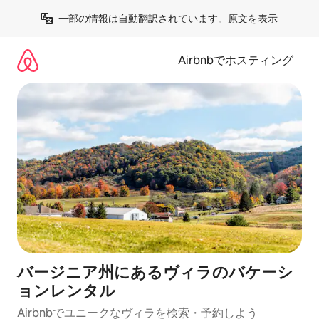
コ
一部の情報は自動翻訳されています。
原文を表示
ン
テ
ン
Airbnbでホスティング
ツ
に
ス
キ
ッ
プ
バージニア州にあるヴィラのバケーシ
ョンレンタル
Airbnbでユニークなヴィラを検索・予約しよう