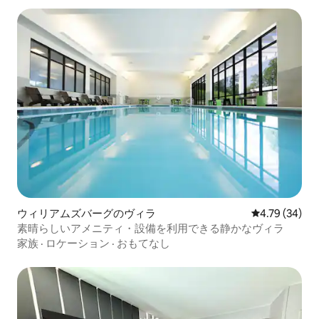
ウィリアムズバーグのヴィラ
レビュー34件
4.79 (34)
素晴らしいアメニティ・設備を利用できる静かなヴィラ
家族
·
ロケーション
·
おもてなし