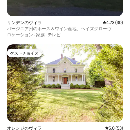
リンデンのヴィラ
レビュー30件
4.73 (30)
バージニア州のホース＆ワイン産地、ヘイズグローヴ
ロケーション
·
家族
·
テレビ
ゲストチョイス
ゲストチョイス
オレンジのヴィラ
レビュー53
5.0 (53)