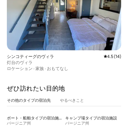
シンコティーグのヴィラ
レビュー14
4.5 (14)
灯台のヴィラ
ロケーション
·
家族
·
おもてなし
ぜひ訪⁠れ⁠た⁠い目⁠的⁠地
その他のタ⁠イ⁠プ⁠の宿⁠泊⁠先
やるべきこと
ボート・船舶タイプの宿泊施設
キャンプ場タイプの宿泊施設
バージニア州
バージニア州