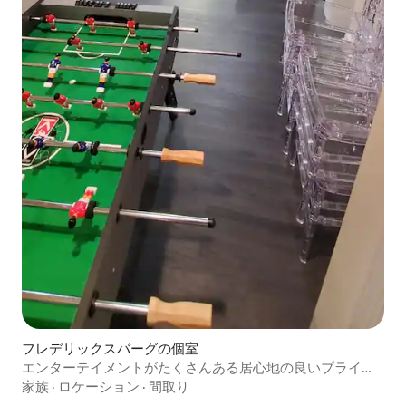
フレデリックスバーグの個室
エンターテイメントがたくさんある居心地の良いプライベ
ート地下室
家族
·
ロケーション
·
間取り