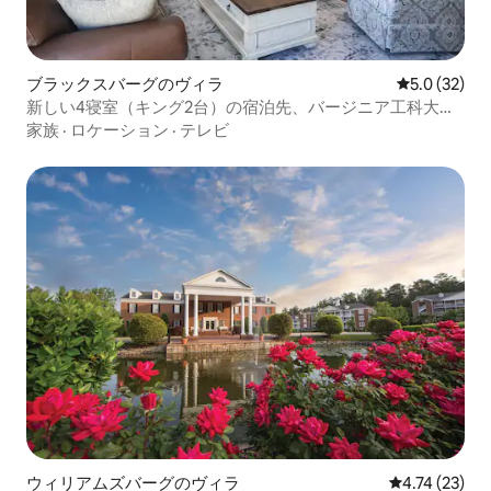
ブラックスバーグのヴィラ
レビュー32
5.0 (32)
新しい4寝室（キング2台）の宿泊先、バージニア工科大学
近く
家族
·
ロケーション
·
テレビ
ウィリアムズバーグのヴィラ
レビュー23件
4.74 (23)