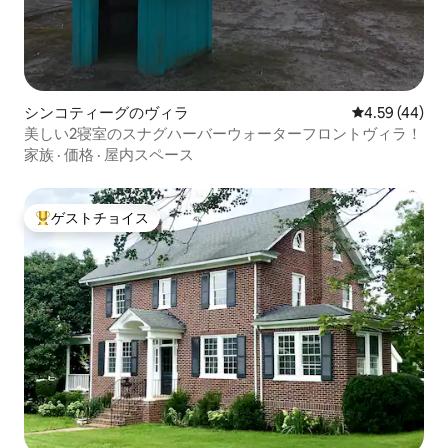
シンコティーグのヴィラ
レビュー44件
4.59 (44)
美しい2寝室のスナグハーバーウォーターフロントヴィラ！
家族
·
価格
·
屋内スペース
ゲストチョイス
大好評のゲストチョイスです。