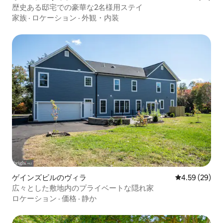
歴史ある邸宅での豪華な2名様用ステイ
家族
·
ロケーション
·
外観・内装
ゲインズビルのヴィラ
レビュー29件
4.59 (29)
広々とした敷地内のプライベートな隠れ家
ロケーション
·
価格
·
静か