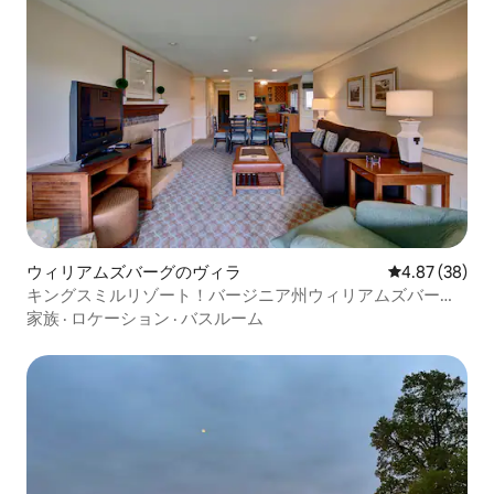
ウィリアムズバーグのヴィラ
レビュー38件
4.87 (38)
キングスミルリゾート！バージニア州ウィリアムズバー
グ！ベッド3台、バスルーム3室
家族
·
ロケーション
·
バスルーム