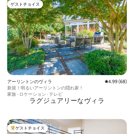
ゲストチョイス
ゲストチョイス
アーリントンのヴィラ
レビュー68件
4.99 (68)
新規！明るいアーリントンの隠れ家！
家族
·
ロケーション
·
テレビ
ラグジュアリーなヴィラ
ゲストチョイス
大好評のゲストチョイスです。