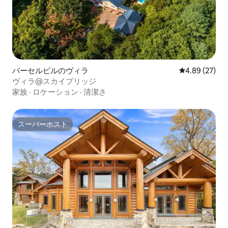
パーセルビルのヴィラ
レビュー27件
4.89 (27)
ヴィラ@スカイブリッジ
家族
·
ロケーション
·
清潔さ
スーパーホスト
スーパーホスト