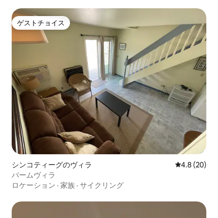
ゲストチョイス
ゲストチョイス
シンコティーグのヴィラ
レビュー20
4.8 (20)
パームヴィラ
ロケーション
·
家族
·
サイクリング