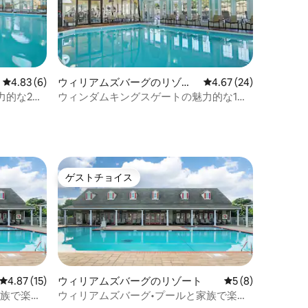
レビュー6件、5つ星中4.83つ星の平均評価
4.83 (6)
ウィリアムズバーグのリゾー
レビュー24件、5つ星
4.67 (24)
ト
力的な2寝
ウィンダムキングスゲートの魅力的な1ベ
ッドルームコロニアルコンドミニアム
ゲストチョイス
ゲストチョイス
レビュー15件、5つ星中4.87つ星の平均評価
4.87 (15)
ウィリアムズバーグのリゾート
レビュー8件、5
5 (8)
家族で楽し
ウィリアムズバーグ•プールと家族で楽し