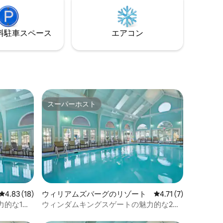
ン・バイク・トレイル、フリーダム・パ
ウェイを見
ーク、歴史的なダウンタウン・ウィリア
を飲みな
ムズバーグ、ブッシュ・ガーデンズな
ン中は、
ど、ウィリアムズバーグの多くの散歩道
⁠車ス⁠ペ⁠ー⁠ス
エアコン
けます。
や自転車道を体験してみましょう。
ミル・リ
ていませ
スーパーホスト
スーパーホスト
レビュー18件、5つ星中4.83つ星の平均評価
4.83 (18)
ウィリアムズバーグのリゾート
レビュー7件、5つ星
4.71 (7)
力的な1ベ
ウィンダムキングスゲートの魅力的な2寝
ニアム
室コロニアルコンドミニアム