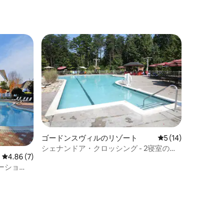
デラックス
めるアクティビティ•寝室2室のデラックス
ルーム
ゴードンスヴィルのリゾート
レビュー14件、5
5 (14)
シェナンドア・クロッシング - 2寝室のロ
レビュー7件、5つ星中4.86つ星の平均評価
4.86 (7)
グハウス
ーショ