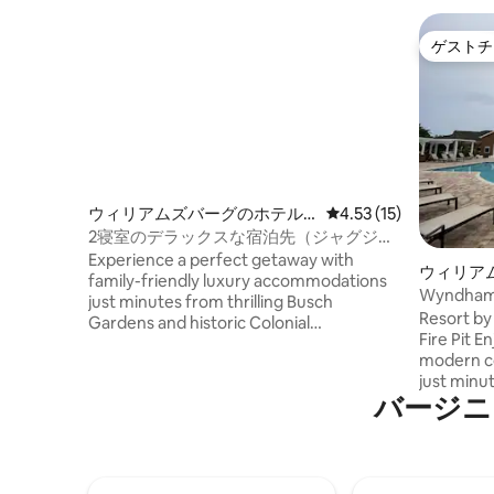
ゲストチ
ゲストチ
ウィリアムズバーグのホテル
レビュー15件、5つ星中
4.53 (15)
客室
2寝室のデラックスな宿泊先（ジャグジー
バスタブ＆プライベートデッキ付き）
Experience a perfect getaway with
ウィリア
family-friendly luxury accommodations
ト
Wyndham 
just minutes from thrilling Busch
Bedroom 
Resort by 
Gardens and historic Colonial
Fire Pit Enjoy peaceful surroundings and
Williamsburg. Enjoy activities like tennis,
modern co
miniature golf, and relaxing in saunas. A
just minu
short drive from Newport
バージニ
and histor
News/Williamsburg Airport, this gem
exploring,
offers easy access to Water Country
landscape
USA and captivating Historic
the fire pi
Jamestowne. Ideal for families, history
buffs, and adventure seekers.