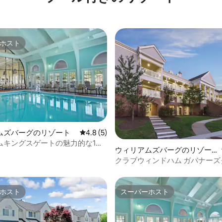
ホスト
ホスト
4.97つ星の平均評価
ムズバーグのリゾート
レビュー5件、5つ星中4.8つ星の平均評価
4.8 (5)
ムキングスゲートの魅力的な1ベ
ウィリアムズバーグのリゾー
ムコロニアルコンドミニアム
ト
クラブウィンドハム ガバナーズグ
ベッドルームスイート
ホスト
スーパーホスト
ホスト
スーパーホスト