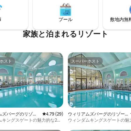
なリバー・コースの9番フェア
下ろす専用ポーチで、コーヒー
がらくつろぎましょう。シーズ
i
プール
敷地内無料駐
敷地内のプールをご利用いただ
こちらのお部屋敷は、キングス
ゾート・プログラムに登録され
家族と泊まれるリゾート
ん。
ホスト
スーパーホスト
ホスト
スーパーホスト
4.67つ星の平均評価
ムズバーグのリゾー
レビュー29件、5つ星中4.79つ星の平均評価
4.79 (29)
ウィリアムズバーグのリゾー
ト
ムキングスゲートの魅力的な2寝
ウィンダムキングスゲートの魅
アルコンドミニアム
ッドルームコロニアルコンドミ