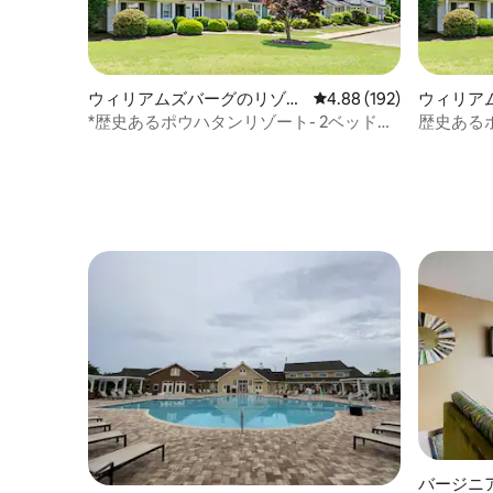
ウィリアムズバーグのリゾー
レビュー192件、5つ星
4.88 (192)
ウィリア
ト
*歴史あるポウハタンリゾート- 2ベッドル
歴史あるポ
ーム6名様
バージニ