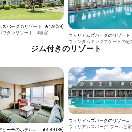
中4.88つ星の平均評価
ムズバーグのリゾート
レビュー29件、5つ星中4.9つ星の平均評価
4.9 (29)
ワタンリゾート - 4寝室
ウィリアムズバーグのリゾート
ウィンダムキングスゲートの魅
ジム付きのリゾート
室コロニアルコンドミニアム
ウィリアムズバーグのリゾー
ト
ウィリアムズバーグ•プールと
アビーチのホテル客
レビュー35件、5つ星中4.49つ星の平均評価
4.49 (35)