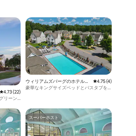
ウィリアムズバーグのホテル客
レビュー4件、5つ星
4.75 (4)
室
豪華なキングサイズベッドとバスタブを
レビュー22件、5つ星中4.73つ星の平均評価
4.73 (22)
備えたエステートスタイルの宿泊先
リーン 1
スーパーホスト
スーパーホスト