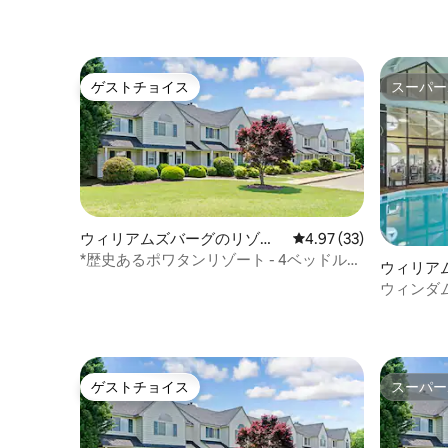
ゲストチョイス
スーパー
ゲストチョイス
スーパー
ウィリアムズバーグのリゾー
レビュー33件、5つ星中
4.97 (33)
ト
*歴史あるポワタンリゾート - 4ベッドルー
ウィリア
ムで12名様までご宿泊いただけます
ウィンダ
ッドルー
ゲストチョイス
スーパー
ゲストチョイス
スーパー