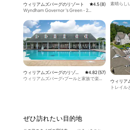
室
素晴らし
ウィリアムズバーグのリゾート
レビュー8件、5つ星
4.5 (8)
ト、無料
Wyndham Governor 's Green - 2
Bedroom Deluxe
ウィリアムズバーグのリゾー
レビュー57件、5つ星中
4.82 (57)
ト
ウィリアムズバーグ•プールと家族で楽し
ウィリア
めるアクティビティ•寝室2室のデラックス
室
トレイル
ルーム
ー向けの
ぜひ訪⁠れ⁠た⁠い目⁠的⁠地