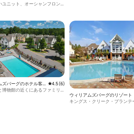
めるアクティビティ•寝室2室の
いユニット、オーシャンフロン
中4.5つ星の平均評価
ルーム
駐車場！
4.82つ星の平均評価
ムズバーグのホテル客
レビュー6件、5つ星中4.5つ星の平均評価
4.5 (6)
と博物館の近くにあるファミリ
ウィリアムズバーグのリゾート
ユニット2件
キングス・クリーク・プランテ
ン・リゾート - 4.5つ星SA - T2