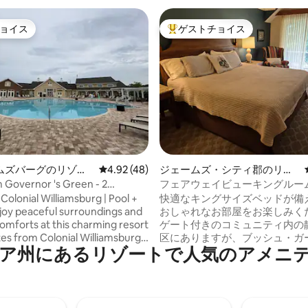
ョイス
ゲストチョイス
ョイス
大好評のゲストチョイスです。
4.53つ星の平均評価
ムズバーグのリゾー
レビュー48件、5つ星中4.92つ星の平均評価
4.92 (48)
ジェームズ・シティ郡のリゾ
ート
Governor 's Green - 2
フェアウェイビューキングルー
Deluxe
Colonial Williamsburg | Pool +
快適なキングサイズベッドが備
おしゃれなお部屋をお楽しみく
mforts at this charming resort
ゲート付きのコミュニティ内の
tes from Colonial Williamsburg
区にありますが、ブッシュ・ガ
ア州にあるリゾートで人気のアメニ
ic sites. After a day of
に非常に近いです。また、歴史
 relax by the pool, stroll the
ニアル・ウィリアムズバーグも
d grounds, or gather around
か2分のところにあります。ア
t.
は、お風呂／シャワー、ミニ冷
ューリグのコーヒーが含まれます。