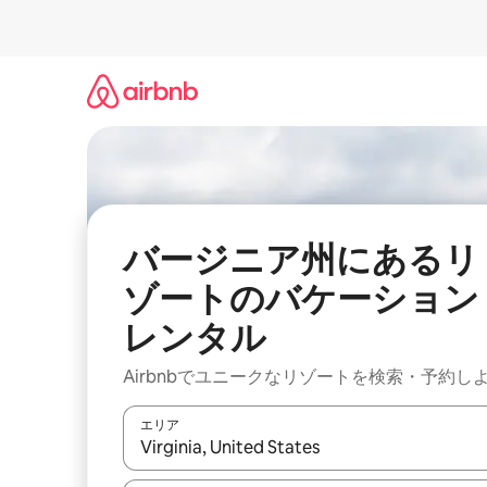
コ
ン
テ
ン
ツ
に
ス
キ
ッ
プ
バージニア州にあるリ
ゾートのバケーション
レンタル
Airbnbでユニークなリゾートを検索・予約し
エリア
検索結果が表示されたら、上下の矢印キーを使っ