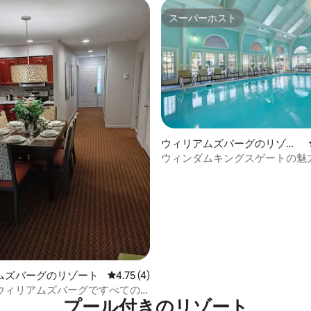
スーパーホスト
スーパーホスト
4.68つ星の平均評価
ウィリアムズバーグのリゾー
ト
ウィンダムキングスゲートの魅
ッドルームコロニアルコンドミ
ムズバーグのリゾート
レビュー4件、5つ星中4.75つ星の平均評価
4.75 (4)
ウィリアムズバーグですべての
プール付きのリゾート
しもう！