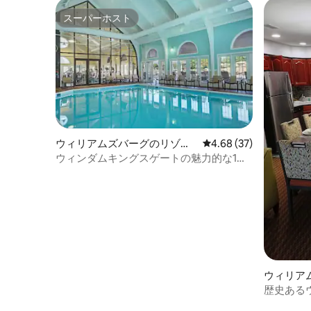
スーパーホスト
スーパーホスト
ウィリアムズバーグのリゾー
レビュー37件、5つ星中
4.68 (37)
ト
ウィンダムキングスゲートの魅力的な1ベ
ッドルームコロニアルコンドミニアム
ウィリア
歴史ある
体験を楽