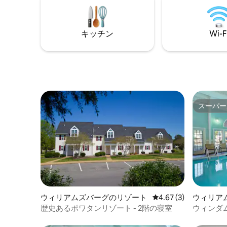
キッチン
Wi-F
スーパー
スーパー
ウィリアムズバーグのリゾート
レビュー3件、5つ星中
4.67 (3)
ウィリア
ト
歴史あるポワタンリゾート - 2階の寝室
ウィンダ
室コロニ