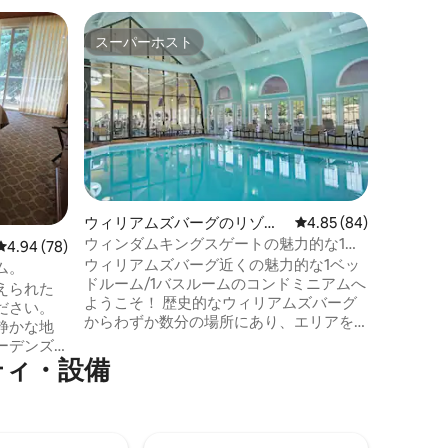
ウィリア
スーパーホスト
ゲス
スーパーホスト
大好評
ト
キングス
ベッド2
リバーコ
イーンベ
きのホテ
は禁煙です。 コンベンショ
フィット
で行けま
リー大学
ュガーデンの隣。 
ウィリアムズバーグのリゾー
レビュー84件、5つ星
4.85 (84)
ドイッチ
ト
ウィンダムキングスゲートの魅力的な1ベ
レビュー78件、5つ星中4.94つ星の平均評価
4.94 (78)
す。 キングスミルリゾートプール、コー
ッドルームコロニアルコンドミニアム
ウィリアムズバーグ近くの魅力的な1ベッ
ス、リゾ
ム。
ドルーム/1バスルームのコンドミニアムへ
バー、フ
えられた
ようこそ！ 歴史的なウィリアムズバーグ
ミルメン
ださい。
からわずか数分の場所にあり、エリアを
み。ホス
静かな地
探索したり、敷地内に滞在してプールで
わせくだ
ーデンズ
リラックスしたり、敷地内の多くのファ
ティ・設備
的なコロ
ミリー向けアメニティを楽しむことがで
車でわず
きます。 ウィリアムズバーグの歴史的な
メニティに
ランドマークから、パウワタン・クリー
蔵庫、キ
ク・トレイル、歴史的なジェームズタウ
 有名