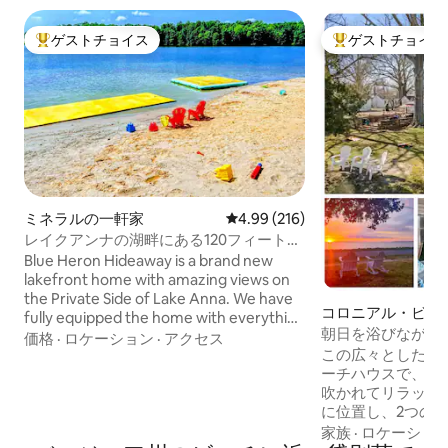
ゲストチョイス
ゲストチョイス
大好評のゲストチョイスです。
大好評のゲストチ
ミネラルの一軒家
レビュー216件、5つ星中4.99
4.99 (216)
レイクアンナの湖畔にある120フィートの
ビーチ、絶景、Wi-Fi
Blue Heron Hideaway is a brand new
lakefront home with amazing views on
the Private Side of Lake Anna. We have
コロニアル・ビー
fully equipped the home with everything
家
朝日を浴びながら
you will likely need, because our goal is
価格
·
ロケーション
·
アクセス
ォーターフロント
この広々としたウ
that you just have to pack your clothes,
ーチハウスで、ポ
swimming suits, and water shoes. We
吹かれてリラック
recently added a 120 foot sandy beach,
に位置し、2つの
and a large furnished deck with several
徒歩約10 ～15分です！ リビング
outdoor seating options, a screened in
家族
·
ロケーショ