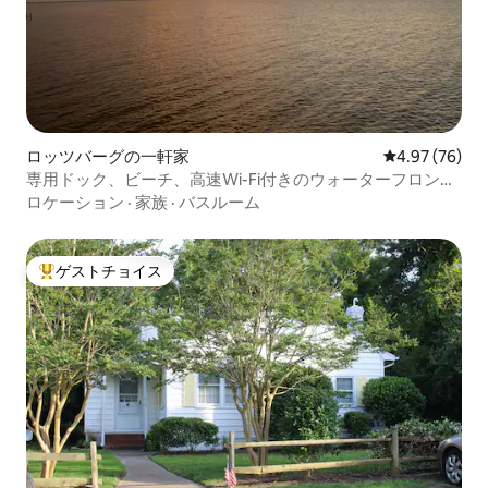
ロッツバーグの一軒家
レビュー76件
4.97 (76)
専用ドック、ビーチ、高速Wi-Fi付きのウォーターフロント
の家
ロケーション
·
家族
·
バスルーム
ゲストチョイス
大好評のゲストチョイスです。