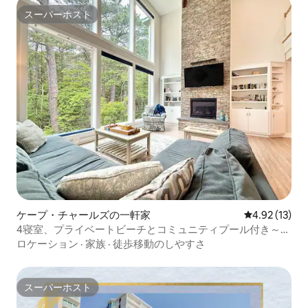
スーパーホスト
スーパーホスト
ケープ・チャールズの一軒家
レビュー13件
4.92 (13)
4寝室、プライベートビーチとコミュニティプール付き～ゲ
ームルーム
ロケーション
·
家族
·
徒歩移動のしやすさ
スーパーホスト
スーパーホスト