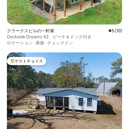
クラークスビルの一軒家
レビュー1
5 (10)
Dockside Dreamz #2、ビーチ＆ドック付き
ロケーション
·
家族
·
チェックイン
ゲストチョイス
大好評のゲストチョイスです。