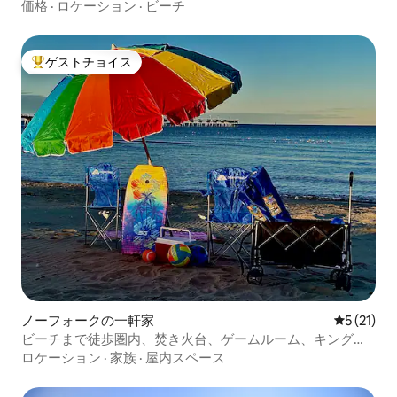
価格
·
ロケーション
·
ビーチ
ゲストチョイス
大好評のゲストチョイスです。
ノーフォークの一軒家
レビュー2
5 (21)
ビーチまで徒歩圏内、焚き火台、ゲームルーム、キングベ
ッド
ロケーション
·
家族
·
屋内スペース