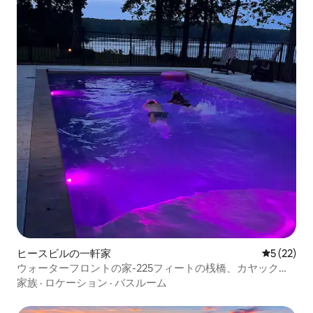
ヒースビルの一軒家
レビュー2
5 (22)
ウォーターフロントの家-225フィートの桟橋、カヤック、
ファイヤーピット、プール、ビーチ
家族
·
ロケーション
·
バスルーム