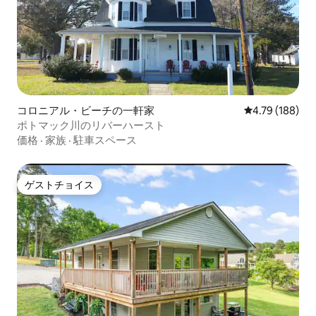
コロニアル・ビーチの一軒家
レビュー188件
4.79 (188)
ポトマック川のリバーハースト
価格
·
家族
·
駐車スペース
ゲストチョイス
ゲストチョイス