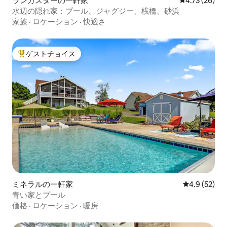
ランカスターの一軒家
レビュー26件
4.73 (26)
水辺の隠れ家：プール、ジャグジー、桟橋、砂浜
家族
·
ロケーション
·
快適さ
ゲストチョイス
大好評のゲストチョイスです。
ミネラルの一軒家
レビュー52
4.9 (52)
青い家とプール
価格
·
ロケーション
·
暖房