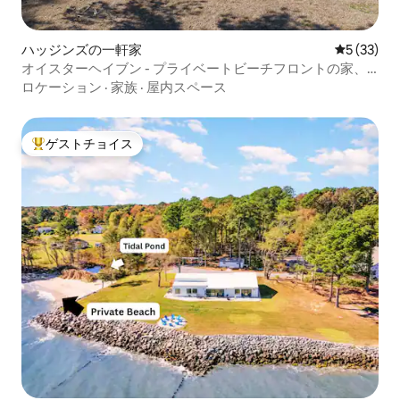
ハッジンズの一軒家
レビュー3
5 (33)
オイスターヘイブン - プライベートビーチフロントの家、3
ベッドルーム
ロケーション
·
家族
·
屋内スペース
ゲストチョイス
大好評のゲストチョイスです。