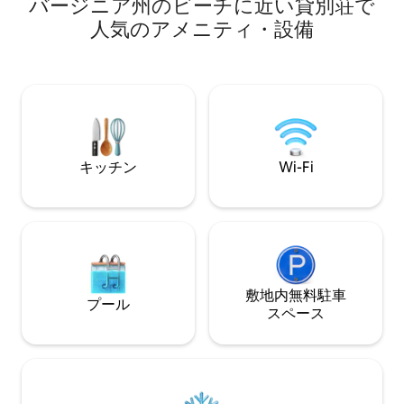
バージニア州のビーチに近い貸別荘で
メディア＆ゲーム
patio area, an outdoor bar and outdoor
室からは水辺の景
dining.
人気のアメニティ・設備
と夕日の景色をお楽
の景色を眺めなが
猫足のバスタブで
い。 2階には、ビ
る2つの寝室とバス
ロパングリル、ハ
椅子を備えたデッキ
を眺めながらリラ
キッチン
Wi-Fi
敷地内無料駐⁠車
プール
ス⁠ペ⁠ー⁠ス