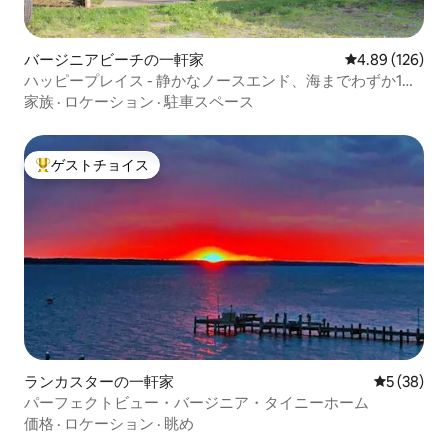
バージニアビーチの一軒家
レビュー126件
4.89 (126)
ハッピープレイス - 静かなノースエンド、海までわずか1ブ
ロック！
家族
·
ロケーション
·
駐車スペース
ゲストチョイス
大好評のゲストチョイスです。
ランカスターの一軒家
レビュー3
5 (38)
パーフェクトビュー・バージニア・タイニーホーム
価格
·
ロケーション
·
眺め