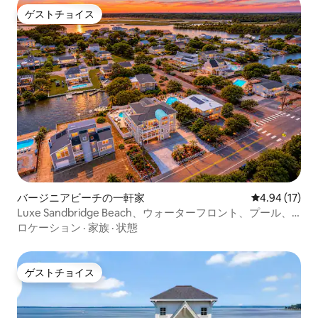
ゲストチョイス
ゲストチョイス
バージニアビーチの一軒家
レビュー17件
4.94 (17)
Luxe Sandbridge Beach、ウォーターフロント、プール、
アーケード
ロケーション
·
家族
·
状態
ゲストチョイス
ゲストチョイス