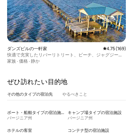
ダンズビルの一軒家
レビュー169件
4.75 (169)
快適で充実したリバーリトリート、ビーチ、ジャグジー、
ゲーム
家族
·
価格
·
静か
ぜひ訪⁠れ⁠た⁠い目⁠的⁠地
その他のタ⁠イ⁠プ⁠の宿⁠泊⁠先
やるべきこと
ボート・船舶タイプの宿泊施設
キャンプ場タイプの宿泊施設
バージニア州
バージニア州
ホテルの客室
コンテナ型の宿泊施設