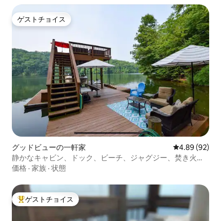
ゲストチョイス
ゲストチョイス
グッドビューの一軒家
レビュー92件
4.89 (92)
静かなキャビン、ドック、ビーチ、ジャグジー、焚き火
台、カヤック
価格
·
家族
·
状態
ゲストチョイス
大好評のゲストチョイスです。