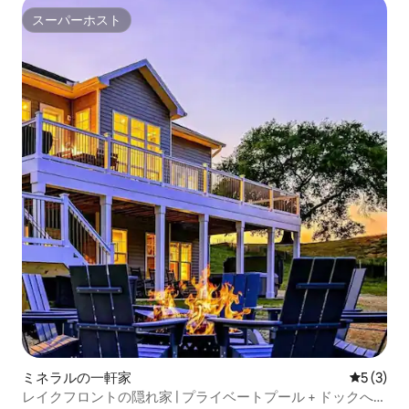
スーパーホスト
スーパーホスト
ミネラルの一軒家
レビュー
5 (3)
レイクフロントの隠れ家 | プライベートプール + ドックへの