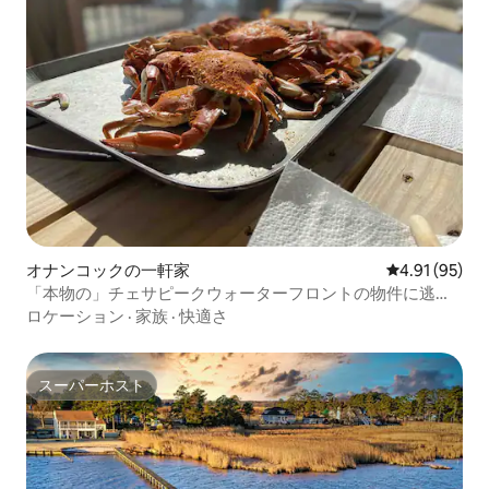
オナンコックの一軒家
レビュー95件
4.91 (95)
「本物の」チェサピークウォーターフロントの物件に逃げ
ましょう！
ロケーション
·
家族
·
快適さ
スーパーホスト
スーパーホスト