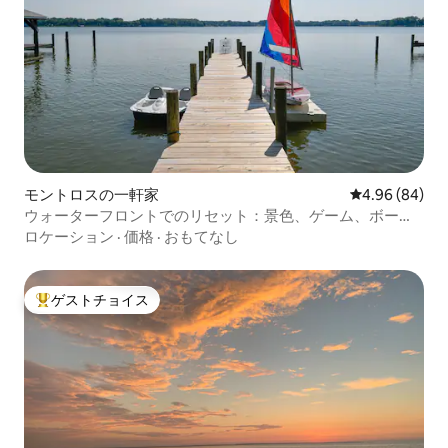
モントロスの一軒家
レビュー84件
4.96 (84)
ウォーターフロントでのリセット：景色、ゲーム、ボー
ト、完全な静けさ
ロケーション
·
価格
·
おもてなし
ゲストチョイス
大好評のゲストチョイスです。