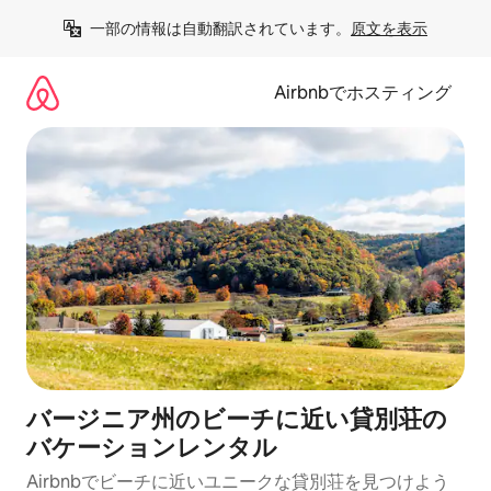
コ
一部の情報は自動翻訳されています。
原文を表示
ン
テ
ン
Airbnbでホスティング
ツ
に
ス
キ
ッ
プ
バージニア州のビーチに近い貸別荘の
バケーションレンタル
Airbnbでビーチに近いユニークな貸別荘を見つけよう