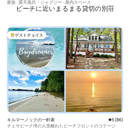
アクセス
家族
·
露天風呂・ジャグジー
·
屋内スペース
ビーチに近いまるまる貸切の別荘
ゲストチョイス
大好評のゲストチョイスです。
キルマーノックの一軒家
レビュー8
5 (86)
チェサピーク湾の人里離れたビーチフロントのコテージ