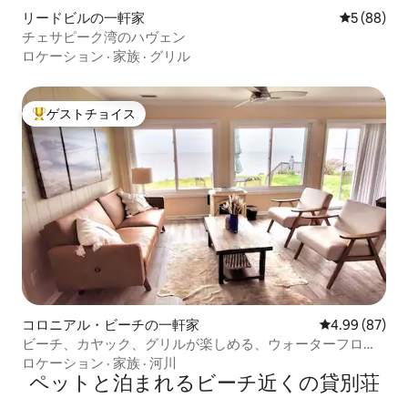
リードビルの一軒家
レビュー8
5 (88)
チェサピーク湾のハヴェン
ロケーション
·
家族
·
グリル
ゲストチョイス
大好評のゲストチョイスです。
コロニアル・ビーチの一軒家
レビュー87件
4.99 (87)
ビーチ、カヤック、グリルが楽しめる、ウォーターフロン
トの楽園
ロケーション
·
家族
·
河川
ペットと泊まれるビーチ近くの貸別荘