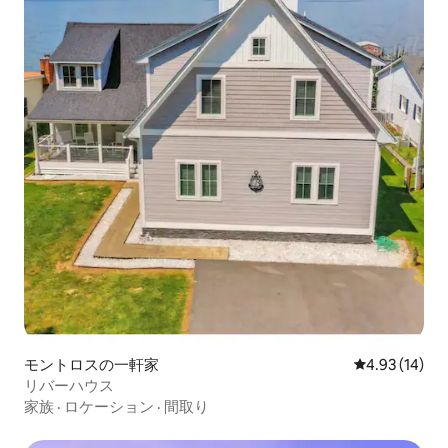
モントロスの一軒家
レビュー14件
4.93 (14)
リバーハウス
家族
·
ロケーション
·
間取り