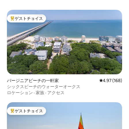
ゲストチョイス
大好評のゲストチョイスです。
バージニアビーチの一軒家
レビュー168件
4.97 (168)
シックスビーチのウォーターオークス
ロケーション
·
家族
·
アクセス
ゲストチョイス
大好評のゲストチョイスです。