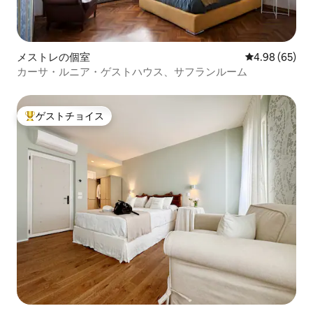
メストレの個室
レビュー65件
4.98 (65)
カーサ・ルニア・ゲストハウス、サフランルーム
ゲストチョイス
大好評のゲストチョイスです。