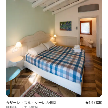
カザーレ・スル・シーレの個室
レビュー105
4.9 (105)
日時計、大工の部屋