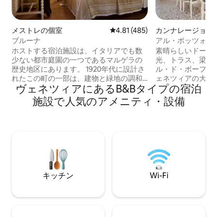
メストレの個室
レビュー485件、5つ星中4.81
4.81 (485)
カンナレージョの
ブルーナ
アル・ポッツォ・
グルルーム
ホストする宿泊施設は、イタリアでも数
素晴らしいドーマ
少ない都市庭園の一つであるマルゲラの
光、トラス、梁、
歴史地区にあります。 1920年代に設計さ
ル・ド・ボーフ）
れたこの町の一部は、建物と緑地の調和
ェネツィアの大理
ヴェネツィアにあるB&Bタイプの宿泊
のとれた関係を保っています。 ヴィア・
ントラルルーム。 Al 
カステッリは、手入れの行き届いた緑の
ェネツィアで最も
施設で人気のアメニティ・設備
花壇の端にある何世紀も前のトネリコの
の1つ、フォンダ
木が特徴的な道路です。 とても静かなエ
ところにある、親
リアで、特に騒音の心配をすることなく
です。 最近完了
滞在できます。 B&Bは高速道路から数キ
旅行者が必要とす
ロ離れており、わずかな案内で簡単にア
えた、モダンで快
クセスできます。 お車はB&Bのゲートの
な場所にしていま
前に安心して駐車していただけます。 便
しながらも、元の
利な公共交通機関を利用してヴェネツィ
ル・ポッツォ・デ
キッチン
Wi-Fi
アの歴史地区に行くことができ、世界で
アの伝統と現代の
最も美しい都市を数分で訪れることがで
い暮らしやヴェネ
きます。 お部屋はとても居心地が良く、
によって特別に作
お部屋の前に広々とした専用バスルーム
た。 Al Pozzo 
があります。シャワーのみが私たち家族
旅行、レジャー、