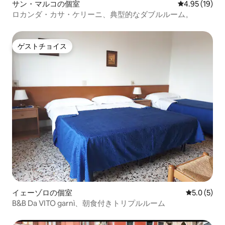
サン・マルコの個室
レビュー19件
4.95 (19)
ロカンダ・カサ・ケリーニ、典型的なダブルルーム。
ゲストチョイス
ゲストチョイス
イェーゾロの個室
レビュー5
5.0 (5)
B&B Da VITO garnì、朝食付きトリプルルーム