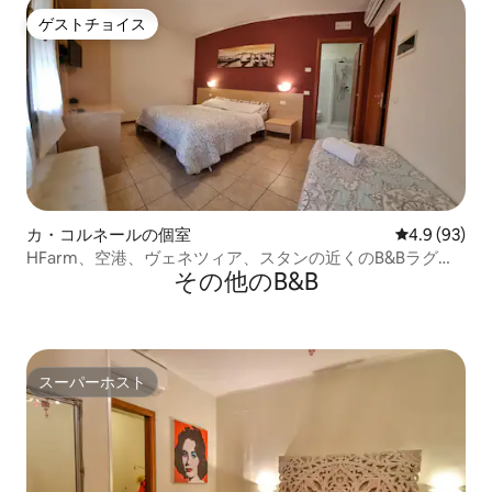
ゲストチョイス
ゲストチョイス
カ・コルネールの個室
レビュー93
4.9 (93)
HFarm、空港、ヴェネツィア、スタンの近くのB&Bラグー
その他のB&B
ナ。
スーパーホスト
スーパーホスト