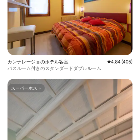
カンナレージョのホテル客室
レビュー405件
4.84 (405)
バスルーム付きのスタンダードダブルルーム
スーパーホスト
スーパーホスト