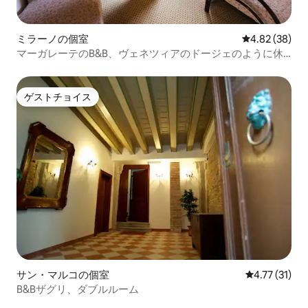
ミラーノの個室
レビュー38件
4.82 (38)
マーガレーテのB&B、ヴェネツィアのドージェのように休
暇を...
ゲストチョイス
ゲストチョイス
サン・マルコの個室
レビュー31件
4.77 (31)
B&Bザグリ、ダブルルーム