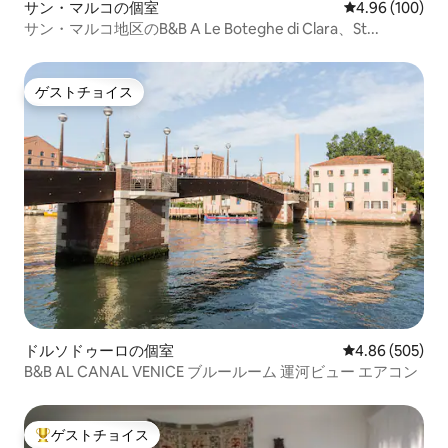
サン・マルコの個室
レビュー100件
4.96 (100)
サン・マルコ地区のB&B A Le Boteghe di Clara、St...
ゲストチョイス
ゲストチョイス
ドルソドゥーロの個室
レビュー505件
4.86 (505)
B&B AL CANAL VENICE ブルールーム 運河ビュー エアコン
ゲストチョイス
大好評のゲストチョイスです。