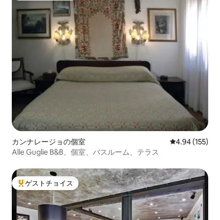
カンナレージョの個室
レビュー155件
4.94 (155)
Alle Guglie B&B、個室、バスルーム、テラス
ゲストチョイス
大好評のゲストチョイスです。