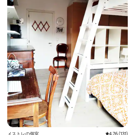
メストレの個室
レビュー131
4.76 (131)