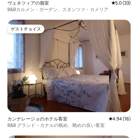
ヴェネツィアの個室
レビュー33
5.0 (33)
B&Bカルメン・ガーデン、スタンツァ・カメリア
ゲストチョイス
ゲストチョイス
カンナレージョのホテル客室
レビュー16件
4.94 (16)
B&B グランド・カナルの眺め、眺めの良い客室