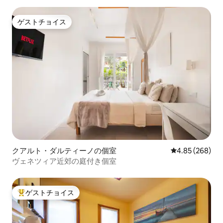
ゲストチョイス
ゲストチョイス
クアルト・ダルティーノの個室
レビュー268件
4.85 (268)
ヴェネツィア近郊の庭付き個室
ゲストチョイス
大好評のゲストチョイスです。