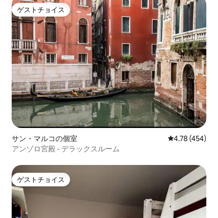
ゲストチョイス
ゲストチョイス
サン・マルコの個室
レビュー454件
4.78 (454)
アンゾロ宮殿 - デラックスルーム
ゲストチョイス
ゲストチョイス