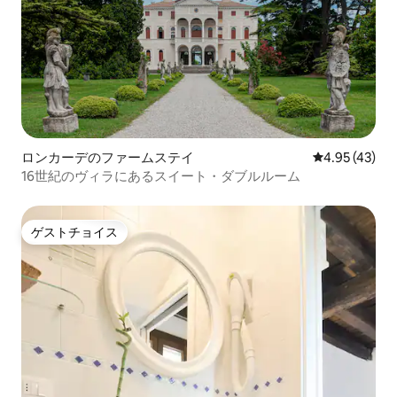
ツィアとパドヴァを結ぶ道沿いには、パ
ッラーディオの芸術の崇高な例がいくつ
かあります。 リヴィエラは車またはボー
トで旅行できます。自転車愛好家のため
に、エリア全体に自転車道があります。
マルゲラから約20分のところに2つの美し
い街があります。 北には、1600年から
1700年の優れた建築保存の例であるシー
レ川が流れるトレヴィーゾがあり、西に
ロンカーデのファームステイ
レビュー43件
4.95 (43)
は聖人の街パドヴァがあります。
16世紀のヴィラにあるスイート・ダブルルーム
ゲストチョイス
ゲストチョイス