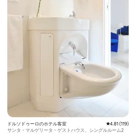
ドルソドゥーロのホテル客室
レビュー119
4.81 (119)
サンタ・マルゲリータ・ゲストハウス、シングルルーム2