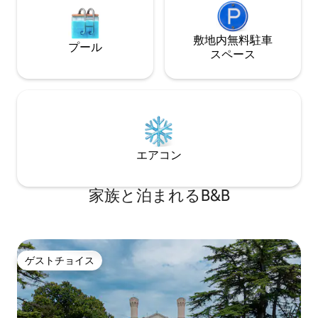
と共有です。 お部屋でイタリアンブレッ
す。 ティティア
クファーストをご用意しておりますの
すぐの静かで戦略
で、最大限の自由とプライバシーをお楽
敷地内無料駐⁠車
にすぐに行くことが
プール
しみいただけます。 B&B周辺で食事をす
で、サンマルコ広
ス⁠ペ⁠ー⁠ス
る場合は、美味しいピザとパスタ料理が
ルト橋とウォータ
楽しめるピッツェリア「アル・ジャルデ
グーンの主要な島
ィネット」をおすすめします。 深夜に
ノ、トルチェッロ
は、本土の歴史的なジャズクラブ「アル
B&Bには朝食ルー
ヴァポーレ」で良い音楽を聴くことがで
ルームがあり、そ
きます。 また、オステリア
星テレビ、Wi - 
「diplomatico」でヴェネツィアの魚料理
した暖房、エアコ
エアコン
を楽しむこともできます。 ヴェネツィア
ームがあります。
の極上の美しさは、ご滞在中に楽しめる
えし、ヴェネツィ
アトラクションの1つにすぎません。 滞在
のにするために必
家族と泊まれるB&B
先から簡単に行ける他の場所、他のアト
スを提供します。
ラクションにも訪れる価値があります。
光スポット、お店
ヴェネツィアは、自然の魅力とレトロな
ヴェネツィア料理
雰囲気の両方で非常に重要なビーチであ
レストランなど、
り、映画祭でも知られており、9月上旬に
図が提供されます
ゲストチョイス
ゲストチョイス
は国際的な映画の多くのスターが集まり
ます。 それから、本土には、リヴィエ
ラ・デル・ブレンタがあり、肥沃な時代
のパッラディアンが存在します。 ヴェネ