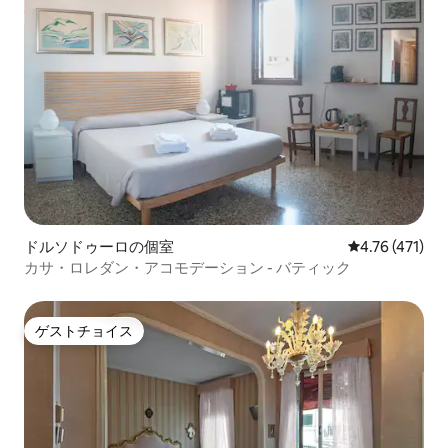
ドルソドゥーロの個室
レビュー471件
4.76 (471)
カサ・ロレダン・アコモデーション - バティック
ゲストチョイス
ゲストチョイス