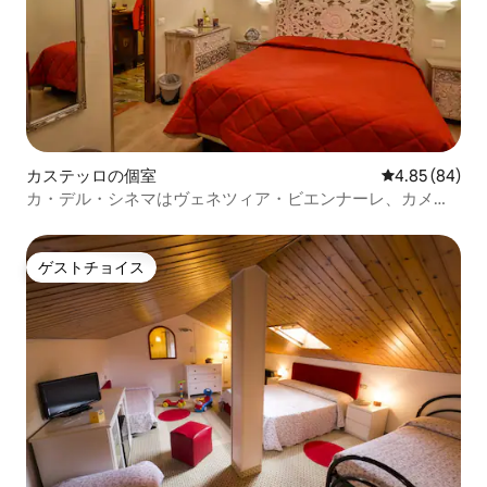
カステッロの個室
レビュー84件
4.85 (84)
カ・デル・シネマはヴェネツィア・ビエンナーレ、カメ
ラ・リチアルダに近いです。
ゲストチョイス
ゲストチョイス