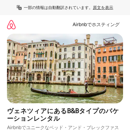
コ
一部の情報は自動翻訳されています。
原文を表示
ン
テ
ン
Airbnbでホスティング
ツ
に
ス
キ
ッ
プ
ヴェネツィアにあるB&Bタイプのバケ
ーションレンタル
Airbnbでユニークなベッド・アンド・ブレックファス