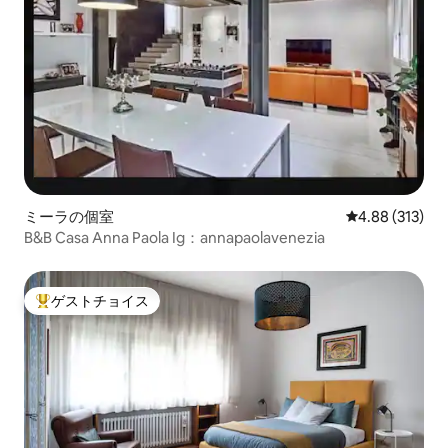
ミーラの個室
レビュー313件
4.88 (313)
B&B Casa Anna Paola Ig：annapaolavenezia
ゲストチョイス
大好評のゲストチョイスです。