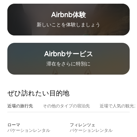
Airbnb体験
新しいことを体験しましょう
Airbnb⁠サ⁠ー⁠ビ⁠ス
滞在をさ⁠ら⁠に特⁠別⁠に
ぜひ訪⁠れ⁠た⁠い目⁠的⁠地
近場の旅行先
その他のタ⁠イ⁠プ⁠の宿⁠泊⁠先
近場で人気の観光
ローマ
フィレンツェ
バケーションレンタル
バケーションレンタル