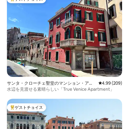
大好評のゲストチョイスです。
サンタ・クローチェ聖堂のマンション・アパ
レビュー209件
4.99 (209)
ート
水辺を見渡せる素晴らしい「True Venice Apartment」
ゲストチョイス
大好評のゲストチョイスです。