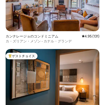
カンナレージョのコンドミニアム
レビュー131
4.95 (131)
カ・ズリアン・メゾン - カナル・グランデ
ゲストチョイス
大好評のゲストチョイスです。