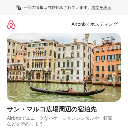
コ
一部の情報は自動翻訳されています。
原文を表示
ン
テ
ン
Airbnbでホスティング
ツ
に
ス
キ
ッ
プ
サン・マルコ広場⁠周⁠辺⁠の宿⁠泊⁠先
Airbnbでユニークなバ⁠ケ⁠ー⁠シ⁠ョ⁠ンレ⁠ン⁠タ⁠ルや一⁠軒⁠家
な⁠ど⁠を予⁠約⁠し⁠よ⁠う