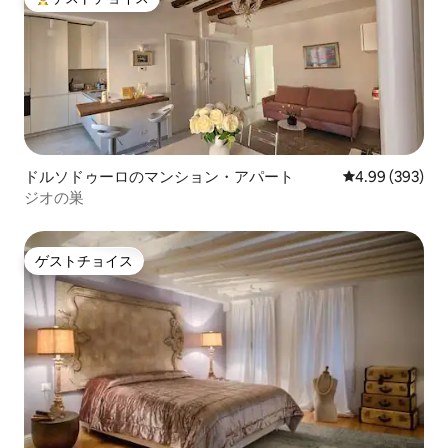
大好評のゲストチョイスです。
ドルソドゥーロのマンション・アパート
レビュー393件
4.99 (393)
ジオの巣
ゲストチョイス
ゲストチョイス