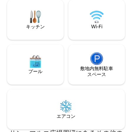
アレルギーの問題により、ペットと一緒
イベートの水上タ
に滞在することはできません。申し訳ご
世界的に有名な伝
ざいません。 登録番号：027043-LOC-
られるムラーノ島
12117 Ca 'Manzoniアパートは1300年にさ
格的なガラス工場
キッチン
Wi-Fi
かのぼる歴史的な宮殿にあり、その名前
の職人がガラスを
は1762年にそれを根本的に修復した修道
ただけます。忘れ
院長マリアンナ・マンゾーニに由来して
とでしょう。 そ
います。 アパートはサン・マルコ広場か
ェネツィアの運河
ら徒歩数分で、有名な劇場「フェニーチ
素晴らしい建築物
ェ」の近くにあり、素晴らしいヴェネツ
す。 快適さ、文化、そしてパーソナルな
ィアの最も有名でありながら、最も魅力
サービスを備えた
的であまり人気のない場所を発見するの
ェネツィアを楽し
敷地内無料駐⁠車
プール
に理想的な立地です。 最近、所有者のル
す。
ス⁠ペ⁠ー⁠ス
イーザの専門的なコーディネーションの
下、ロマンチックなヴェネツィアの特徴
と過去の雰囲気を変えずに保ちながら修
復されました。4階と最上階に入り口があ
り、宮殿の3面を見渡すことができます。
リビングルームからは、広いサント・マ
ウリツィオ広場の素晴らしい眺めが楽し
エアコン
めます。 定期的に特徴的な骨董市が開催
されるマウリツィオ広場。リビングルー
ムからは、重要なゴシック様式の建物