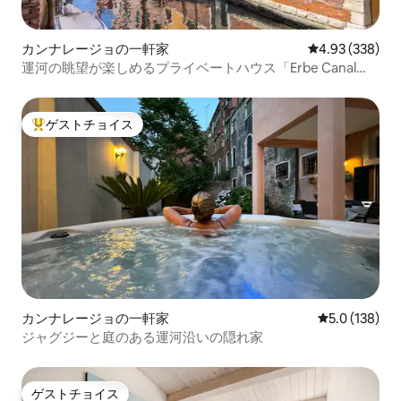
カンナレージョの一軒家
レビュー338件
4.93 (338)
運河の眺望が楽しめるプライベートハウス「Erbe Canal
View」
ゲストチョイス
大好評のゲストチョイスです。
カンナレージョの一軒家
レビュー138
5.0 (138)
ジャグジーと庭のある運河沿いの隠れ家
ゲストチョイス