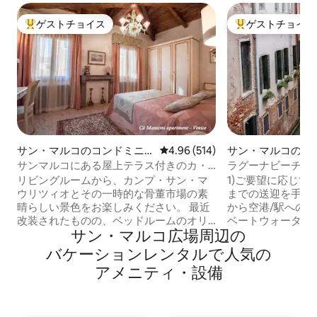
ゲストチョイス
ゲストチョイス
大好評のゲストチョイスです。
大好評のゲストチ
サン・マルコのコンドミニ
レビュー514件、5つ星中4.96
4.96 (514)
サン・マルコのコ
アム
アム
サンマルコにある屋上テラス付きのカ・
ラグーナビーチの
マンゾーニ・アパートメント
リビングルームから、カンプ・サン・マ
1)ご要望に応じて
ウリツィオとその一時的な骨董市場の素
までの送迎を手配
晴らしい景色をお楽しみください。 最近
から空港/駅への送
改装されたものの、ベッドルームのオリ
ベートウォーター
サン・マルコ広場⁠周⁠辺⁠の
ジナルの暖炉や木製のトラス付き天井な
アーも手配できます。 2)地元ガ
ど、ロマンチックなインテリアの特徴は
ォータータクシー
バ⁠ケ⁠ー⁠シ⁠ョ⁠ン⁠レ⁠ン⁠タ⁠ル⁠で人⁠気⁠の
そのまま保たれています。 アパートには
ツアー ゲストの
ア⁠メ⁠ニ⁠テ⁠ィ⁠・⁠設⁠備
美しいテラスがあり、素晴らしい景色が
ラーノガラスの魅
楽しめます。星空の下でディナーを食べ
ライベートツアー
たり、日中は近くの音楽院からクラシッ
す。 プライベートガイドがアパートでお
ク音楽を聴くことができます。 ホストの
迎えし、体験中ず