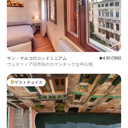
サン・マルコのコンドミニアム
レビュー199件
4.91 (199)
ヴェネツィア旧市街のロマンチックな中心地
ゲストチョイス
大好評のゲストチョイスです。