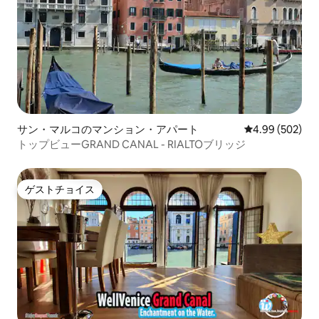
サン・マルコのマンション・アパート
レビュー502件
4.99 (502)
トップビューGRAND CANAL - RIALTOブリッジ
ゲストチョイス
ゲストチョイス