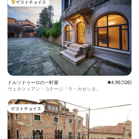
ゲストチョイス
大好評のゲストチョイスです。
ドルソドゥーロの一軒家
レビュー126件
4.95 (126)
ヴェネツィアン・コテージ「ラ・カゼッタ」
ゲストチョイス
ゲストチョイス