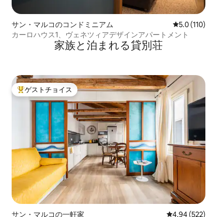
サン・マルコのコンドミニアム
レビュー110
5.0 (110)
カーロハウス1、ヴェネツィアデザインアパートメント
家族と泊まれる貸別荘
ゲストチョイス
大好評のゲストチョイスです。
サン・マルコの一軒家
レビュー522件
4.94 (522)