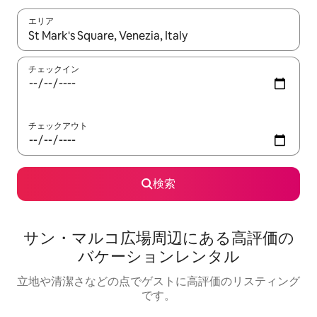
エリア
検索結果が表示されたら、上下の矢印キーを使って移動するか、
チェックイン
チェックアウト
検索
サン・マルコ広場⁠周⁠辺⁠に⁠あ⁠る高⁠評⁠価⁠の
バ⁠ケ⁠ー⁠シ⁠ョ⁠ン⁠レ⁠ン⁠タ⁠ル
立地や清潔さなどの点でゲストに高評価のリスティング
です。