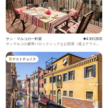
サン・マルコの一軒家
レビュー253件
4.93 (253)
サンマルコの豪華バロックシックなお部屋（屋上テラス付
き）
ゲストチョイス
大好評のゲストチョイスです。