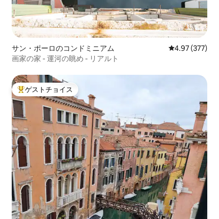
サン・ポーロのコンドミニアム
レビュー377件
4.97 (377)
画家の家 - 運河の眺め - リアルト
ゲストチョイス
大好評のゲストチョイスです。