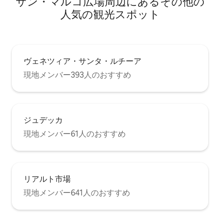
サン・マルコ広場⁠周⁠辺⁠に⁠あ⁠るそ⁠の⁠他⁠の
と、ヴェネツィアの建築家ジャンアント
ニオ・セルヴァによって建てられた同名
人⁠気⁠の観⁠光⁠ス⁠ポ⁠ッ⁠ト
の新古典主義の教会とその雄大な鐘楼を
眺めることができます。 ダブルルームに
は、木製のトラスで作られたオリジナル
のアンティーク天井と2つの窓の間にある
アンティーク暖炉が備え付けられてお
ヴェネツィア・サンタ・ルチーア
り、典型的なヴェネツィアンスタイル
現地メンバー393人のおすすめ
で、温かく快適な雰囲気があります。 シ
ャワー付きのバスルームは、貴重な3色の
ガラスモザイクで作られており、洗濯機
とヘアドライヤーが備わっています。 エ
レガントで居心地の良いキッチンには、
ジュデッカ
食器洗い機、電子レンジ、トースター、
ケトル、コーヒーメーカーが完備されて
現地メンバー61人のおすすめ
おり、2階のロフトにアクセスできます。
ロフトには小さな専用エリアがあり、読
書や休息ができます。 さらに、屋根の上
の息をのむような景色と、フラットから
リアルト市場
わずか100mのところにあるカナル・グラ
ンデの一部を見渡せる素敵なテラスが、
現地メンバー641人のおすすめ
リラックスしたり、星空の下でロマンチ
ックなディナーを楽しむのに最適な場所
を完成させています。 家全体の照明は、