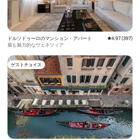
ドルソドゥーロのマンション・アパート
レビュー397件
4.97 (397)
最も魅力的なヴェネツィア
ゲストチョイス
ゲストチョイス