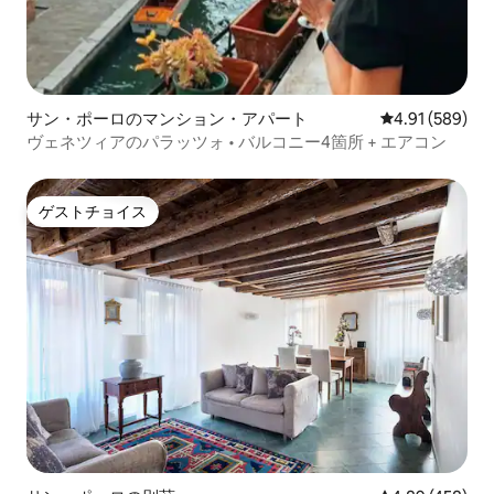
サン・ポーロのマンション・アパート
レビュー589件
4.91 (589)
ヴェネツィアのパラッツォ • バルコニー4箇所 + エアコン
ゲストチョイス
ゲストチョイス