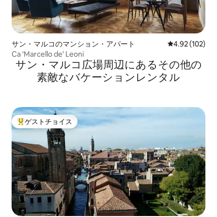
サン・マルコのマンション・アパート
レビュー102件
4.92 (102)
Ca 'Marcello de' Leoni
サン・マルコ広場⁠周⁠辺⁠に⁠あ⁠るそ⁠の⁠他⁠の
素⁠敵⁠なバ⁠ケ⁠ー⁠シ⁠ョ⁠ン⁠レ⁠ン⁠タ⁠ル
ゲストチョイス
大好評のゲストチョイスです。