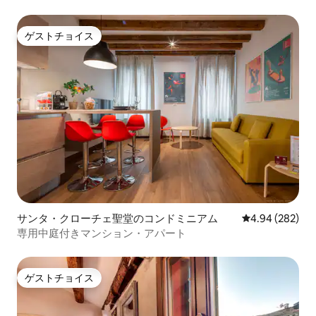
ゲストチョイス
ゲストチョイス
サンタ・クローチェ聖堂のコンドミニアム
レビュー282件
4.94 (282)
専用中庭付きマンション・アパート
ゲストチョイス
ゲストチョイス