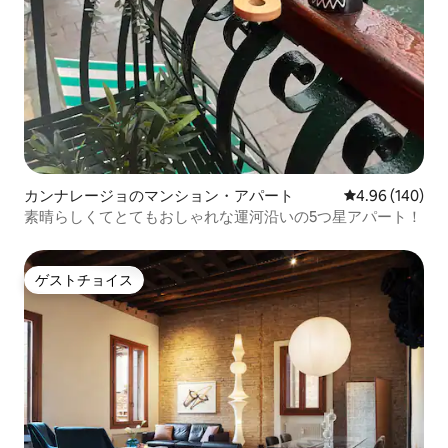
カンナレージョのマンション・アパート
レビュー140件
4.96 (140)
素晴らしくてとてもおしゃれな運河沿いの5つ星アパート！
ゲストチョイス
ゲストチョイス