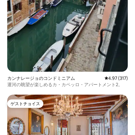
カンナレージョのコンドミニアム
レビュー317件
4.97 (317)
運河の眺望が楽しめるカ・カペッロ・アパートメント2。
ゲストチョイス
ゲストチョイス