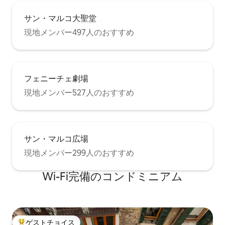
照明器具とムラノガラスのアップリケに
よって暖かく拡散されています。カーテ
サン・マルコ大聖堂
ンは貴重な生地で作られており、典型的
現地メンバー497人のおすすめ
なヴェネツィアンスタイルと色合いが特
徴です。 多くのオブジェやエレガントな
家具が家を快適に完成させています。エ
アコン、強力な20メガWi-Fi接続、長椅子
付きの広いソファの前には32インチテレ
フェニーチェ劇場
ビがあり、ネオバロック様式の鏡フレー
ムの後ろに隠れています。 ヴェネツィア
現地メンバー527人のおすすめ
でのご滞在が快適であるだけでなく、居
心地が良く、特別なものになるように、
すべてが考え抜かれています。 素敵な屋
上テラスからは、屋根の上の息をのむよ
サン・マルコ広場
うな景色と、わずか数歩先にあるカナ
ル・グランデを垣間見ることができま
現地メンバー299人のおすすめ
す。 この空間は、星空の下でのんびりと
過ごす時間やロマンチックなディナー、
Wi-Fi完備のコンドミニアム
夏のそよ風の中での朝食に最適です。 ア
パートは市内で最も中心的で活気のある
地区の1つであるサンマルコにあります。
近くにはバー、カフェ、レストランが豊
富にあり、職人の店から高級ブティック
ゲストチョイス