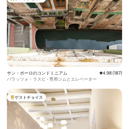
まで、ショッピングの範囲が広いです。
大好評のゲストチョイスです。
カ・マンゾーニは、ACTV公共交通機関
（1号線）、Ailagunaオレンジ線（空港シ
ャトル）、プライベートウォータータク
シーでご利用いただけます。 最寄りの水
上バス停はサンタ・マリア・デル・ジリ
オで、アパートから徒歩3分です。 ご予約
後、ヴェネツィア到着予定場所と時間を
お聞きするため、メールでご連絡いたし
ますのでご了承ください。 その後、チェ
ックイン手続きのためのご予約を手配い
たします。 ご到着時に現金でお支払いい
ただく市税は料金に含まれておりません
のでご注意ください。 料金は人数、宿泊
サン・ポーロのコンドミニアム
レビュー187件
4.98 (187)
日数、シーズン（ローシーズンまたはハ
パラッツォ・ラスピ - 専用ジムとエレベーター
イシーズン）によって異なります。 さら
に、午後9時以降のレイトチェックインの
場合は、追加料金が適用されます（現金
ゲストチョイス
のみ）。
大好評のゲストチョイスです。