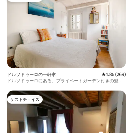
ゲストチョイス
ドルソドゥーロの一軒家
レビュー269件
4.85 (269)
ドルソドゥーロにある、プライベートガーデン付きの魅力
的な宿泊先
ゲストチョイス
ゲストチョイス