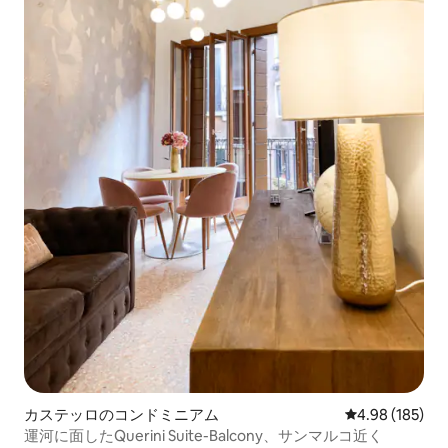
カステッロのコンドミニアム
レビュー185件
4.98 (185)
運河に面したQuerini Suite-Balcony、サンマルコ近く