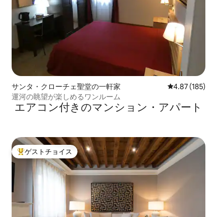
サンタ・クローチェ聖堂の一軒家
レビュー185件
4.87 (185)
運河の眺望が楽しめるワンルーム
エアコン付きのマンション・アパート
ゲストチョイス
大好評のゲストチョイスです。