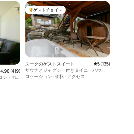
ゲストチョイス
大好評のゲストチョイスです。
スークのゲストスイート
レビュー135件、5
5 (135)
サウナとジャグジー付きタイニーハウ
レビュー419件、5つ星中4.98つ星の平均評価
4.98 (419)
ス・ログハウス
ロケーション
·
価格
·
アクセス
ロントの