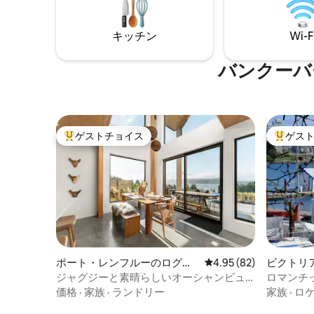
ヴィンテ
のシダーホットタブ、新しく追加された
サウンド
瞑想デッキには、清潔なタオルとリネン
可。猫は
が用意されています！
キッチン
Wi-F
バンクーバ
ゲストチョイス
ゲス
大好評のゲストチョイスです。
大好評の
ポート・レンフルーのログハ
レビュー82件、5つ星中
4.95 (82)
ビクトリ
ウス
ジャグジーと素晴らしいオーシャンビュ
ロマンチ
ー|シンプルピーク *新規
価格
·
家族
·
ランドリー
家族
·
ロ