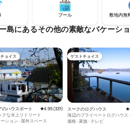
ージの真空管ラジオ、ボーズBT
の景色。 大人4名様が快適に宿
、そしてすべての快適さ。 犬は
す。もちろん、2名様にとって
不可。
i
プール
敷地内無料駐
マンチックな隠れ家です。
ー島にあるその他の素敵なバケーシ
トチョイス
ゲストチョイス
ゲストチョイスです。
ゲストチョイス
4.95つ星の平均評価
アのハウスボート
レビュー331件、5つ星中4.95つ星の平均評価
4.95 (331)
スークのログハウス
レ
ックな水上リトリート
海辺のプライベートログハウス -
オンリトリート
ケーション
·
屋外スペース
価格
·
家族
·
テレビ