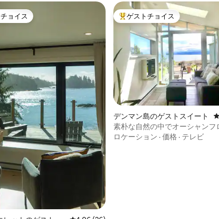
トチョイス
ゲストチョイス
ゲストチョイスです。
大好評のゲストチョイスです。
4.98つ星の平均評価
デンマン島のゲストスイート
素朴な自然の中でオーシャンフ
豪華なサウナ体験
ロケーション
·
価格
·
テレビ