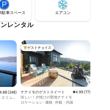
快適な眠りをお楽しみください！
泊できま
Endy（カナダNo.1のマットレス）を装備:)
も完璧なロ
⁠車ス⁠ペ⁠ー⁠ス
エアコン
ョンレンタル
ゲストチョイス
大好評のゲストチョイスです。
ナナイモのゲストスイート
レビュー77件、5つ星
4.99 (77)
ビュー248件、5つ星中4.88つ星の平均評価
4.88 (248)
珍しい！夕焼けの聖地ナナイモ
 エリュシ
ロケーション
·
価格
·
外観・内装