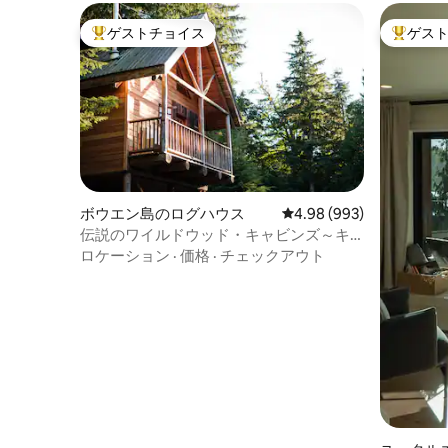
ゲストチョイス
ゲス
大好評のゲストチョイスです。
大好評の
ボウエン島のログハウス
レビュー993件、5つ星中
4.98 (993)
伝説のワイルドウッド・キャビンズ～キ
ャビン1
ロケーション
·
価格
·
チェックアウト