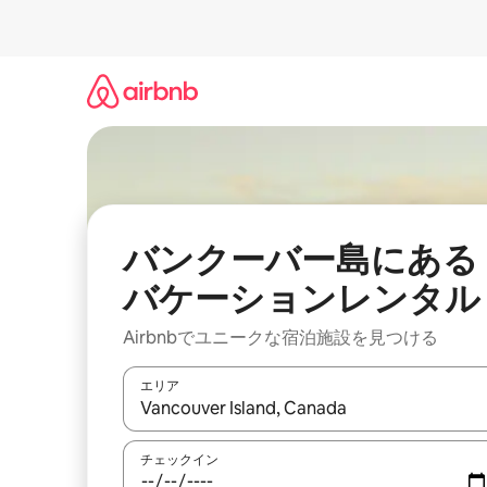
コ
ン
テ
ン
ツ
に
ス
キ
ッ
プ
バンクーバー島にある
バケーションレンタル
Airbnbでユニークな宿泊施設を見つける
エリア
検索結果が表示されたら、上下の矢印キーを使っ
チェックイン