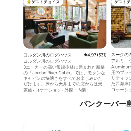
ゲストチョイス
ゲストチ
大好評のゲストチョイスです。
ゲストチ
スークの
ヨルダン川のログハウス
レビュー531件、5つ星
4.97 (531)
RV
アルミニ
ヨルダン川のログハウス
Alumin
3エーカーの高い常緑樹林に囲まれた新築
用のプライ
の「Jordan River Cabin」では、モダンな
リティッ
キャビンの快適さをすべてお楽しみいた
た西海岸
だけます。床から天井までの窓からは景
は、私た
色が見えます。 囲まれたデッキでバーベ
ロケーシ
家族
·
ロケーション
·
外観・内装
足がかり
キューを楽しめます。 薪ストーブには、
ンランド
着火用の小枝と薪が付属しています。 オ
バンクーバー
ット、豪
ープンコンセプトのキッチンには、必要
浴槽と赤
なものがすべて揃っています。 キングサ
ウス、エ
イズベッドルーム2室とレインシャワーバ
チーマー
スルーム2室、2階には大きなバスタブ、
ださい。テ
屋外の温水レインシャワー、薪ストーブ