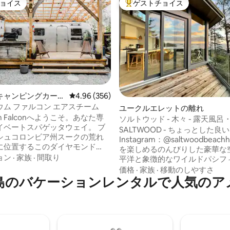
ョイス
ゲストチョイス
ョイス
大好評のゲストチョイスです。
キャンピングカー・
レビュー356件、5つ星中4.96つ星の平均評価
4.96 (356)
中4.97つ星の平均評価
ウム ファルコン エアスチーム
ユークルエレットの離れ
um Falconへようこそ。あなた専
ソルトウッド - 木々 - 露天風
ベートスパゲッタウェイ。 ブ
ー付き
SALTWOOD - ちょっとした良
シュコロンビア州スークの荒れ
Instagram：@saltwoodbeachhou
に位置するこのダイヤモンド
を楽しめるのんびりした豪華な空
ちを取り巻く自然の不思議への
ョン
·
家族
·
間取り
平洋と象徴的なワイルドパシフ
となります。プライベートフィ
レイルのすぐそばにあります。 
価格
·
家族
·
移動のしやすさ
式サウナ、屋外のファイヤーピ
島のバケーションレンタルで人気のア
ばで嵐を眺めたり、専用のジャ
華なキングサイズベッド、爪足
ら夕日を眺めたりできます。 アメニテ
外線ヒーター付きの野外バスハ
ィ・設備がすべてそろった2ベ
アコン/ヒートポンプ、ミルクス
ム。 グルメキッチン、床から天
付きネスプレッソをお楽しみく
大きな窓、ガス暖炉、フレーム
レビ、インターネット/Wi-Fi、
ジャグジー付きの専用デッキ、