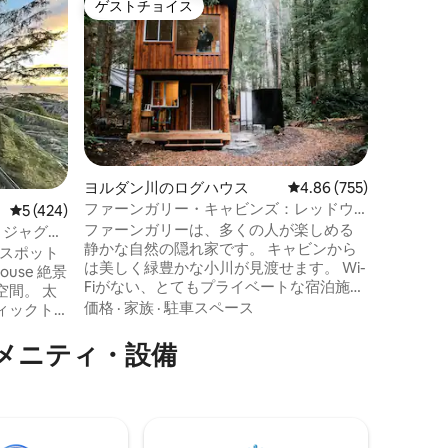
ゲストチョイス
ゲス
ゲストチョイス
大好評
サーフィン
- 屋外バ
海に面し
フィンか
イナビーチ
の焚き火
コ狩り、
ロケーシ
中級者向
チに降り
る560
ヨルダン川のログハウス
レビュー755件、5つ星
4.86 (755)
アン・デ
ファーンガリー・キャビンズ：レッドウ
レビュー424件、5つ星中5つ星の平均評価
5 (424)
ビューを
ッド・キャビン
ファーンガリーは、多くの人が楽しめる
適なキン
呂・ジャグジ
静かな自然の隠れ家です。 キャビンから
薪の火で
いスポット
は美しく緑豊かな小川が見渡せます。 Wi-
風呂に入
se 絶景
Fiがない、とてもプライベートな宿泊施設
色をお楽
間。 太
です。 ゲストには、電源を切り、ブリテ
価格
·
家族
·
駐車スペース
ィックト
ィッシュコロンビア州の美しい西海岸の
暖炉のそ
静けさをお楽しみいただくことをおすす
メニティ・設備
グジーか
めしています。 キャビンから数分で、多
くのビーチやハイキングができます。 専
ッドルー
用の屋外シャワーとファイヤーピット。
井までの
ここではベーシックで素朴な宿泊体験が
テレビ、
できます！ 新しいベッドと寝具で最高に
そしてそ