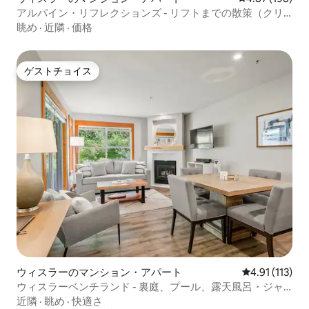
アルパイン・リフレクションズ - リフトまでの散策（クリ
ークサイド）
眺め
·
近隣
·
価格
ゲストチョイス
ゲストチョイス
ウィスラーのマンション・アパート
レビュー113
4.91 (113)
ウィスラーベンチランド - 裏庭、プール、露天風呂・ジャ
グジー
近隣
·
眺め
·
快適さ