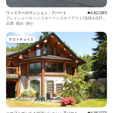
ウィスラーのマンション・アパート
レビュー281件
4.82 (281)
グレイシャーロッジ スキーインスキーアウト/清掃＆GST込
み
近隣
·
眺め
·
静か
ゲストチョイス
ゲストチョイス
ハーフムーンベイのマンション・アパート
レビュー172件
4.95 (172)