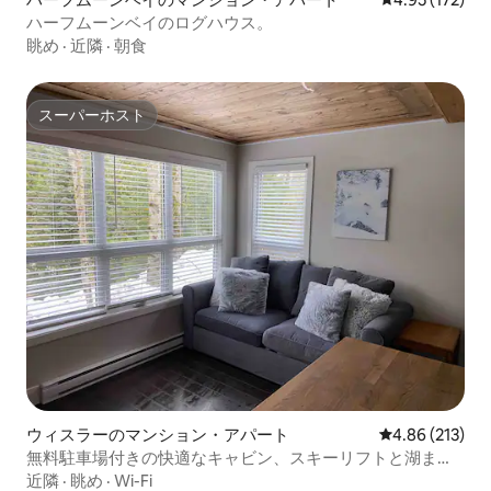
ハーフムーンベイのログハウス。
眺め
·
近隣
·
朝食
スーパーホスト
スーパーホスト
ウィスラーのマンション・アパート
レビュー213件
4.86 (213)
無料駐車場付きの快適なキャビン、スキーリフトと湖まで
徒歩圏内
近隣
·
眺め
·
Wi-Fi