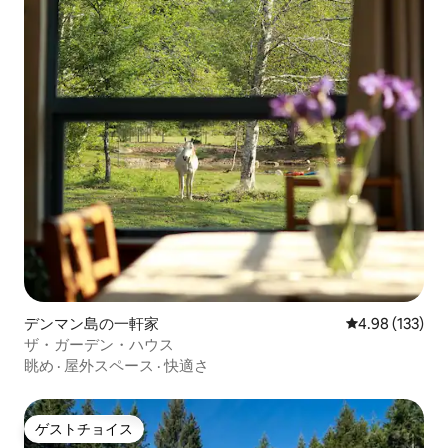
デンマン島の一軒家
レビュー133件
4.98 (133)
ザ・ガーデン・ハウス
眺め
·
屋外スペース
·
快適さ
ゲストチョイス
ゲストチョイス