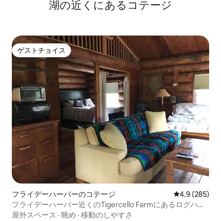
湖の近くにあるコテージ
ゲストチョイス
ゲストチョイス
フライデーハーバーのコテージ
レビュー285
4.9 (285)
フライデーハーバー近くのTigercello Farmにあるログハウ
ス
屋外スペース
·
眺め
·
移動のしやすさ