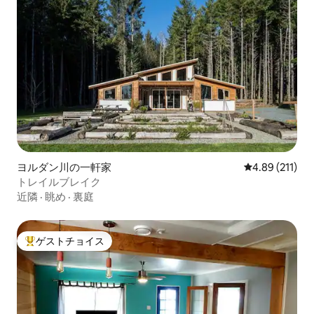
ヨルダン川の一軒家
レビュー211件
4.89 (211)
トレイルブレイク
近隣
·
眺め
·
裏庭
ゲストチョイス
大好評のゲストチョイスです。