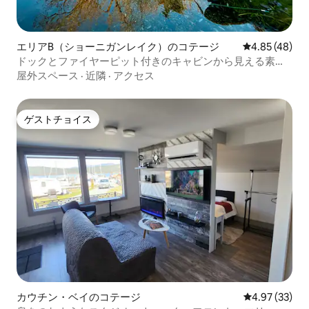
エリアB（ショーニガンレイク）のコテージ
レビュー48件
4.85 (48)
ドックとファイヤーピット付きのキャビンから見える素晴
らしい湖
屋外スペース
·
近隣
·
アクセス
ゲストチョイス
ゲストチョイス
カウチン・ベイのコテージ
レビュー33件
4.97 (33)