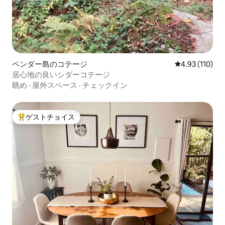
ペンダー島のコテージ
レビュー110件
4.93 (110)
居心地の良いシダーコテージ
眺め
·
屋外スペース
·
チェックイン
ゲストチョイス
大好評のゲストチョイスです。