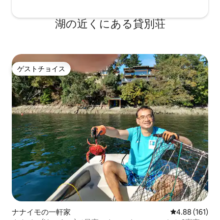
湖の近くにある貸別荘
ゲストチョイス
ゲストチョイス
ナナイモの一軒家
レビュー161件
4.88 (161)