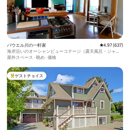
パウエル川の一軒家
レビュー637件
4.97 (637)
海岸沿いのオーシャンビューコテージ（露天風呂・ジャグ
ジー付き）
屋外スペース
·
眺め
·
価格
ゲストチョイス
大好評のゲストチョイスです。