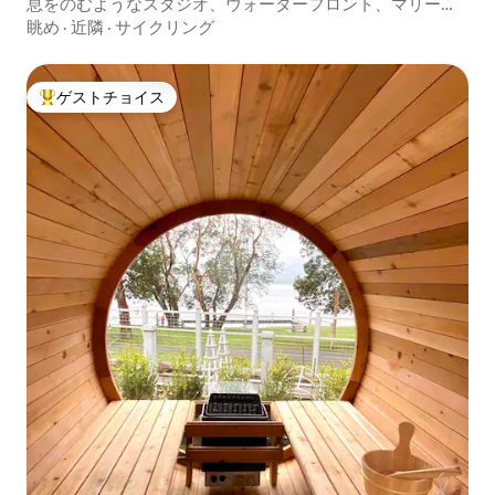
息をのむようなスタジオ、ウォーターフロント、マリー
ナ、パラダイス！
眺め
·
近隣
·
サイクリング
ゲストチョイス
大好評のゲストチョイスです。