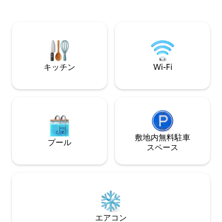
ピンググーストレ
ときは、とても魅惑的です。 川で釣りを
ールなどのハイキ
したり、ウィスラーでスキーを楽しんだ
コースに近いです。 さらに、近くで
りできます。シェフ仕様のキッチンに
やホエールウォッ
は、新鮮なスパイス、自家栽培のニンニ
あります。または
ク、鋭利なHencklesの包丁、ガスコン
こともできます。 注：Airbnbの隣の区画
ロ、ブレンダー、地元の陶器製マグカッ
に家が建てられてい
プが備わっています！極上の快適なベッ
キッチン
Wi-Fi
礎が完成しました
ド、スレッドカウント600以上のコット
ンリネン。ご要望に応じて無料の「チキ
ンエクスペリエンス」をご用意しており
ます。
敷地内無料駐⁠車
プール
ス⁠ペ⁠ー⁠ス
エアコン