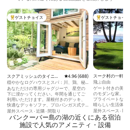
ゲストチョイス
ゲストチョイス
大好評のゲストチョイスです。
大好評のゲストチ
スーク村の一軒家
スクアミッシュのタイニー
レビュー688件、5つ星中4.96
4.96 (688)
ハウス
飛ぶ自由
穏やかなログハウスとスパ：川、鶏、秘
密のサウナ
ゲート付きの美し
あなただけの専用ジャグジーで、星空の
のモダンな家。と
下に浸かってください。年間を通じてご
プライベートな休暇です。 
利用いただけます。屋根付きのデッキ、
晴らしい生活体験
快適なデッキソファ、プロパンガス式テ
まで車で5分、ビク
ーブルファイヤー、ガラス繊維のストリ
屋外スペース
·
眺
屋外スペース
·
近隣
·
間取り
はパドルボード/カ
ングライトが備わっています。誰にも会
バンクーバー島の湖の近くにある宿泊
で数歩の距離にあ
わない、素晴らしい川沿いの小道を散策
施設で人気のアメニティ・設備
線に沿って歩くことが
しましょう。 特に雪の結晶が舞い降りる