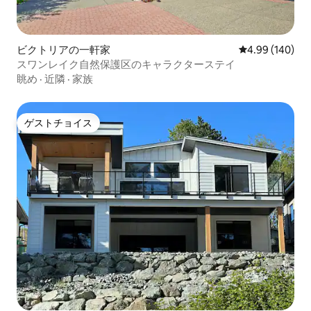
ビクトリアの一軒家
レビュー140件
4.99 (140)
スワンレイク自然保護区のキャラクターステイ
眺め
·
近隣
·
家族
ゲストチョイス
ゲストチョイス