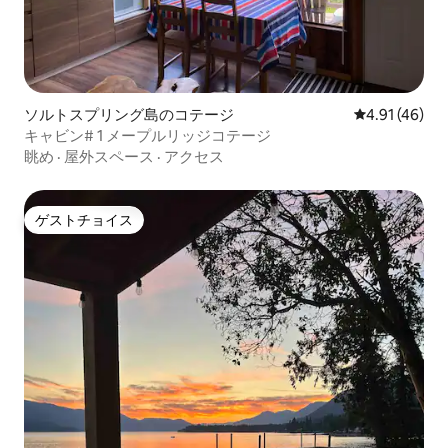
ソルトスプリング島のコテージ
レビュー46件
4.91 (46)
キャビン# 1 メープルリッジコテージ
眺め
·
屋外スペース
·
アクセス
ゲストチョイス
ゲストチョイス