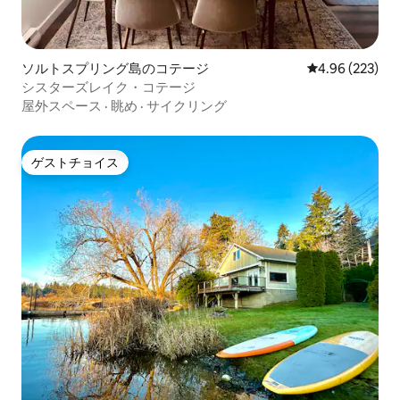
ソルトスプリング島のコテージ
レビュー223件
4.96 (223)
シスターズレイク・コテージ
屋外スペース
·
眺め
·
サイクリング
ゲストチョイス
ゲストチョイス