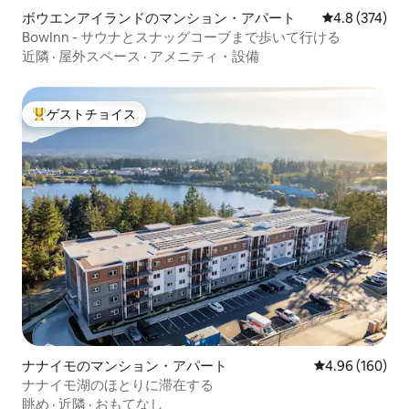
ボウエンアイランドのマンション・アパート
レビュー374
4.8 (374)
BowInn - サウナとスナッグコーブまで歩いて行ける
近隣
·
屋外スペース
·
アメニティ・設備
ゲストチョイス
大好評のゲストチョイスです。
ナナイモのマンション・アパート
レビュー160件
4.96 (160)
ナナイモ湖のほとりに滞在する
眺め
·
近隣
·
おもてなし