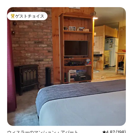
ゲストチョイス
大好評のゲストチョイスです。
ウィスラーのマンション・アパート
レビュー198件
4.87 (198)