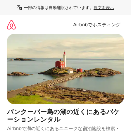
コ
一部の情報は自動翻訳されています。
原文を表示
ン
テ
ン
Airbnbでホスティング
ツ
に
ス
キ
ッ
プ
バンクーバー島の湖の近くにあるバケ
ーションレンタル
Airbnbで湖の近くにあるユニークな宿泊施設を検索・