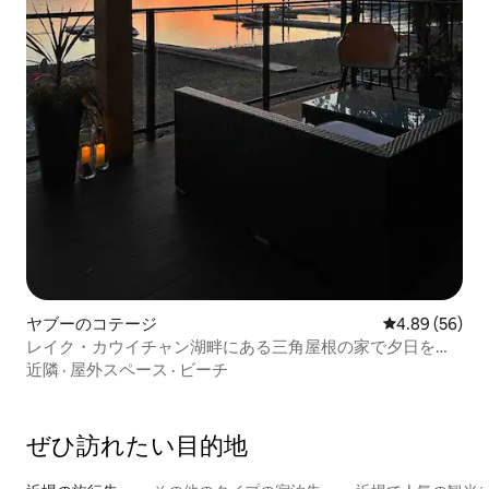
ヤブーのコテージ
レビュー56件
4.89 (56)
レイク・カウイチャン湖畔にある三角屋根の家で夕日をた
くさん楽しもう
近隣
·
屋外スペース
·
ビーチ
ぜひ訪⁠れ⁠た⁠い目⁠的⁠地