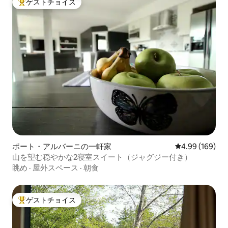
ゲストチョイス
大好評のゲストチョイスです。
ポート・アルバーニの一軒家
レビュー169件
4.99 (169)
山を望む穏やかな2寝室スイート（ジャグジー付き）
眺め
·
屋外スペース
·
朝食
ゲストチョイス
大好評のゲストチョイスです。