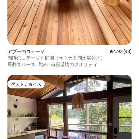
ヤブーのコテージ
レビュー43件
4.93 (43)
湖畔のコテージと庭園（サウナ＆湖水浴付き）
屋外スペース
·
眺め
·
就寝環境のクオリティ
ゲストチョイス
ゲストチョイス