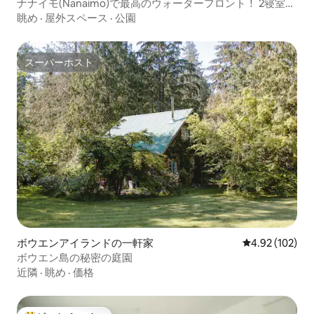
ナナイモ(Nanaimo)で最高のウォーターフロント！ 2寝室、
2バスルーム
眺め
·
屋外スペース
·
公園
スーパーホスト
スーパーホスト
ボウエンアイランドの一軒家
レビュー102件
4.92 (102)
ボウエン島の秘密の庭園
近隣
·
眺め
·
価格