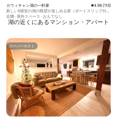
カウィチャン湖の一軒家
レビュー113件
4.96 (113)
新しい5寝室の湖の眺望が楽しめる家（ボートスリップ付
き）
近隣
·
屋外スペース
·
おもてなし
湖の近くにあるマンション・アパート
スーパーホスト
スーパーホスト