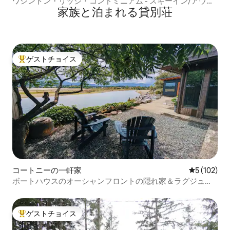
ワシントン・リッジ・コンドミニアム - スキーイン/アウ
家族と泊まれる貸別荘
ト、プール、自転車
ゲストチョイス
大好評のゲストチョイスです。
コートニーの一軒家
レビュー10
5 (102)
ボートハウスのオーシャンフロントの隠れ家＆ラグジュア
リーサウナ
ゲストチョイス
大好評のゲストチョイスです。