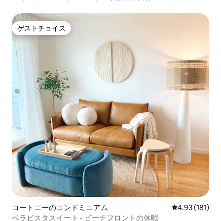
（山の眺め）
ゲストチョイス
ゲストチョイス
コートニーのコンドミニアム
レビュー181件
4.93 (181)
ベラビスタスイート - ビーチフロントの休暇