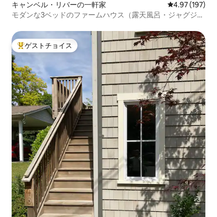
キャンベル・リバーの一軒家
レビュー197件
4.97 (197)
モダンな3ベッドのファームハウス（露天風呂・ジャグジー
付き）
ゲストチョイス
大好評のゲストチョイスです。