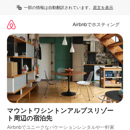
コ
一部の情報は自動翻訳されています。
原文を表示
ン
テ
ン
Airbnbでホスティング
ツ
に
ス
キ
ッ
プ
マウントワシントンアルプスリゾー
ト⁠周⁠辺⁠の宿⁠泊⁠先
Airbnbでユニークなバ⁠ケ⁠ー⁠シ⁠ョ⁠ンレ⁠ン⁠タ⁠ルや一⁠軒⁠家