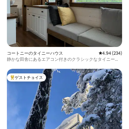
コートニーのタイニーハウス
レビュー234件
4.94 (234)
静かな田舎にあるエアコン付きのクラシックなタイニーハ
ウス
ゲストチョイス
大好評のゲストチョイスです。