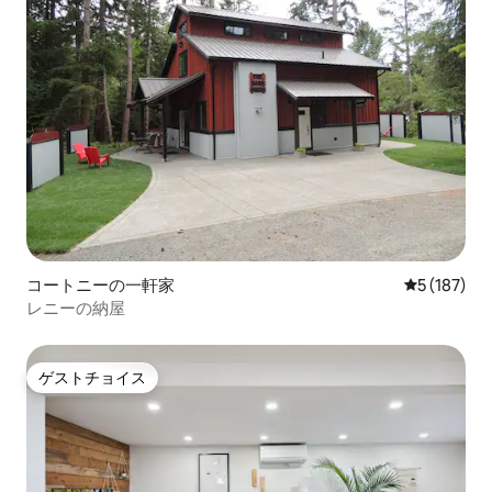
コートニーの一軒家
レビュー18
5 (187)
レニーの納屋
ゲストチョイス
ゲストチョイス