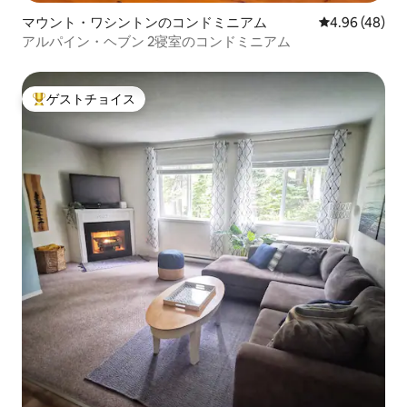
マウント・ワシントンのコンドミニアム
レビュー48件
4.96 (48)
アルパイン・ヘブン 2寝室のコンドミニアム
ゲストチョイス
大好評のゲストチョイスです。