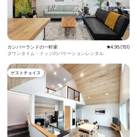
カンバーランドの一軒家
レビュー151
4.95 (151)
ダウンタイム・ドッジのバケーションレンタル
ゲストチョイス
ゲストチョイス