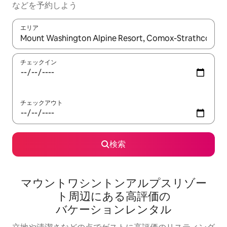
な⁠ど⁠を予⁠約⁠し⁠よ⁠う
エリア
検索結果が表示されたら、上下の矢印キーを使って移動するか、
チェックイン
チェックアウト
検索
マウントワシントンアルプスリゾー
ト⁠周⁠辺⁠に⁠あ⁠る高⁠評⁠価⁠の
バ⁠ケ⁠ー⁠シ⁠ョ⁠ン⁠レ⁠ン⁠タ⁠ル