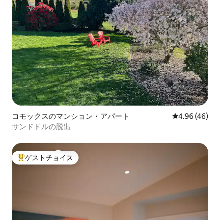
コモックスのマンション・アパート
レビュー46件
4.96 (46)
サンドドルの脱出
ゲストチョイス
大好評のゲストチョイスです。