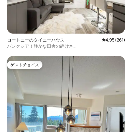
コートニーのタイニーハウス
レビュー261件
4.95 (261)
バンクシア！静かな田舎の静けさ…
ゲストチョイス
ゲストチョイス