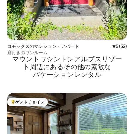
コモックスのマンション・アパート
レビュー5
5 (52)
庭付きのワンルーム
マウントワシントンアルプスリゾー
ト⁠周⁠辺⁠に⁠あ⁠るそ⁠の⁠他⁠の素⁠敵⁠な
バ⁠ケ⁠ー⁠シ⁠ョ⁠ン⁠レ⁠ン⁠タ⁠ル
ゲストチョイス
大好評のゲストチョイスです。