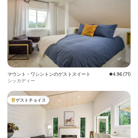
マウント・ワシントンのゲストスイート
レビュー71件
4.96 (71)
シッカディー
ゲストチョイス
大好評のゲストチョイスです。