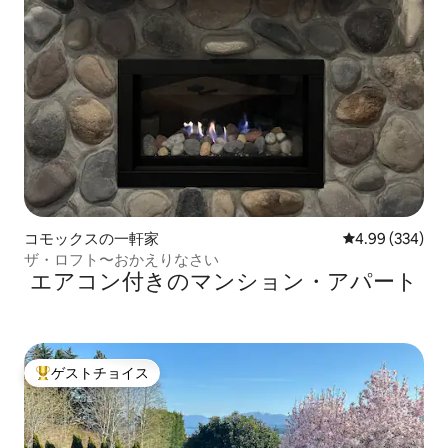
コモックスの一軒家
レビュー334件
4.99 (334)
ザ・ロフト〜おかえりなさい
エアコン付きのマンション・アパート
ゲストチョイス
大好評のゲストチョイスです。