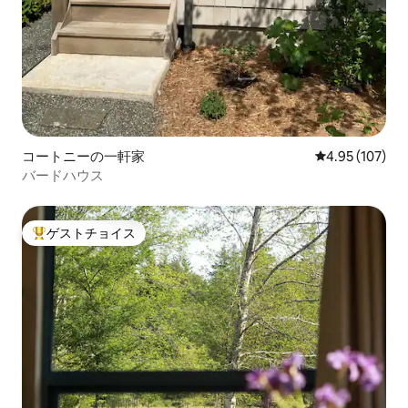
コートニーの一軒家
レビュー107件
4.95 (107)
バードハウス
ゲストチョイス
大好評のゲストチョイスです。