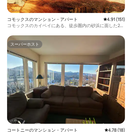
コモックスのマンション・アパート
レビュー151
4.91 (151)
コモックスのカイベイにある、徒歩圏内の砂浜に面した2寝
室の家
スーパーホスト
スーパーホスト
コートニーのマンション・アパート
レビュー18件
4.78 (18)