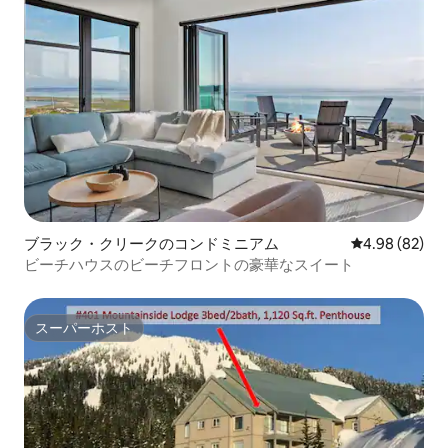
ブラック・クリークのコンドミニアム
レビュー82件
4.98 (82)
ビーチハウスのビーチフロントの豪華なスイート
スーパーホスト
スーパーホスト