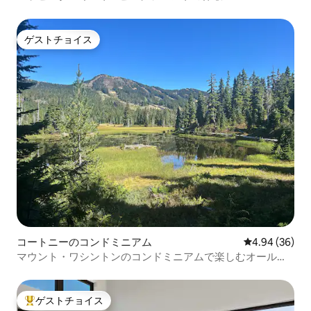
ゲストチョイス
ゲストチョイス
コートニーのコンドミニアム
レビュー36件
4.94 (36)
マウント・ワシントンのコンドミニアムで楽しむオールシ
ーズンアドベンチャー
ゲストチョイス
大好評のゲストチョイスです。