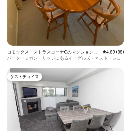
コモックス・ストラスコーナCのマンション・
レビュー38件
4.89 (38)
アパート
パーターミガン・リッジにあるイーグルズ・ネスト・シャ
レー
ゲストチョイス
ゲストチョイス