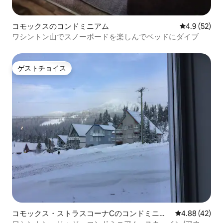
コモックスのコンドミニアム
レビュー52
4.9 (52)
ワシントン山でスノーボードを楽しんでベッドにダイブ
ゲストチョイス
ゲストチョイス
コモックス・ストラスコーナCのコンドミニア
レビュー42件
4.88 (42)
ム