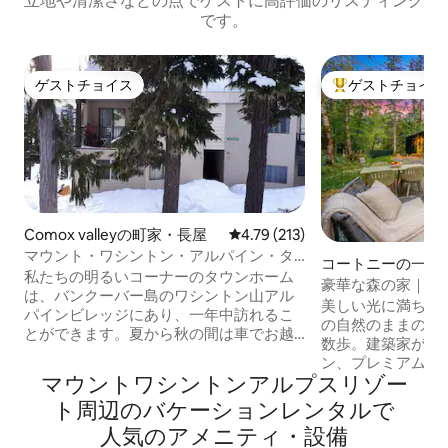
立地や清潔さなどの点でゲストに高評価のリスティング
です。
ゲストチョイス
ゲストチョイス
ゲストチョイス
大好評のゲストチ
Comox valleyの町家・長屋
レビュー213件、5つ星中4.79
4.79 (213)
マウント・ワシントン・アルパイン・タ
コートニーの一軒
ウンハウスへようこそ
私たちの明るいコーナーのタウンホーム
豪華な森の家｜開
は、バンクーバー島のワシントン山アル
トレイルまで1分
美しい光に満ちた
パインビレッジにあり、一年中訪れるこ
の自然のままの川
とができます。夏から秋の間は車でお越
数歩。建築家が設
しください。冬は車両はアクセスできま
ン、プレミアムベ
せん。駐車場に駐車し、荷物輸送を借り
マウントワシントンアルプスリゾー
の窓からは高い木々が
るか、短いハイキングをしてください。
台と屋外ダイニン
ト⁠周⁠辺⁠のバ⁠ケ⁠ー⁠シ⁠ョ⁠ン⁠レ⁠ン⁠タ⁠ル⁠で
チェアリフト、ロッジ、ストラスコナパ
の巨大なフェンス
ークのハイキングに近い木々に囲まれた
人⁠気⁠のア⁠メ⁠ニ⁠テ⁠ィ⁠・⁠設⁠備
さい。平和で静か
環境にあります。 最大5名様までのご家族