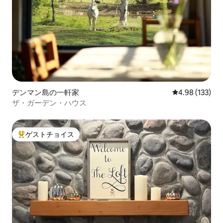
デンマン島の一軒家
レビュー133件
4.98 (133)
ザ・ガーデン・ハウス
ゲストチョイス
大好評のゲストチョイスです。