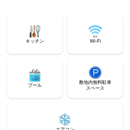
ニーとカンバーラ
やグループに最適です。清掃、掃除機が
トン山まで25分
け、リネンの洗濯、またはご自身のリネ
す。 「これは単なるAirbnbではなく、完
ンをお持ちいただくようお願いいたしま
璧にキュレーショ
す。設備の整ったキッチン、サンデッ
Ninaさん ★★
キ、バーベキュー、テレビ、サウナがあ
うな、ユニークな場所
ります。
★★★★★
キッチン
Wi-Fi
敷地内無料駐⁠車
プール
ス⁠ペ⁠ー⁠ス
エアコン