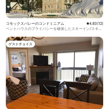
コモックスバレーのコンドミニアム
レビュー12件
4.83 (12)
ペントハウスのプライバシーを確保したスキーイン/スキー
アウトの改装済みコンドミニアム！
ゲストチョイス
ゲストチョイス