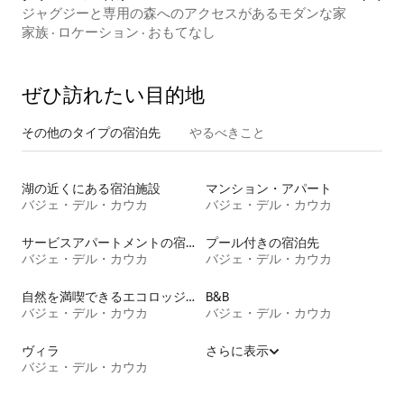
ジャグジーと専用の森へのアクセスがあるモダンな家
家族
·
ロケーション
·
おもてなし
ぜひ訪⁠れ⁠た⁠い目⁠的⁠地
その他のタ⁠イ⁠プ⁠の宿⁠泊⁠先
やるべきこと
湖の近くにある宿泊施設
マンション・アパート
バジェ・デル・カウカ
バジェ・デル・カウカ
サービスアパートメントの宿泊施設
プール付きの宿泊先
バジェ・デル・カウカ
バジェ・デル・カウカ
自然を満喫できるエコロッジの宿泊施設
B&B
バジェ・デル・カウカ
バジェ・デル・カウカ
ヴィラ
さらに表示
バジェ・デル・カウカ