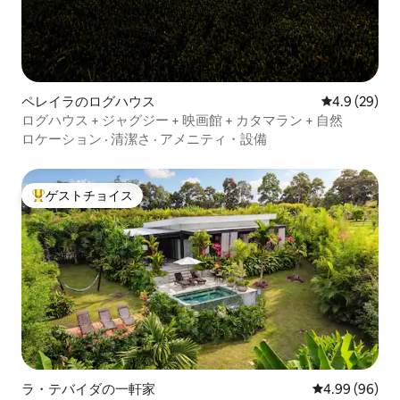
ペレイラのログハウス
レビュー29
4.9 (29)
ログハウス + ジャグジー + 映画館 + カタマラン + 自然
ロケーション
·
清潔さ
·
アメニティ・設備
ゲストチョイス
大好評のゲストチョイスです。
ラ・テバイダの一軒家
レビュー96件
4.99 (96)