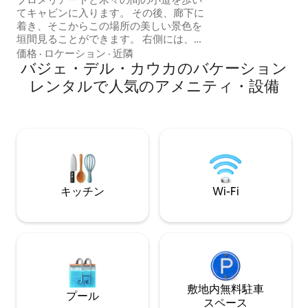
エリアと広い緑地 
てキャビンに入ります。 その後、廊下に
🌬️ 扇風機、高速W
着き、そこからこの場所の美しい景色を
🚗専用駐車場
垣間見ることができます。 右側には、ガ
スコンロ、電子レンジ、冷蔵庫、コーヒ
価格
·
ロケーション
·
近隣
ーメーカーを備えたモダンなキッチンが
バジェ・デル・カウカのバケーション
あります。 また、キッチンには調理のた
レンタルで人気のアメニティ・設備
めの基本的な要素が備わっています。 キ
ッチンには2人乗りの朝食バーもあり、同
じ農場の季節の果物と卵が入った無料の
バスケットがあります。 その後、クイー
ンサイズベッドと55インチの薄型テレビ
を備えたお部屋があります。 テレビで
は、約10の全国チャンネルを確認でき、
Netflixにアクセスできます。 また、お部
キッチン
Wi-Fi
屋にはクローゼットと服を整理するため
のフックがあります。 お部屋の隣には、
ダブルシンクを備えたモダンなバスルー
ムがあり、シャンプー、コンディショナ
ー、液体ボディソープが備わっていま
す。 シャワーにはお湯があります。 部屋
の外にはリビングルームがあります。 こ
こでは、ソファから山と夕日を快適に眺
敷地内無料駐⁠車
プール
めることができます。 このお部屋は、織
ス⁠ペ⁠ー⁠ス