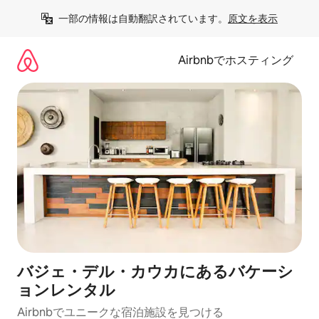
コ
一部の情報は自動翻訳されています。
原文を表示
ン
テ
ン
Airbnbでホスティング
ツ
に
ス
キ
ッ
プ
バジェ・デル・カウカにあるバケーシ
ョンレンタル
Airbnbでユニークな宿泊施設を見つける