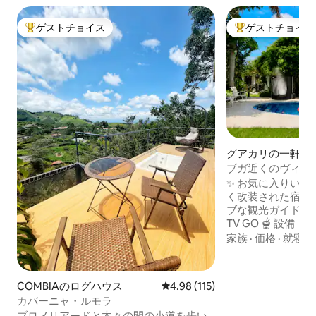
ゲストチョイス
ゲストチョイス
大好評のゲストチョイスです。
大好評のゲストチ
グアカリの一軒家
ブガ近くのヴィラ |
ジャグジー
✨ お気に入りいただける
く改装された宿泊施
ブな観光ガイド 💧 ジ
TV GO 🫕 設
🧖🏾 個室トルコ式バ
家族
·
価格
·
就寝環
365日対応のコン
立したエリアで） 
イミングプール •💆
COMBIAのログハウス
レビュー115件、5つ星中4.98
4.98 (115)
（追加料金） 🏓
カバーニャ・ルモラ
ードゲーム、焚き火
ブロメリアードと木々の間の小道を歩い