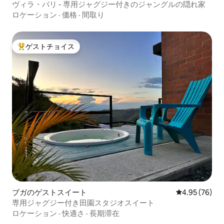
ヴィラ・バリ - 専用ジャグジー付きのジャングルの隠れ家
ロケーション
·
価格
·
間取り
ゲストチョイス
大好評のゲストチョイスです。
ブガのゲストスイート
レビュー76件
4.95 (76)
専用ジャグジー付き田園スタジオスイート
ロケーション
·
快適さ
·
長期滞在