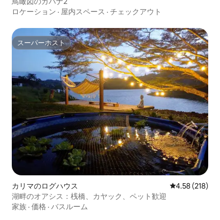
鳥瞰図のカバナ2
ロケーション
·
屋内スペース
·
チェックアウト
スーパーホスト
スーパーホスト
カリマのログハウス
レビュー218件
4.58 (218)
湖畔のオアシス：桟橋、カヤック、ペット歓迎
家族
·
価格
·
バスルーム