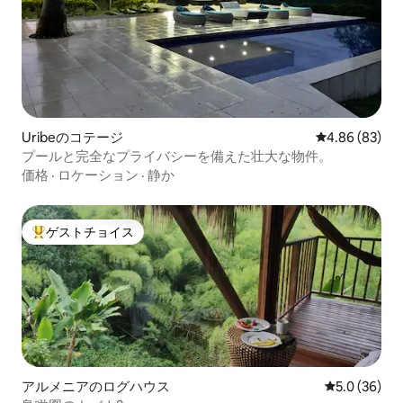
Uribeのコテージ
レビュー83件
4.86 (83)
プールと完全なプライバシーを備えた壮大な物件。
価格
·
ロケーション
·
静か
ゲストチョイス
大好評のゲストチョイスです。
アルメニアのログハウス
レビュー36
5.0 (36)