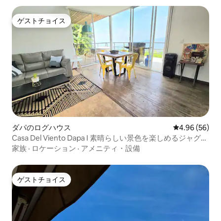
ゲストチョイス
ゲストチョイス
ダパのログハウス
レビュー56件
4.96 (56)
Casa Del Viento Dapa I 素晴らしい景色を楽しめるジャグジ
ー
家族
·
ロケーション
·
アメニティ・設備
ゲストチョイス
ゲストチョイス