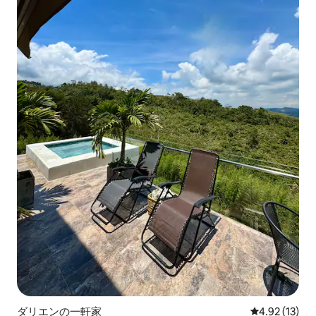
ダリエンの一軒家
レビュー13件
4.92 (13)