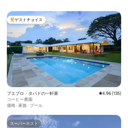
ゲストチョイス
大好評のゲストチョイスです。
プエブロ・タパドの一軒家
レビュー135件
4.96 (135)
コーヒー農園
価格
·
家族
·
プール
スーパーホスト
スーパーホスト