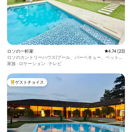
ロソの一軒家
レビュー23件
4.74 (23)
ロソのカントリーハウス|プール、バーベキュー、ペット
OK
家族
·
ロケーション
·
テレビ
ゲストチョイス
大好評のゲストチョイスです。