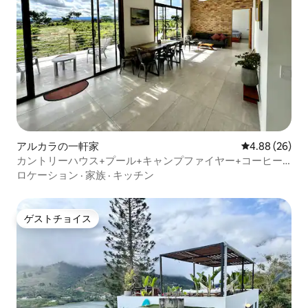
アルカラの一軒家
レビュー26件
4.88 (26)
カントリーハウス+プール+キャンプファイヤー+コーヒー
農園
ロケーション
·
家族
·
キッチン
ゲストチョイス
ゲストチョイス