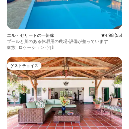
エル・セリートの一軒家
レビュー55件
4.98 (55)
プールと川のある休暇用の農場-設備が整っています
家族
·
ロケーション
·
河川
ゲストチョイス
ゲストチョイス