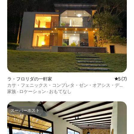
ラ・フロリダの一軒家
レビュー
5 (7)
カサ・フェニックス・コンプレタ・ゼン・オアシス・デ
ル・ボスケ
家族
·
ロケーション
·
おもてなし
スーパーホスト
スーパーホスト