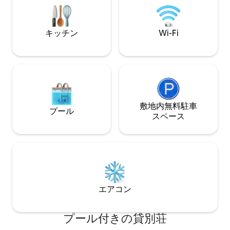
に来てください。
🚗専用駐車場
し、インスピレー
ださい。
キッチン
Wi-Fi
敷地内無料駐⁠車
プール
ス⁠ペ⁠ー⁠ス
エアコン
プール付きの貸別荘