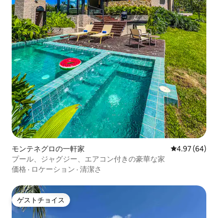
モンテネグロの一軒家
レビュー64件
4.97 (64)
プール、ジャグジー、エアコン付きの豪華な家
価格
·
ロケーション
·
清潔さ
ゲストチョイス
ゲストチョイス