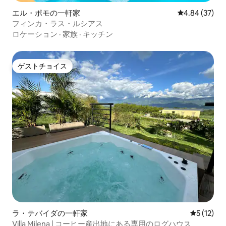
エル・ポモの一軒家
レビュー37件
4.84 (37)
フィンカ・ラス・ルシアス
ロケーション
·
家族
·
キッチン
ゲストチョイス
ゲストチョイス
ラ・テバイダの一軒家
レビュー1
5 (12)
Villa Milena | コーヒー産出地にある専用のログハウス