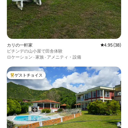
カリの一軒家
レビュー38件
4.95 (38)
ピチンデの山小屋で田舎体験
ロケーション
·
家族
·
アメニティ・設備
ゲストチョイス
大好評のゲストチョイスです。