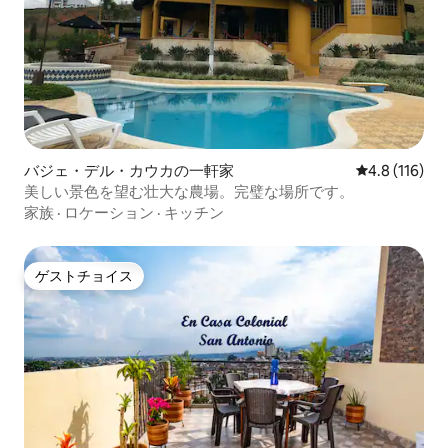
バジェ・デル・カウカの一軒家
レビュー116
4.8 (116)
美しい景色を望む壮大な農場。完璧な場所です。
家族
·
ロケーション
·
キッチン
ゲストチョイス
ゲストチョイス