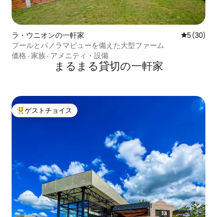
ラ・ウニオンの一軒家
レビュー3
5 (30)
プールとパノラマビューを備えた大型ファーム
価格
·
家族
·
アメニティ・設備
まるまる貸切の一軒家
ゲストチョイス
大好評のゲストチョイスです。