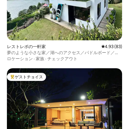
レストレポの一軒家
レビュー83件
4.93 (83)
夢のような小さな家／湖へのアクセス／パドルボード／バ
ーベキュー
ロケーション
·
家族
·
チェックアウト
ゲストチョイス
大好評のゲストチョイスです。