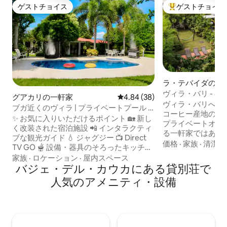
ゲストチョイス
ゲストチョイス
ゲストチョイス
大好評のゲストチ
ラ・テバイダの一
ヴィラ・バリ - 
グアカリの一軒家
レビュー38件、5つ星中4.84
4.84 (38)
ャングルの隠れ家
ヴィラ・バリへよ
ブガ近くのヴィラ | プライベートプール +
コーヒー産地の中
ジャグジー
✨ お気に入りいただけるポイント 🏡 新し
プライベートオア
く改装された宿泊施設 📲 インタラクティ
る一軒家ではあり
ブな観光ガイド 💧 ジャグジー 📺 Direct
ィラ・バリには、
価格
·
家族
·
清潔さ
TV GO 🫕 設備・器具のそろったキッチン
ムのあるベッドル
🧖🏾 個室トルコ式バスルーム 👩‍💼 24時間
家族
·
ロケーション
·
屋内スペース
までご宿泊いただ
365日対応のコンシェルジュサービス（独
バジェ・デル・カウカにある貸別荘で
グルーム、設備の
立したエリアで） 💦 屋外シャワー付きス
人気のアメニティ・設備
てプライベートジ
イミングプール •💆🏽‍♀️ マッサージサービス
の葉の下にある当
（追加料金） 🏓卓球台、サッカー場、ボ
屋外の竹製レイン
ードゲーム、焚き火など 🍖 バーベキュー
ゆくまでリラック
エリアと広い緑地 ☕ 無料のコーヒーなど
ガーデンをお楽し
🌬️ 扇風機、高速Wi-Fi、スマートテレビ