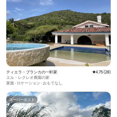
ティエラ・ブランカの一軒家
レビュー28件
4.75 (28)
エル・レクレオ農園の家
家族
·
ロケーション
·
おもてなし
スーパーホスト
スーパーホスト