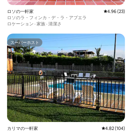
ロソの一軒家
レビュー23件
4.96 (23)
ロソのラ・フィンカ・デ・ラ・アブエラ
ロケーション
·
家族
·
清潔さ
スーパーホスト
スーパーホスト
カリマの一軒家
レビュー104件
4.82 (104)