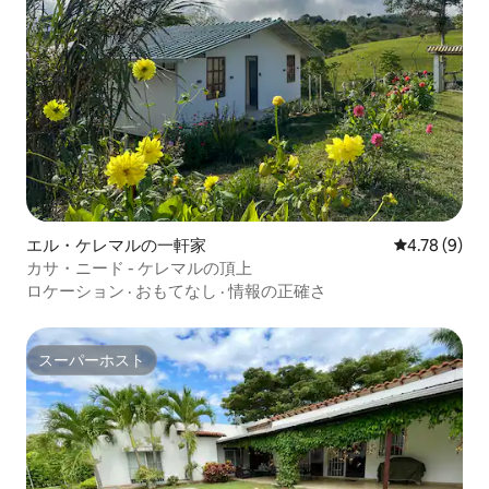
エル・ケレマルの一軒家
レビュー9件
4.78 (9)
カサ・ニード - ケレマルの頂上
ロケーション
·
おもてなし
·
情報の正確さ
スーパーホスト
スーパーホスト