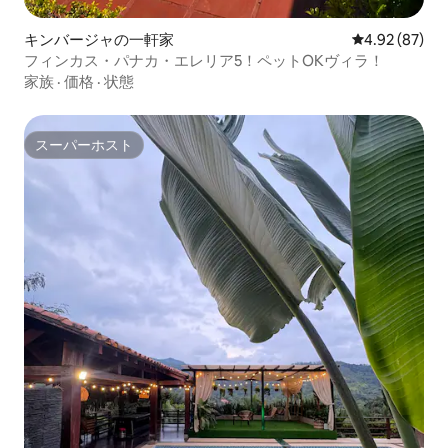
キンバージャの一軒家
レビュー87件
4.92 (87)
フィンカス・パナカ・エレリア5！ペットOKヴィラ！
家族
·
価格
·
状態
スーパーホスト
スーパーホスト