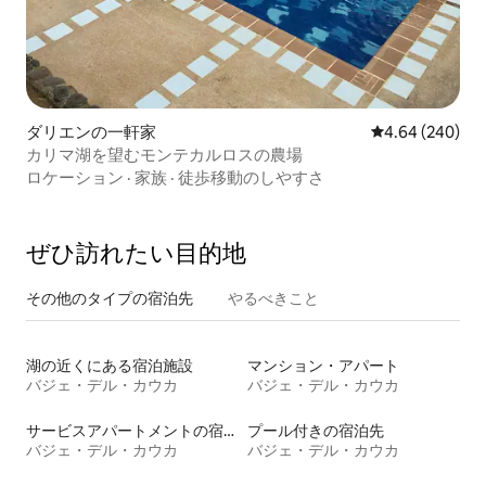
ダリエンの一軒家
レビュー240件
4.64 (240)
カリマ湖を望むモンテカルロスの農場
ロケーション
·
家族
·
徒歩移動のしやすさ
ぜひ訪⁠れ⁠た⁠い目⁠的⁠地
その他のタ⁠イ⁠プ⁠の宿⁠泊⁠先
やるべきこと
湖の近くにある宿泊施設
マンション・アパート
バジェ・デル・カウカ
バジェ・デル・カウカ
サービスアパートメントの宿泊施設
プール付きの宿泊先
バジェ・デル・カウカ
バジェ・デル・カウカ