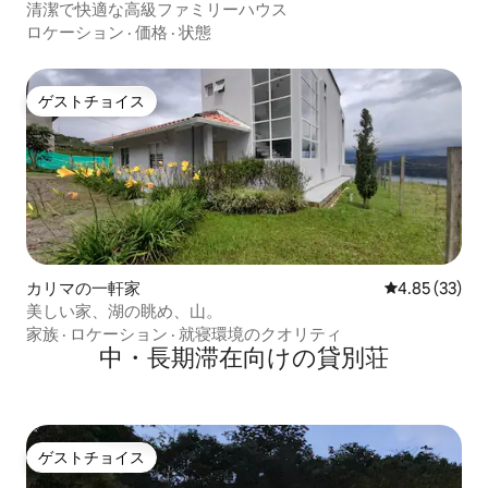
清潔で快適な高級ファミリーハウス
ロケーション
·
価格
·
状態
ゲストチョイス
ゲストチョイス
カリマの一軒家
レビュー33件
4.85 (33)
美しい家、湖の眺め、山。
家族
·
ロケーション
·
就寝環境のクオリティ
中・長期滞在向けの貸別荘
ゲストチョイス
ゲストチョイス