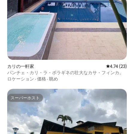
カリの一軒家
レビュー23件
4.74 (23)
パンチェ・カリ・ラ・ボラギネの壮大なカサ・フィンカ。
ロケーション
·
価格
·
眺め
スーパーホスト
スーパーホスト