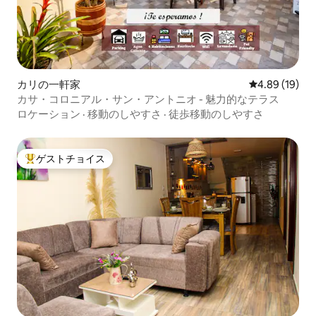
カリの一軒家
レビュー19件
4.89 (19)
カサ・コロニアル・サン・アントニオ - 魅力的なテラス
ロケーション
·
移動のしやすさ
·
徒歩移動のしやすさ
ゲストチョイス
大好評のゲストチョイスです。