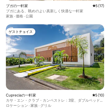
ブガの一軒家
レビュー1
5 (17)
ブガにある、眺めのよい真新しく快適な一軒家
家族
·
価格
·
公園
ゲストチョイス
ゲストチョイス
Cupreciaの一軒家
レビュー1
5 (10)
カサ・エン・クラブ・カンペストレ：3室、ダブルベッド2
室、キングベッド1室、シャワールーム
ロケーション
·
家族
·
グリル