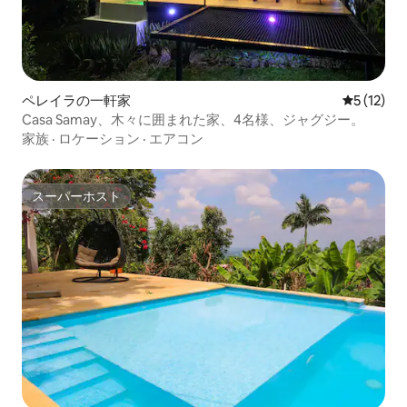
ペレイラの一軒家
レビュー1
5 (12)
Casa Samay、木々に囲まれた家、4名様、ジャグジー。
家族
·
ロケーション
·
エアコン
スーパーホスト
スーパーホスト