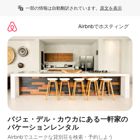
コ
一部の情報は自動翻訳されています。
原文を表示
ン
テ
ン
Airbnbでホスティング
ツ
に
ス
キ
ッ
プ
バジェ・デル・カウカにある一軒家の
バケーションレンタル
Airbnbでユニークな貸別荘を検索・予約しよう