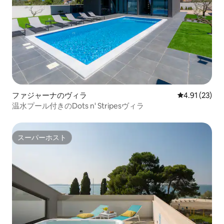
ファジャーナのヴィラ
レビュー23件
4.91 (23)
温水プール付きのDots n' Stripesヴィラ
スーパーホスト
スーパーホスト