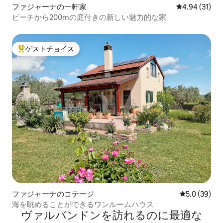
ファジャーナの一軒家
レビュー31件
4.94 (31)
ビーチから200mの庭付きの新しい魅力的な家
ゲストチョイス
大好評のゲストチョイスです。
ファジャーナのコテージ
レビュー39
5.0 (39)
海を眺めることができるワンルームハウス
ヴァルバンドンを訪⁠れ⁠るの⁠に最⁠適⁠な