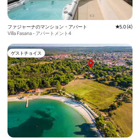
ファジャーナのマンション・アパート
レビュー4
5.0 (4)
Villa Fasana - アパートメント4
ゲストチョイス
ゲストチョイス