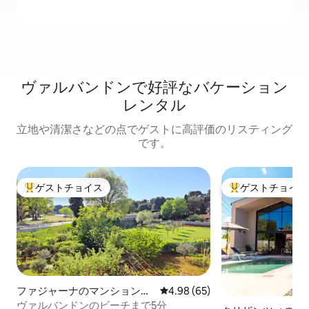
ヴァルバンドンで好評なバケーション
レンタル
立地や清潔さなどの点でゲストに高評価のリスティング
です。
ゲストチョイス
ゲストチョイス
大好評のゲストチョイスです。
大好評のゲストチ
ファジャーナのマンション・
レビュー65件、5つ星中4.98
4.98 (65)
アパート
ヴァルバンドンのビーチまで5分