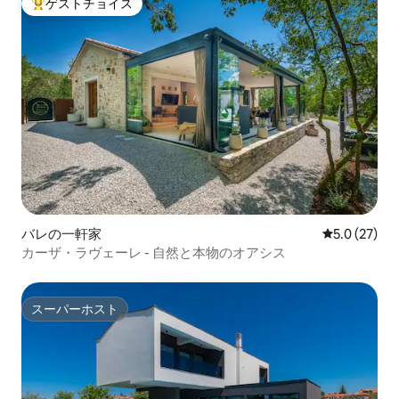
ゲストチョイス
大好評のゲストチョイスです。
バレの一軒家
レビュー27
5.0 (27)
カーザ・ラヴェーレ - 自然と本物のオアシス
スーパーホスト
スーパーホスト