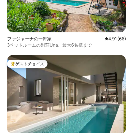
ファジャーナの一軒家
レビュー66件
4.91 (66)
3ベッドルームの別荘Una、最大6名様まで
ゲストチョイス
大好評のゲストチョイスです。