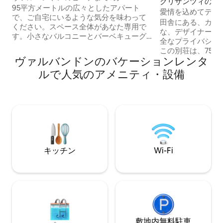
クリザンツィの一
95平方メートルの広々としたアパート
愛情を込めてデザ
で、ご自宅にいるような気分を味わって
ザ
田舎にある、カッ
ください。スペース全体があなた専用で
な、デザイナーズ
す。小さなバルコニーとバーベキューグ
全なプライバシー
リル付きのガーデンテラスがあります。
この別荘は、750
中庭に2台の車を駐車でき、ビーチや近く
ヴァルバンドンのバケーションレンタ
ある109平方メー
のバーまで徒歩10分で楽しめます。小さ
には、バスルーム
ルで人気のアメニティ・設備
な町ファジャナまで車で5分。そこにはレ
リビングルーム、
ストラン、薬局、市場、そしてさまざま
ン、ガスグリルと
な種類の夏の楽しみがあります。プーラ
を備えた美しい屋
まで車で20分。アパートは交通量の多い
す。この宿泊施設
道路の近くにあります。 私たちは下のア
kmの距離にあり
パートに住んでおり、何か必要なことが
中心部に位置して
あればいつでもお手伝いします。 ようこ
探索するのに最適
そ マリンカとエミル
台分の屋根付き駐
キッチン
Wi-Fi
敷地内無料駐⁠車