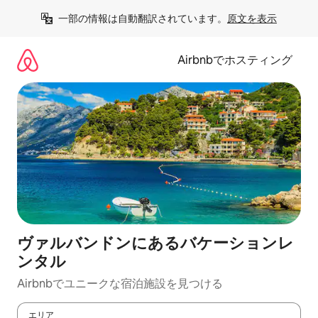
コ
一部の情報は自動翻訳されています。
原文を表示
ン
テ
ン
Airbnbでホスティング
ツ
に
ス
キ
ッ
プ
ヴァルバンドンにあるバケーションレ
ンタル
Airbnbでユニークな宿泊施設を見つける
エリア