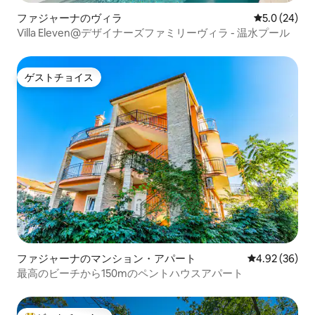
ファジャーナのヴィラ
レビュー24
5.0 (24)
Villa Eleven@デザイナーズファミリーヴィラ - 温水プール
ゲストチョイス
ゲストチョイス
ファジャーナのマンション・アパート
レビュー36件
4.92 (36)
最高のビーチから150mのペントハウスアパート