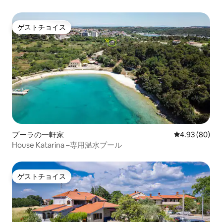
ゲストチョイス
ゲストチョイス
プーラの一軒家
レビュー80件
4.93 (80)
House Katarina –専用温水プール
ゲストチョイス
ゲストチョイス