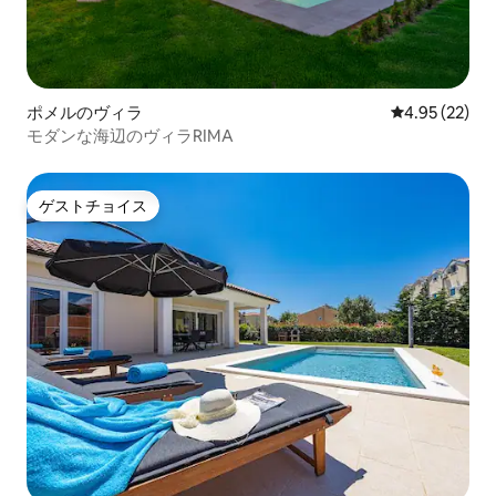
ポメルのヴィラ
レビュー22件
4.95 (22)
モダンな海辺のヴィラRIMA
ゲストチョイス
ゲストチョイス