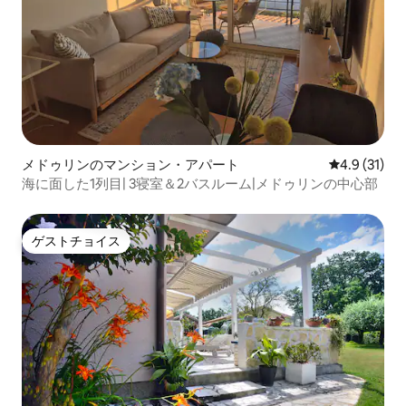
メドゥリンのマンション・アパート
レビュー31
4.9 (31)
​海に面した1列目| 3寝室＆2バスルーム|メドゥリンの中心部
ゲストチョイス
ゲストチョイス