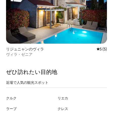
リジュニャンのヴィラ
レビュー
5 (5)
ヴィラ・ゼニア
ぜひ訪⁠れ⁠た⁠い目⁠的⁠地
近場で人気の観光スポット
クルク
リエカ
ラーブ
クレス