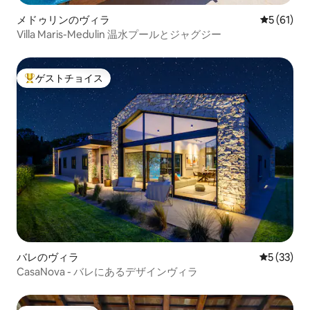
メドゥリンのヴィラ
レビュー6
5 (61)
Villa Maris-Medulin 温水プールとジャグジー
ゲストチョイス
大好評のゲストチョイスです。
バレのヴィラ
レビュー3
5 (33)
CasaNova - バレにあるデザインヴィラ