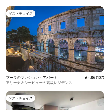
ゲストチョイス
ゲストチョイス
プーラのマンション・アパート
レビュー107件
4.86 (107)
アリーナ＆シービューの高級レジデンス
ゲストチョイス
ゲストチョイス