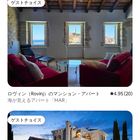
ゲストチョイス
ゲストチョイス
ロヴィン（Rovinj）のマンション・アパート
レビュー20件
4.95 (20)
海が見えるアパート「MAR」
ゲストチョイス
ゲストチョイス