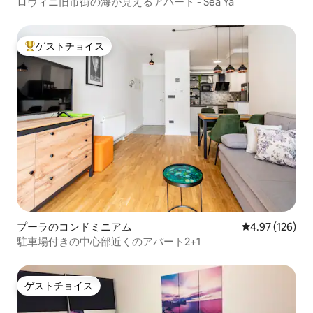
ロヴィニ旧市街の海が見えるアパート - Sea Ya
ゲストチョイス
大好評のゲストチョイスです。
プーラのコンドミニアム
レビュー126件
4.97 (126)
駐車場付きの中心部近くのアパート2+1
ゲストチョイス
ゲストチョイス