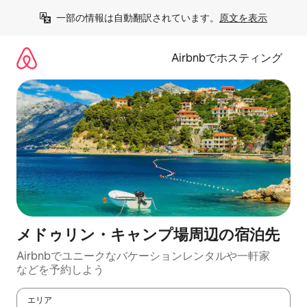
コ
一部の情報は自動翻訳されています。
原文を表示
ン
テ
ン
Airbnbでホスティング
ツ
に
ス
キ
ッ
プ
メドゥリン・キャンプ場⁠周⁠辺⁠の宿⁠泊⁠先
Airbnbでユニークなバ⁠ケ⁠ー⁠シ⁠ョ⁠ンレ⁠ン⁠タ⁠ルや一⁠軒⁠家
な⁠ど⁠を予⁠約⁠し⁠よ⁠う
エリア