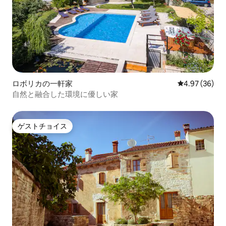
ロボリカの一軒家
レビュー36件
4.97 (36)
自然と融合した環境に優しい家
ゲストチョイス
ゲストチョイス