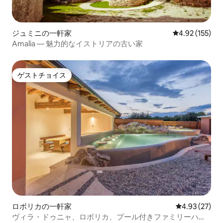
ジュミニの一軒家
レビュー155件
4.92 (155)
Amalia — 魅力的なイストリアの古い家
ゲストチョイス
ゲストチョイス
ロボリカの一軒家
レビュー27件
4.93 (27)
ヴィラ・ドゥニャ、ロボリカ、プール付きファミリーハウ