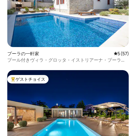
プーラの一軒家
レビュー5
5 (57)
プール付きヴィラ・グロッタ・イストリアーナ・プーラ、
中心部近く
ゲストチョイス
大好評のゲストチョイスです。