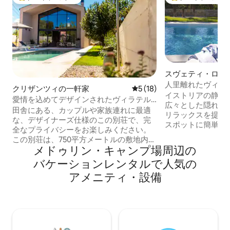
大好評のゲストチョイスです。
大好評のゲストチ
スヴェティ・ロヴ
人里離れたヴィラ
クリザンツィの一軒家
レビュー18件、5つ星中5つ
5 (18)
ペットOK
イストリアの静か
愛情を込めてデザインされたヴィラテル
広々とした隠れ家
ザ
田舎にある、カップルや家族連れに最適
リラックスを提供
な、デザイナーズ仕様のこの別荘で、完
スポットに簡単に
全なプライバシーをお楽しみください。
休暇に最適です。
この別荘は、750平方メートルの敷地内に
あるヴィラは、落
メドゥリン・キャンプ場⁠周⁠辺⁠の
ある109平方メートルの建物です。この家
イバシー、平和、
には、バスルーム付きの快適な寝室2室、
バ⁠ケ⁠ー⁠シ⁠ョ⁠ン⁠レ⁠ン⁠タ⁠ル⁠で人⁠気⁠の
供します。 6月から8月の間、チェックイ
リビングルーム、設備の整ったキッチ
ン日は土曜日です
ア⁠メ⁠ニ⁠テ⁠ィ⁠・⁠設⁠備
ン、ガスグリルと温水ジャグジープール
合は、お問い合わ
を備えた美しい屋外スペースがありま
月については、チ
す。この宿泊施設は、あらゆる施設から2
泊日数は柔軟です
kmの距離にあります。イストリア半島の
確認するためにお
中心部に位置しているため、半島全体を
とをおすすめしま
探索するのに最適な拠点となります。車2