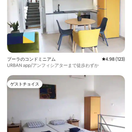
プーラのコンドミニアム
レビュー123件
4.98 (123)
URBAN app/アンフィシアターまで徒歩わずか
ゲストチョイス
ゲストチョイス