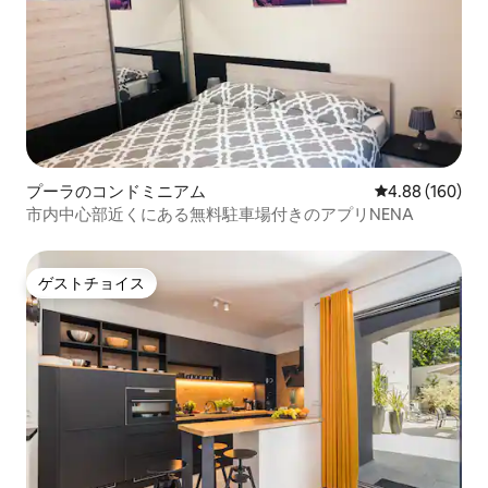
プーラのコンドミニアム
レビュー160件
4.88 (160)
市内中心部近くにある無料駐車場付きのアプリNENA
ゲストチョイス
ゲストチョイス