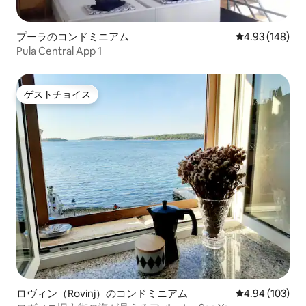
プーラのコンドミニアム
レビュー148件
4.93 (148)
Pula Central App 1
ゲストチョイス
ゲストチョイス
ロヴィン（Rovinj）のコンドミニアム
レビュー103件
4.94 (103)