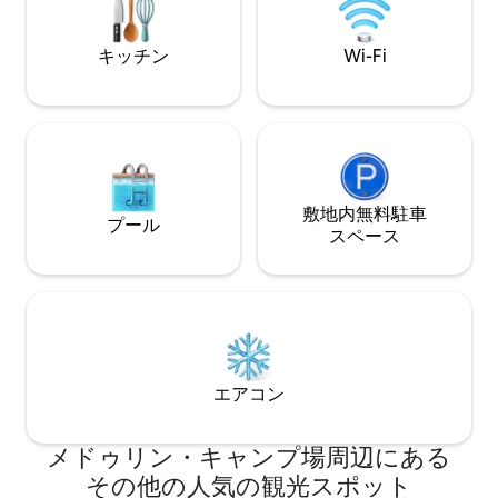
台分の屋根付き駐車場があります。
キッチン
Wi-Fi
敷地内無料駐⁠車
プール
ス⁠ペ⁠ー⁠ス
エアコン
メドゥリン・キャンプ場⁠周⁠辺⁠に⁠あ⁠る
そ⁠の⁠他⁠の人⁠気⁠の観⁠光⁠ス⁠ポ⁠ッ⁠ト