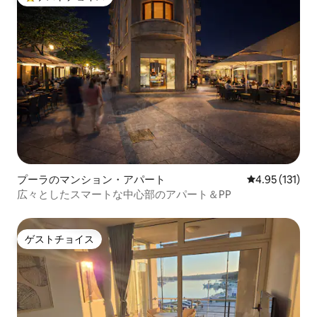
大好評のゲストチョイスです。
プーラのマンション・アパート
レビュー131
4.95 (131)
広々としたスマートな中心部のアパート＆PP
ゲストチョイス
ゲストチョイス