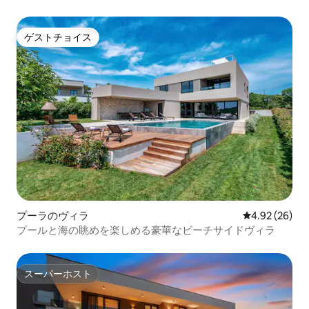
ゲストチョイス
ゲストチョイス
プーラのヴィラ
レビュー26件
4.92 (26)
プールと海の眺めを楽しめる豪華なビーチサイドヴィラ
スーパーホスト
スーパーホスト