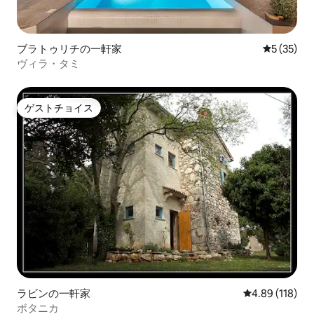
ブラトゥリチの一軒家
レビュー3
5 (35)
ヴィラ・タミ
ゲストチョイス
ゲストチョイス
ラビンの一軒家
レビュー118件
4.89 (118)
ボタニカ