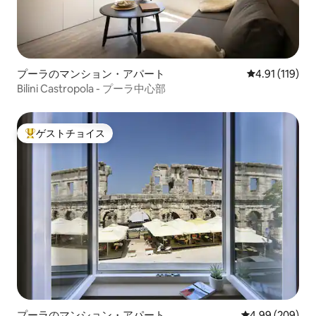
プーラのマンション・アパート
レビュー119
4.91 (119)
Bilini Castropola - プーラ中心部
ゲストチョイス
大好評のゲストチョイスです。
プーラのマンション・アパート
レビュー209件
4.99 (209)