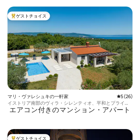
ス
ゲストチョイス
大好評のゲストチョイスです。
マリ・ヴァレシュキの一軒家
レビュー2
5 (26)
イストリア南部のヴィラ・シレンティオ、平和とプライバ
エアコン付きのマンション・アパート
シー
ゲストチョイス