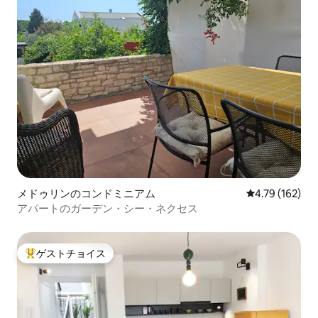
メドゥリンのコンドミニアム
レビュー162件
4.79 (162)
アパートのガーデン・シー・ネクセス
ゲストチョイス
大好評のゲストチョイスです。