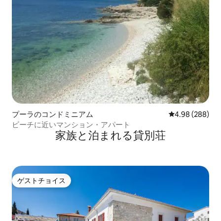
プーラのコンドミニアム
レビュー288件
4.98 (288)
ビーチに近いマンション・アパート
家族と泊まれる貸別荘
ゲストチョイス
ゲストチョイス