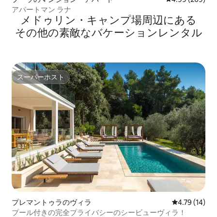
アパートマン ラナ
メドゥリン・キャンプ場⁠周⁠辺⁠に⁠あ⁠る
そ⁠の⁠他⁠の素⁠敵⁠なバ⁠ケ⁠ー⁠シ⁠ョ⁠ン⁠レ⁠ン⁠タ⁠ル
スーパーホスト
スーパーホスト
プレマントゥラのヴィラ
レビュー14件
4.79 (14)
プール付きの完全プライバシーのシービューヴィラ！