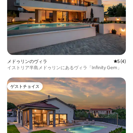
メドゥリンのヴィラ
レビュー
5 (4)
イストリア半島メドゥリンにあるヴィラ「Infinity Gem」
ゲストチョイス
ゲストチョイス