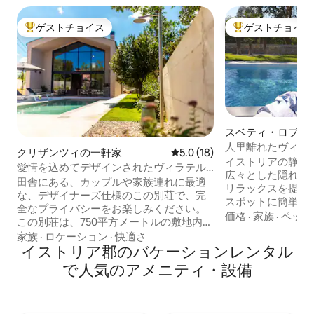
ゲストチョイス
ゲストチョイス
大好評のゲストチョイスです。
大好評のゲストチ
スベティ・ロブレ
人里離れたヴィラ
クリザンツィの一軒家
レビュー18件、5つ星中5.0
5.0 (18)
ペットOK
イストリアの静か
愛情を込めてデザインされたヴィラテル
広々とした隠れ家
ザ
田舎にある、カップルや家族連れに最適
リラックスを提供
な、デザイナーズ仕様のこの別荘で、完
スポットに簡単に
全なプライバシーをお楽しみください。
休暇に最適です。
価格
·
家族
·
ペット
この別荘は、750平方メートルの敷地内に
あるヴィラは、落
ある109平方メートルの建物です。この家
家族
·
ロケーション
·
快適さ
イバシー、平和、
には、バスルーム付きの快適な寝室2室、
イストリア郡のバケーションレンタル
供します。 6月から8月の間、チェックイ
リビングルーム、設備の整ったキッチ
で人気のアメニティ・設備
ン日は土曜日です
ン、ガスグリルと温水ジャグジープール
合は、お問い合わ
を備えた美しい屋外スペースがありま
月については、チ
す。この宿泊施設は、あらゆる施設から2
泊日数は柔軟です