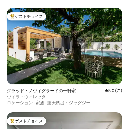
ゲストチョイス
大好評のゲストチョイスです。
グラッド・ノヴィグラードの一軒家
レビュー71
5.0 (71)
ヴィラ・ヴィレッタ
ロケーション
·
家族
·
露天風呂・ジャグジー
ゲストチョイス
大好評のゲストチョイスです。