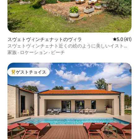
スヴェトヴィンチェナットのヴィラ
レビュー41
5.0 (41)
スヴェトヴィンチェナト近くの絵のように美しいイストリ
アの家
家族
·
ロケーション
·
ビーチ
ゲストチョイス
大好評のゲストチョイスです。