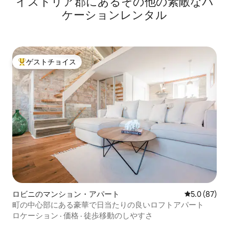
イストリア郡にあるその他の素敵なバ
ケーションレンタル
ゲストチョイス
大好評のゲストチョイスです。
ロビニのマンション・アパート
レビュー87
5.0 (87)
町の中心部にある豪華で日当たりの良いロフトアパート
ロケーション
·
価格
·
徒歩移動のしやすさ