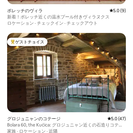
ポレッチのヴィラ
レビュー9
5.0 (9)
新着！ポレッチ近くの温水プール付きヴィラヌクス
ロケーション
·
チェックイン
·
チェックアウト
ゲストチョイス
大好評のゲストチョイスです。
グロジュニャンのコテージ
レビュー47
5.0 (47)
Bolara 60, the Kućica: グロジュニャン近くの石造りコテー
ジ
家族
·
ロケーション
·
近隣