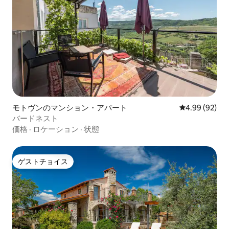
モトヴンのマンション・アパート
レビュー92件
4.99 (92)
バードネスト
価格
·
ロケーション
·
状態
ゲストチョイス
ゲストチョイス