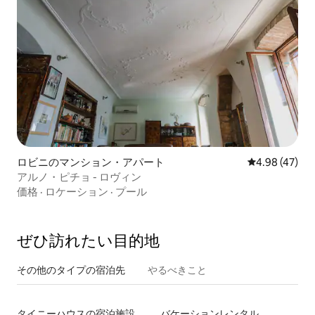
ロビニのマンション・アパート
レビュー47件
4.98 (47)
アルノ・ピチョ - ロヴィン
価格
·
ロケーション
·
プール
ぜひ訪⁠れ⁠た⁠い目⁠的⁠地
その他のタ⁠イ⁠プ⁠の宿⁠泊⁠先
やるべきこと
タイニーハウスの宿泊施設
バケーションレンタル