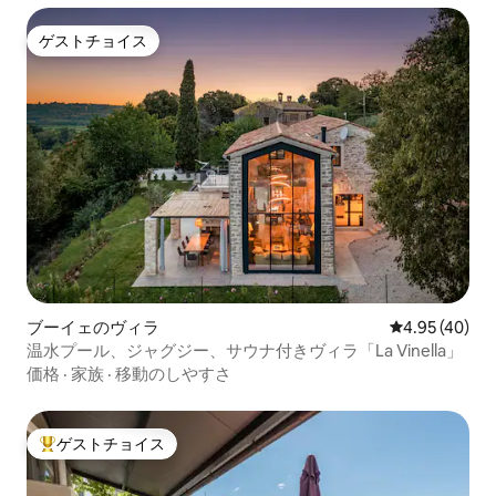
ゲストチョイス
ゲストチョイス
ブーイェのヴィラ
レビュー40件
4.95 (40)
温水プール、ジャグジー、サウナ付きヴィラ「La Vinella」
価格
·
家族
·
移動のしやすさ
ゲストチョイス
大好評のゲストチョイスです。