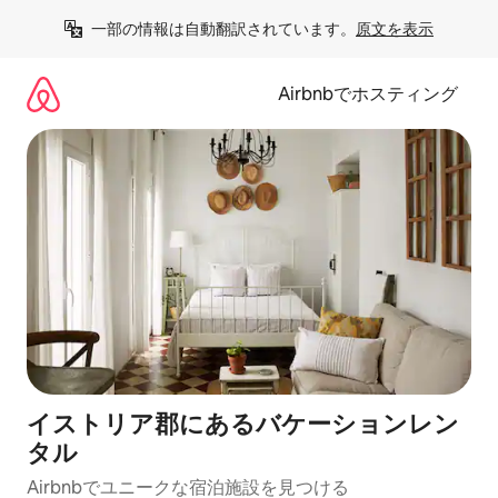
コ
一部の情報は自動翻訳されています。
原文を表示
ン
テ
ン
Airbnbでホスティング
ツ
に
ス
キ
ッ
プ
イストリア郡にあるバケーションレン
タル
Airbnbでユニークな宿泊施設を見つける