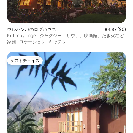
ウルバンバのログハウス
レビュー90件
4.97 (90)
Kutimuy Loge - ジャグジー、サウナ、映画館、たき火など
家族
·
ロケーション
·
キッチン
ゲストチョイス
ゲストチョイス