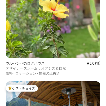
ウルバンバのログハウス
レビュー11
5.0 (11)
デザイナーズホーム：オアシス＆自然
価格
·
ロケーション
·
情報の正確さ
ゲストチョイス
大好評のゲストチョイスです。