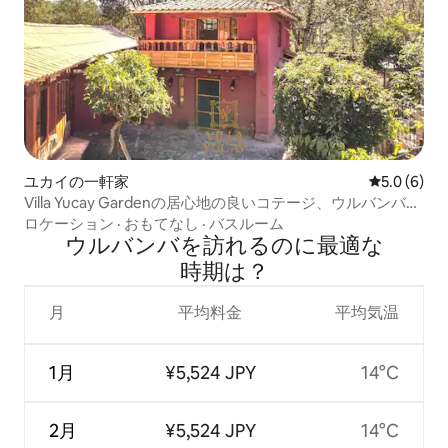
ユカイの一軒家
レビュー6
5.0 (6)
Villa Yucay Gardenの居心地の良いコテージ、ウルバンバ、
バジェ
ロケーション
·
おもてなし
·
バスルーム
ウルバンバを訪⁠れ⁠るの⁠に最⁠適⁠な
時⁠期⁠は⁠？
月
平均料金
平均気温
1月
¥5,524 JPY
14°C
2月
¥5,524 JPY
14°C