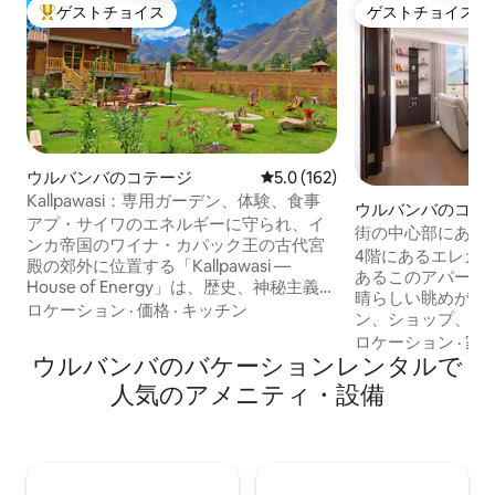
ゲストチョイス
ゲストチョイス
大好評のゲストチョイスです。
ゲストチョイス
ウルバンバのコテージ
レビュー162件、5つ星中5.0
5.0 (162)
Kallpawasi：専用ガーデン、体験、食事
ウルバンバのコン
アプ・サイワのエネルギーに守られ、イ
街の中心部にある
ンカ帝国のワイナ・カパック王の古代宮
ション・アパート
4階にあるエレガ
殿の郊外に位置する「Kallpawasi ―
あるこのアパート
House of Energy」は、歴史、神秘主義、
晴らしい眺めが楽
そして聖なる谷の先祖代々受け継がれる
ロケーション
·
価格
·
キッチン
ン、ショップ、駅
本質を融合させた場所です。 アンデスの
ど、あらゆる場所
ロケーション
·
家
宇宙観を表現したアート、アンデスの陶
ウルバンバのバケーションレンタルで
リビングとダイニ
芸、アンデスの農業芸術、手作りの木工
ン、ジャグジーバ
人気のアメニティ・設備
細工、アンデスの織物、花咲く専用の庭
ム、ランドリール
園、そして温かく本物の雰囲気を備えた
滞在にも長期滞在に
この宿泊施設は、お客様が本当に大切な
が完備されている
ものとのつながりを感じられるように、
に最適です。送迎
考え抜かれたデザインが施されていま
ソナライズされた