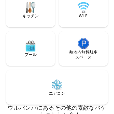
す。PAUSE
お気軽にご連絡く
キッチン
Wi-Fi
敷地内無料駐⁠車
プール
ス⁠ペ⁠ー⁠ス
エアコン
ウルバンバにあるその他の素敵なバケ