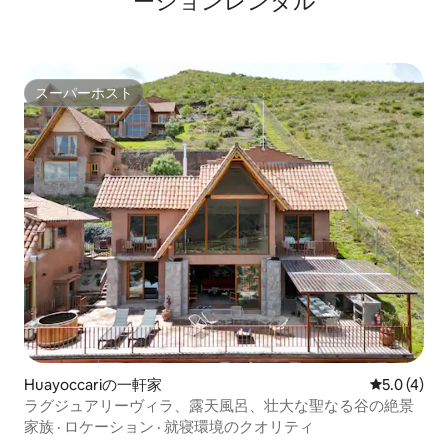
ーションレンタル
スーパーホスト
スーパーホスト
Huayoccariの一軒家
レビュー4
5.0 (4)
ラグジュアリーヴィラ、露天風呂、壮大な聖なる谷の絶景
家族
·
ロケーション
·
就寝環境のクオリティ