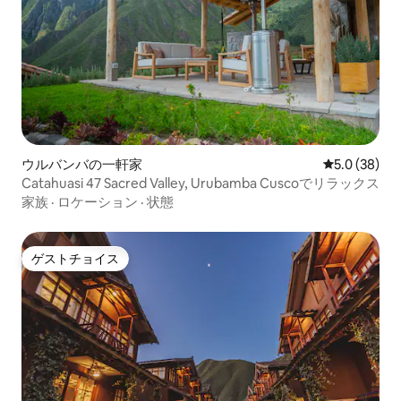
ウルバンバの一軒家
レビュー38
5.0 (38)
Catahuasi 47 Sacred Valley, Urubamba Cuscoでリラックス
家族
·
ロケーション
·
状態
ゲストチョイス
ゲストチョイス