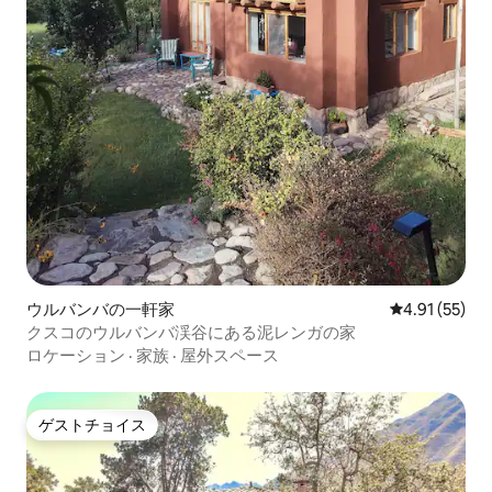
ウルバンバの一軒家
レビュー55件
4.91 (55)
クスコのウルバンバ渓谷にある泥レンガの家
ロケーション
·
家族
·
屋外スペース
ゲストチョイス
ゲストチョイス