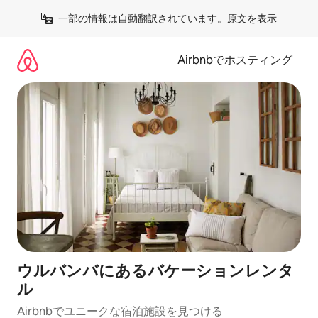
コ
一部の情報は自動翻訳されています。
原文を表示
ン
テ
ン
Airbnbでホスティング
ツ
に
ス
キ
ッ
プ
ウルバンバにあるバケーションレンタ
ル
Airbnbでユニークな宿泊施設を見つける