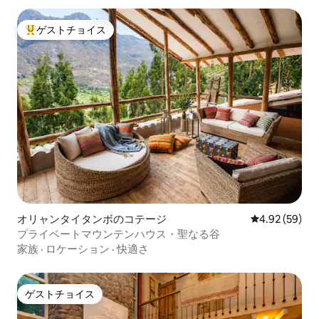
ゲストチョイス
大好評のゲストチョイスです。
オリャンタイタンボのコテージ
レビュー59件
4.92 (59)
プライベートマウンテンハウス・聖なる谷
家族
·
ロケーション
·
快適さ
ゲストチョイス
ゲストチョイス