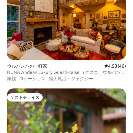
ウルバンバの一軒家
レビュー46件
4.93 (46)
NUNA Andean Luxury GuestHouse （クスコ、ウルバン
バ）
家族
·
ロケーション
·
露天風呂・ジャグジー
ゲストチョイス
ゲストチョイス