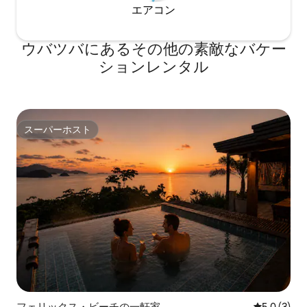
エアコン
ウバツバにあるその他の素敵なバケー
ションレンタル
スーパーホスト
スーパーホスト
フェリックス・ビーチの一軒家
レビュー3
5.0 (3)