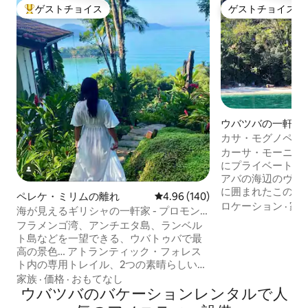
ゲストチョイス
ゲストチョイス
大好評のゲストチョイスです。
ゲストチョイス
ウバツバの一軒家
カサ・モグノペナ
バ／パラチ
カーサ・モーニョ
にプライベートア
アバの海辺のヴィラです。 
に囲まれたこの家
ペレケ・ミリムの離れ
レビュー140件、5つ星中4.96
4.96 (140)
を感じるのに最適です。 デッキ
ロケーション
·
家
海が見えるギリシャの一軒家 - プロモン
洋の森を見渡せる
トリーサイト
フラメンゴ湾、アンチエタ島、ランベル
の広々としたリビングル
ト島などを一望できる、ウバトゥバで最
は250メガのWi-Fiが
高の景色… アトランティック・フォレス
客室（28平方メー
ト内の専用トレイル、2つの素晴らしい展
ニーがあり、海が見えま
望スポット、透明度の高い水を流す小さ
家族
·
価格
·
おもてなし
（徒歩4分）に駐
な滝がございます！セキュリティとプラ
ウバツバのバケーションレンタルで人
かかります。 アクティビティ：ボート、
イバシーが確保されたギリシャをテーマ