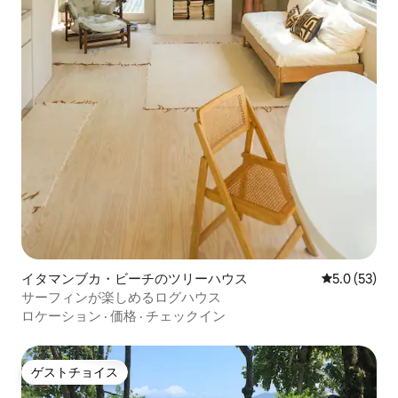
イタマンブカ・ビーチのツリーハウス
レビュー53
5.0 (53)
サーフィンが楽しめるログハウス
ロケーション
·
価格
·
チェックイン
ゲストチョイス
ゲストチョイス