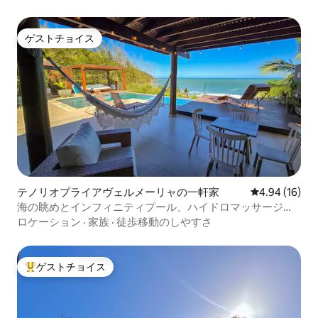
ゲストチョイス
ゲストチョイス
テノリオプライアヴェルメーリャの一軒家
レビュー16件
4.94 (16)
海の眺めとインフィニティプール、ハイドロマッサージ付
きのマンション
ロケーション
·
家族
·
徒歩移動のしやすさ
ゲストチョイス
大好評のゲストチョイスです。