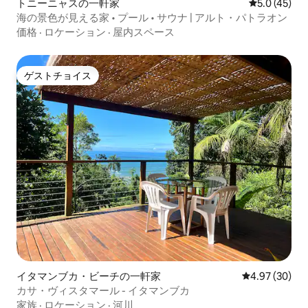
トニーニャスの一軒家
レビュー45
5.0 (45)
海の景色が見える家 • プール • サウナ | アルト・パトラオン
価格
·
ロケーション
·
屋内スペース
ゲストチョイス
ゲストチョイス
イタマンブカ・ビーチの一軒家
レビュー30件
4.97 (30)
カサ・ヴィスタマール - イタマンブカ
家族
·
ロケーション
·
河川