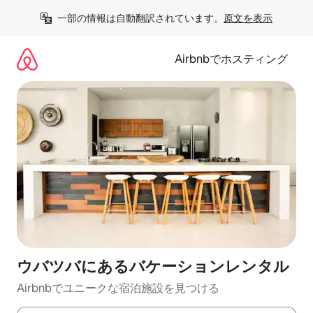
コ
一部の情報は自動翻訳されています。
原文を表示
ン
テ
ン
Airbnbでホスティング
ツ
に
ス
キ
ッ
プ
ウバツバにあるバケーションレンタル
Airbnbでユニークな宿泊施設を見つける