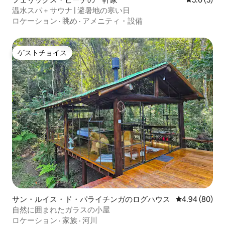
温水スパ + サウナ | 避暑地の寒い日
ロケーション
·
眺め
·
アメニティ・設備
ゲストチョイス
ゲストチョイス
サン・ルイス・ド・パライチンガのログハウス
レビュー80件
4.94 (80)
自然に囲まれたガラスの小屋
ロケーション
·
家族
·
河川