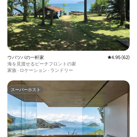
ウバツバの一軒家
レビュー62件
4.95 (62)
海を見渡せるビーチフロントの家
家族
·
ロケーション
·
ランドリー
スーパーホスト
スーパーホスト