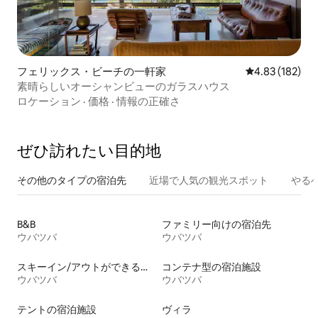
フェリックス・ビーチの一軒家
レビュー182件
4.83 (182)
素晴らしいオーシャンビューのガラスハウス
ロケーション
·
価格
·
情報の正確さ
ぜひ訪⁠れ⁠た⁠い目⁠的⁠地
その他のタ⁠イ⁠プ⁠の宿⁠泊⁠先
近場で人気の観光スポット
やる
B&B
ファミリー向けの宿泊先
ウバツバ
ウバツバ
スキーイン/アウトができる宿泊先
コンテナ型の宿泊施設
ウバツバ
ウバツバ
テントの宿泊施設
ヴィラ