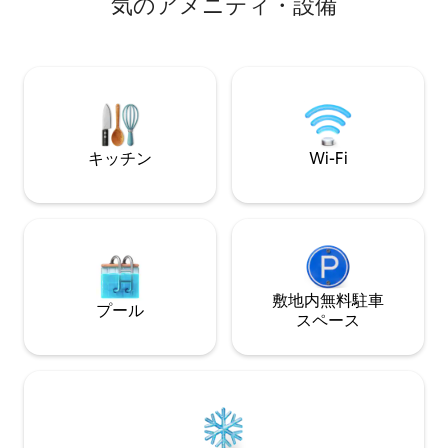
気のアメニティ・設備
ヨガ、釣り、スタ
にしたこの宿泊施設は、300平方メートル
ク、ウォーキング
の広さで快適かつ整然としており、風通
しがよく涼しく、すべての寝室に新品の
エアコンが備えられています。一番近い
ビーチはランベルト海岸で、400m離れて
います！この家はプロモントーリオ・サ
イト内にあり、24時間セキュリティとサ
ポートが提供されています。
キッチン
Wi-Fi
敷地内無料駐⁠車
プール
ス⁠ペ⁠ー⁠ス