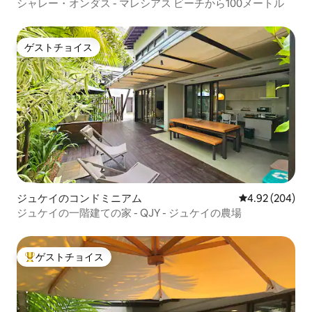
シャレー・オンダス - マレシアス ビーチから100メートル
ゲストチョイス
ゲストチョイス
ジュケイのコンドミニアム
レビュー204件
4.92 (204)
ジュケイの一階建ての家 - QJY - ジュケイの農場
ゲストチョイス
大好評のゲストチョイスです。