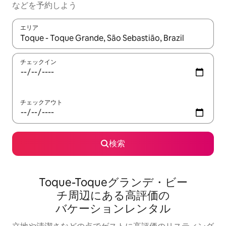
な⁠ど⁠を予⁠約⁠し⁠よ⁠う
エリア
検索結果が表示されたら、上下の矢印キーを使って移動するか、
チェックイン
チェックアウト
検索
Toque-Toqueグランデ・ビー
チ⁠周⁠辺⁠に⁠あ⁠る高⁠評⁠価⁠の
バ⁠ケ⁠ー⁠シ⁠ョ⁠ン⁠レ⁠ン⁠タ⁠ル