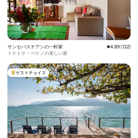
サンセバスチアンの一軒家
レビュー122件
4.89 (122)
トケトケ・ペケノの美しい家
ゲストチョイス
大好評のゲストチョイスです。