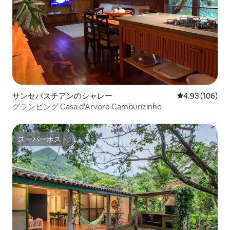
サンセバスチアンのシャレー
レビュー106件
4.93 (106)
グランピング Casa d'Arvore Camburizinho
スーパーホスト
スーパーホスト