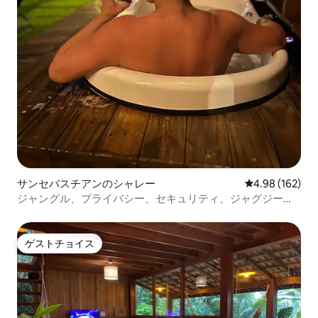
サンセバスチアンのシャレー
レビュー162件
4.98 (162)
ジャングル、プライバシー、セキュリティ、ジャグジーの
あるシャレー
ゲストチョイス
ゲストチョイス