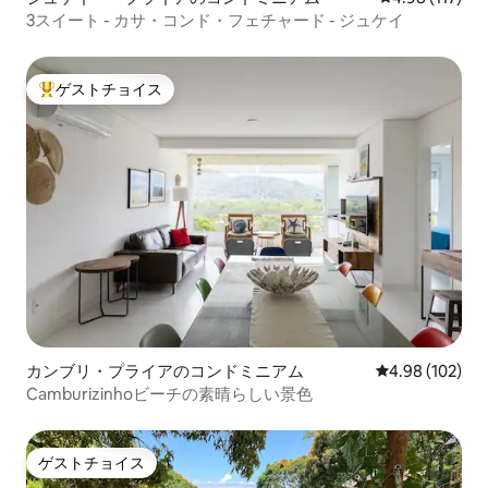
3スイート - カサ・コンド・フェチャード - ジュケイ
ゲストチョイス
大好評のゲストチョイスです。
カンブリ・プライアのコンドミニアム
レビュー102件
4.98 (102)
Camburizinhoビーチの素晴らしい景色
ゲストチョイス
ゲストチョイス