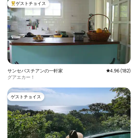
ゲストチョイス
大好評のゲストチョイスです。
サンセバスチアンの一軒家
レビュー182件
4.96 (182)
グアエカー！
ゲストチョイス
ゲストチョイス