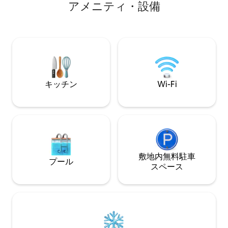
ア⁠メ⁠ニ⁠テ⁠ィ⁠・⁠設⁠備
いやすいガスバーベキューグリル。 上の
なビーチ、カレタス（
階には3つの美しいスイートがあります。
200メートル、ト
そのうちの1つはキングサイズベッド付き
（Toque Toque
のダブルルームです。1階には1人用の小
ートル、ビーチへ
さめのスイートがあります。 家の近くに
ます。 静かで居心
コンドミニアムの遊び場があります。
事をする人のための
ンターネット
キッチン
Wi-Fi
敷地内無料駐⁠車
プール
ス⁠ペ⁠ー⁠ス