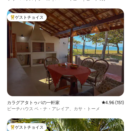
ゲストチョイス
大好評のゲストチョイスです。
カラグアタトゥバの一軒家
レビュー151件
4.96 (151)
ビーチハウス ペ・ナ・アレイア、カサ・トーメ
ゲストチョイス
大好評のゲストチョイスです。