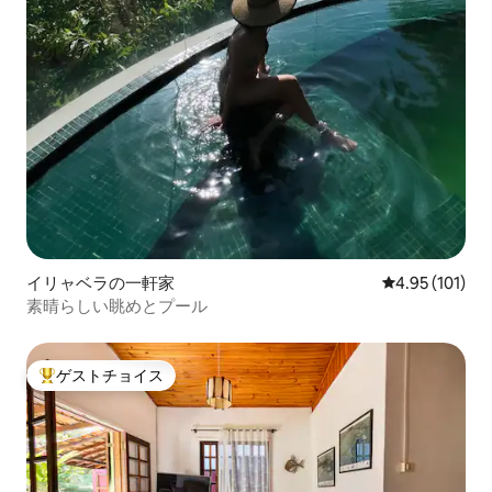
イリャベラの一軒家
レビュー101件
4.95 (101)
素晴らしい眺めとプール
ゲストチョイス
大好評のゲストチョイスです。