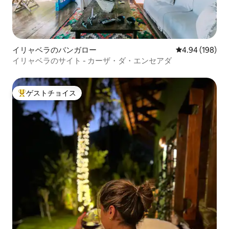
イリャベラのバンガロー
レビュー198件
4.94 (198)
イリャベラのサイト - カーザ・ダ・エンセアダ
ゲストチョイス
大好評のゲストチョイスです。