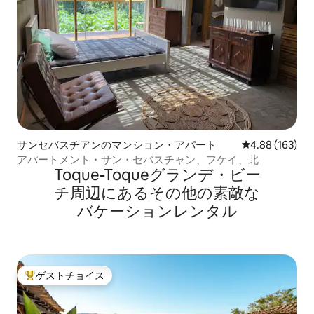
サンセバスチアンのマンション・アパート
レビュー163件
4.88 (163)
アパートメント・サン・セバスチャン、フケイ、北
Toque-Toqueグランデ・ビー
チ⁠周⁠辺⁠に⁠あ⁠るそ⁠の⁠他⁠の素⁠敵⁠な
バ⁠ケ⁠ー⁠シ⁠ョ⁠ン⁠レ⁠ン⁠タ⁠ル
ゲストチョイス
大好評のゲストチョイスです。