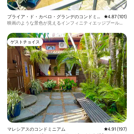
プライア・ド・カベロ・グランデのコンドミニ
レビュー101件
4.87 (101)
アム
映画のような景色が見えるインフィニティエッジプールと
ハイドロプール
ゲストチョイス
ゲストチョイス
マレシアスのコンドミニアム
レビュー197件
4.91 (197)