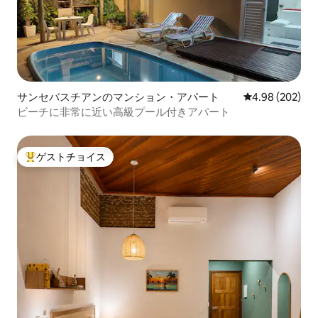
サンセバスチアンのマンション・アパート
レビュー202件
4.98 (202)
ビーチに非常に近い高級プール付きアパート
ゲストチョイス
大好評のゲストチョイスです。