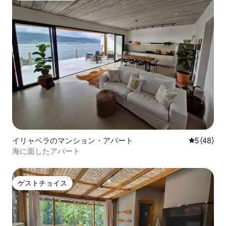
イリャベラのマンション・アパート
レビュー4
5 (48)
海に面したアパート
ゲストチョイス
ゲストチョイス