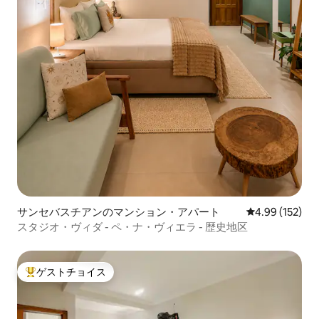
サンセバスチアンのマンション・アパート
レビュー152件
4.99 (152)
スタジオ・ヴィダ - ペ・ナ・ヴィエラ - 歴史地区
ゲストチョイス
大好評のゲストチョイスです。