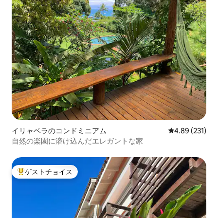
イリャベラのコンドミニアム
レビュー231件
4.89 (231)
自然の楽園に溶け込んだエレガントな家
ゲストチョイス
大好評のゲストチョイスです。