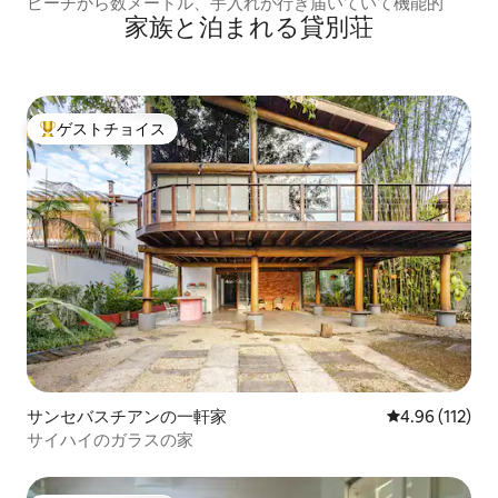
ビーチから数メートル、手入れが行き届いていて機能的
家族と泊まれる貸別荘
ゲストチョイス
大好評のゲストチョイスです。
サンセバスチアンの一軒家
レビュー112件
4.96 (112)
サイハイのガラスの家