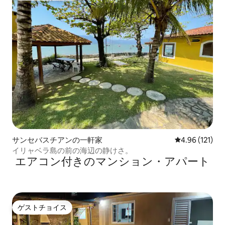
サンセバスチアンの一軒家
レビュー121件
4.96 (121)
イリャベラ島の前の海辺の静けさ。
エアコン付きのマンション・アパート
ゲストチョイス
ゲストチョイス