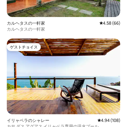
カルヘタスの一軒家
レビュー66件
4.58 (66)
カルヘタスの一軒家
ゲストチョイス
ゲストチョイス
イリャベラのシャレー
レビュー108件
4.94 (108)
カサ ダス アグアス イリャベラ専用の温水プール