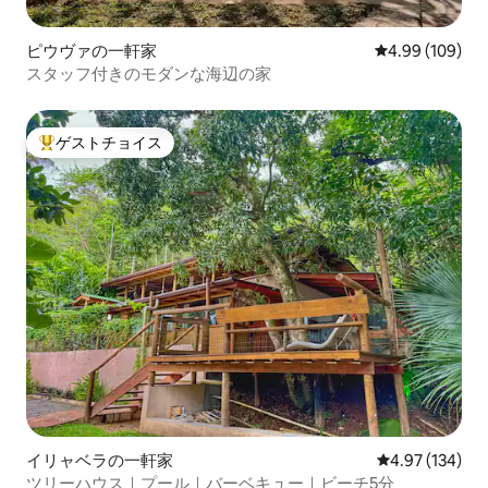
ピウヴァの一軒家
レビュー109件
4.99 (109)
スタッフ付きのモダンな海辺の家
ゲストチョイス
大好評のゲストチョイスです。
イリャベラの一軒家
レビュー134件
4.97 (134)
ツリーハウス｜プール｜バーベキュー｜ビーチ5分