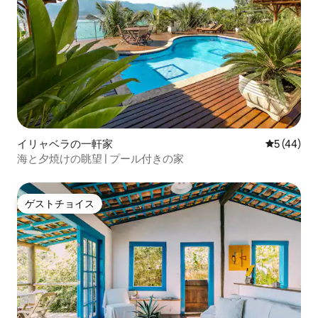
イリャベラの一軒家
レビュー4
5 (44)
海と夕焼けの眺望 | プール付きの家
ゲストチョイス
ゲストチョイス