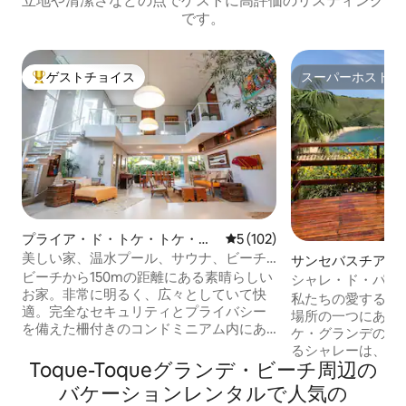
立地や清潔さなどの点でゲストに高評価のリスティング
です。
ゲストチョイス
スーパーホスト
大好評のゲストチョイスです。
スーパーホスト
プライア・ド・トケ・トケ・ペ
レビュー102件、5つ星中5
5 (102)
ケーノの一軒家
美しい家、温水プール、サウナ、ビーチ
サンセバスチアン
から150メートル
ビーチから150mの距離にある素晴らしい
シャレ・ド・パライ
お家。非常に明るく、広々としていて快
トーケ・トーケ・
私たちの愛するブ
適。完全なセキュリティとプライバシー
場所の一つにある
を備えた柵付きのコンドミニアム内にあ
ケ・グランデのビ
ります。 温水プール（摂氏28度）、湿式
るシャレーは、ゲ
サウナ、日よけベッド、ソファ、椅子と
Toque-Toqueグランデ・ビーチ⁠周⁠辺⁠の
駐車場を備えた素
パラソル付きの屋外テーブルを備えたレ
ムにあります。 
バ⁠ケ⁠ー⁠シ⁠ョ⁠ン⁠レ⁠ン⁠タ⁠ル⁠で人⁠気⁠の
クリエーションエリア。 コンパクトで使
に最適なロケーシ