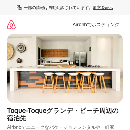
コ
一部の情報は自動翻訳されています。
原文を表示
ン
テ
ン
Airbnbでホスティング
ツ
に
ス
キ
ッ
プ
Toque-Toqueグランデ・ビーチ⁠周⁠辺⁠の
宿⁠泊⁠先
Airbnbでユニークなバ⁠ケ⁠ー⁠シ⁠ョ⁠ンレ⁠ン⁠タ⁠ルや一⁠軒⁠家