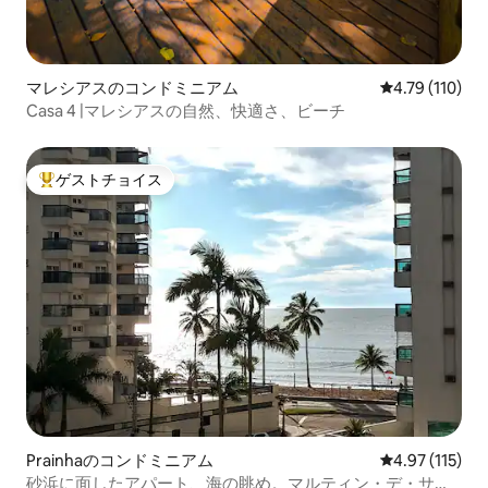
マレシアスのコンドミニアム
レビュー110
4.79 (110)
Casa 4 |マレシアスの自然、快適さ、ビーチ
ゲストチョイス
大好評のゲストチョイスです。
Prainhaのコンドミニアム
レビュー115
4.97 (115)
砂浜に面したアパート、海の眺め。マルティン・デ・サー