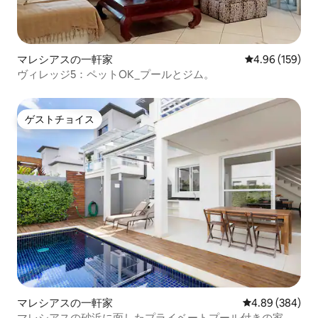
マレシアスの一軒家
レビュー159件
4.96 (159)
ヴィレッジ5：ペットOK_プールとジム。
ゲストチョイス
ゲストチョイス
マレシアスの一軒家
レビュー384件
4.89 (384)
マレシアスの砂浜に面したプライベートプール付きの家