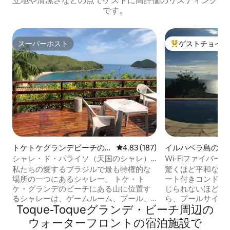
立地や清潔さなどの点でゲストに高評価のリスティング
です。
スーパーホスト
ゲストチョイス
スーパーホスト
大好評のゲストチ
トケトケグランデビーチのロ
レビュー187件、5つ星中4.83
4.83 (187)
イルハベラ島の一
フト
シャレ・ド・パライソ（天国のシャレ） -
Wi-Fiファイバー-
トーケ・トーケ・グランデ
私たちの愛するブラジルで最も特権的な
驚くほど平和なオ
場所の一つにあるシャレー。 トケ・ト
ート付きコンドミ
ケ・グランデのビーチにある山に位置す
じられないほど美
るシャレーは、ゲームルーム、プール、
ら、プールサイド
Toque-Toqueグランデ・ビーチ周辺の
駐車場を備えた素晴らしいコンドミニア
う。家のすべての
ムにあります。 美しい場所を知りたい人
色をお楽しみくだ
ウ⁠ォ⁠ー⁠タ⁠ーフ⁠ロ⁠ン⁠トの宿⁠泊⁠施⁠設で
に最適なロケーションです。 楽園のよう
っくりおくつろぎ