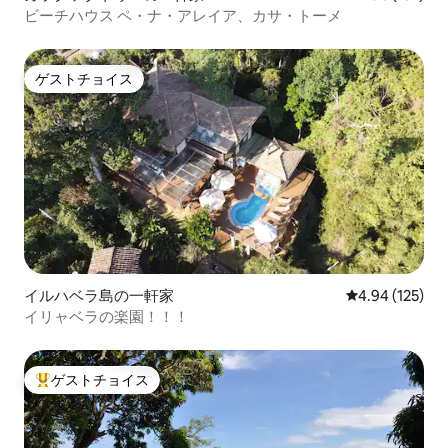
ビーチハウス ペ・ナ・アレイア、カサ・トーメ
ゲストチョイス
ゲストチョイス
イルハベラ島の一軒家
レビュー125件
4.94 (125)
イリャベラの楽園！！！
ゲストチョイス
大好評のゲストチョイスです。