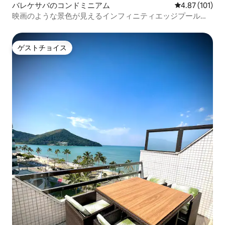
バレケサバのコンドミニアム
レビュー101件
4.87 (101)
映画のような景色が見えるインフィニティエッジプールと
ハイドロプール
ゲストチョイス
ゲストチョイス