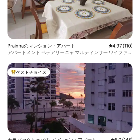
Prainhaのマンション・アパート
レビュー110件
4.97 (110)
アパートメント ペデアリーニャ マルティンサー ワイファイ
付き。
ゲストチョイス
大好評のゲストチョイスです。
カラグァタトゥバのマンション・アパート
レビュー145
5.0 (145)