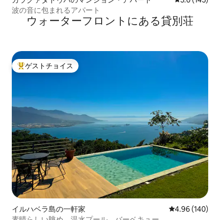
波の音に包まれるアパート
ウォーターフロントにある貸別荘
ゲストチョイス
大好評のゲストチョイスです。
イルハベラ島の一軒家
レビュー140件
4.96 (140)
素晴らしい眺め、温水プール、バーベキュー