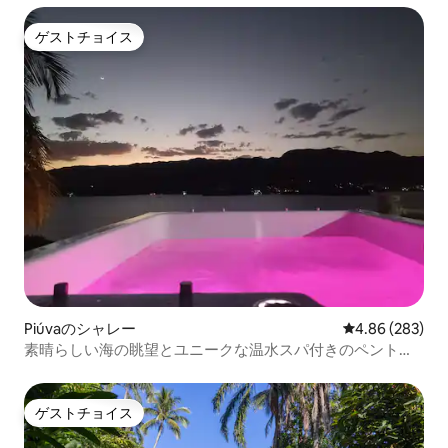
ゲストチョイス
ゲストチョイス
Piúvaのシャレー
レビュー283件
4.86 (283)
素晴らしい海の眺望とユニークな温水スパ付きのペントハ
ウス
ゲストチョイス
ゲストチョイス