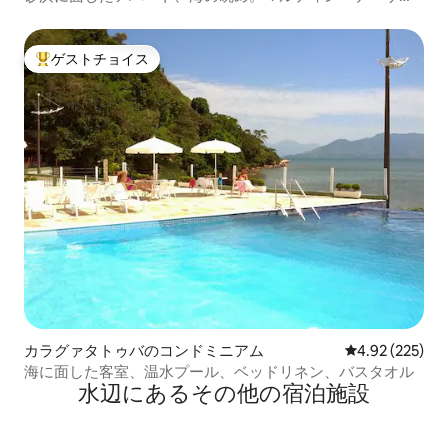
ビーチ。
ゲストチョイス
大好評のゲストチョイスです。
カラグァタトゥバのコンドミニアム
レビュー225件
4.92 (225)
海に面した客室、温水プール、ベッドリネン、バスタオル
水辺にあるその他の宿泊施設