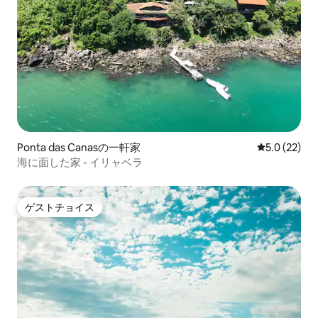
Ponta das Canasの一軒家
レビュー22
5.0 (22)
海に面した家 - イリャベラ
ゲストチョイス
ゲストチョイス