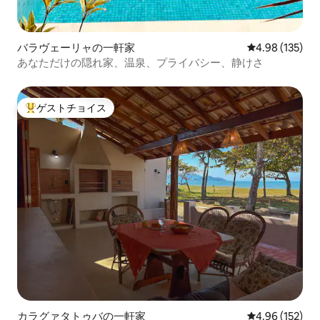
バラヴェーリャの一軒家
レビュー135件
4.98 (135)
あなただけの隠れ家、温泉、プライバシー、静けさ
ゲストチョイス
大好評のゲストチョイスです。
カラグァタトゥバの一軒家
レビュー152件
4.96 (152)