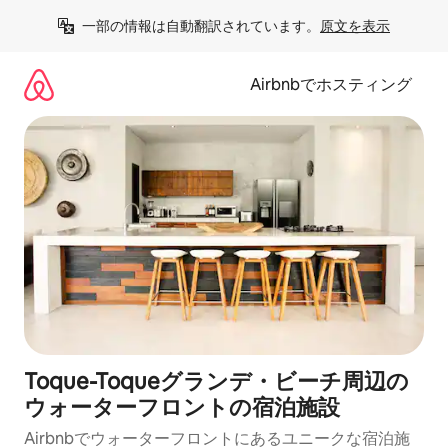
コ
一部の情報は自動翻訳されています。
原文を表示
ン
テ
ン
Airbnbでホスティング
ツ
に
ス
キ
ッ
プ
Toque-Toqueグランデ・ビーチ周辺の
ウ⁠ォ⁠ー⁠タ⁠ーフ⁠ロ⁠ン⁠トの宿⁠泊⁠施⁠設
Airbnbでウォーターフロントにあるユニークな宿泊施