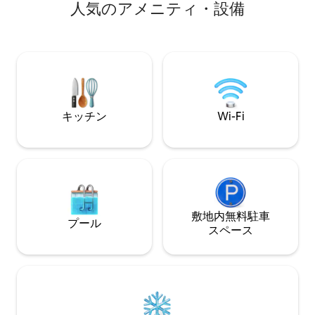
人⁠気⁠のア⁠メ⁠ニ⁠テ⁠ィ⁠・設⁠備
なビーチ、カレタス（Calhetas）から
した最先端のキッ
200メートル、トケ・トケ・グランデ
い。バーベキュー
（Toque Toque Grande）の滝から200メ
ベキューを作った
ートル、ビーチへの専用トレイルがあり
でピザを焼いたり
ます。 静かで居心地の良い場所です。 仕
を集めて一生に一
事をする人のための専用Wi-Fiと良好なイ
場合でも、熱帯の
ンターネット
い場合でも、ここ
キッチン
Wi-Fi
敷地内無料駐⁠車
プール
ス⁠ペ⁠ー⁠ス