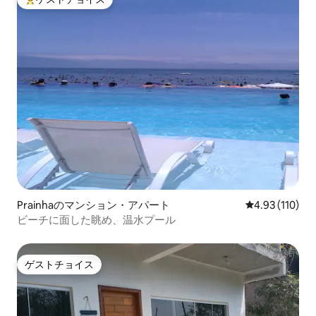
大好評のゲストチョイスです。
Prainhaのマンション・アパート
レビュー110件
4.93 (110)
ビーチに面した眺め、温水プール
ゲストチョイス
ゲストチョイス