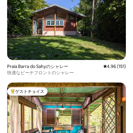
Praia Barra do Sahyのシャレー
レビュー151件
4.96 (151)
快適なビーチフロントのシャレー
ゲストチョイス
大好評のゲストチョイスです。