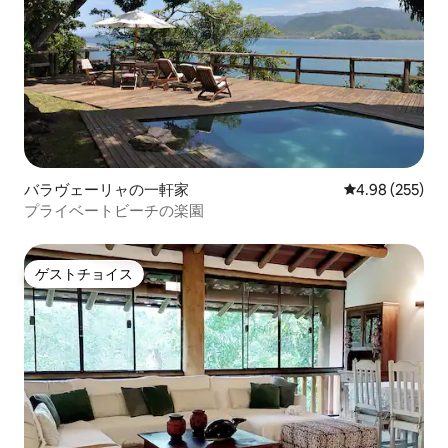
バラヴェーリャの一軒家
レビュー255件
4.98 (255)
プライベートビーチの楽園
ゲストチョイス
ゲストチョイス