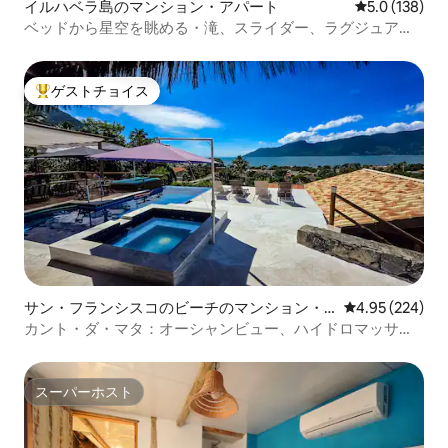
イルハベラ島のマンション・アパート
レビュー138
5.0 (138)
ベッドから星空を眺める・滝、スライダー、ラグジュアリ
ー
ゲストチョイス
大好評のゲストチョイスです。
サン・フランシスコのビーチのマンション・
レビュー224件
4.95 (224)
アパート
カント・ダ・マタ：オーシャンビュー、ハイドロマッサー
ジ、温水プール
スーパーホスト
スーパーホスト