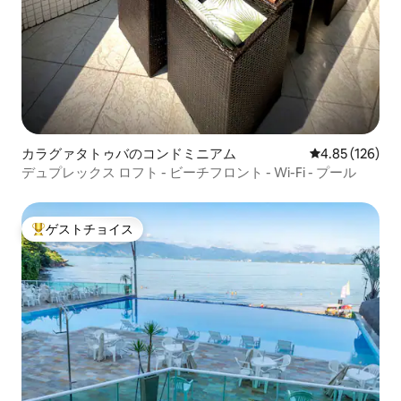
カラグァタトゥバのコンドミニアム
レビュー126件
4.85 (126)
デュプレックス ロフト - ビーチフロント - Wi-Fi - プール
ゲストチョイス
大好評のゲストチョイスです。