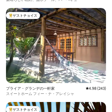
ゲストチョイス
大好評のゲストチョイスです。
プライア・グランデの一軒家
レビュー243件
4.98 (243)
スイートホーム フィー・ナ・アレイシャ
ゲストチョイス
大好評のゲストチョイスです。