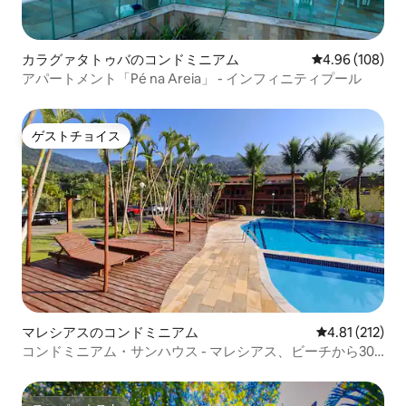
カラグァタトゥバのコンドミニアム
レビュー108件
4.96 (108)
アパートメント「Pé na Areia」 - インフィニティプール
ゲストチョイス
ゲストチョイス
マレシアスのコンドミニアム
レビュー212
4.81 (212)
コンドミニアム・サンハウス - マレシアス、ビーチから30
メートル