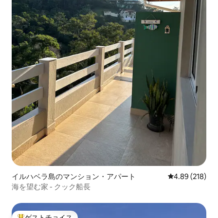
イルハベラ島のマンション・アパート
レビュー218件
4.89 (218)
海を望む家 - クック船長
ゲストチョイス