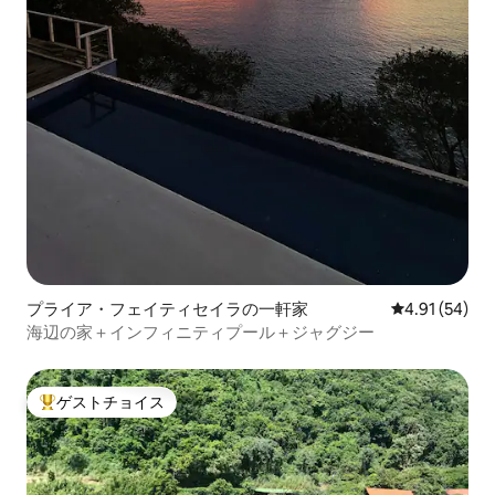
プライア・フェイティセイラの一軒家
レビュー54件
4.91 (54)
海辺の家＋インフィニティプール＋ジャグジー
ゲストチョイス
大好評のゲストチョイスです。