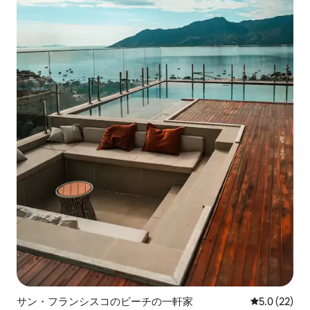
サン・フランシスコのビーチの一軒家
レビュー22
5.0 (22)