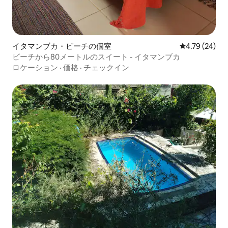
イタマンブカ・ビーチの個室
レビュー24件
4.79 (24)
ビーチから80メートルのスイート - イタマンブカ
ロケーション
·
価格
·
チェックイン