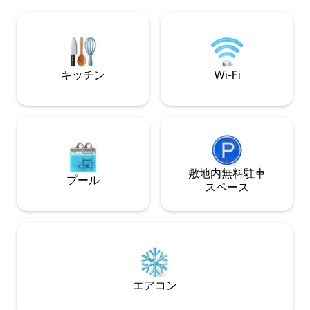
と、ベッドルーム
に天井ファンが備わっており、Casinha
ています。 バル
do Sapêは涼しく、あなたが十分な休息と
セットがあります
楽しみを満喫できるようになっていま
ーチからのみです
す！
い:)
キッチン
Wi-Fi
敷地内無料駐⁠車
プール
ス⁠ペ⁠ー⁠ス
エアコン