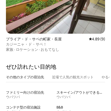
プライア・ド・サペの町家・長屋
レビュー9件
4.89 (9)
カジーニャ・ド・サペ！
家族
·
ロケーション
·
おもてなし
ぜひ訪⁠れ⁠た⁠い目⁠的⁠地
その他のタ⁠イ⁠プ⁠の宿⁠泊⁠先
近場で人気の観光スポット
やる
ファミリー向けの宿泊先
スキーイン/アウトができる宿泊先
ウバツバ
ウバツバ
コンテナ型の宿泊施設
B&B