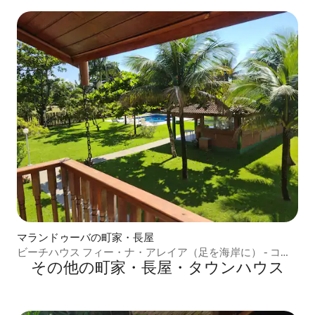
マランドゥーバの町家・長屋
ビーチハウス フィー・ナ・アレイア（足を海岸に） - コン
その他の町家・長屋・タウンハウス
ドミニアム - マランドゥバ