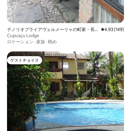
テノリオプライアヴェルメーリャの町家・長
レビュー149件
4.93 (149)
屋
Cupuaçu Lodge
ロケーション
·
家族
·
眺め
ゲストチョイス
ゲストチョイス