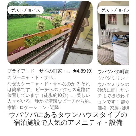
ゲストチョイス
ゲストチョイス
ゲストチョイス
ゲストチョイス
プライア・ド・サペの町家・
レビュー9件、5つ星中4.89
4.89 (9)
ウバツバの町家・
長屋
カジーニャ・ド・サペ！
ウバツミリン・ペ
なぜカシーニャ・ド・サペなのか？ それ
ウバツミリンの素
は簡単です。 ビーチへのアクセス道路に
砂浜に面したシン
位置しています（徒歩約10分）。 美しい
チまで徒歩わずか
人々がいる、静かで清潔なビーチから約
ョンです！ 静か
390mの場所にあります。散らかっていま
家族
·
ロケーション
·
近隣
ーチを楽しみたい
価格
·
家族
·
徒歩移
せん！静かな場所です。 市場、パン屋、
ウバツバにあるタウンハウスタイプの
共有されており、
ワインショップが近く（150m）にありま
ご宿泊いただけま
宿泊施設で人気のアメニティ・設備
す。 まだご納得いただけませんか？
ブルベッド1台と
Casinha do Sapêは、客室の1つにエアコ
ています。 シャレ
ン、客室2つ、浴室2つ、リビングルーム