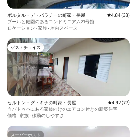
ポルタル・デ・パラチーの町家・長屋
レビュー38件
4.84 (38)
プールと庭園のあるコンドミニアム21号館
ロケーション
·
家族
·
屋内スペース
ゲストチョイス
ゲストチョイス
セルトン・ダ・キナの町家・長屋
レビュー77件
4.92 (77)
ウバトゥバにある家族向けのエアコン付きの新築住宅
価格
·
家族
·
移動のしやすさ
スーパーホスト