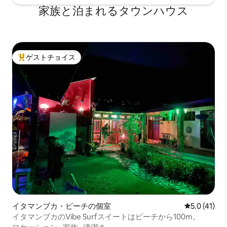
家族と泊まれるタウンハウス
ゲストチョイス
大好評のゲストチョイスです。
イタマンブカ・ビーチの個室
レビュー41
5.0 (41)
イタマンブカのVibe Surfスイートはビーチから100m。