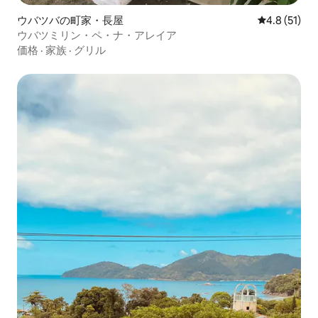
ウバツバの町家・長屋
レビュー51
4.8 (51)
ウバツミリン・ペ・ナ・アレイア
価格
·
家族
·
グリル