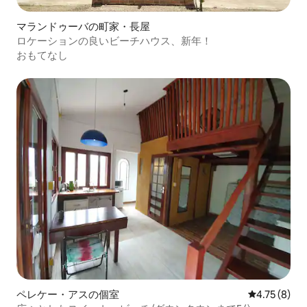
マランドゥーバの町家・長屋
ロケーションの良いビーチハウス、新年！
おもてなし
ペレケー・アスの個室
レビュー8件
4.75 (8)