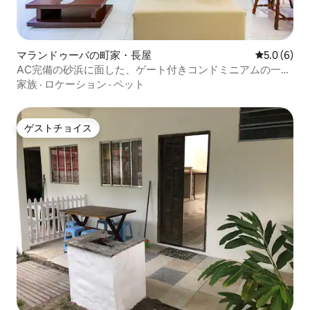
マランドゥーバの町家・長屋
レビュー6
5.0 (6)
AC完備の砂浜に面した、ゲート付きコンドミニアムの一戸
建て
家族
·
ロケーション
·
ペット
ゲストチョイス
ゲストチョイス