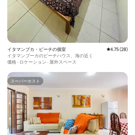
イタマンブカ・ビーチの個室
レビュー28件
4.75 (28)
イタマンブーカのビーチハウス、海の近く
価格
·
ロケーション
·
屋外スペース
スーパーホスト
スーパーホスト