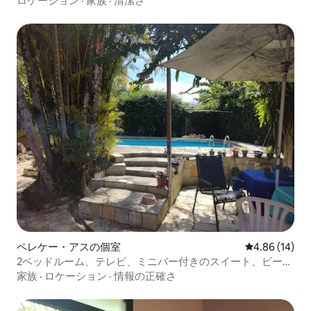
ロケーション
·
家族
·
清潔さ
ペレケー・アスの個室
レビュー14件
4.86 (14)
2ベッドルーム、テレビ、ミニバー付きのスイート、ビーチ
近く
家族
·
ロケーション
·
情報の正確さ