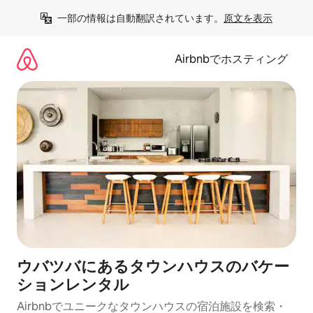
コ
一部の情報は自動翻訳されています。
原文を表示
ン
テ
ン
Airbnbでホスティング
ツ
に
ス
キ
ッ
プ
ウバツバにあるタウンハウスのバケー
ションレンタル
Airbnbでユニークなタウンハウスの宿泊施設を検索・