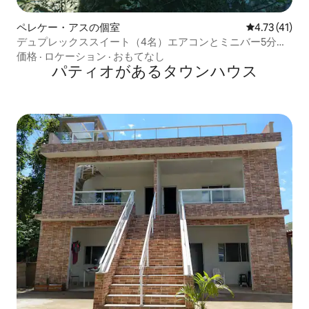
ペレケー・アスの個室
レビュー41件
4.73 (41)
デュプレックススイート（4名）エアコンとミニバー5分ビ
ーチ
価格
·
ロケーション
·
おもてなし
パティオがあるタウンハウス