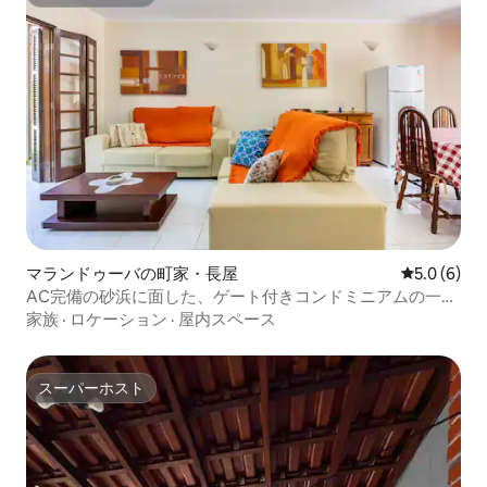
スーパーホスト
マランドゥーバの町家・長屋
レビュー6
5.0 (6)
AC完備の砂浜に面した、ゲート付きコンドミニアムの一戸
建て
家族
·
ロケーション
·
屋内スペース
スーパーホスト
スーパーホスト