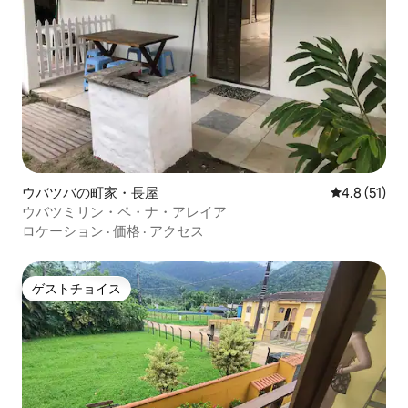
ウバツバの町家・長屋
レビュー51
4.8 (51)
ウバツミリン・ペ・ナ・アレイア
ロケーション
·
価格
·
アクセス
ゲストチョイス
ゲストチョイス