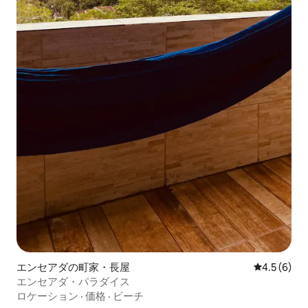
エンセアダの町家・長屋
レビュー6
4.5 (6)
エンセアダ・パラダイス
ロケーション
·
価格
·
ビーチ