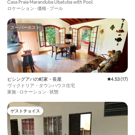
Casa Praia Maranduba Ubatuba with Pool.
ロケーション
·
価格
·
プール
スーパーホスト
スーパーホスト
ピシングアバの町家・長屋
レビュー17件
4.53 (17)
ヴィクトリア・タウンハウス住宅
家族
·
ロケーション
·
状態
ゲストチョイス
ゲストチョイス