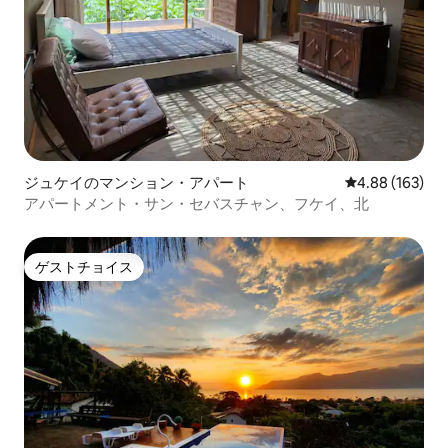
ジュケイのマンション・アパート
レビュー163件
4.88 (163)
アパートメント・サン・セバスチャン、フケイ、北
ゲストチョイス
ゲストチョイス