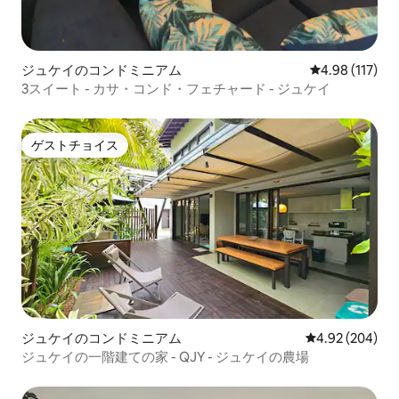
ジュケイのコンドミニアム
レビュー117件
4.98 (117)
3スイート - カサ・コンド・フェチャード - ジュケイ
ゲストチョイス
ゲストチョイス
ジュケイのコンドミニアム
レビュー204件
4.92 (204)
ジュケイの一階建ての家 - QJY - ジュケイの農場