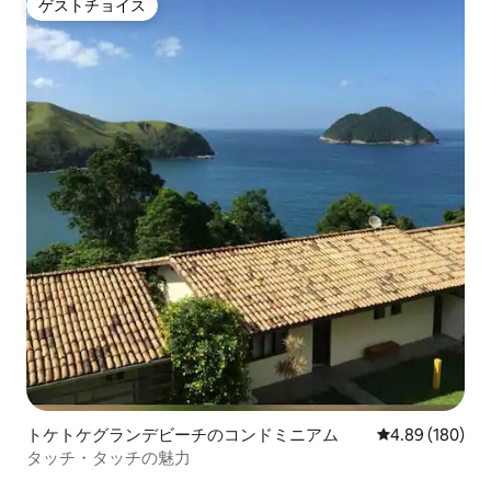
ゲストチョイス
ゲストチョイス
トケトケグランデビーチのコンドミニアム
レビュー180件
4.89 (180)
タッチ・タッチの魅力