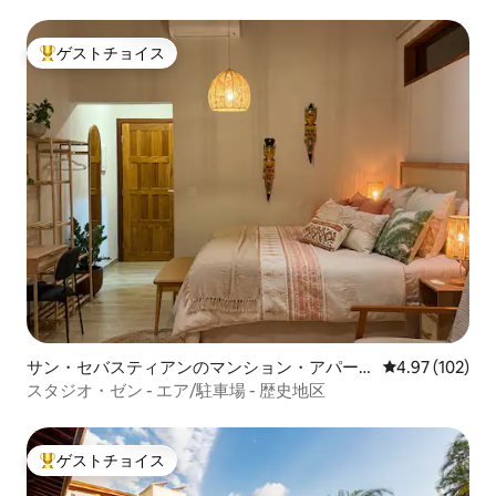
ジ、温水プール
ゲストチョイス
大好評のゲストチョイスです。
サン・セバスティアンのマンション・アパー
レビュー102件
4.97 (102)
ト
スタジオ・ゼン - エア/駐車場 - 歴史地区
ゲストチョイス
大好評のゲストチョイスです。