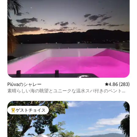
Piúvaのシャレー
レビュー283件
4.86 (283)
素晴らしい海の眺望とユニークな温水スパ付きのペントハ
ウス
ゲストチョイス
大好評のゲストチョイスです。