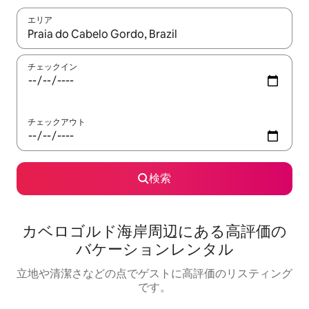
エリア
検索結果が表示されたら、上下の矢印キーを使って移動するか、
チェックイン
チェックアウト
検索
カベロゴルド海岸⁠周⁠辺⁠に⁠あ⁠る高⁠評⁠価⁠の
バ⁠ケ⁠ー⁠シ⁠ョ⁠ン⁠レ⁠ン⁠タ⁠ル
立地や清潔さなどの点でゲストに高評価のリスティング
です。