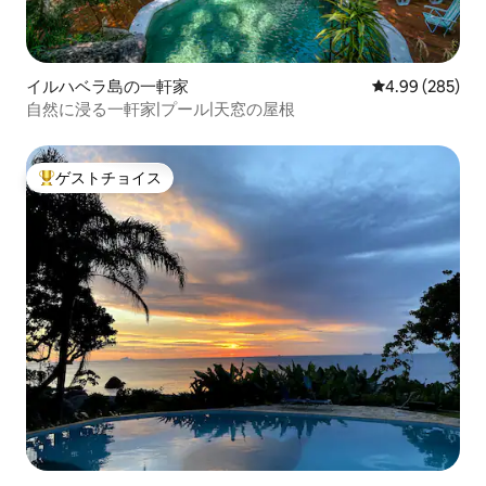
イルハベラ島の一軒家
レビュー285件
4.99 (285)
自然に浸る一軒家|プール|天窓の屋根
ゲストチョイス
大好評のゲストチョイスです。