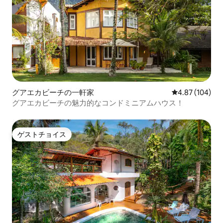
グアエカビーチの一軒家
レビュー104件
4.87 (104)
グアエカビーチの魅力的なコンドミニアムハウス！
ゲストチョイス
ゲストチョイス