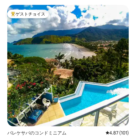
ゲストチョイス
大好評のゲストチョイスです。
バレケサバのコンドミニアム
レビュー101件
4.87 (101)