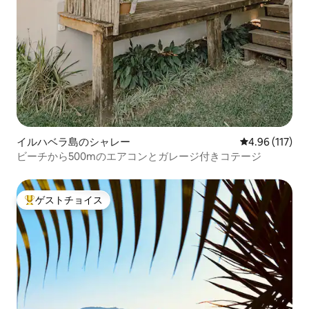
イルハベラ島のシャレー
レビュー117件
4.96 (117)
ビーチから500mのエアコンとガレージ付きコテージ
ゲストチョイス
大好評のゲストチョイスです。