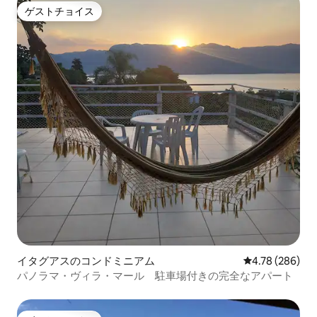
ゲストチョイス
ゲストチョイス
イタグアスのコンドミニアム
レビュー286件
4.78 (286)
パノラマ・ヴィラ・マール 駐車場付きの完全なアパート