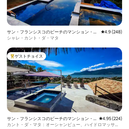
サン・フランシスコのビーチのマンション・ア
レビュー248
4.9 (248)
パート
シャレ・カント・ダ・マタ
ゲストチョイス
大好評のゲストチョイスです。
サン・フランシスコのビーチのマンション・
レビュー224件
4.95 (224)
アパート
カント・ダ・マタ：オーシャンビュー、ハイドロマッサー