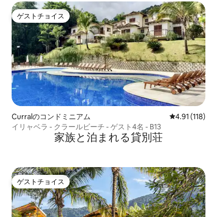
ゲストチョイス
ゲストチョイス
Curralのコンドミニアム
レビュー118
4.91 (118)
イリャベラ - クラールビーチ - ゲスト4名 - B13
家族と泊まれる貸別荘
ゲストチョイス
ゲストチョイス