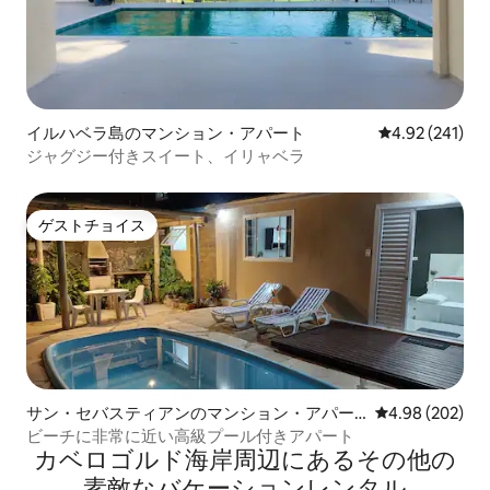
イルハベラ島のマンション・アパート
レビュー241件
4.92 (241)
ジャグジー付きスイート、イリャベラ
ゲストチョイス
ゲストチョイス
サン・セバスティアンのマンション・アパー
レビュー202件
4.98 (202)
ト
ビーチに非常に近い高級プール付きアパート
カベロゴルド海岸⁠周⁠辺⁠に⁠あ⁠るそ⁠の⁠他⁠の
素⁠敵⁠なバ⁠ケ⁠ー⁠シ⁠ョ⁠ン⁠レ⁠ン⁠タ⁠ル