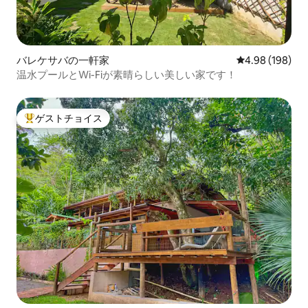
バレケサバの一軒家
レビュー198件
4.98 (198)
温水プールとWi-Fiが素晴らしい美しい家です！
ゲストチョイス
大好評のゲストチョイスです。