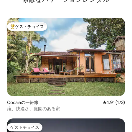
ゲストチョイス
大好評のゲストチョイスです。
Cocaiaの一軒家
レビュー173
4.91 (173)
滝、快適さ、庭園のある家
ゲストチョイス
ゲストチョイス