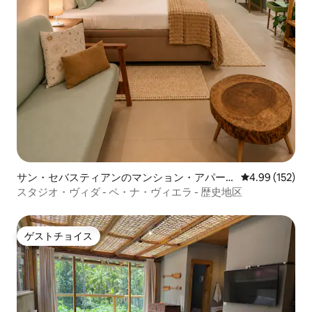
サン・セバスティアンのマンション・アパー
レビュー152件
4.99 (152)
ト
スタジオ・ヴィダ - ペ・ナ・ヴィエラ - 歴史地区
ゲストチョイス
ゲストチョイス