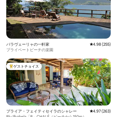
バラヴェーリャの一軒家
レビュー255件
4.98 (255)
プライベートビーチの楽園
ゲストチョイス
大好評のゲストチョイスです。
プライア・フェイティセイラのシャレー
レビュー263件
4.97 (263)
Blu Ilhabela「B」CHALÉ（ビーチから150m）