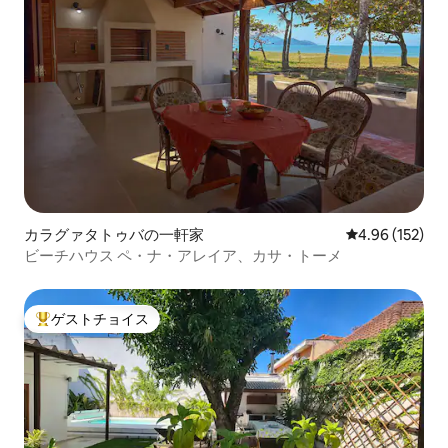
カラグァタトゥバの一軒家
レビュー152件
4.96 (152)
ビーチハウス ペ・ナ・アレイア、カサ・トーメ
ゲストチョイス
大好評のゲストチョイスです。