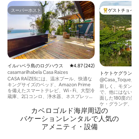
スーパーホスト
ゲストチョイス
スーパーホスト
大好評のゲストチ
イルハベラ島のログハウス
レビュー242件、5つ星中4.87
4.87 (242)
casamarilhabela Casa Raizes
トケトケグランデ
CASA RAÍZESには、温水プール、快適な
一軒家
@Casa_Toque
キングサイズのベッド、Amazon Prime
水インフィニティ
新しく、モダンで
を備えたスマートテレビ、Wi - Fi、大型冷
で、他にはない景
蔵庫、2口コンロ、浄水器、ネスプレッ
面した180度の景
ソ、調理器具を備えたキッチン、ガスと
ケ・グランデ、カ
電気ヒーターを備えたシャワー、ハンモ
カベロゴルド海岸⁠周⁠辺⁠の
を眺めることがで
ックがあります。 コンドミニアムの中に
ニティプール。 1
バ⁠ケ⁠ー⁠シ⁠ョ⁠ン⁠レ⁠ン⁠タ⁠ル⁠で人⁠気⁠の
は安全な駐車スペースがあります。 海を
海に沈みます。 
ア⁠メ⁠ニ⁠テ⁠ィ⁠・⁠設⁠備
一望できる素晴らしいデッキ。 エアコ
おり、高速道路か
ン。Wi - Fi。 ご滞在の方のための専用の
で、完全なプライ
温水プール。 *ペット同伴のルールについ