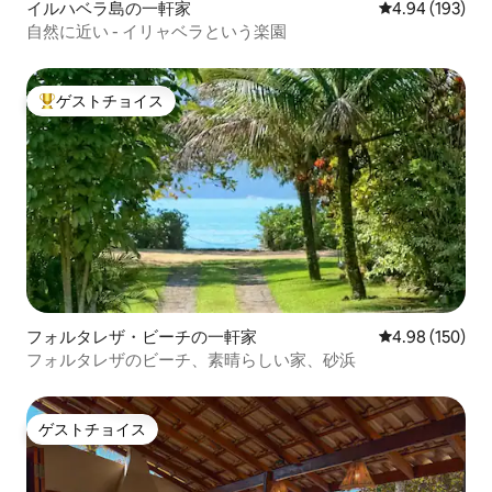
イルハベラ島の一軒家
レビュー193件
4.94 (193)
自然に近い - イリャベラという楽園
ゲストチョイス
大好評のゲストチョイスです。
フォルタレザ・ビーチの一軒家
レビュー150件
4.98 (150)
フォルタレザのビーチ、素晴らしい家、砂浜
ゲストチョイス
ゲストチョイス