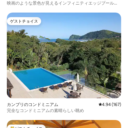
映画のような景色が見えるインフィニティエッジプールと
ハイドロプール
ゲストチョイス
ゲストチョイス
カンブリのコンドミニアム
レビュー167件
4.94 (167)
完全なコンドミニアムの素晴らしい眺め