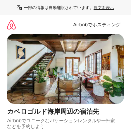
コ
一部の情報は自動翻訳されています。
原文を表示
ン
テ
ン
Airbnbでホスティング
ツ
に
ス
キ
ッ
プ
カベロゴルド海岸⁠周⁠辺⁠の宿⁠泊⁠先
Airbnbでユニークなバ⁠ケ⁠ー⁠シ⁠ョ⁠ンレ⁠ン⁠タ⁠ルや一⁠軒⁠家
な⁠ど⁠を予⁠約⁠し⁠よ⁠う