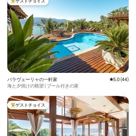
ゲストチョイス
大好評のゲストチョイスです。
バラヴェーリャの一軒家
レビュー44
5.0 (44)
海と夕焼けの眺望 | プール付きの家
ゲストチョイス
大好評のゲストチョイスです。