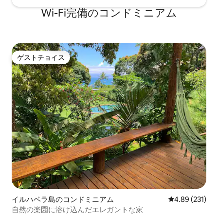
Wi-Fi完備のコンドミニアム
ゲストチョイス
ゲストチョイス
イルハベラ島のコンドミニアム
レビュー231件
4.89 (231)
自然の楽園に溶け込んだエレガントな家