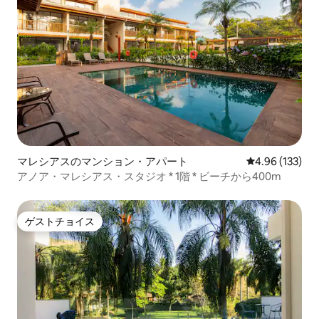
マレシアスのマンション・アパート
レビュー133件
4.96 (133)
アノア・マレシアス・スタジオ * 1階 * ビーチから400m
ゲストチョイス
ゲストチョイス