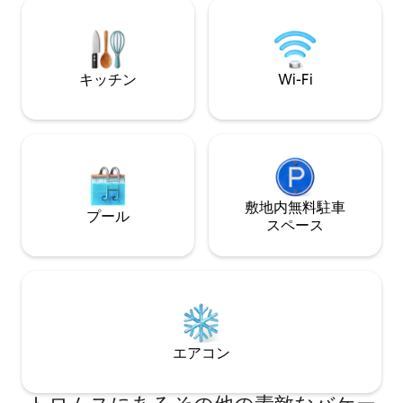
ながら、アトラク
空に面しています。オーロラや真夜中の
ー、市内中心部）に
太陽を見るのに最適です。 ハースタまで
れたばかり - Wi-Fi
20分、エヴェネスまで1時間。敷地内のサ
ウナをご予約いただけます。リネン、タ
キッチン
Wi-Fi
オル、バスローブ、スリッパ。天窓、遮
光なし - スリープマスク。
敷地内無料駐⁠車
プール
ス⁠ペ⁠ー⁠ス
エアコン