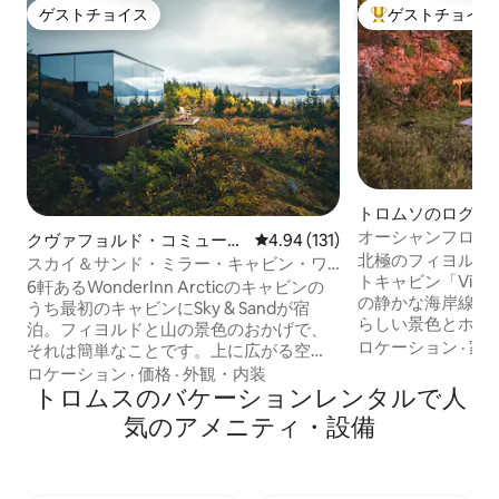
ゲストチョイス
ゲストチョイス
ゲストチョイス
大好評のゲストチ
トロムソのログハ
オーシャンフロン
クヴァフョルド・コミューン
レビュー131件、5つ星中4.94
4.94 (131)
ジー／フィヨルド
北極のフィヨルド
のタイニーハウス
スカイ＆サンド・ミラー・キャビン・ワ
トキャビン「Vikin
ンダーイン・アークティック
6軒あるWonderInn Arcticのキャビンの
の静かな海岸線を
うち最初のキャビンにSky & Sandが宿
らしい景色とホッ
泊。フィヨルドと山の景色のおかげで、
だけます。オーロ
ロケーション
·
家
それは簡単なことです。上に広がる空
したデッキと床か
と、下に広がる淡い色のクヴェフィヨル
ロケーション
·
価格
·
外観・内装
YouTube動画：
ドの海岸線に囲まれていることにちなん
トロムスのバケーションレンタルで人
「@Northscapec
で名付けられました。鏡のようなガラス
気のアメニティ・設備
の動画タブを検索してく
は、光の変化に合わせて両方を反射しま
から車で40分 -
す。 2人用のミラーキャビン：床から天井
れ家に最適 -オー
までのガラス、プライベートテラスのジ
観賞するのに最適 
ャグジー、ベッドからの眺め。最も広い