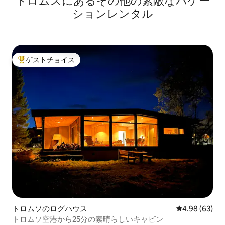
トロムスにあるその他の素敵なバケー
ションレンタル
ゲストチョイス
大好評のゲストチョイスです。
トロムソのログハウス
レビュー63件
4.98 (63)
トロムソ空港から25分の素晴らしいキャビン