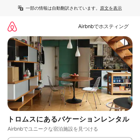
コ
一部の情報は自動翻訳されています。
原文を表示
ン
テ
ン
Airbnbでホスティング
ツ
に
ス
キ
ッ
プ
トロムスにあるバケーションレンタル
Airbnbでユニークな宿泊施設を見つける