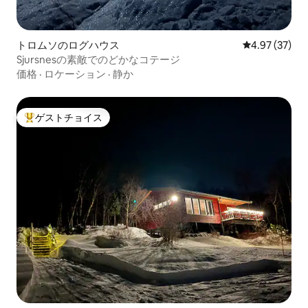
トロムソのログハウス
レビュー37件
4.97 (37)
Sjursnesの素敵でのどかなコテージ
価格
·
ロケーション
·
静か
ゲストチョイス
大好評のゲストチョイスです。