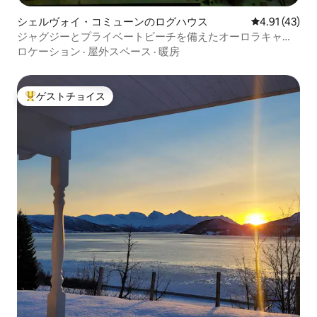
シェルヴォイ・コミューンのログハウス
レビュー43件
4.91 (43)
ジャグジーとプライベートビーチを備えたオーロラキャビ
ン
ロケーション
·
屋外スペース
·
暖房
ゲストチョイス
大好評のゲストチョイスです。