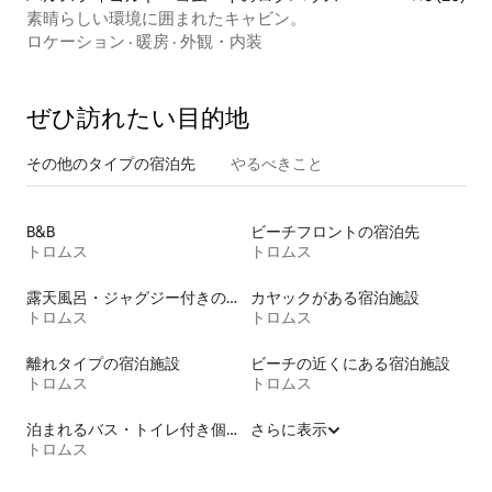
素晴らしい環境に囲まれたキャビン。
ロケーション
·
暖房
·
外観・内装
ぜひ訪⁠れ⁠た⁠い目⁠的⁠地
その他のタ⁠イ⁠プ⁠の宿⁠泊⁠先
やるべきこと
B&B
ビーチフロントの宿泊先
トロムス
トロムス
露天風呂・ジャグジー付きの宿泊施設
カヤックがある宿泊施設
トロムス
トロムス
離れタイプの宿泊施設
ビーチの近くにある宿泊施設
トロムス
トロムス
泊まれるバス・トイレ付き個室
さらに表示
トロムス