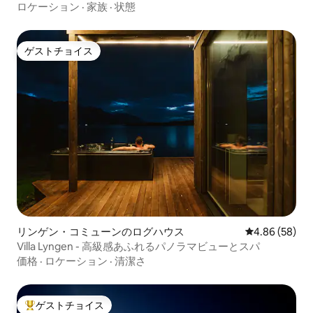
ロケーション
·
家族
·
状態
ゲストチョイス
ゲストチョイス
リンゲン・コミューンのログハウス
レビュー58件
4.86 (58)
Villa Lyngen - 高級感あふれるパノラマビューとスパ
価格
·
ロケーション
·
清潔さ
ゲストチョイス
大好評のゲストチョイスです。