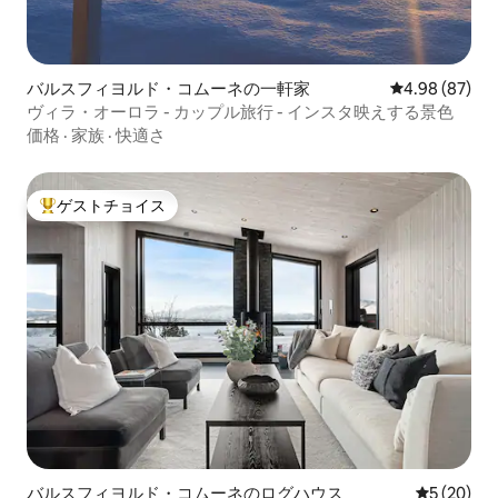
バルスフィヨルド・コムーネの一軒家
レビュー87件
4.98 (87)
ヴィラ・オーロラ - カップル旅行 - インスタ映えする景色
価格
·
家族
·
快適さ
ゲストチョイス
大好評のゲストチョイスです。
バルスフィヨルド・コムーネのログハウス
レビュー2
5 (20)