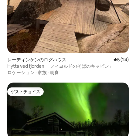
レーディンゲンのログハウス
レビュー2
5 (24)
Hytta ved fjorden 「フィヨルドのそばのキャビン」
ロケーション
·
家族
·
朝食
ゲストチョイス
ゲストチョイス