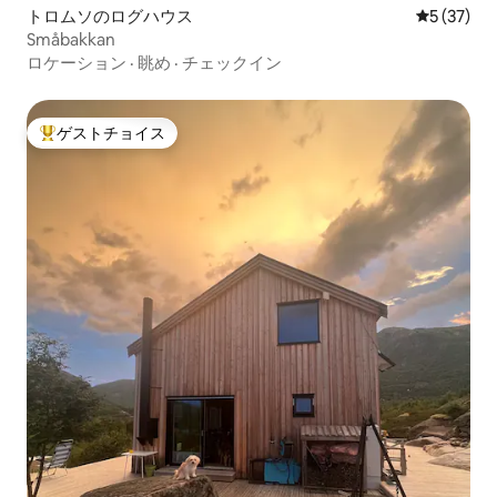
トロムソのログハウス
レビュー3
5 (37)
Småbakkan
ロケーション
·
眺め
·
チェックイン
ゲストチョイス
大好評のゲストチョイスです。