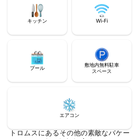
ながら、アトラク
空に面しています。オーロラや真夜中の
ー、市内中心部）に
太陽を見るのに最適です。 ハースタまで
れたばかり - Wi-Fi
20分、エヴェネスまで1時間。敷地内のサ
キッチン
Wi-Fi
ウナをご予約いただけます。リネン、タ
オル、バスローブ、スリッパ。天窓、遮
光なし - スリープマスク。
敷地内無料駐⁠車
プール
ス⁠ペ⁠ー⁠ス
エアコン
トロムスにあるその他の素敵なバケー