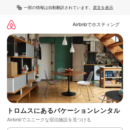
コ
一部の情報は自動翻訳されています。
原文を表示
ン
テ
ン
Airbnbでホスティング
ツ
に
ス
キ
ッ
プ
トロムスにあるバケーションレンタル
Airbnbでユニークな宿泊施設を見つける