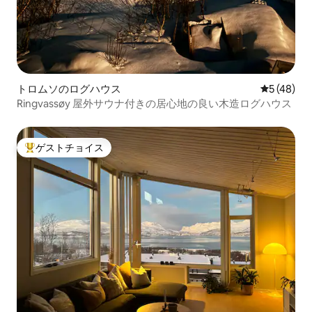
トロムソのログハウス
レビュー4
5 (48)
Ringvassøy 屋外サウナ付きの居心地の良い木造ログハウス
ゲストチョイス
大好評のゲストチョイスです。