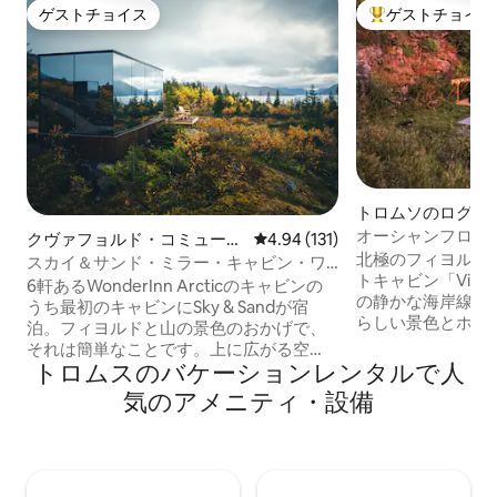
ゲストチョイス
ゲストチョイス
ゲストチョイス
大好評のゲストチ
トロムソのログハ
オーシャンフロン
クヴァフョルド・コミューン
レビュー131件、5つ星中4.94
4.94 (131)
ジー／フィヨルド
北極のフィヨルド
のタイニーハウス
スカイ＆サンド・ミラー・キャビン・ワ
トキャビン「Vikin
ンダーイン・アークティック
6軒あるWonderInn Arcticのキャビンの
の静かな海岸線を
うち最初のキャビンにSky & Sandが宿
らしい景色とホッ
泊。フィヨルドと山の景色のおかげで、
だけます。オーロ
それは簡単なことです。上に広がる空
したデッキと床か
トロムスのバケーションレンタルで人
と、下に広がる淡い色のクヴェフィヨル
YouTube動画：
ドの海岸線に囲まれていることにちなん
気のアメニティ・設備
「@Northscapec
で名付けられました。鏡のようなガラス
の動画タブを検索してく
は、光の変化に合わせて両方を反射しま
から車で40分 -
す。 2人用のミラーキャビン：床から天井
れ家に最適 -オー
までのガラス、プライベートテラスのジ
観賞するのに最適 
ャグジー、ベッドからの眺め。最も広い