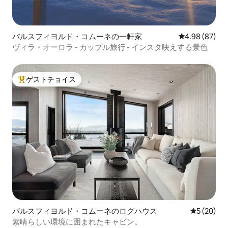
バルスフィヨルド・コムーネの一軒家
レビュー87件
4.98 (87)
ヴィラ・オーロラ - カップル旅行 - インスタ映えする景色
ゲストチョイス
大好評のゲストチョイスです。
バルスフィヨルド・コムーネのログハウス
レビュー2
5 (20)
素晴らしい環境に囲まれたキャビン。