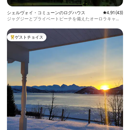
シェルヴォイ・コミューンのログハウス
レビュー43件
4.91 (43)
ジャグジーとプライベートビーチを備えたオーロラキャビ
ン
ゲストチョイス
大好評のゲストチョイスです。