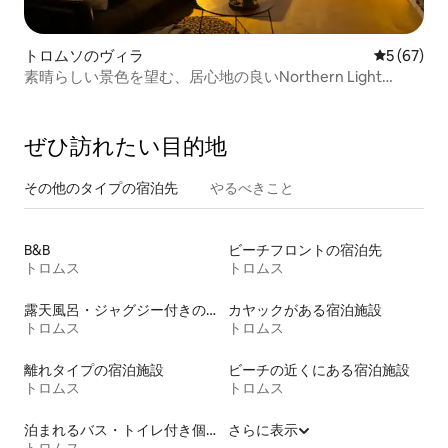
トロムソのヴィラ
レビュー6
5 (67)
素晴らしい景色を望む、居心地の良いNorthern Light
villa！
ぜひ訪⁠れ⁠た⁠い目⁠的⁠地
その他のタ⁠イ⁠プ⁠の宿⁠泊⁠先
やるべきこと
B&B
ビーチフロントの宿泊先
トロムス
トロムス
露天風呂・ジャグジー付きの宿泊施設
カヤックがある宿泊施設
トロムス
トロムス
離れタイプの宿泊施設
ビーチの近くにある宿泊施設
トロムス
トロムス
泊まれるバス・トイレ付き個室
さらに表示