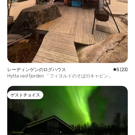
レーディンゲンのログハウス
レビュー2
5 (23)
Hytta ved fjorden 「フィヨルドのそばのキャビン」
ゲストチョイス
ゲストチョイス