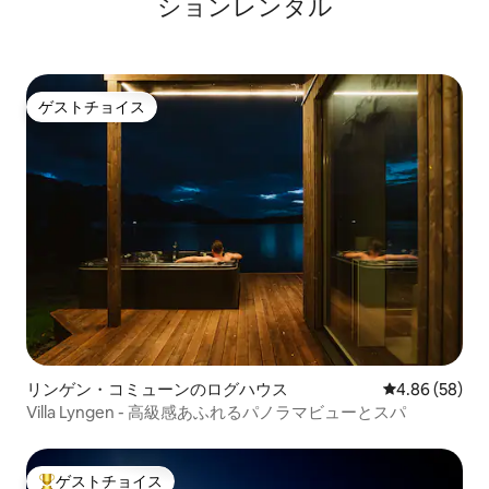
ションレンタル
ゲストチョイス
ゲストチョイス
リンゲン・コミューンのログハウス
レビュー58件
4.86 (58)
Villa Lyngen - 高級感あふれるパノラマビューとスパ
ゲストチョイス