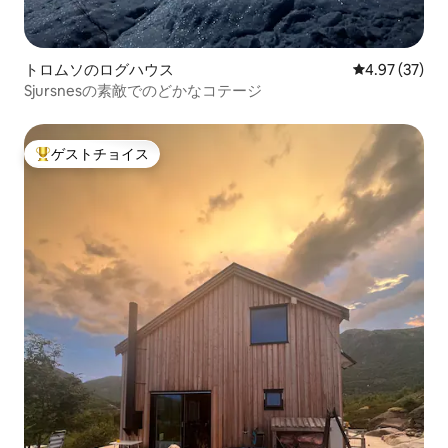
トロムソのログハウス
レビュー37件
4.97 (37)
Sjursnesの素敵でのどかなコテージ
ゲストチョイス
大好評のゲストチョイスです。