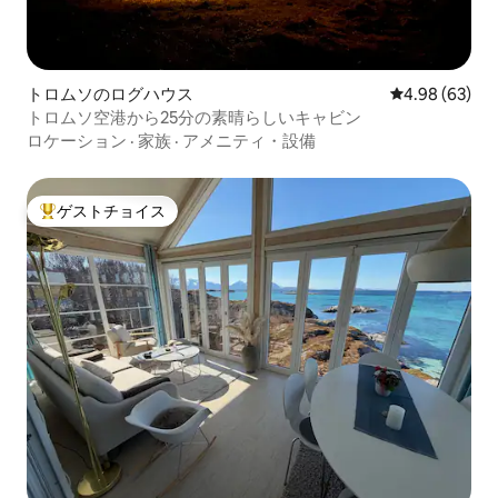
トロムソのログハウス
レビュー63件
4.98 (63)
トロムソ空港から25分の素晴らしいキャビン
ロケーション
·
家族
·
アメニティ・設備
ゲストチョイス
大好評のゲストチョイスです。