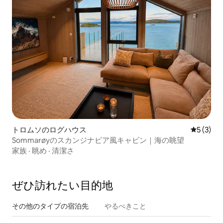
トロムソのログハウス
レビュー
5 (3)
Sommarøyのスカンジナビア風キャビン｜海の眺望
家族
·
眺め
·
清潔さ
ぜひ訪⁠れ⁠た⁠い目⁠的⁠地
その他のタ⁠イ⁠プ⁠の宿⁠泊⁠先
やるべきこと