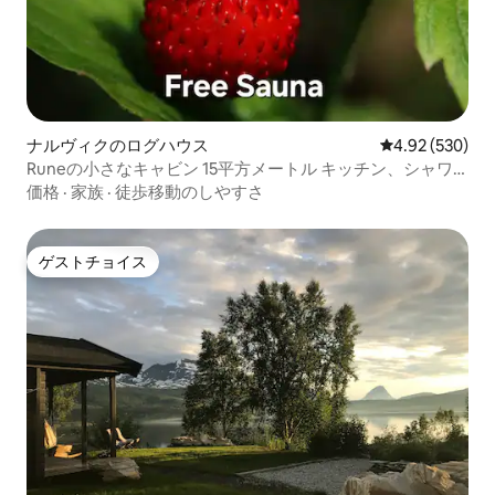
ナルヴィクのログハウス
レビュー530件
4.92 (530)
Runeの小さなキャビン 15平方メートル キッチン、シャワ
ー、トイレ
価格
·
家族
·
徒歩移動のしやすさ
ゲストチョイス
ゲストチョイス