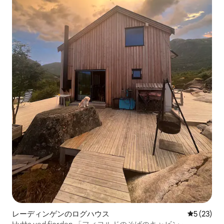
レーディンゲンのログハウス
レビュー2
5 (23)