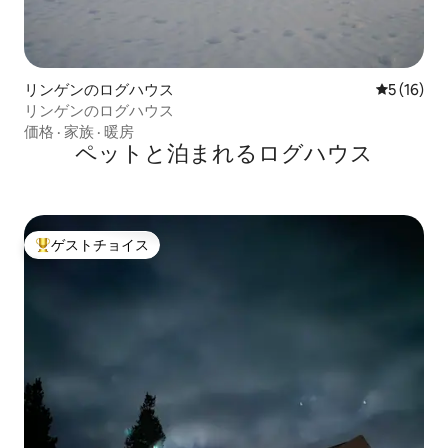
リンゲンのログハウス
レビュー1
5 (16)
リンゲンのログハウス
価格
·
家族
·
暖房
ペットと泊まれるログハウス
ゲストチョイス
大好評のゲストチョイスです。