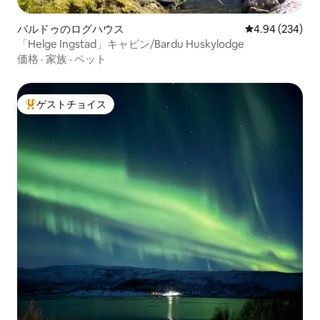
バルドゥのログハウス
レビュー234件
4.94 (234)
「Helge Ingstad」キャビン/Bardu Huskylodge
価格
·
家族
·
ペット
ゲストチョイス
大好評のゲストチョイスです。