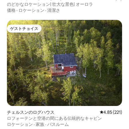
のどかなロケーション| 壮大な景色| オーロラ
価格
·
ロケーション
·
清潔さ
ゲストチョイス
ゲストチョイス
チェルスンのログハウス
レビュー221件
4.85 (221)
ロフォーテンと空港の間にある伝統的なキャビン
ロケーション
·
家族
·
バスルーム