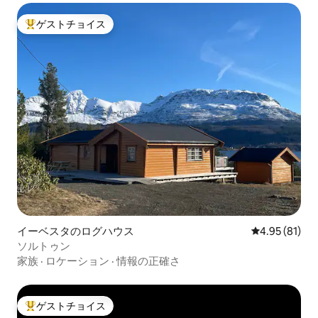
ゲストチョイス
大好評のゲストチョイスです。
イーベスタのログハウス
レビュー81件
4.95 (81)
ソルトゥン
家族
·
ロケーション
·
情報の正確さ
ゲストチョイス
大好評のゲストチョイスです。