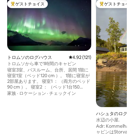
ゲストチョイス
ゲストチョイス
大好評のゲストチョイスです。
大好評のゲストチ
トロムソのログハウス
レビュー121件、5つ星中4.92
4.92 (121)
トロムソから車で1時間のキャビン
寝室3室、バスルーム、台所、居間 1階に
寝室1室（ベッド120 cm ）。 1階に寝室が
2部屋あります。 寝室1 ： （両方のベッド
90 cm ）。 寝室2 ： （ベッド1台150
cm、90 cm 1台、75 cm 1台）。 バスルー
家族
·
ロケーション
·
チェックイン
ムとリビングルームの床暖房。 家賃には
あらゆる種類の暖房が含まれています。
「The Lyngen Alps」（ Lyngsalpene ）
ハシュタのログハ
の下のエリアは、冬季休暇と夏の休暇の
水辺の小屋.
両方に人気があります。 真冬の暗い月に
Adr: Kommelhågve
は、「オーロラ」（オーロラ）を見るこ
ャビンはStorvann
とができます。 最も暗い冬が長い日に変