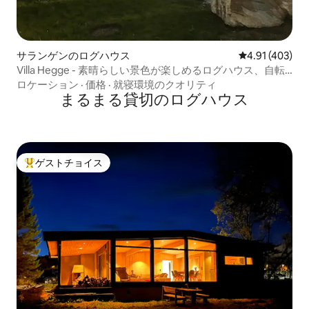
サランゲンのログハウス
レビュー403件
4.91 (403)
Villa Hegge - 素晴らしい景色が楽しめるログハウス、自転
車2台付き
ロケーション
·
価格
·
就寝環境のクオリティ
まるまる貸切のログハウス
ゲストチョイス
大好評のゲストチョイスです。