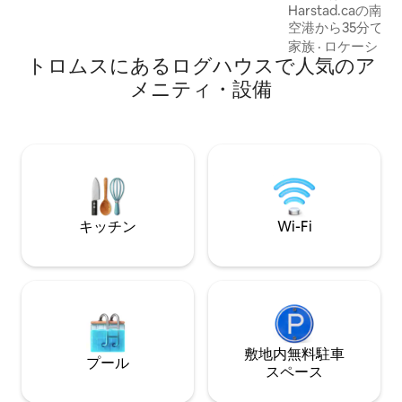
Harstad.caの南
わると、スキーヤーは家の周りの壮大な
空港から35分で
山々に現れます。 スキーに行きたいな
ブルベッド付きの
ら、外に出て空にして行くことができま
家族
·
ロケーショ
トロムスにあるログハウスで人気のア
にはダブルベッド
す。 季節限定営業時間帯のレストラン・
ムにはCindere
バーがあります。 地元の食料品店まで5
メニティ・設備
の小便、シャワー
kmです。 冬には、地元のハスキー農場で
が備わっています
絵のように美しい環境を楽しむこともで
ーム/キッチンが
きますし、夏には乗馬に行くこともでき
ビがあります。 
ます。 夏には、この地域で良い釣りの機
す。キャビンに食
会を試すことができます。 湖、川、小
りません。 民間駐車場があります。 キャ
川、フィヨルドでの釣りは非常に人気が
ビンは夏季にレン
あります。 昼夜のため、昼夜を問わずこ
れを行うこともできます。 トロムソの国
キッチン
Wi-Fi
際空港までわずか70 kmです。 ナルビク
の電車の駅は車で2時間のところにありま
す。 土曜日を除き、毎日地元のバスが運
行しています。 フィンランドまで車で1時
間45分、スウェーデンまで車で3時間で
す。 自然の中でくつろげる場所です。 外
に座って空を横切るオーロラを眺めるの
に最適です。 家のオーナーは近くに住ん
敷地内無料駐⁠車
プール
でおり、英語とドイツ語を話します。 ご
ス⁠ペ⁠ー⁠ス
質問には、最善の方法でお答えできるよ