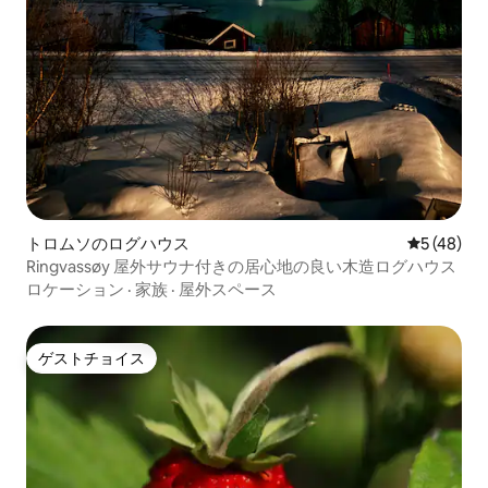
トロムソのログハウス
レビュー4
5 (48)
Ringvassøy 屋外サウナ付きの居心地の良い木造ログハウス
ロケーション
·
家族
·
屋外スペース
ゲストチョイス
ゲストチョイス