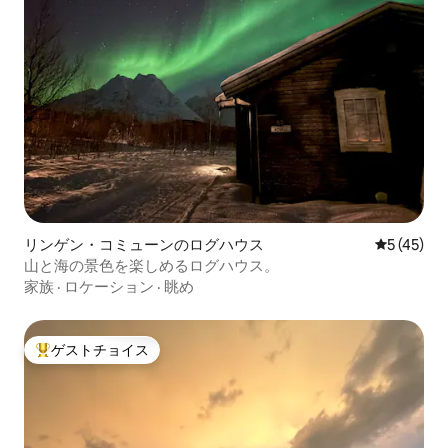
リンゲン・コミューンのログハウス
レビュー4
5 (45)
山と海の景色を楽しめるログハウス。
家族
·
ロケーション
·
眺め
ゲストチョイス
大好評のゲストチョイスです。