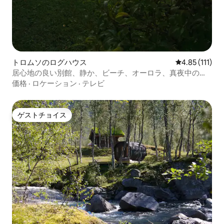
トロムソのログハウス
レビュー111
4.85 (111)
居心地の良い別館、静か、ビーチ、オーロラ、真夜中の太
陽
価格
·
ロケーション
·
テレビ
ゲストチョイス
ゲストチョイス