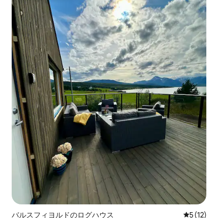
バルスフィヨルドのログハウス
レビュー1
5 (12)