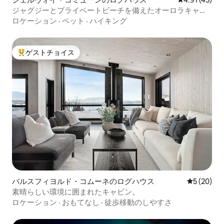
ジャグジーとプライベートビーチを備えたオーロラキャビ
ン
ロケーション
·
ペット
·
ハイキング
ゲストチョイス
大好評のゲストチョイスです。
バルスフィヨルド・コムーネのログハウス
レビュー2
5 (20)
素晴らしい環境に囲まれたキャビン。
ロケーション
·
おもてなし
·
徒歩移動のしやすさ