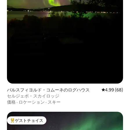
バルスフィヨルド・コムーネのログハウス
レビュー68件
4.99 (68)
セルジェボ・スカイロッジ
価格
·
ロケーション
·
スキー
ゲストチョイス
大好評のゲストチョイスです。