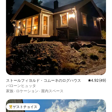
ストールフィヨルド・コムーネのログハウス
レビュー49件
4.92 (49)
バローンヒュッタ
家族
·
ロケーション
·
屋内スペース
ゲストチョイス
大好評のゲストチョイスです。