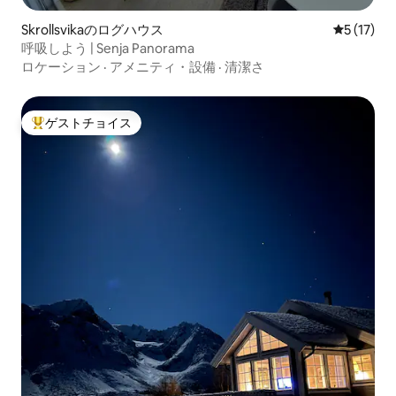
Skrollsvikaのログハウス
レビュー1
5 (17)
呼吸しよう | Senja Panorama
ロケーション
·
アメニティ・設備
·
清潔さ
ゲストチョイス
大好評のゲストチョイスです。