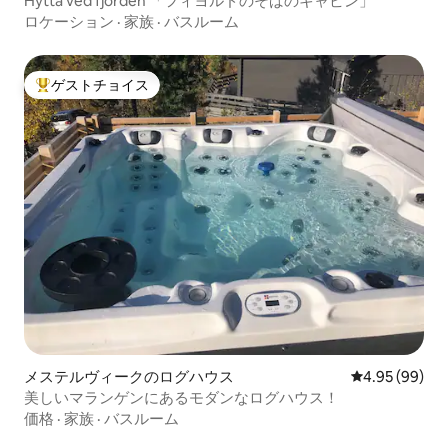
Hytta ved fjorden 「フィヨルドのそばのキャビン」
ロケーション
·
家族
·
バスルーム
ゲストチョイス
大好評のゲストチョイスです。
メステルヴィークのログハウス
レビュー99件
4.95 (99)
美しいマランゲンにあるモダンなログハウス！
価格
·
家族
·
バスルーム