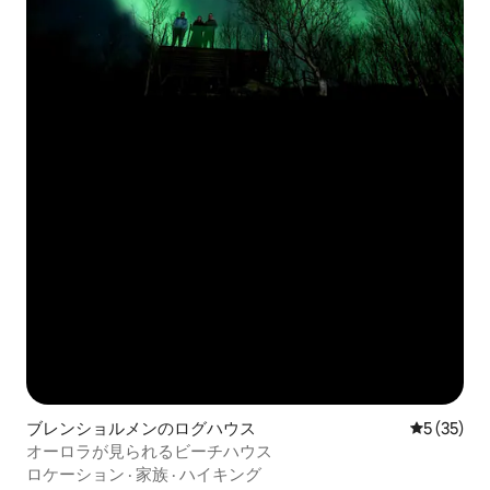
ブレンショルメンのログハウス
レビュー3
5 (35)
オーロラが見られるビーチハウス
ロケーション
·
家族
·
ハイキング