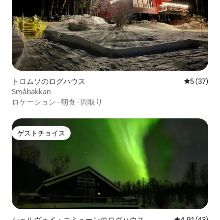
トロムソのログハウス
レビュー3
5 (37)
Småbakkan
ロケーション
·
朝食
·
間取り
ゲストチョイス
ゲストチョイス
シェルヴォイ・コミューンのログハウス
レビュー43件
4.91 (43)