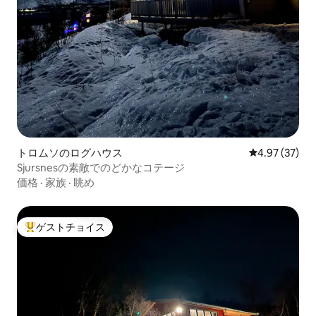
トロムソのログハウス
レビュー37件
4.97 (37)
Sjursnesの素敵でのどかなコテージ
価格
·
家族
·
眺め
ゲストチョイス
大好評のゲストチョイスです。