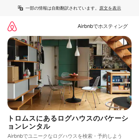
コ
一部の情報は自動翻訳されています。
原文を表示
ン
テ
ン
Airbnbでホスティング
ツ
に
ス
キ
ッ
プ
トロムスにあるログハウスのバケーシ
ョンレンタル
Airbnbでユニークなログハウスを検索・予約しよう