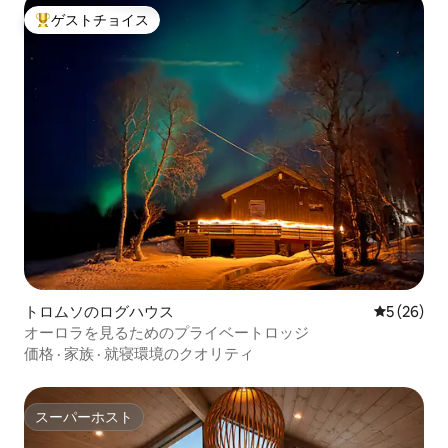
ゲストチョイス
大好評のゲストチョイスです。
トロムソのログハウス
レビュー2
5 (26)
オーロラを見るためのプライベートロッジ
価格
·
家族
·
就寝環境のクオリティ
スーパーホスト
スーパーホスト