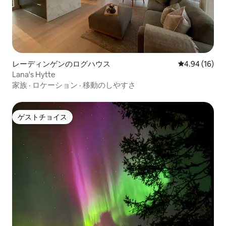
レーディンゲンのログハウス
レビュー16件
4.94 (16)
Lana's Hytte
家族
·
ロケーション
·
移動のしやすさ
ゲストチョイス
ゲストチョイス