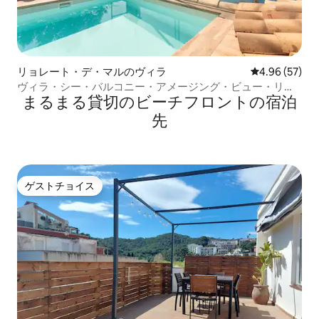
リョレート・デ・マルのヴィラ
レビュー57件
4.96 (57)
ヴィラ・シー・バルコニー・アメージング・ビュー・リョ
まるまる貸切のビーチフロントの宿泊
レート・デ・マル
先
ゲストチョイス
ゲストチョイス