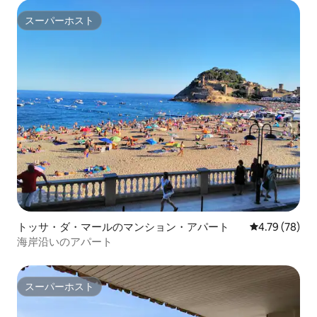
スーパーホスト
スーパーホスト
トッサ・ダ・マールのマンション・アパート
レビュー78件
4.79 (78)
海岸沿いのアパート
スーパーホスト
スーパーホスト