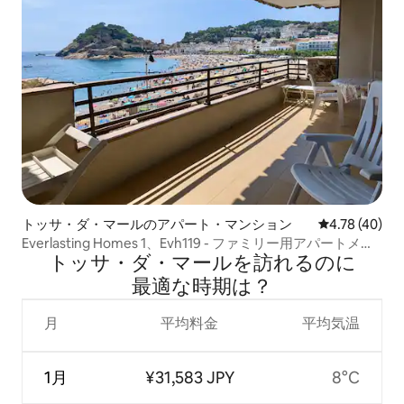
トッサ・ダ・マールのアパート・マンション
レビュー40件
4.78 (40)
Everlasting Homes 1、Evh119 - ファミリー用アパートメン
トッサ・ダ・マールを訪⁠れ⁠るの⁠に
ト...
最⁠適⁠な時⁠期⁠は⁠？
月
平均料金
平均気温
1月
¥31,583 JPY
8°C