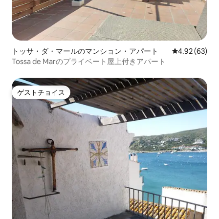
トッサ・ダ・マールのマンション・アパート
レビュー63件
4.92 (63)
Tossa de Marのプライベート屋上付きアパート
ゲストチョイス
ゲストチョイス