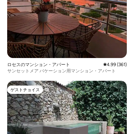
ロセスのマンション・アパート
レビュー361件
4.99 (361)
サンセットメア バケーション用マンション・アパート
ゲストチョイス
ゲストチョイス