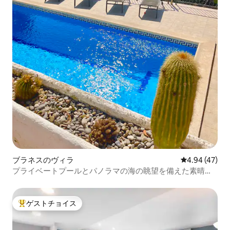
ブラネスのヴィラ
レビュー47件
4.94 (47)
プライベートプールとパノラマの海の眺望を備えた素晴ら
しいヴィラ
ゲストチョイス
大好評のゲストチョイスです。