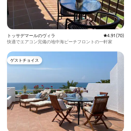
トッサデマールのヴィラ
レビュー70件
4.91 (70)
快適でエアコン完備の地中海ビーチフロントの一軒家
ゲストチョイス
ゲストチョイス