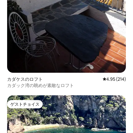
カダケスのロフト
レビュー214件
4.95 (214)
カダック湾の眺めが素敵なロフト
ゲストチョイス
ゲストチョイス