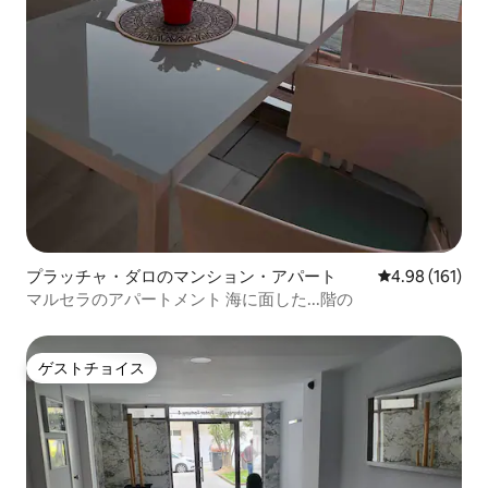
プラッチャ・ダロのマンション・アパート
レビュー161件
4.98 (161)
マルセラのアパートメント 海に面した...階の
ゲストチョイス
ゲストチョイス