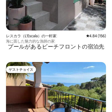
レスカラ（L'Escala）の一軒家
レビュー156件
4.84 (156)
海に面した魅力的な漁師の家
プールがあるビーチフロントの宿泊先
ゲストチョイス
ゲストチョイス