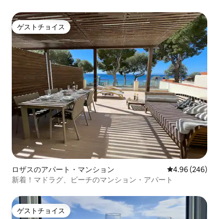
ゲストチョイス
ゲストチョイス
ロザスのアパート・マンション
レビュー246件
4.96 (246)
新着！マドラグ、ビーチのマンション・アパート
ゲストチョイス
ゲストチョイス