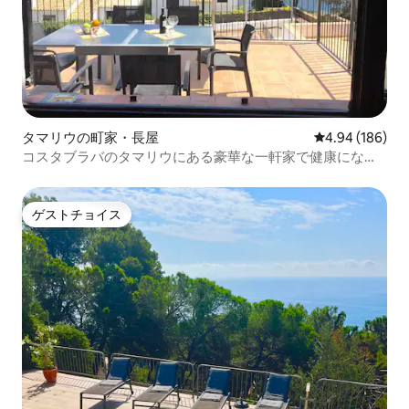
タマリウの町家・長屋
レビュー186件
4.94 (186)
コスタブラバのタマリウにある豪華な一軒家で健康になり
リラックス
ゲストチョイス
ゲストチョイス