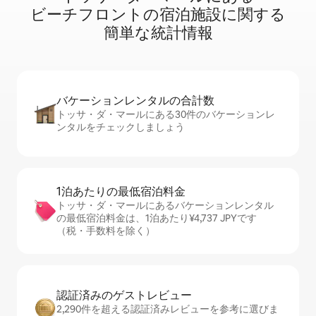
ビ⁠ー⁠チ⁠フ⁠ロ⁠ン⁠ト⁠の宿⁠泊⁠施⁠設⁠に関⁠す⁠る
簡⁠単⁠な統⁠計⁠情⁠報
バケーションレ⁠ン⁠タ⁠ル⁠の合⁠計⁠数
トッサ・ダ・マールにある30件のバケーションレ
ンタルをチェックしましょう
1泊あたりの最⁠低⁠宿⁠泊⁠料⁠金
トッサ・ダ・マールにあるバケーションレンタル
の最低宿泊料金は、1泊あたり¥4,737 JPYです
（税・手数料を除く）
認証済みのゲ⁠ス⁠ト⁠レ⁠ビ⁠ュ⁠ー
2,290件を超える認証済みレビューを参考に選びま