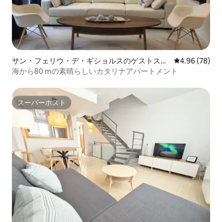
サン・フェリウ・デ・ギショルスのゲストスイ
レビュー78件
4.96 (78)
ート
海から80 mの素晴らしいカタリナアパートメント
スーパーホスト
スーパーホスト