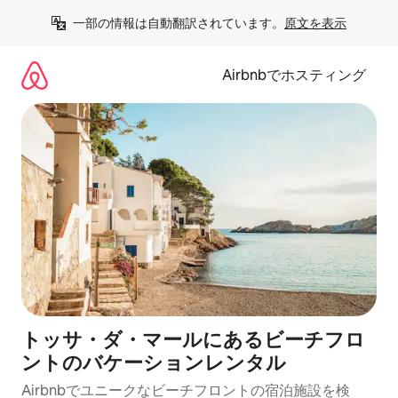
コ
一部の情報は自動翻訳されています。
原文を表示
ン
テ
ン
Airbnbでホスティング
ツ
に
ス
キ
ッ
プ
トッサ・ダ・マールにあるビーチフロ
ントのバケーションレンタル
Airbnbでユニークなビーチフロントの宿泊施設を検