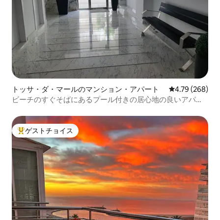
トッサ・ダ・マールのマンション・アパート
レビュー268件
4.79 (268)
ビーチのすぐそばにあるプール付きの居心地の良いアパー
ト
ゲストチョイス
大好評のゲストチョイスです。