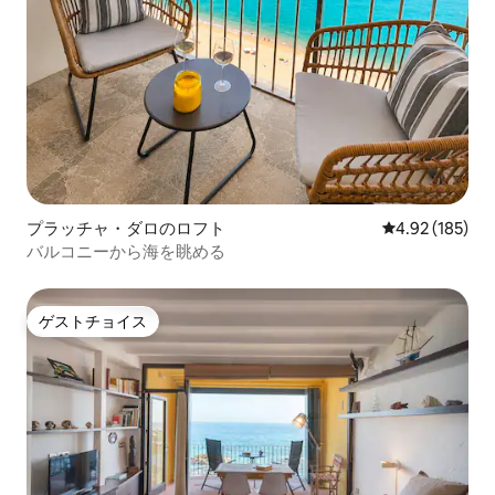
プラッチャ・ダロのロフト
レビュー185件
4.92 (185)
バルコニーから海を眺める
ゲストチョイス
ゲストチョイス