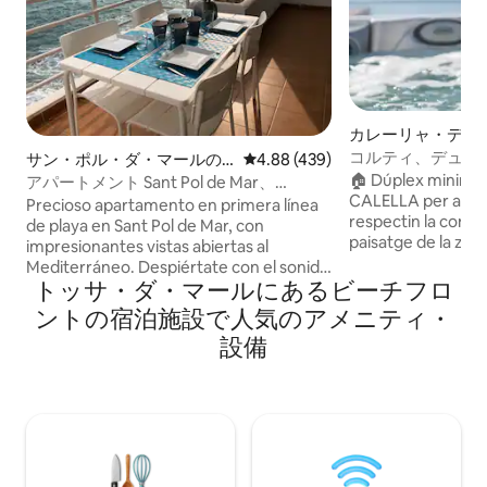
カレーリャ・デ・
ジェルのマンショ
コルティ、デュプ
サン・ポル・ダ・マールの
レビュー439件、5つ星中4.88
4.88 (439)
アパート・マンション
🏠 Dúplex minimali
アパートメント Sant Pol de Mar、
CALELLA per a ho
Llevant：アパートメント...
Precioso apartamento en primera línea
respectin la comunit
de playa en Sant Pol de Mar, con
paisatge de la zon
impresionantes vistas abiertas al
continguda d'aigua, 
Mediterráneo. Despiértate con el sonido
Per a màxim 2 ADU
トッサ・ダ・マールにあるビーチフロ
del mar en este espectacular
anys. No s'accepte
apartamento en primera línea de playa
ントの宿泊施設で人気のアメニティ・
d'hostes anteriors
con vistas ininterrumpidas al
設備
Mediterráneo. Uno de los pocos lugares
de la costa de Barcelona donde nada se
interpone entre tú y el mar: ni carretera
ni tren, solo la playa. Disfruta del
amanecer desde la terraza mientras los
niños juegan en la playa justo enfrente.
El lugar perfecto para relajarte con un