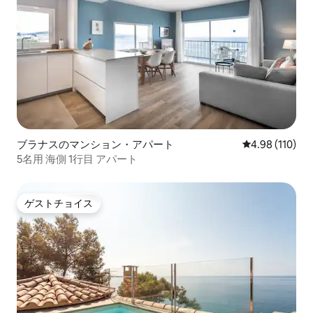
ブラナスのマンション・アパート
レビュー110件
4.98 (110)
5名用 海側 1行目 アパート
ゲストチョイス
ゲストチョイス