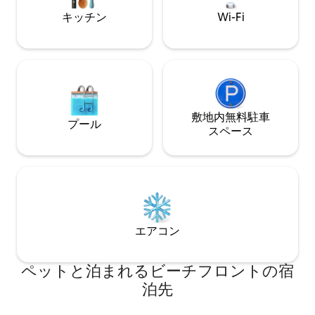
libro o una copa en la terraza, disfrutar
キッチン
Wi-Fi
del amanecer y dejarte llevar por el
ritmo del mar. Incluye plaza de parking
en el mismo edificio y todo lo necesario
para una estancia cómoda: cocina
equipada, cafetera Nespresso, WiFi y
equipamiento de playa. El apartamento
completo, la terraza con vistas al mar y
tu plaza de parking en el mismo edificio
敷地内無料駐⁠車
プール
están a tu entera disposición. La
ス⁠ペ⁠ー⁠ス
sensación de tranquilidad es inigualable;
sin ruidos de tráfico, solo el relajante
sonido de las olas, como si estuvieras en
un barco. Si viajas en un grupo más
grande, existe la opción de reservar
también el apartamento gemelo que se
encuentra justo al lado.
エアコン
ペットと泊まれるビーチフロントの宿
泊先