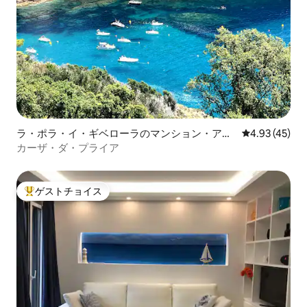
ラ・ポラ・イ・ギベローラのマンション・アパ
レビュー45件
4.93 (45)
ート
カーザ・ダ・プライア
ゲストチョイス
大好評のゲストチョイスです。