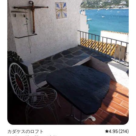
カダケスのロフト
レビュー214件
4.95 (214)