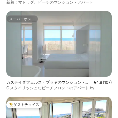
新着！マドラグ、ビーチのマンション・アパート
スーパーホスト
スーパーホスト
カステイダフェルス・プラヤのマンション・ア
レビュー107
4.8 (107)
パート
C スタイリッシュなビーチフロントのアパート by
UrsulaDesign
ゲストチョイス
大好評のゲストチョイスです。