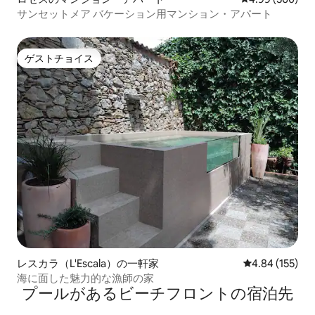
サンセットメア バケーション用マンション・アパート
ゲストチョイス
ゲストチョイス
レスカラ（L'Escala）の一軒家
レビュー155件
4.84 (155)
海に面した魅力的な漁師の家
プールがあるビーチフロントの宿泊先