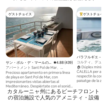
ゲストチョイス
ゲストチョイス
ゲストチョイス
大好評のゲストチ
パラフルギエ－ル
のマンション・ア
コルティ、デュプ
サン・ポル・デ・マールの
レビュー439件、5つ星中4.88
4.88 (439)
アパート・マンション
🏠 Dúplex minimali
アパートメント Sant Pol de Mar、
CALELLA per a ho
Llevant：アパートメント...
Precioso apartamento en primera línea
respectin la comunit
de playa en Sant Pol de Mar, con
paisatge de la zon
impresionantes vistas abiertas al
continguda d'aigua, 
Mediterráneo. Despiértate con el sonido
Per a màxim 2 ADU
カタルーニャ州にあるビーチフロント
del mar en este espectacular
anys. No s'accepte
apartamento en primera línea de playa
の宿泊施設で人気のアメニティ・設備
d'hostes anteriors
con vistas ininterrumpidas al
Mediterráneo. Uno de los pocos lugares