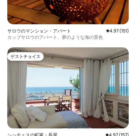
サロウのマンション・アパート
レビュー151
4.97 (151)
カップサロウのアパート、夢のような海の景色
ゲストチョイス
ゲストチョイス
シッチェスの町家・長屋
レビュー157件
4.97 (157)