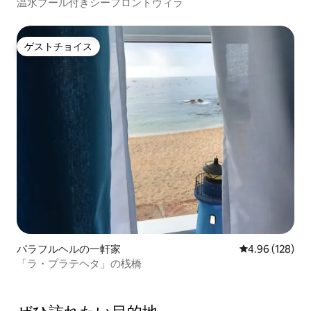
温水プール付きシーフロントヴィラ
ゲストチョイス
ゲストチョイス
パラフルヘルの一軒家
レビュー128件
4.96 (128)
「ラ・プラテヘタ」の桟橋