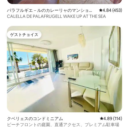
パラフルギエ－ルのカレーリャのマンショ
レビュー453件
4.84 (453)
ン・アパート
CALELLA DE PALAFRUGELL WAKE UP AT THE SEA
ゲストチョイス
ゲストチョイス
クベリェスのコンドミニアム
レビュー114件
4.89 (114)
ビーチフロントの庭園、直通アクセス、プレミアム駐車場