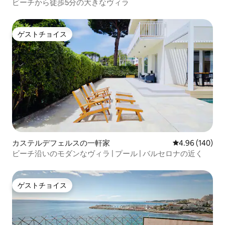
ビーチから徒歩5分の大きなヴィラ
ゲストチョイス
ゲストチョイス
カステルデフェルスの一軒家
レビュー140件
4.96 (140)
ビーチ沿いのモダンなヴィラ | プール | バルセロナの近く
ゲストチョイス
ゲストチョイス