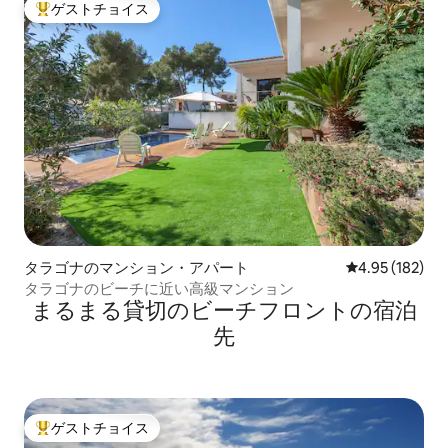
ゲストチョイス
大好評のゲストチョイスです。
タラゴナのマンション・アパート
レビュー182件
4.95 (182)
タラゴナのビーチに近い高級マンション
まるまる貸切のビーチフロントの宿泊
先
ゲストチョイス
大好評のゲストチョイスです。