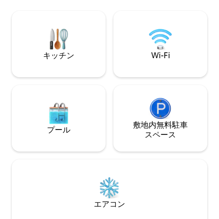
de la costa de Barcelona donde nada se
interpone entre tú y el mar: ni carretera
ni tren, solo la playa. Disfruta del
amanecer desde la terraza mientras los
niños juegan en la playa justo enfrente.
El lugar perfecto para relajarte con un
キッチン
Wi-Fi
libro o una copa en la terraza, disfrutar
del amanecer y dejarte llevar por el
ritmo del mar. Incluye plaza de parking
en el mismo edificio y todo lo necesario
para una estancia cómoda: cocina
equipada, cafetera Nespresso, WiFi y
equipamiento de playa. El apartamento
completo, la terraza con vistas al mar y
敷地内無料駐⁠車
プール
tu plaza de parking en el mismo edificio
ス⁠ペ⁠ー⁠ス
están a tu entera disposición. La
sensación de tranquilidad es inigualable;
sin ruidos de tráfico, solo el relajante
sonido de las olas, como si estuvieras en
un barco. Si viajas en un grupo más
grande, existe la opción de reservar
también el apartamento gemelo que se
エアコン
encuentra justo al lado.