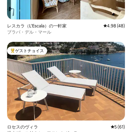
レスカラ（L'Escala）の一軒家
レビュー48件
4.98 (48)
ブラバ・デル・マール
ゲストチョイス
大好評のゲストチョイスです。
ロセスのヴィラ
レビュー6
5 (61)