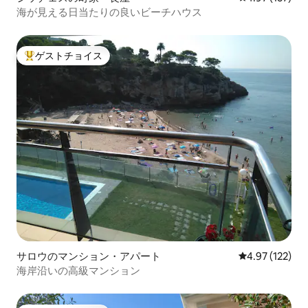
海が見える日当たりの良いビーチハウス
ゲストチョイス
大好評のゲストチョイスです。
サロウのマンション・アパート
レビュー122件
4.97 (122)
海岸沿いの高級マンション