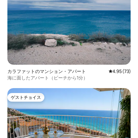
カラファットのマンション・アパート
レビュー73件
4.95 (73)
海に面したアパート（ビーチから1分）
ゲストチョイス
ゲストチョイス