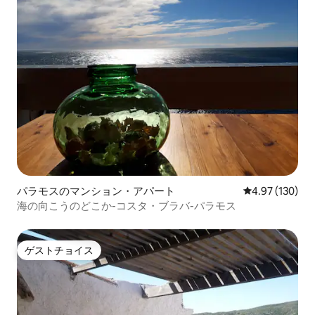
パラモスのマンション・アパート
レビュー130件
4.97 (130)
海の向こうのどこか-コスタ・ブラバ-パラモス
ゲストチョイス
ゲストチョイス