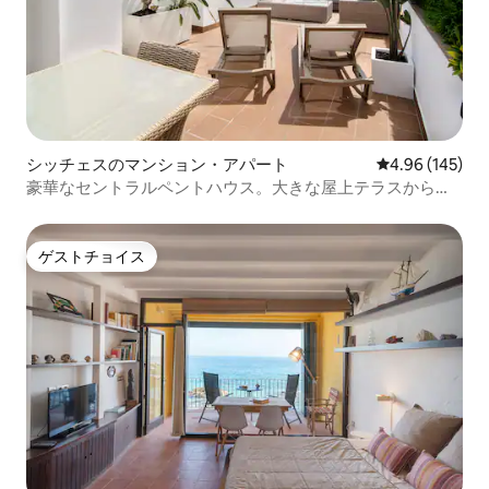
シッチェスのマンション・アパート
レビュー145件
4.96 (145)
豪華なセントラルペントハウス。大きな屋上テラスからの
海の眺め
ゲストチョイス
ゲストチョイス