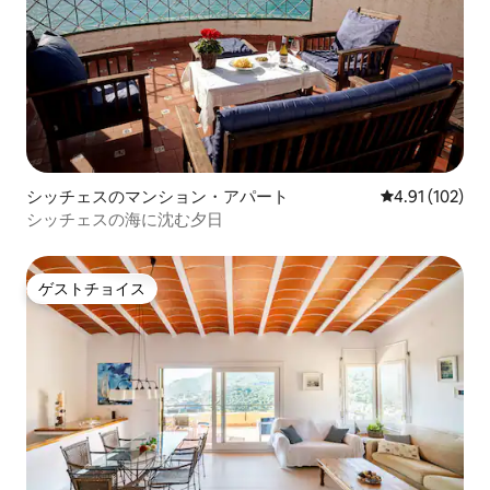
シッチェスのマンション・アパート
レビュー102件
4.91 (102)
シッチェスの海に沈む夕日
ゲストチョイス
ゲストチョイス