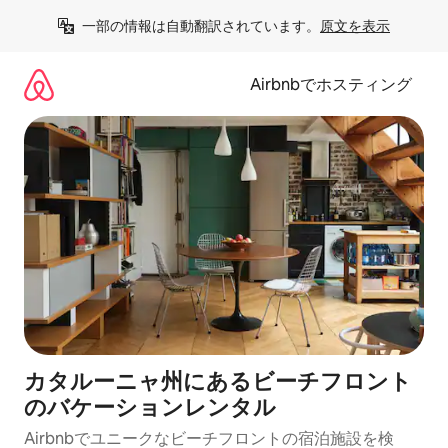
コ
一部の情報は自動翻訳されています。
原文を表示
ン
テ
ン
Airbnbでホスティング
ツ
に
ス
キ
ッ
プ
カタルーニャ州にあるビーチフロント
のバケーションレンタル
Airbnbでユニークなビーチフロントの宿泊施設を検