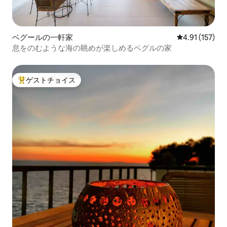
ベグールの一軒家
レビュー157
4.91 (157)
息をのむような海の眺めが楽しめるベグルの家
ゲストチョイス
大好評のゲストチョイスです。