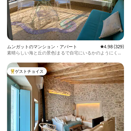
ムンガットのマンション・アパート
レビュー329件
4.98 (329)
素晴らしい海と丘の景色|まるで自宅にいるかのようにくつ
ろいでください
ゲストチョイス
大好評のゲストチョイスです。