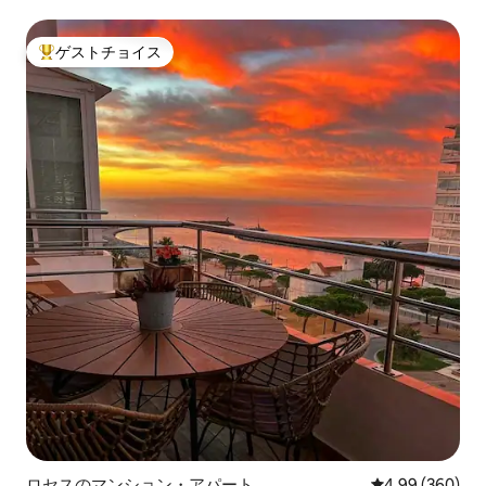
ゲストチョイス
大好評のゲストチョイスです。
ロセスのマンション・アパート
レビュー360件
4.99 (360)