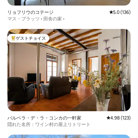
リョフリウのコテージ
レビュー136
5.0 (136)
マス・プラッツ • 田舎の家 •
ゲストチョイス
大好評のゲストチョイスです。
バルベラ・デ・ラ・コンカの一軒家
レビュー123件
4.98 (123)
隠れた名所：ワイン村の屋上リトリート