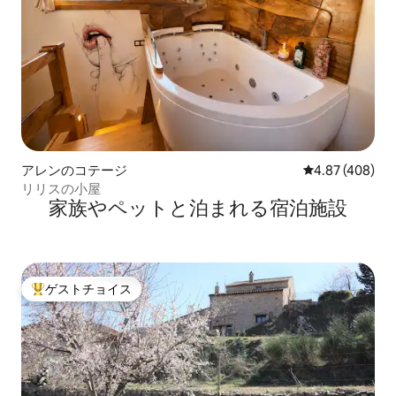
アレンのコテージ
レビュー408件
4.87 (408)
リリスの小屋
家族やペットと泊まれる宿泊施設
ゲストチョイス
大好評のゲストチョイスです。