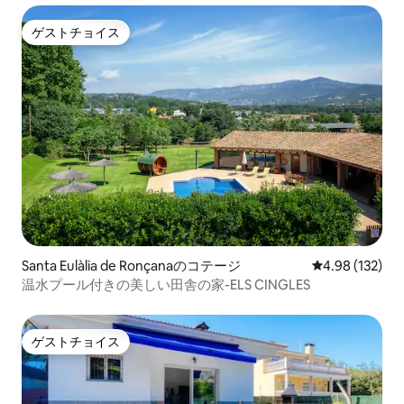
ゲストチョイス
ゲストチョイス
Santa Eulàlia de Ronçanaのコテージ
レビュー132件
4.98 (132)
温水プール付きの美しい田舎の家-ELS CINGLES
ゲストチョイス
ゲストチョイス