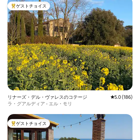
ゲストチョイス
大好評のゲストチョイスです。
リナーズ・デル・ヴァレスのコテージ
レビュー186
5.0 (186)
ラ・グアルディア - エル・モリ
ゲストチョイス
大好評のゲストチョイスです。