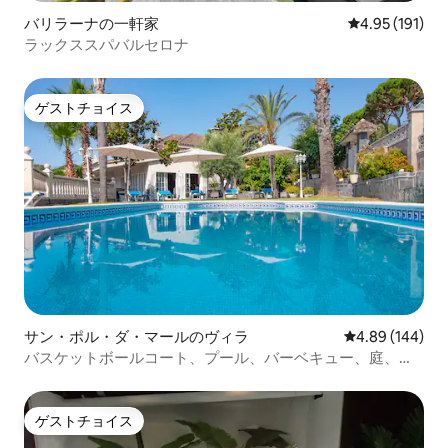
バリラーナの一軒家
レビュー191件
4.95 (191)
ラックススパバルセロナ
ゲストチョイス
ゲストチョイス
サン・ポル・ダ・マールのヴィラ
レビュー144件
4.89 (144)
バスケットボールコート、プール、バーベキュー、庭、海
の眺め
ゲストチョイス
ゲストチョイス