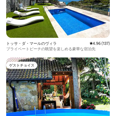
トッサ・ダ・マールのヴィラ
レビュー137件
4.96 (137)
プライベートビーチの眺望を楽しめる豪華な宿泊先
ゲストチョイス
ゲストチョイス