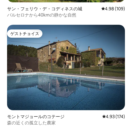
サン・フェリウ・デ・コディネスの城
レビュー109件
4.98 (109)
バルセロナから40kmの静かな自然
ゲストチョイス
ゲストチョイス
モントマジョールのコテージ
レビュー174件
4.93 (174)
森の近くの孤立した農家