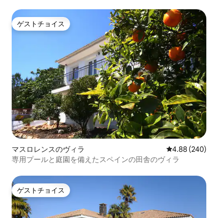
ゲストチョイス
ゲストチョイス
マスロレンスのヴィラ
レビュー240件
4.88 (240)
専用プールと庭園を備えたスペインの田舎のヴィラ
ゲストチョイス
ゲストチョイス