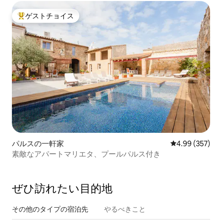
ゲストチョイス
大好評のゲストチョイスです。
パルスの一軒家
レビュー357件
4.99 (357)
素敵なアパートマリエタ、プールパルス付き
ぜひ訪⁠れ⁠た⁠い目⁠的⁠地
その他のタ⁠イ⁠プ⁠の宿⁠泊⁠先
やるべきこと