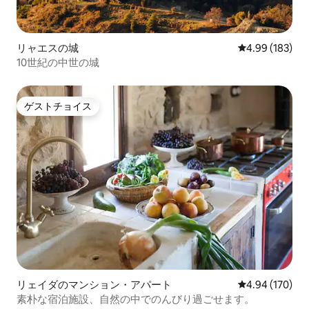
リャエスの城
レビュー183件
4.99 (183)
10世紀の中世の城
ゲストチョイス
ゲストチョイス
リェイダのマンション・アパート
レビュー170件
4.94 (170)
素朴な宿泊施設、自然の中でのんびり過ごせます。