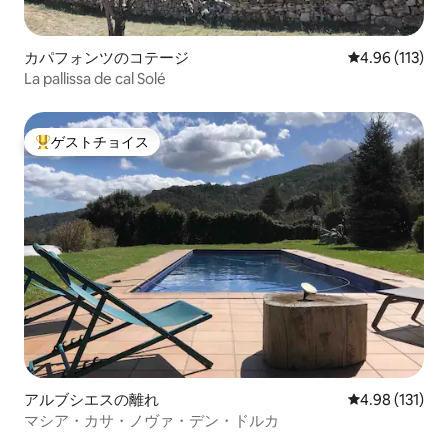
カパフォンツのコテージ
レビュー113件
4.96 (113)
La pallissa de cal Solé
ゲストチョイス
大好評のゲストチョイスです。
アルブシエスの離れ
レビュー131件
4.98 (131)
マシア・カサ・ノヴァ・デン・ドルカ