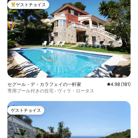
ゲストチョイス
大好評のゲストチョイスです。
セグール・デ・カラフェイの一軒家
レビュー181件
4.98 (181)
専用プール付きの住宅 - ヴィラ・ロータス
ゲストチョイス
ゲストチョイス