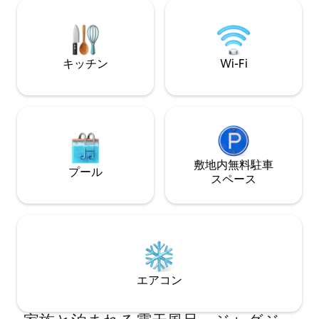
所では、ルピット、サルト・デ・サリェ
人で、またはパー
ント、サスケダ貯水池の近くで、自然、
人と一緒にお越しください
新鮮な空気、忘れられない夕日を楽しみ
追加料金で、ペット同
ながら、ゆったりと過ごせます。
待ちしております
キッチン
Wi-Fi
敷地内無料駐⁠車
プール
ス⁠ペ⁠ー⁠ス
エアコン