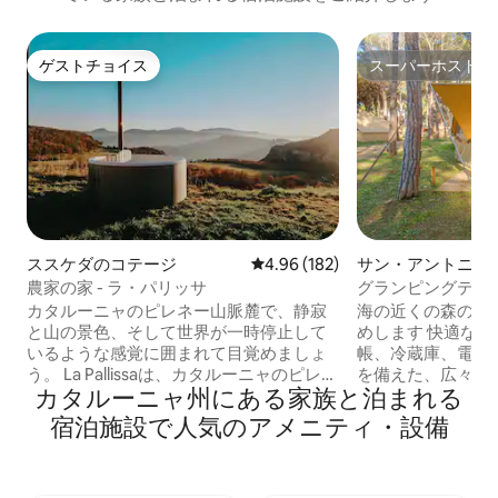
ゲストチョイス
スーパーホスト
ゲストチョイス
スーパーホスト
ススケダのコテージ
レビュー182件、5つ星中4.96
4.96 (182)
サン・アントニ・
ンジェのキャンプ
農家の家 - ラ・パリッサ
グランピングテン
ーレ」
カタルーニャのピレネー山脈麓で、静寂
海の近くの森の中
と山の景色、そして世界が一時停止して
めします 快適な枕、タオル、固定式蚊
いるような感覚に囲まれて目覚めましょ
帳、冷蔵庫、電気
う。 La Pallissaは、カタルーニャのピレネ
を備えた、広々と
カタルーニャ州にある家族と泊まれる
ー山脈麓にある居心地のよい田舎の一軒
備の整ったグラン
家で、喧騒から離れ、本当に大切なもの
ください。私たち
宿泊施設で人気のアメニティ・設備
とのつながりを取り戻したい方のために
の個人的な配慮を保証し
設計されています。 カップル、ご家族、
食をご注文ください。 私たちが
またはリモートワーカーに最適なこの場
特別な場所の秘密を