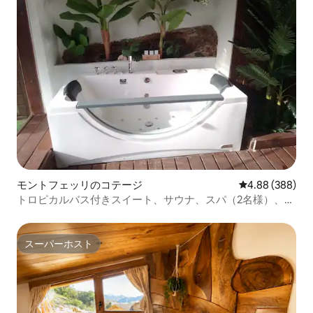
モントフェッリのコテージ
レビュー388件
4.88 (388)
トロピカルバス付きスイート、サウナ、スパ（2名様）、
VTT
スーパーホスト
スーパーホスト