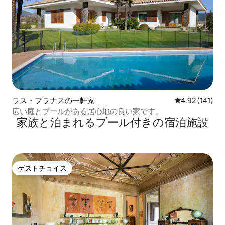
ラス・プラナスの一軒家
レビュー141件
4.92 (141)
広い庭とプールがある居心地の良い家です。
家族と泊まれるプール付きの宿泊施設
ゲストチョイス
ゲストチョイス