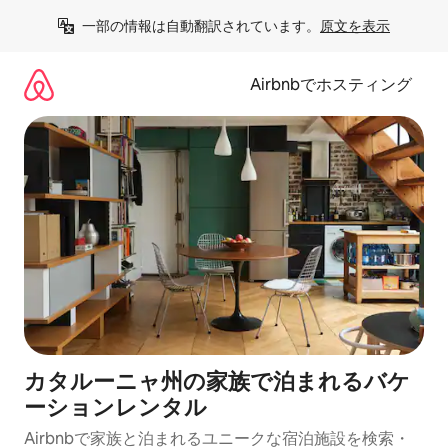
コ
一部の情報は自動翻訳されています。
原文を表示
ン
テ
ン
Airbnbでホスティング
ツ
に
ス
キ
ッ
プ
カタルーニャ州の家族で泊まれるバケ
ーションレンタル
Airbnbで家族と泊まれるユニークな宿泊施設を検索・