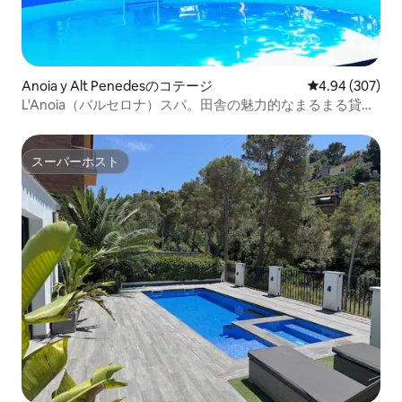
Anoia y Alt Penedesのコテージ
レビュー307件
4.94 (307)
L'Anoia（バルセロナ）スパ。田舎の魅力的なまるまる貸切
の家
スーパーホスト
スーパーホスト