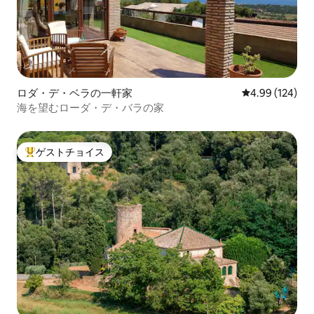
ロダ・デ・ベラの一軒家
レビュー124件
4.99 (124)
海を望むローダ・デ・バラの家
ゲストチョイス
大好評のゲストチョイスです。