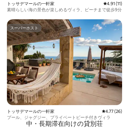
トッサデマールの一軒家
レビュー11件
4.91 (11)
素晴らしい海の景色が楽しめるヴィラ、ビーチまで徒歩9分
スーパーホスト
スーパーホスト
トッサデマールの一軒家
レビュー26件
4.77 (26)
プール、ジャグジー、プライベートビーチ付きヴィラ
中・長期滞在向けの貸別荘