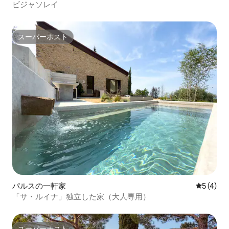
ビジャソレイ
スーパーホスト
スーパーホスト
パルスの一軒家
レビュー
5 (4)
「サ・ルイナ」独立した家（大人専用）
スーパーホスト