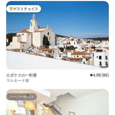
ゲストチョイス
大好評のゲストチョイスです。
カダケスの一軒家
レビュー86件
4.98 (86)
マルキーナ家
スーパーホスト
スーパーホスト