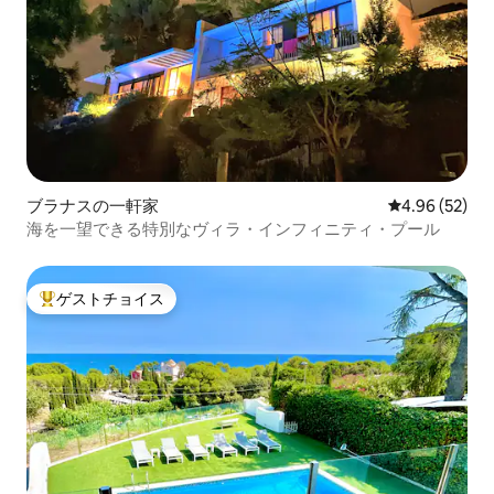
ブラナスの一軒家
レビュー52件
4.96 (52)
海を一望できる特別なヴィラ・インフィニティ・プール
ゲストチョイス
大好評のゲストチョイスです。