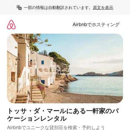
コ
一部の情報は自動翻訳されています。
原文を表示
ン
テ
ン
Airbnbでホスティング
ツ
に
ス
キ
ッ
プ
トッサ・ダ・マールにある一軒家のバ
ケーションレンタル
Airbnbでユニークな貸別荘を検索・予約しよう