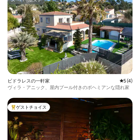
スーパーホスト
ビドラレスの一軒家
レビュー
5 (4)
ヴィラ・アニック、屋内プール付きのボヘミアンな隠れ家
ゲストチョイス
大好評のゲストチョイスです。