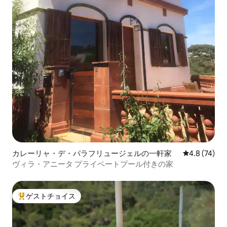
カレーリャ・デ・パラフリュージェルの一軒家
レビュー74
4.8 (74)
ヴィラ・アニータ プライベートプール付きの家
ゲストチョイス
大好評のゲストチョイスです。