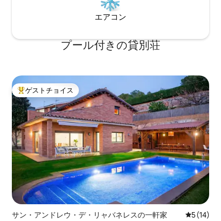
エアコン
プール付きの貸別荘
ゲストチョイス
大好評のゲストチョイスです。
サン・アンドレウ・デ・リャバネレスの一軒家
レビュー1
5 (14)