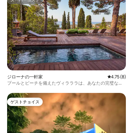
スーパーホスト
ジローナの一軒家
レビュー8件
4.75 (8)
プールとビーチを備えたヴィラララは、あなたの完璧なエ
スケープです
ゲストチョイス
ゲストチョイス