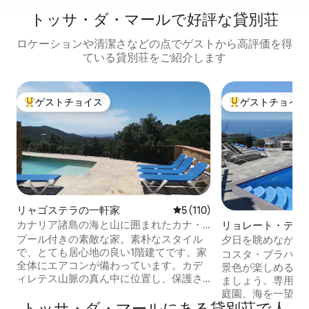
トッサ・ダ・マールで好評な貸別荘
ロケーションや清潔さなどの点でゲストから高評価を得
ている貸別荘をご紹介します
ゲストチョイス
ゲストチョイス
大好評のゲストチョイスです。
大好評のゲストチ
リャゴステラの一軒家
レビュー110件、5つ星中5
5 (110)
カナリア諸島の海と山に囲まれたカナ・
リョレート・デ・
カディレテスの一軒家
軒家
プール付きの素敵な家。素朴なスタイル
夕日を眺めながら
で、とても居心地の良い1階建てです。家
そう
コスタ・ブラバに
全体にエアコンが備わっています。カデ
景色が楽しめる静
ィレテス山脈の真ん中に位置し、保護さ
ましょう。専用の
れた自然空間で、生態学的に非常に興味
庭園、海を一望で
深い場所です。4つのベッドルーム、4つ
トッサ・ダ・マールにある貸別荘で人
適なバーベキュー