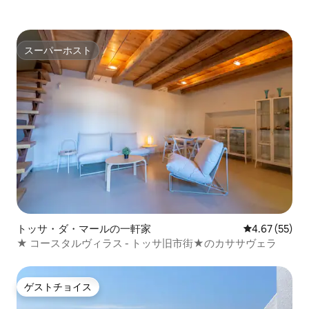
スーパーホスト
スーパーホスト
トッサ・ダ・マールの一軒家
レビュー55件
4.67 (55)
★ コースタルヴィラス - トッサ旧市街★のカササヴェラ
ゲストチョイス
ゲストチョイス