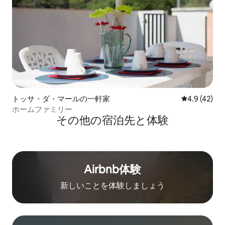
トッサ・ダ・マールの一軒家
レビュー42
4.9 (42)
ホームファミリー
その他の宿⁠泊⁠先と体⁠験
Airbnb体験
新しいことを体験しましょう