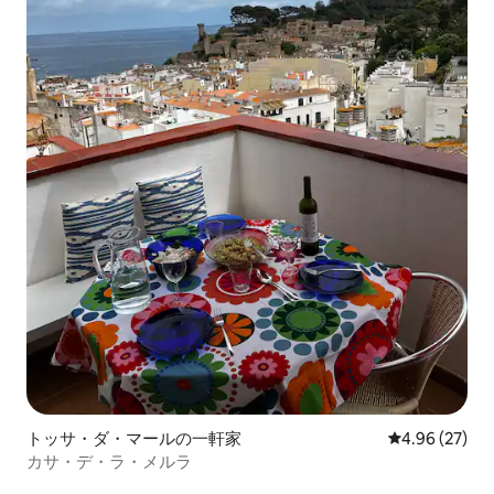
トッサ・ダ・マールの一軒家
レビュー27件
4.96 (27)
カサ・デ・ラ・メルラ