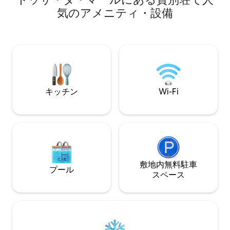
のダブルルーム（1つのスイートタイプ）
た、1階の宿泊施
気のアメニティ・設備
で構成されています。アメリカのキッチ
だけます。リョレ
ンとフル装備のダイニングルームは、屋
から5分の距離に
外ダイニングとバーベキューを備えた大
璧なバランスを提
きなポーチへの出口があります。Netflix
や、静かで礼儀正
とAmazonを備えたWIFIとスマートテレ
トに最適です。2
ビ。2台分の大きなガレージ。
グループには不向
での旅行にぴった
キッチン
Wi-Fi
敷地内無料駐⁠車
プール
ス⁠ペ⁠ー⁠ス