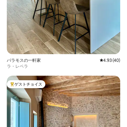
パラモスの一軒家
レビュー40件
4.93 (40)
ラ・レペラ
ゲストチョイス
大好評のゲストチョイスです。