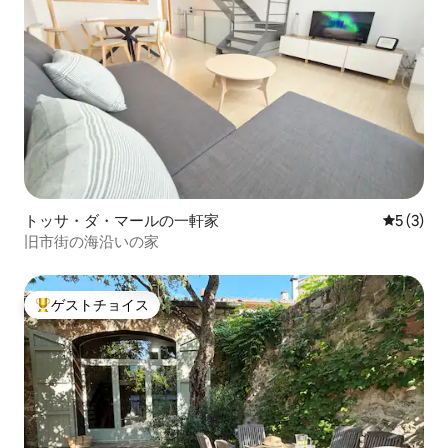
トッサ・ダ・マールの一軒家
レビュー
5 (3)
旧市街の海沿いの家
ゲストチョイス
大好評のゲストチョイスです。