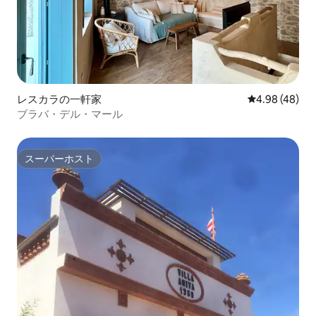
レスカラの一軒家
レビュー48件
4.98 (48)
ブラバ・デル・マール
スーパーホスト
スーパーホスト