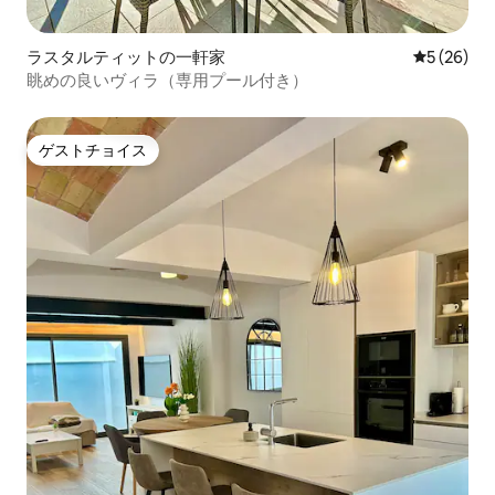
ラスタルティットの一軒家
レビュー2
5 (26)
眺めの良いヴィラ（専用プール付き）
ゲストチョイス
ゲストチョイス