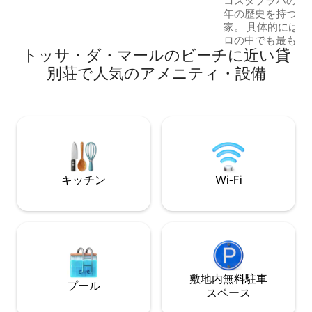
コスタブラバの中心
中海の味に浸りましょう。ジローナとバ
年の歴史を持つ美
ルセロナからすぐの場所にあり、歴史、
家。 具体的には
ビーチ、文化、そして海の魂が息づくコ
ロの中でも最も人
スタ・ブラバへの玄関口です。
トッサ・ダ・マールのビーチに近い貸
り、ラフランクに
完全に改装され、
別荘で人気のアメニティ・設備
ています。 ラフ
デ・パラフルジェ
位置しています。
のプライベートガ
から9月まで利用可
ラスがあり、それ
ことができます
キッチン
Wi-Fi
敷地内無料駐⁠車
プール
ス⁠ペ⁠ー⁠ス