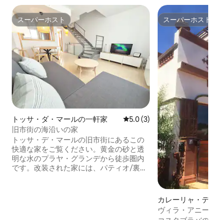
スーパーホスト
スーパーホスト
スーパーホスト
スーパーホスト
トッサ・ダ・マールの一軒家
レビュー3件、5つ星中5.0
5.0 (3)
旧市街の海沿いの家
トッサ・デ・マールの旧市街にあるこの
快適な家をご覧ください。黄金の砂と透
明な水のプラヤ・グランデから徒歩圏内
です。改装された家には、パティオ/裏庭
のテラス、設備の整ったキッチン、
WiFi、エアコン、専用駐車場があり、家
族連れやカップルにモダンな快適さを提
カレーリャ・デ・
供します。城壁、灯台、エス・コドラー
ジェルの一軒家
ヴィラ・アニータ
のような入り江を散策し、その歴史と地
きの家