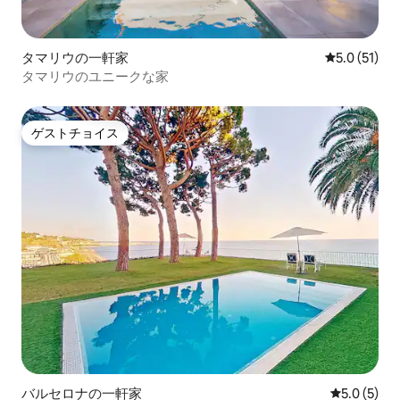
タマリウの一軒家
レビュー51
5.0 (51)
タマリウのユニークな家
ゲストチョイス
ゲストチョイス
バルセロナの一軒家
レビュー5
5.0 (5)