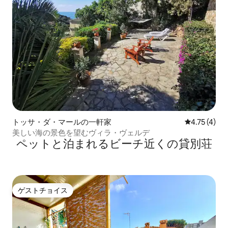
トッサ・ダ・マールの一軒家
レビュー4件
4.75 (4)
美しい海の景色を望むヴィラ・ヴェルデ
ペットと泊まれるビーチ近くの貸別荘
ゲストチョイス
ゲストチョイス