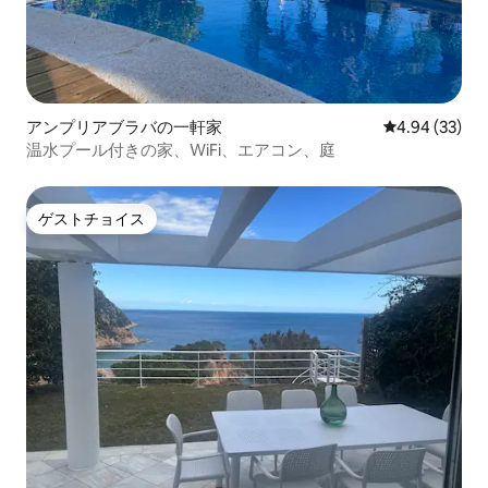
アンプリアブラバの一軒家
レビュー33件
4.94 (33)
温水プール付きの家、WiFi、エアコン、庭
ゲストチョイス
ゲストチョイス