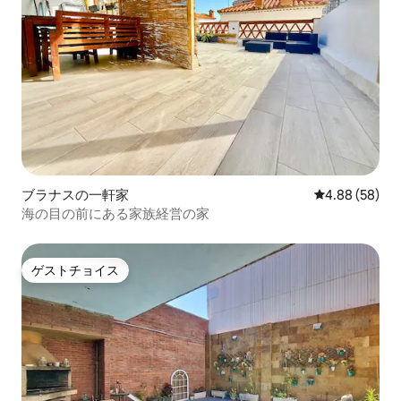
ブラナスの一軒家
レビュー58件
4.88 (58)
海の目の前にある家族経営の家
ゲストチョイス
ゲストチョイス