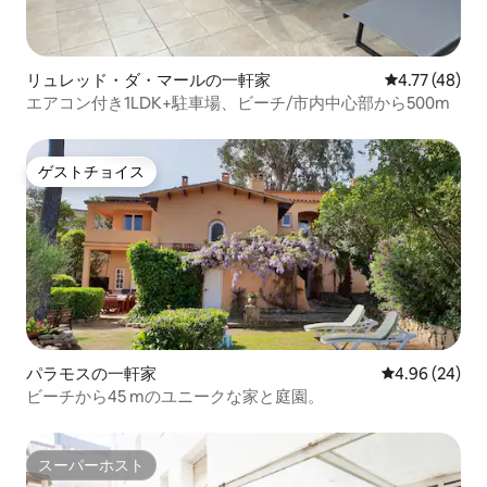
リュレッド・ダ・マールの一軒家
レビュー48件
4.77 (48)
エアコン付き1LDK+駐車場、ビーチ/市内中心部から500m
ゲストチョイス
ゲストチョイス
パラモスの一軒家
レビュー24件
4.96 (24)
ビーチから45 mのユニークな家と庭園。
スーパーホスト
スーパーホスト