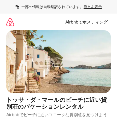
コ
一部の情報は自動翻訳されています。
原文を表示
ン
テ
ン
Airbnbでホスティング
ツ
に
ス
キ
ッ
プ
トッサ・ダ・マールのビーチに近い貸
別荘のバケーションレンタル
Airbnbでビーチに近いユニークな貸別荘を見つけよう