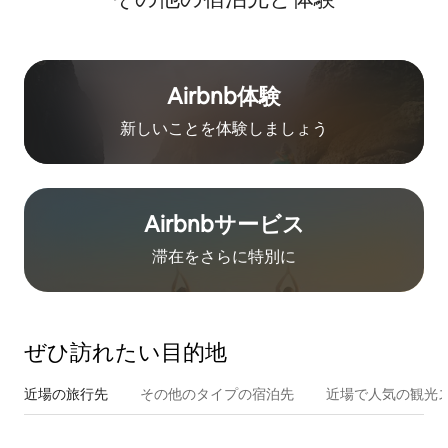
Airbnb体験
新しいことを体験しましょう
Airbnb⁠サ⁠ー⁠ビ⁠ス
滞在をさ⁠ら⁠に特⁠別⁠に
ぜひ訪⁠れ⁠た⁠い目⁠的⁠地
近場の旅行先
その他のタ⁠イ⁠プ⁠の宿⁠泊⁠先
近場で人気の観光