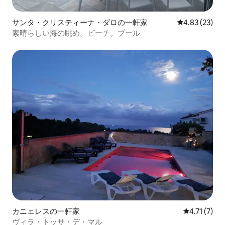
サンタ・クリスティーナ・ダロの一軒家
レビュー23件
4.83 (23)
素晴らしい海の眺め。ビーチ。プール
カニェレスの一軒家
レビュー7件
4.71 (7)
ヴィラ・トッサ・デ・マル