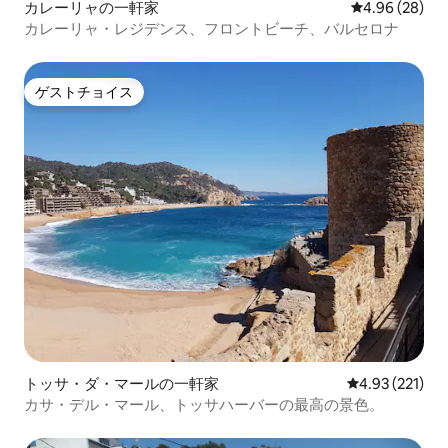
カレーリャの一軒家
レビュー28件
4.96 (28)
カレーリャ・レジデンス、フロントビーチ、バルセロナ
ゲストチョイス
ゲストチョイス
トッサ・ダ・マールの一軒家
レビュー221件
4.93 (221)
カサ・デル・マール、トッサハーバーの最高の景色。