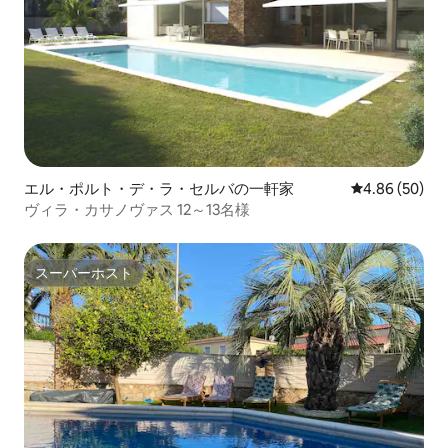
エル・ポルト・デ・ラ・セルバの一軒家
レビュー50件
4.86 (50)
ヴィラ・カサノヴァス 12～13名様
スーパーホスト
スーパーホスト