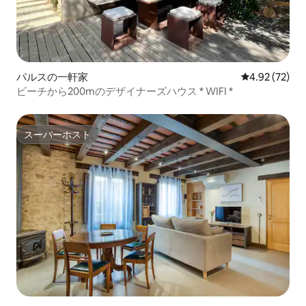
パルスの一軒家
レビュー72件
4.92 (72)
ビーチから200mのデザイナーズハウス * WIFI *
スーパーホスト
スーパーホスト