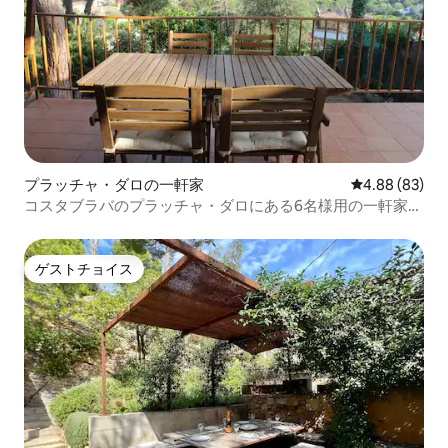
プラッチャ・ダロの一軒家
レビュー83件
4.88 (83)
コスタブラバのプラッチャ・ダロにある6名様用の一軒家、
Wi-Fi完備
ゲストチョイス
ゲストチョイス