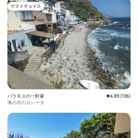
ゲストチョイス
ゲストチョイス
パラモスの一軒家
レビュー136件
4.89 (136)
海の目のカシータ