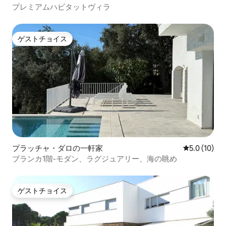
プレミアムハビタットヴィラ
ゲストチョイス
ゲストチョイス
プラッチャ・ダロの一軒家
レビュー10
5.0 (10)
ブランカ1階-モダン、ラグジュアリー、海の眺め
ゲストチョイス
ゲストチョイス