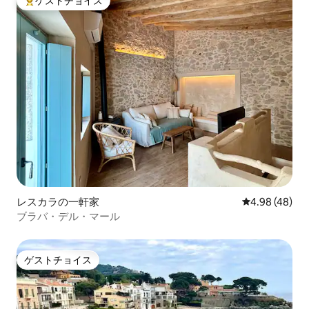
ゲストチョイス
大好評のゲストチョイスです。
レスカラの一軒家
レビュー48件
4.98 (48)
ブラバ・デル・マール
ゲストチョイス
ゲストチョイス