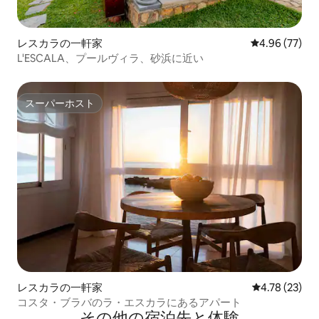
レスカラの一軒家
レビュー77件
4.96 (77)
L'ESCALA、プールヴィラ、砂浜に近い
スーパーホスト
スーパーホスト
レスカラの一軒家
レビュー23件
4.78 (23)
コスタ・ブラバのラ・エスカラにあるアパート
その他の宿⁠泊⁠先と体⁠験