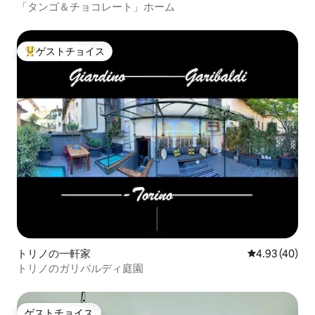
「タンゴ＆チョコレート」ホーム
ゲストチョイス
大好評のゲストチョイスです。
トリノの一軒家
レビュー40件
4.93 (40)
トリノのガリバルディ庭園
ゲストチョイス