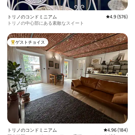
トリノのコンドミニアム
レビュー576
4.9 (576)
トリノの中心部にある素敵なスイート
ゲストチョイス
大好評のゲストチョイスです。
トリノのコンドミニアム
レビュー184件
4.96 (184)