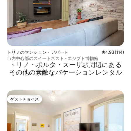
トリノのマンション・アパート
レビュー114件
4.93 (114)
市内中心部のスイートネスト - エジプト博物館
トリノ・ポルタ・スーザ駅⁠周⁠辺⁠に⁠あ⁠る
そ⁠の⁠他⁠の素⁠敵⁠なバ⁠ケ⁠ー⁠シ⁠ョ⁠ン⁠レ⁠ン⁠タ⁠ル
ゲストチョイス
ゲストチョイス