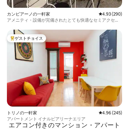
カンビアーノの一軒家
レビュー290件
4.93 (290)
アメニティ・設備が完備されたとても快適なセミアクセス
ハウス
ゲストチョイス
大好評のゲストチョイスです。
トリノの一軒家
レビュー245件
4.96 (245)
アパートメント イナルピアリーナエリア
エアコン付きのマンション・アパート