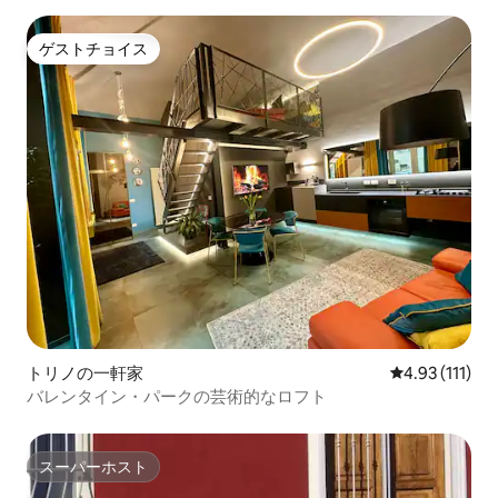
ゲストチョイス
ゲストチョイス
トリノの一軒家
レビュー111
4.93 (111)
バレンタイン・パークの芸術的なロフト
スーパーホスト
スーパーホスト