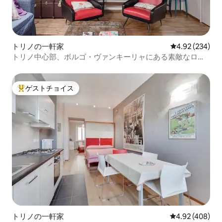
トリノの一軒家
レビュー234件
4.92 (234)
トリノ中心部、ボルゴ・ヴァンキーリャにある素敵なロフ
ト
ゲストチョイス
大好評のゲストチョイスです。
トリノの一軒家
レビュー408件
4.92 (408)