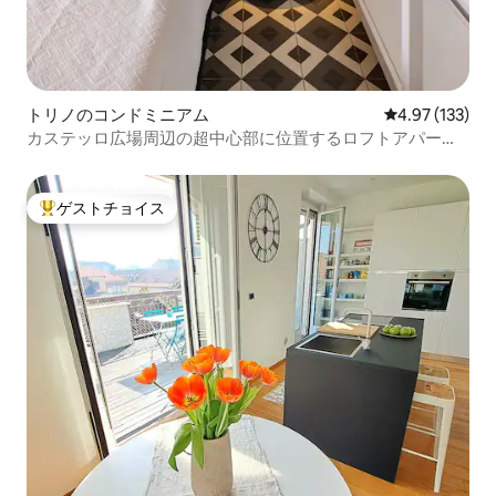
トリノのコンドミニアム
レビュー133件
4.97 (133)
カステッロ広場周辺の超中心部に位置するロフトアパート
メント
ゲストチョイス
大好評のゲストチョイスです。