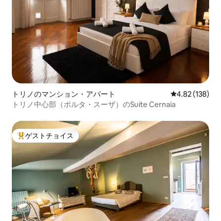
トリノのマンション・アパート
レビュー138件
4.82 (138)
トリノ中心部（ポルタ・スーザ）のSuite Cernaia
ゲストチョイス
大好評のゲストチョイスです。