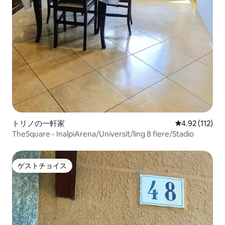
トリノの一軒家
レビュー112
4.92 (112)
TheSquare - InalpiArena/Universit/ling 8 fiere/Stadio
ゲストチョイス
ゲストチョイス