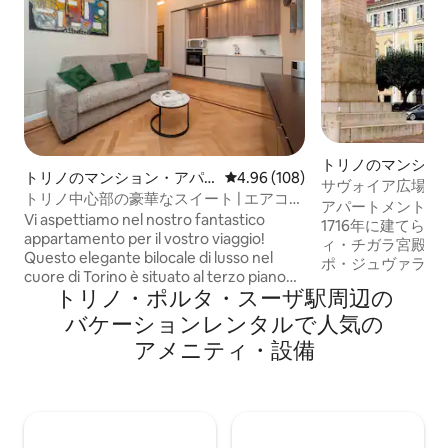
トリノのマンショ
トリノのマンション・アパ
レビュー108件、5つ星中4.96
4.96 (108)
ト
サヴォイア広場に
ート
トリノ中心部の豪華なスイート | エアコン
アパートメントは
完備で快適
Vi aspettiamo nel nostro fantastico
1716年に建てら
appartamento per il vostro viaggio!
ィ・チガラ宮殿内
Questo elegante bilocale di lusso nel
ポ・ジュヴァラに
cuore di Torino è situato al terzo piano
た。アパートメン
トリノ・ポルタ・スーザ駅⁠周⁠辺⁠の
con ascensore di un prestigioso palazzo.
ア広場7番地に面し
Accoglie fino a quattro persone con una
バ⁠ケ⁠ー⁠シ⁠ョ⁠ン⁠レ⁠ン⁠タ⁠ル⁠で人⁠気⁠の
明るいアパートメ
camera matrimoniale e un comodo
を保証するための
ア⁠メ⁠ニ⁠テ⁠ィ⁠・⁠設⁠備
divano letto nel soggiorno. La cucina è
を提供しています。 1716年に建てら
moderna e accessoriata, il bagno ampio
歴史的建造物マル
e raffinato con una doccia dal design
ラ宮殿内に位置す
contemporaneo. Grazie alla posizione
ントです。建築家
centrale, è il punto di partenza ideale per
ラによって設計さ
esplorare le bellezze della città!