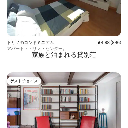
トリノのコンドミニアム
レビュー896件
4.88 (896)
アパート・トリノ・センター。
家族と泊まれる貸別荘
ゲストチョイス
ゲストチョイス