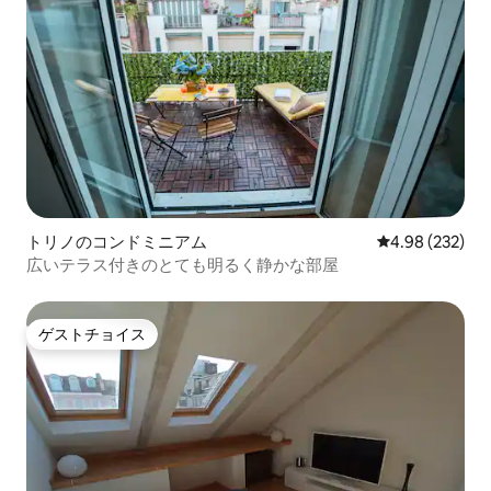
トリノのコンドミニアム
レビュー232件
4.98 (232)
広いテラス付きのとても明るく静かな部屋
ゲストチョイス
ゲストチョイス