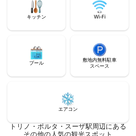
明るいアパートメ
保証するすべての
ます。
キッチン
Wi-Fi
敷地内無料駐⁠車
プール
ス⁠ペ⁠ー⁠ス
エアコン
トリノ・ポルタ・スーザ駅⁠周⁠辺⁠に⁠あ⁠る
そ⁠の⁠他⁠の人⁠気⁠の観⁠光⁠ス⁠ポ⁠ッ⁠ト