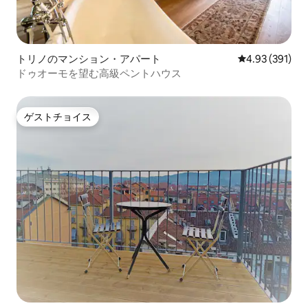
トリノのマンション・アパート
レビュー391件
4.93 (391)
ドゥオーモを望む高級ペントハウス
ゲストチョイス
ゲストチョイス