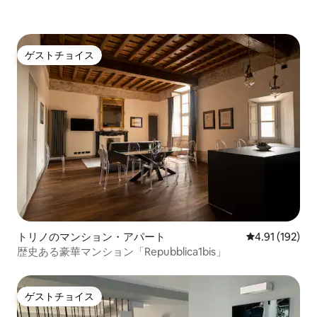
ゲストチョイス
ゲストチョイス
トリノのマンション・アパート
レビュー192件
4.91 (192)
歴史ある豪華マンション「Repubblica1bis」
ゲストチョイス
ゲストチョイス