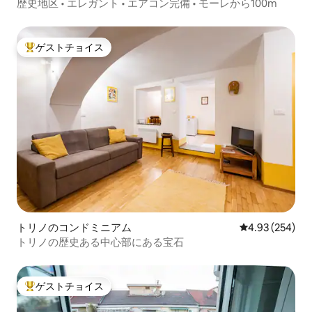
歴史地区 • エレガント • エアコン完備 • モーレから100m
ゲストチョイス
大好評のゲストチョイスです。
トリノのコンドミニアム
レビュー254件
4.93 (254)
トリノの歴史ある中心部にある宝石
ゲストチョイス
大好評のゲストチョイスです。