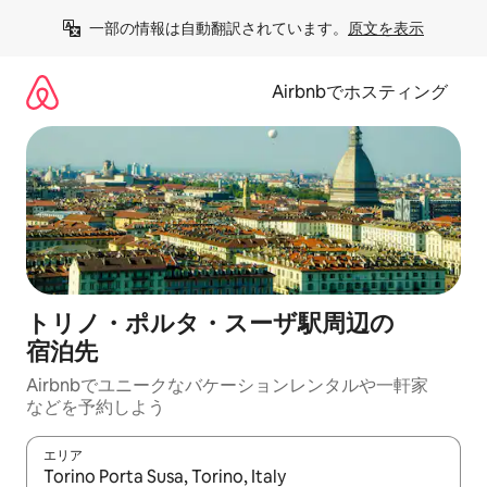
コ
一部の情報は自動翻訳されています。
原文を表示
ン
テ
ン
Airbnbでホスティング
ツ
に
ス
キ
ッ
プ
トリノ・ポルタ・スーザ駅⁠周⁠辺⁠の
宿⁠泊⁠先
Airbnbでユニークなバ⁠ケ⁠ー⁠シ⁠ョ⁠ンレ⁠ン⁠タ⁠ルや一⁠軒⁠家
な⁠ど⁠を予⁠約⁠し⁠よ⁠う
エリア
検索結果が表示されたら、上下の矢印キーを使って移動するか、