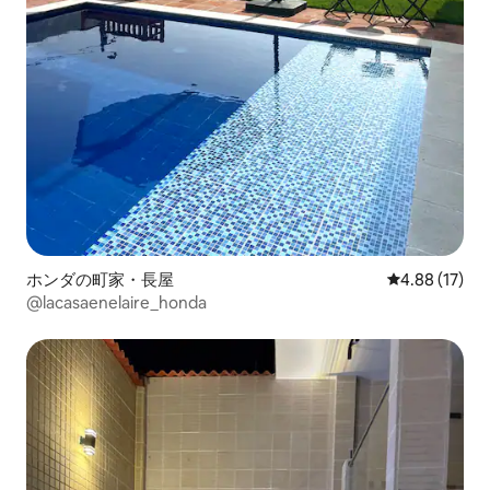
ホンダの町家・長屋
レビュー17件
4.88 (17)
@lacasaenelaire_honda