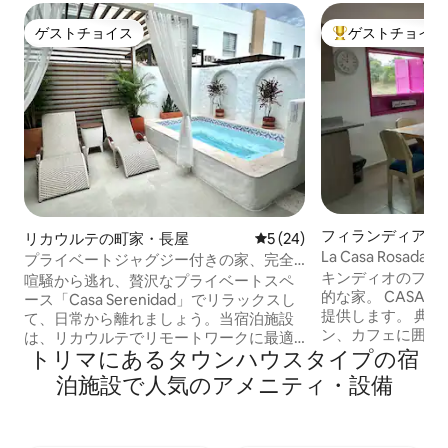
ゲストチョイス
ゲストチョイス
ゲストチョイス
大好評のゲストチ
フィランディアの
リカウルテの町家・長屋
レビュー24件、5つ星中5つ
5 (24)
La Casa Rosada "T
プライベートジャグジー付きの家、完全
キンディオのフィ
な休息、Wi-Fi。
喧騒から逃れ、贅沢なプライベートスペ
的な家。 CASA 
ース「Casa Serenidad」でリラックスし
提供します。 典
て、日常から離れましょう。当宿泊施設
ン、カフェに囲ま
は、リカウルテでリモートワークに最適
徒歩10分、コリ
トリマにあるタウンハウスタイプの宿
な宿泊施設です！お客様に最適なStarlink
台まで徒歩5分。 
Wi-Fiをご用意しています。スパタイプの
泊施設で人気のアメニティ・設備
ください。 キンディオのフィランディア
専用ジャグジー（水中マッサージ）、設
にある魅力的な家。 L
備の整ったキッチン、快適なベッド、お
快適な滞在を提供
好みのコーヒーをお楽しみください。 近