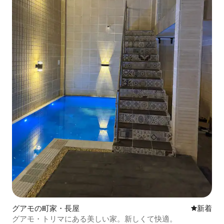
グアモの町家・長屋
新しい宿
新着
グアモ・トリマにある美しい家。新しくて快適。