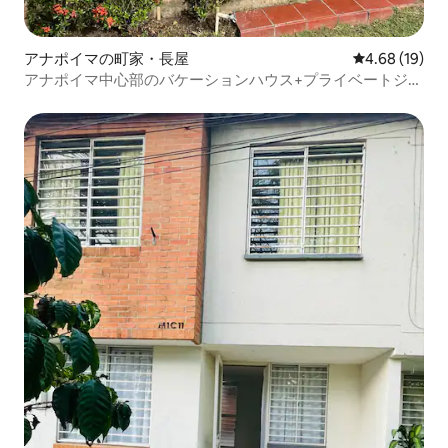
アナポイマの町家・長屋
レビュー19件
4.68 (19)
アナポイマ中心部のバケーションハウス+プライベートジャ
グジー