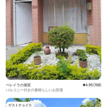
ペレイラの個室
レビュー158件
4.95 (158)
バルコニー付きの素晴らしいお部屋
ゲストチョイス