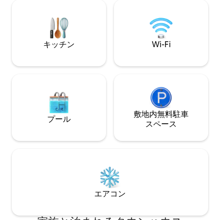
元の建築、風景、
くにはショッピングエリア、レストラ
に囲まれています
ン、マグダレナ川、ウォーターパークが
ションで、セント
あります。休息やリモートワークに最適
分、Colina Illum
💻。 ⚠️ 週末は需要が高いため、事前予約
をお勧めします。
キッチン
Wi-Fi
敷地内無料駐⁠車
プール
ス⁠ペ⁠ー⁠ス
エアコン