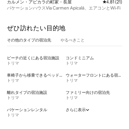
カルメン・アピカラの町家・長屋
レビュー21件
4.81 (21)
バケーションハウスVía Carmen Apicalá、エアコンとWi-Fi
ぜひ訪⁠れ⁠た⁠い目⁠的⁠地
その他のタ⁠イ⁠プ⁠の宿⁠泊⁠先
やるべきこと
ビーチの近くにある宿泊施設
コンドミニアム
トリマ
トリマ
車椅子から移乗できるベッドがある宿泊施設
ウォーターフロントにある宿泊施設
トリマ
トリマ
離れタイプの宿泊施設
ファミリー向けの宿泊先
トリマ
トリマ
バケーションレンタル
さらに表示
トリマ