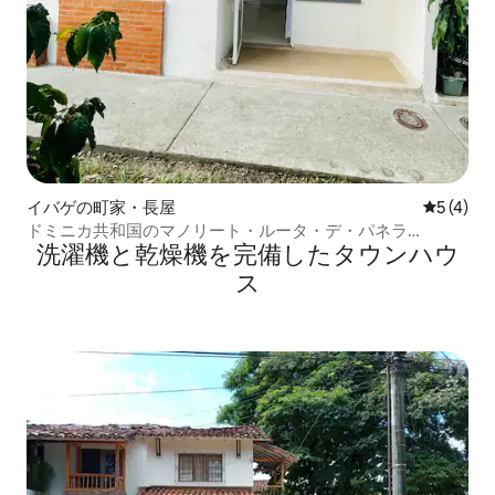
イバゲの町家・長屋
レビュー
5 (4)
ドミニカ共和国のマノリート・ルータ・デ・パネラ
洗濯機と乾燥機を完備したタウンハウ
（Manolito Ruta de Panela）のスポーツパーク。
ス