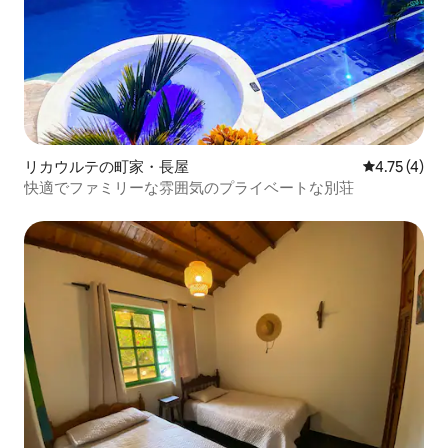
リカウルテの町家・長屋
レビュー4件
4.75 (4)
快適でファミリーな雰囲気のプライベートな別荘