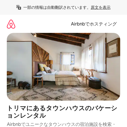
コ
一部の情報は自動翻訳されています。
原文を表示
ン
テ
ン
Airbnbでホスティング
ツ
に
ス
キ
ッ
プ
トリマにあるタウンハウスのバケーシ
ョンレンタル
Airbnbでユニークなタウンハウスの宿泊施設を検索・