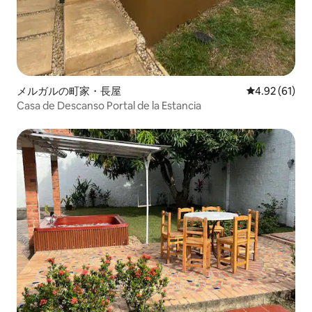
メルガルの町家・長屋
レビュー61件
4.92 (61)
Casa de Descanso Portal de la Estancia