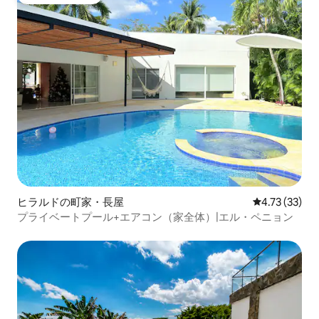
ゲストチョイス
ヒラルドの町家・長屋
レビュー33件
4.73 (33)
プライベートプール+エアコン（家全体）|エル・ペニョン