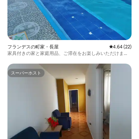
フランデスの町家・長屋
レビュー22件
4.64 (22)
家具付きの家と家庭用品、ご滞在をお楽しみいただけま
す。
スーパーホスト
スーパーホスト