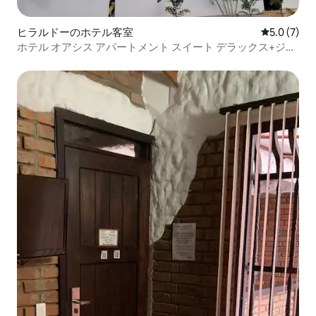
ヒラルドーのホテル客室
レビュー7
5.0 (7)
ホテル オアシス アパートメント スイート デラックス+ジャ
グジー+ソーシャルプール