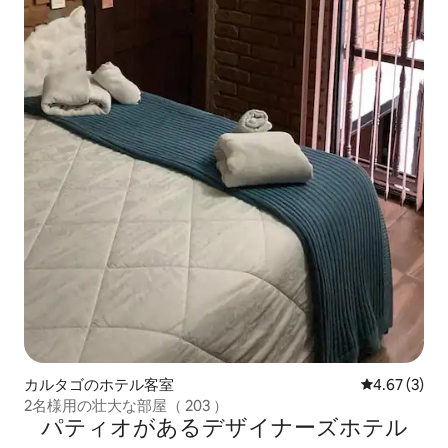
カルタゴのホテル客室
レビュー3件
4.67 (3)
2名様用の壮大な部屋（ 203 ）
パティオがあるデ⁠ザ⁠イ⁠ナ⁠ー⁠ズホ⁠テ⁠ル