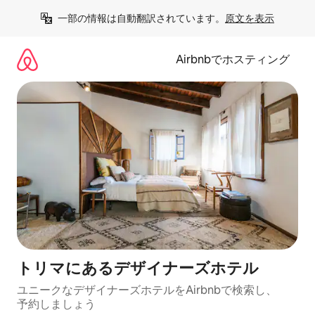
コ
一部の情報は自動翻訳されています。
原文を表示
ン
テ
ン
Airbnbでホスティング
ツ
に
ス
キ
ッ
プ
トリマにあるデ⁠ザ⁠イ⁠ナ⁠ー⁠ズホ⁠テ⁠ル
ユニークなデ⁠ザ⁠イ⁠ナ⁠ー⁠ズホ⁠テ⁠ル⁠をAirbnb⁠で検⁠索⁠し⁠、
予⁠約し⁠ま⁠し⁠ょ⁠う