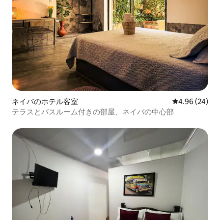
ネイバのホテル客室
レビュー24件
4.96 (24)
テラスとバスルーム付きの部屋、ネイバの中心部