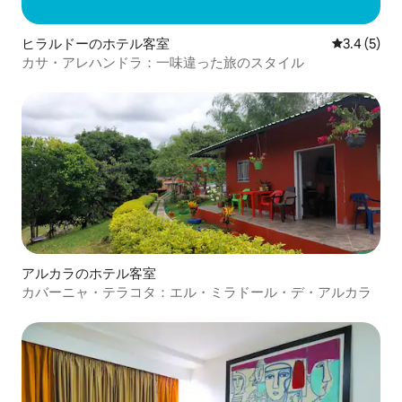
ヒラルドーのホテル客室
レビュー5
3.4 (5)
カサ・アレハンドラ：一味違った旅のスタイル
アルカラのホテル客室
カバーニャ・テラコタ：エル・ミラドール・デ・アルカラ