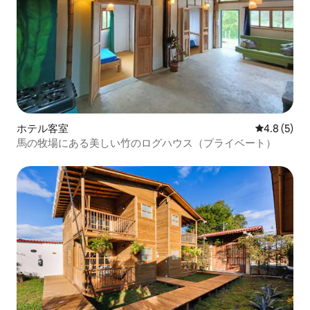
ホテル客室
レビュー5
4.8 (5)
馬の牧場にある美しい竹のログハウス（プライベート）