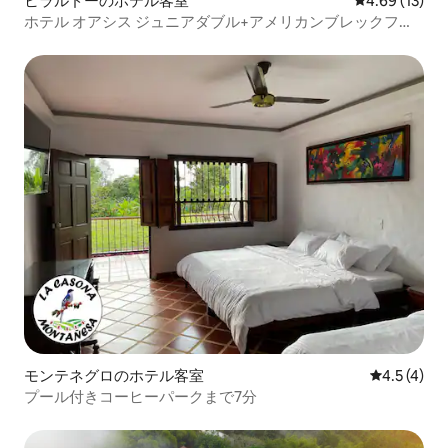
ヒラルドーのホテル客室
レビュー13件
4.69 (13)
ホテル オアシス ジュニアダブル+アメリカンブレックファ
スト
モンテネグロのホテル客室
レビュー4
4.5 (4)
プール付きコーヒーパークまで7分