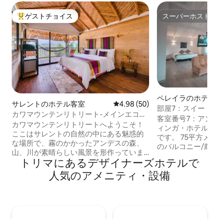
ゲストチョイス
スーパーホスト
大好評のゲストチョイスです。
スーパーホスト
ペレイラのホテル
サレントのホテル客室
レビュー50件、5つ星中4.98
4.98 (50)
部屋7：スイート
カワマウンテンリトリート-メインエコロ
アンディノ
客室番号7：アンデ
ッジルーム-！
カワマウンテンリトリートへようこそ！
ィンガ・ホテル・
ここはサレントの自然の中にある魅惑的
です。 75平方メートルの客室には、2つ
な場所で、霧のかかったアンデスの森、
のバルコニー/廊
山、川が素晴らしい風景を形作っていま
ル、席、さらにハ
トリマにあるデ⁠ザ⁠イ⁠ナ⁠ー⁠ズホ⁠テ⁠ル⁠で
す。 私たちは、素朴でありながらエレガ
バルコニー/廊下に
ントな建築コンセプトに従った場所で、
人⁠気⁠のア⁠メ⁠ニ⁠テ⁠ィ⁠・設⁠備
クがあります。 6
この地域の典型的な職人技を通じて木材
クリーンテレビ、
を原材料として使用することに基づい
ネット、NETFLI
て、豪華なロッジのすべての機能を提供
ド、2つの洗面台
しています。 サレントとココラ渓谷の最
たは浴槽を備えた
高のものを楽しみながら、我々にお任せ