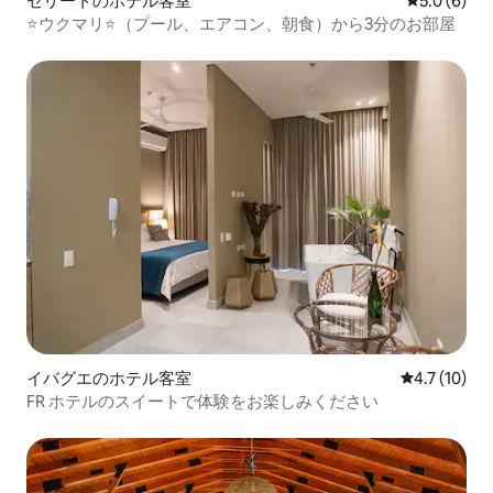
セリートのホテル客室
レビュー6
5.0 (6)
⭐ウクマリ⭐（プール、エアコン、朝食）から3分のお部屋
イバグエのホテル客室
レビュー10
4.7 (10)
FR ホテルのスイートで体験をお楽しみください