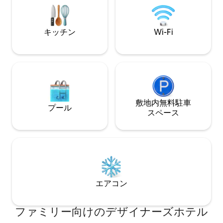
ください。家のようにくつろぐことがで
きます。
キッチン
Wi-Fi
敷地内無料駐⁠車
プール
ス⁠ペ⁠ー⁠ス
エアコン
ファミリー向⁠け⁠のデ⁠ザ⁠イ⁠ナ⁠ー⁠ズホ⁠テ⁠ル