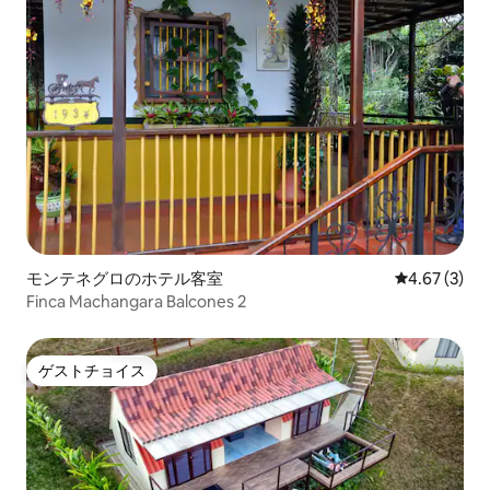
モンテネグロのホテル客室
レビュー3件
4.67 (3)
Finca Machangara Balcones 2
ゲストチョイス
ゲストチョイス