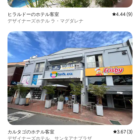
ヒラルドーのホテル客室
レビュー9件
4.44 (9)
デザイナーズホテル ラ・マグダレナ
カルタゴのホテル客室
レビュー3件
3.67 (3)
デザイナーズホテル、サンタアナプラザ