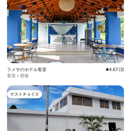
ラメサのホテル客室
レビュー3件
4.67 (3)
客室 + 朝食
ゲストチョイス
ゲストチョイス