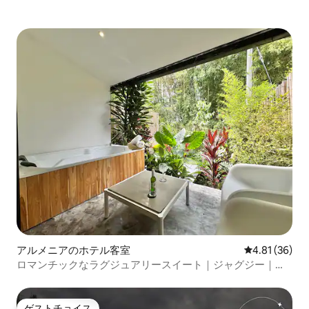
アルメニアのホテル客室
レビュー36件
4.81 (36)
ロマンチックなラグジュアリースイート｜ジャグジー｜ク
イーン｜プール
ゲストチョイス