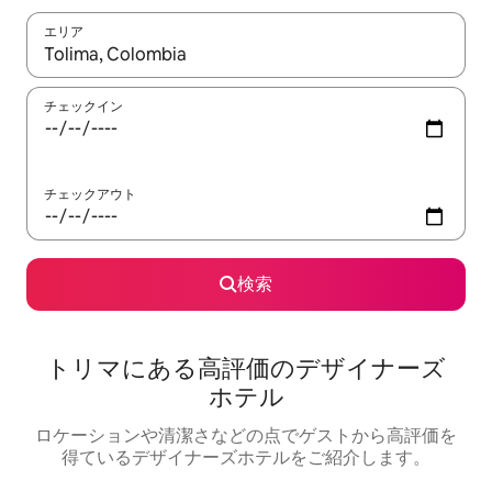
エリア
検索結果が表示されたら、上下の矢印キーを使って移動するか、
チェックイン
チェックアウト
検索
トリマにある高⁠評⁠価⁠のデ⁠ザ⁠イ⁠ナ⁠ー⁠ズ
ホ⁠テ⁠ル
ロケーションや清⁠潔⁠さ⁠な⁠ど⁠の点⁠でゲ⁠ス⁠ト⁠か⁠ら高⁠評⁠価⁠を
得⁠て⁠い⁠るデ⁠ザ⁠イ⁠ナ⁠ー⁠ズホ⁠テ⁠ル⁠をご⁠紹⁠介し⁠ま⁠す⁠。