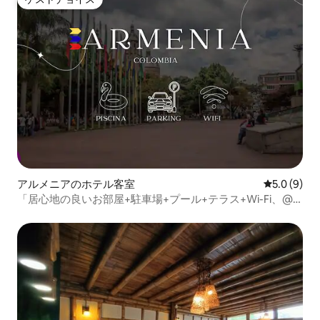
ゲストチョイス
アルメニアのホテル客室
レビュー9
5.0 (9)
「居心地の良いお部屋+駐車場+プール+テラス+Wi-Fi、@
アルメニア」