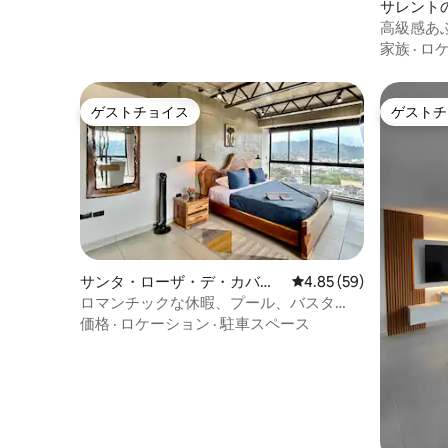
サレント
ート
高級感あ
して忘れ
家族
·
ロ
ゲストチョイス
ゲストチ
ゲストチョイス
ゲストチ
サンタ・ローザ・デ・カバル
レビュー59件、5つ星中
4.85 (59)
のマンション・アパート
ロマンチックな休暇、プール、バスタ
ブ、美しい景色
価格
·
ロケーション
·
駐車スペース