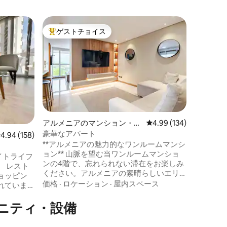
サンタ・
ゲストチョイス
ゲス
大好評のゲストチョイスです。
大好評
のマンシ
サンタロ
ー・2ベ
サンタロ
探しですか？ 🏆 このエリ
プ5。 毎朝、淹れたてのコーヒーの香りが
漂う空気
てみてください。 
価格
·
ロ
場所です。 自然光にあふれ、モ
囲気の私
ができる安
アルメニアのマンション・ア
レビュー134件、5つ星
4.99 (134)
99%が
パート
豪華なアパート
レビュー158件、5つ星中4.94つ星の平均評価
4.94 (158)
とにとて
**アルメニアの魅力的なワンルームマンシ
す。 駐
ョン** 山脈を望む当ワンルームマンショ
先に手頃
ナイトライフ
ンの4階で、忘れられない滞在をお楽しみ
 レスト
ください。アルメニアの素晴らしいエリ
ョッピン
アに位置し、公園、ショッピングセンタ
価格
·
ロケーション
·
屋内スペース
れていま
ー、クリニック、レストランなどに近い
、あらゆ
です。公共交通機関へのアクセスが簡単
ニティ・設備
。 必要
なため、シルカシア、サレント、フィラ
 バルコ
ンディアなどの観光地に簡単に行くこと
スした夜