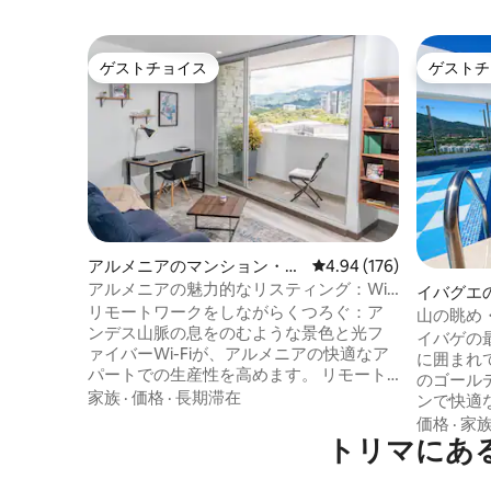
ゲストチョイス
ゲストチ
ゲストチョイス
ゲストチ
アルメニアのマンション・ア
レビュー176件、5つ星
4.94 (176)
パート
アルメニアの魅力的なリスティング：Wi-
イバグエ
Fiとプール付きのリモートワークに最適
リモートワークをしながらくつろぐ：ア
ート
山の眺め
ンデス山脈の息をのむような景色と光フ
ョン
イバゲの
ァイバーWi-Fiが、アルメニアの快適なア
に囲まれて目
パートでの生産性を高めます。 リモート
のゴールデ
ワークに最適です！ フンダドレス公園、
家族
·
価格
·
長期滞在
ンで快適
パルケ・デ・ラ・ビダ、ユニセントロモ
い。La E
価格
·
家
ール、カリマモールからすぐです。 近く
トリマにあ
ストラン
のLa FogataやCafé Quindioで地元の料理
Multice
をお楽しみください。 アルメニアが待っ
マビュー