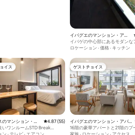
中5.0つ星の平均評価
イバグエのマンション・アパ
ート
イバゲの中心部にあるモダンな
ロケーション
·
価格
·
キッチン
ョイス
ゲストチョイス
ョイス
ゲストチョイス
スのマンション・ア
レビュー55件、5つ星中4.87つ星の平均評価
4.87 (55)
イバグエのマンション・アパ
ート
いワンルームSTD Break
16階の豪華アパートと21階のプ
4.93つ星の平均評価
Manizales。
ョン
·
テレビ
·
エアコン
家族
·
ロケーション
·
アクセス