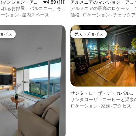
のマンション・アパ
レビュー111件、5つ星中4.89つ星の平均評価
4.89 (111)
アルメニアのマンション・ア
パート
ふれるお部屋、バルコニー、そ
アルメニアの最高のロケーショ
られない夕日
ークな景色
ケーション
·
屋内スペース
価格
·
ロケーション
·
チェックア
ョイス
ゲストチョイス
ョイス
ゲストチョイス
4.85つ星の平均評価
サンタ・ローザ・デ・カバルの
マンション・アパート
サンタローザ：コーヒーと温泉
ロケーション
·
家族
·
アクセス