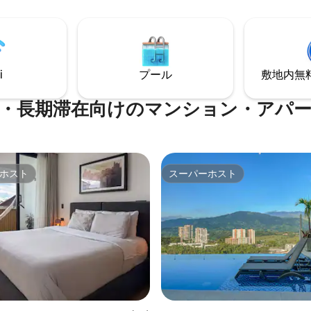
お楽しみください。ペットもお
を楽しむことができます。 街や
🐾。 カップルや出張に
で冒険したい気分になって、探
。コロンビアの音楽の首都を探
と思うかもしれません。 すべて
う！ 🎶
す。 ぜひお試しください。気に
です。
i
プール
敷地内無料駐
・長期滞在向けのマンション・アパ
ホスト
スーパーホスト
ホスト
スーパーホスト
中4.98つ星の平均評価