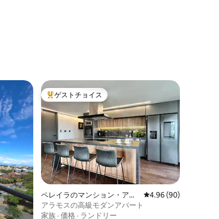
ト
ゲストチョイス
大好評のゲストチョイスです。
ペレイラのマンション・アパ
レビュー90件、5つ星
4.96 (90)
ート
アラモスの高級モダンアパート
家族
·
価格
·
ランドリー