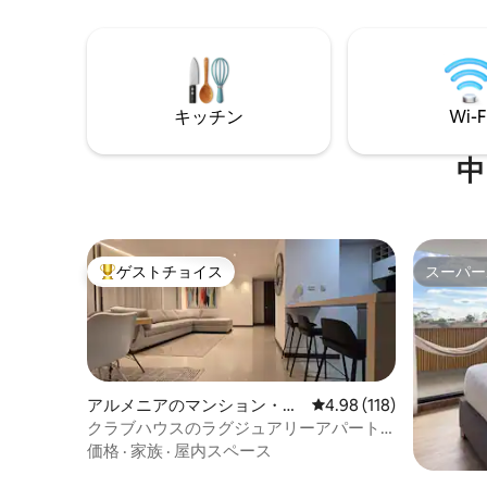
ています：素晴らしい風景、魅力的な
駐車場を
町、豊かな文化を発見するための拠点で
連れいただけます
す。 コーヒー農園でハイキングをした
最適です
り、温泉を訪れたり、素晴らしい景色を
索しましょ
楽しんだりしてリラックスしましょう。
キッチン
Wi-F
中
ゲストチョイス
スーパー
大好評のゲストチョイスです。
スーパー
アルメニアのマンション・ア
レビュー118件、5つ星
4.98 (118)
パート
クラブハウスのラグジュアリーアパート
メント
価格
·
家族
·
屋内スペース