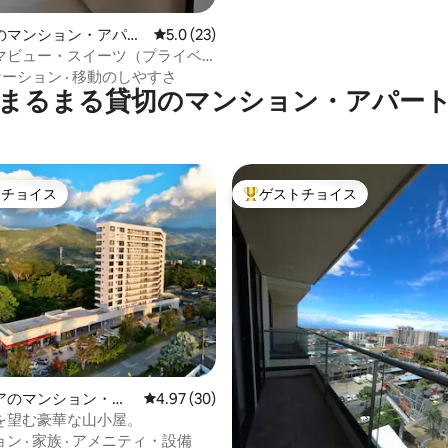
のマンション・アパー
レビュー23件、5つ星中5.0つ星の平均評価
5.0 (23)
マビュー・スイーツ（プライベ
ング）
ケーション
·
移動のしやすさ
まるまる貸切のマンション・アパー
トチョイス
ゲストチョイス
ゲストチョイスです。
大好評のゲストチョイスです。
アのマンション・ア
レビュー30件、5つ星中4.97つ星の平均評価
4.97 (30)
を望む豪華な山小屋。
ョン
·
家族
·
アメニティ・設備