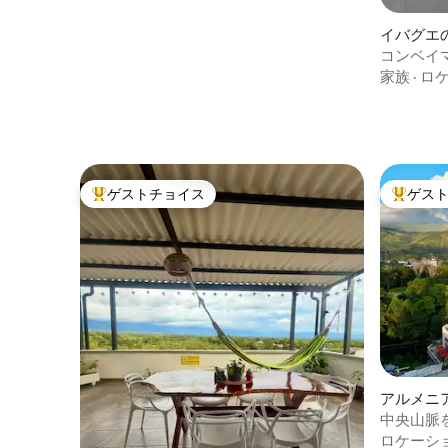
イバグエ
ト
コンベイ
ートリビ
家族
·
ロ
ゲストチョイス
ゲス
大好評のゲストチョイスです。
大好評の
アルメニ
パート
中央山脈
ロケーシ