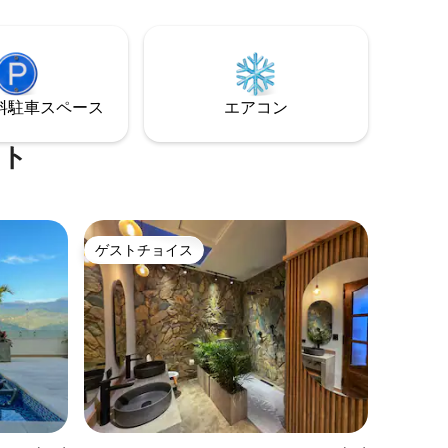
ができます。建物には、プール、ジャグ
その周辺
ジー、サウナ、ビリアード、ソーシャル
索したい
エリアがあります。エヘ・カフェテロで
が数分で
の冒険に最適です！
入るはず
⁠車ス⁠ペ⁠ー⁠ス
エアコン
ート
ゲストチョイス
ゲストチョイス