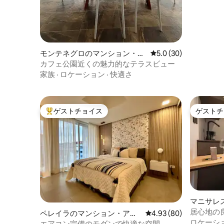
モンテネグロのマンション・ア
レビュー30件、5つ星
5.0 (30)
パート
カフェ公園近くの魅力的なテラスビュー
家族
·
ロケーション
·
快適さ
ゲストチョイス
ゲストチ
大好評のゲストチョイスです。
ゲストチ
マニサレ
パート
居心地の良
ペレイラのマンション・アパ
レビュー80件、5つ星中
4.93 (80)
Studios 
ロケーシ
ート
エアコン完備のモダンで快適な空間。