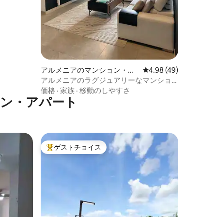
アルメニアのマンション・ア
レビュー49件、5つ星
4.98 (49)
パート
アルメニアのラグジュアリーなマンショ
ン・アパート
価格
·
家族
·
移動のしやすさ
ョン・アパート
ゲストチョイス
大好評のゲストチョイスです。