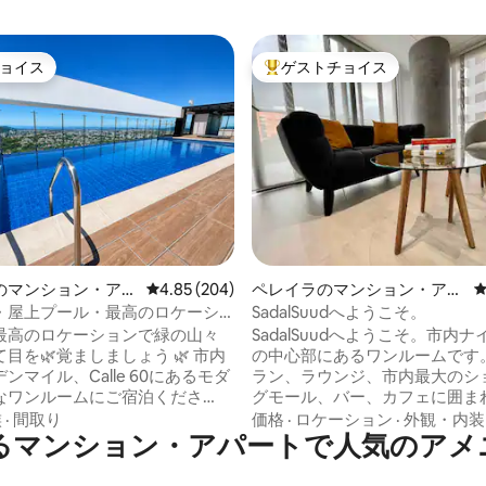
ョイス
ゲストチョイス
ョイス
大好評のゲストチョイスです。
中4.94つ星の平均評価
のマンション・アパ
レビュー204件、5つ星中4.85つ星の平均評価
4.85 (204)
ペレイラのマンション・アパ
ート
・屋上プール・最高のロケーシ
SadalSuudへようこそ。
最高のロケーションで緑の山々
SadalSuudへようこそ。市内
を🌿覚ましましょう 🌿 市内
の中心部にあるワンルームです。
ンマイル、Calle 60にあるモダ
ラン、ラウンジ、市内最大のシ
なワンルームにご宿泊くださ
グモール、バー、カフェに囲ま
staciónやAcquaなどの最高のレ
す。 この場所からわずか数歩で
族
·
間取り
価格
·
ロケーション
·
外観・内装
るマンション・アパートで人気のアメ
やモールがすぐそばにあり、
るニーズを満たすことができます
ntroまでわずか10分です。 パノラ
なものはすべてそろっています。
、設備の整ったキッチン、無料
ニーや屋上のプールでリラック