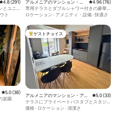
レビュー291件、5つ星中4.8つ星の平均評価
4.8 (291)
アルメニアのマンション・ア
レビュー76件、5つ星
4.96 (76)
パート
ンとユニ
専用テラスとダブルシャワー付きの豪華
ロフト
ウト
ロケーション
·
アメニティ・設備
·
快適さ
ゲストチョイス
大好評のゲストチョイスです。
レビュー38件、5つ星中5.0つ星の平均評価
5.0 (38)
アルメニアのマンション・アパ
レビュー33件、5つ
5.0 (33)
の楽園
ート
テラスにプライベートバスタブとスタジ
オ付きロフト。
価格
·
ロケーション
·
清潔さ