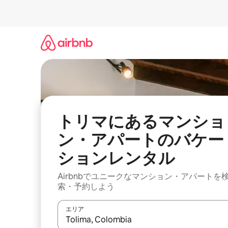
コ
ン
テ
ン
ツ
に
ス
キ
ッ
プ
トリマにあるマンショ
ン・アパートのバケー
ションレンタル
Airbnbでユニークなマンション・アパートを
索・予約しよう
エリア
検索結果が表示されたら、上下の矢印キーを使っ