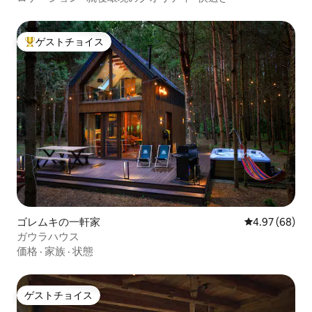
ゲストチョイス
大好評のゲストチョイスです。
ゴレムキの一軒家
レビュー68件
4.97 (68)
ガウラハウス
価格
·
家族
·
状態
ゲストチョイス
ゲストチョイス