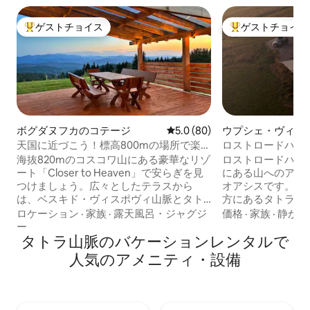
ゲストチョイス
ゲストチョイス
大好評のゲストチョイスです。
大好評のゲストチ
ボグダヌフカのコテージ
レビュー80件、5つ星中5.0
5.0 (80)
ウプシェ・ヴィジ
ロー
天国に近づこう！標高800mの場所で楽し
ロストロードハウ
む屋外スパ
海抜820mのコスコワ山にある豪華なリゾ
ロストロードハウ
ート「Closer to Heaven」で安らぎを見
にある山へのアク
つけましょう。広々としたテラスから
オアシスです。ポ
は、ベスキド・ヴィスポヴィ山脈とタト
方にあるタトラ山
ラ山脈のパノラマビューを楽しめます。
に理想的に位置し
ロケーション
·
家族
·
露天風呂・ジャグジ
価格
·
家族
·
静か
この88平方メートルの環境に優しい家
ラックスして自然
ー
は、2,300平方メートルの私有地に囲まれ
タトラ山脈のバケーションレンタルで
ら日没まで山を眺
ています。リクライニングマッサージシ
です。 リビング
人気のアメニティ・設備
ート2台を備えた、年間を通じてご利用い
が整っており、一
ただける5人用の塩素フリー屋外スパでお
きています。 各ベッドルームには、豪華
くつろぎください。純粋な湧き水の水道
な寝具を備えた快
水、製氷機付き冷蔵庫、高速Wi-Fiが快適
山脈の素晴らしい