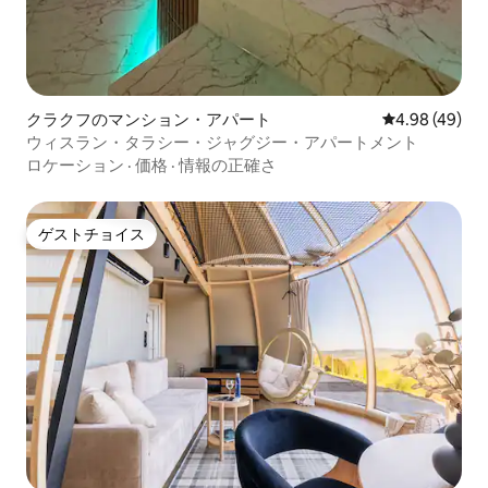
クラクフのマンション・アパート
レビュー49件
4.98 (49)
ウィスラン・タラシー・ジャグジー・アパートメント
ロケーション
·
価格
·
情報の正確さ
ゲストチョイス
ゲストチョイス