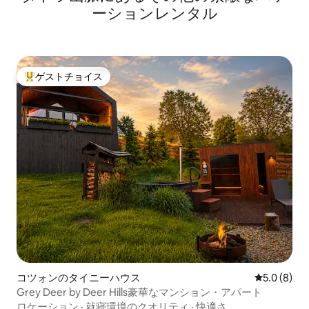
ーションレンタル
ゲストチョイス
大好評のゲストチョイスです。
コツォンのタイニーハウス
レビュー8
5.0 (8)
Grey Deer by Deer Hills豪華なマンション・アパート
ロケーション
·
就寝環境のクオリティ
·
快適さ