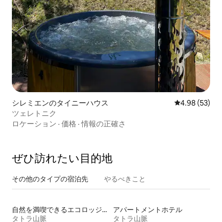
シレミエンのタイニーハウス
レビュー53件
4.98 (53)
ツェレトニク
ロケーション
·
価格
·
情報の正確さ
ぜひ訪⁠れ⁠た⁠い目⁠的⁠地
その他のタ⁠イ⁠プ⁠の宿⁠泊⁠先
やるべきこと
自然を満喫できるエコロッジの宿泊施設
アパートメントホテル
タトラ山脈
タトラ山脈