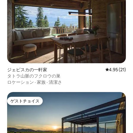
ジェピスカの一軒家
レビュー21件
4.95 (21)
タトラ山脈のフクロウの巣
ロケーション
·
家族
·
清潔さ
ゲストチョイス
ゲストチョイス