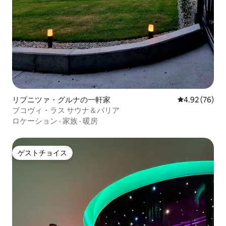
リプニツァ・グルナの一軒家
レビュー76件
4.92 (76)
ブコヴィ・ラス サウナ＆バリア
ロケーション
·
家族
·
暖房
ゲストチョイス
ゲストチョイス