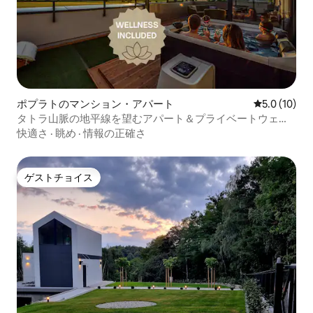
ポプラトのマンション・アパート
レビュー10
5.0 (10)
タトラ山脈の地平線を望むアパート＆プライベートウェル
ネス体験
快適さ
·
眺め
·
情報の正確さ
ゲストチョイス
ゲストチョイス