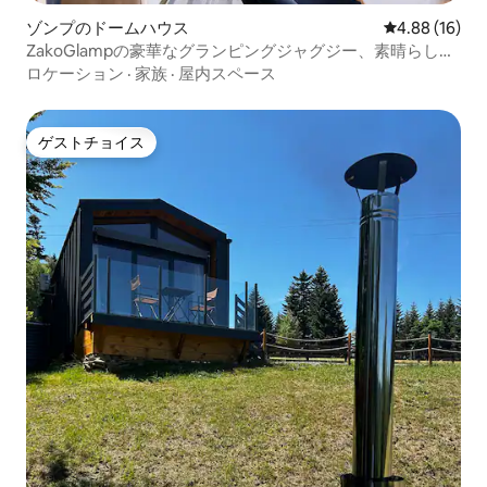
ゾンプのドームハウス
レビュー16件
4.88 (16)
ZakoGlampの豪華なグランピングジャグジー、素晴らしい
眺め
ロケーション
·
家族
·
屋内スペース
ゲストチョイス
ゲストチョイス