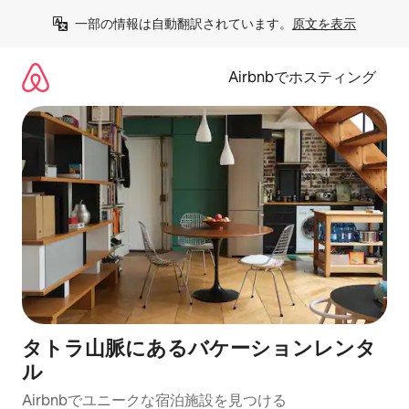
コ
一部の情報は自動翻訳されています。
原文を表示
ン
テ
ン
Airbnbでホスティング
ツ
に
ス
キ
ッ
プ
タトラ山脈にあるバケーションレンタ
ル
Airbnbでユニークな宿泊施設を見つける