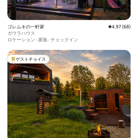
ゴレムキの一軒家
レビュー68件
4.97 (68)
ガウラハウス
ロケーション
·
家族
·
チェックイン
ゲストチョイス
大好評のゲストチョイスです。