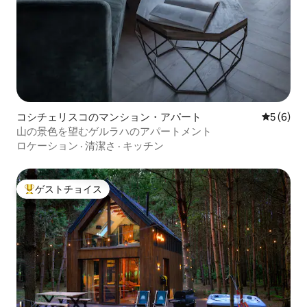
コシチェリスコのマンション・アパート
レビュー
5 (6)
山の景色を望むゲルラハのアパートメント
ロケーション
·
清潔さ
·
キッチン
ゲストチョイス
大好評のゲストチョイスです。