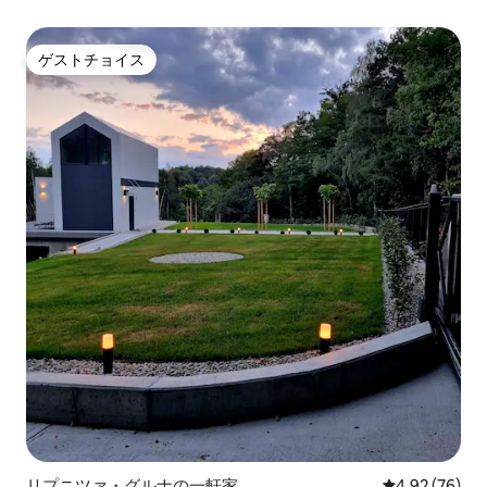
ゲストチョイス
ゲストチョイス
リプニツァ・グルナの一軒家
レビュー76件
4.92 (76)