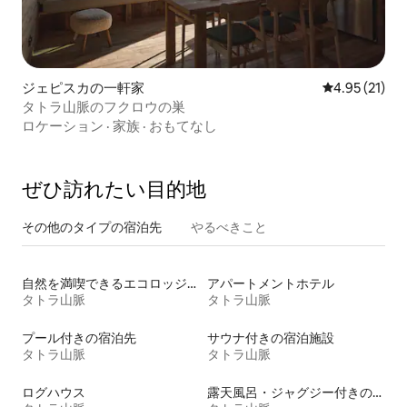
ジェピスカの一軒家
レビュー21件
4.95 (21)
タトラ山脈のフクロウの巣
ロケーション
·
家族
·
おもてなし
ぜひ訪⁠れ⁠た⁠い目⁠的⁠地
その他のタ⁠イ⁠プ⁠の宿⁠泊⁠先
やるべきこと
自然を満喫できるエコロッジの宿泊施設
アパートメントホテル
タトラ山脈
タトラ山脈
プール付きの宿泊先
サウナ付きの宿泊施設
タトラ山脈
タトラ山脈
ログハウス
露天風呂・ジャグジー付きの宿泊施設