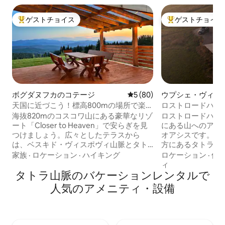
ゲストチョイス
ゲストチョイス
大好評のゲストチョイスです。
大好評のゲストチ
ボグダヌフカのコテージ
レビュー80件、5つ星中5つ
5 (80)
ウプシェ・ヴィジ
ロー
天国に近づこう！標高800mの場所で楽し
ロストロードハウ
む屋外スパ
海抜820mのコスコワ山にある豪華なリゾ
ロストロードハウ
ート「Closer to Heaven」で安らぎを見
にある山へのアク
つけましょう。広々としたテラスから
オアシスです。ポ
は、ベスキド・ヴィスポヴィ山脈とタト
方にあるタトラ山
ラ山脈のパノラマビューを楽しめます。
に理想的に位置し
家族
·
ロケーション
·
ハイキング
ロケーション
·
価
この88平方メートルの環境に優しい家
ラックスして自然
ィ
は、2,300平方メートルの私有地に囲まれ
タトラ山脈のバケーションレンタルで
ら日没まで山を眺
ています。リクライニングマッサージシ
です。 リビング
人気のアメニティ・設備
ート2台を備えた、年間を通じてご利用い
が整っており、一
ただける5人用の塩素フリー屋外スパでお
きています。 各ベッドルームには、豪華
くつろぎください。純粋な湧き水の水道
な寝具を備えた快
水、製氷機付き冷蔵庫、高速Wi-Fiが快適
山脈の素晴らしい