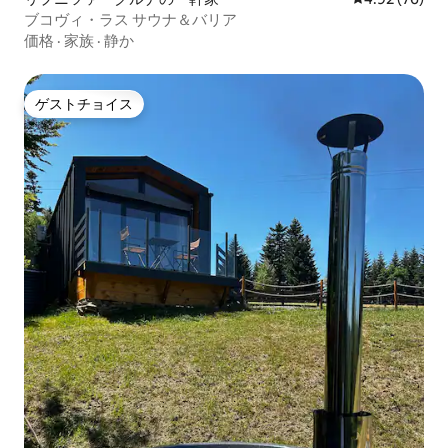
ブコヴィ・ラス サウナ＆バリア
価格
·
家族
·
静か
ゲストチョイス
ゲストチョイス