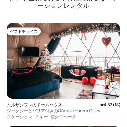
ーションレンタル
ゲストチョイス
ゲストチョイス
ムルザシフレのドームハウス
レビュー18件
4.83 (18)
ジャグジーとバリア付きのGóralski Harem Osada
Glamp（1）
ロケーション
·
スキー
·
屋外スペース