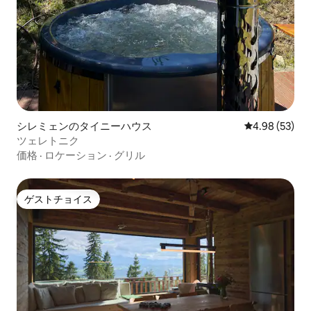
シレミェンのタイニーハウス
レビュー53件
4.98 (53)
ツェレトニク
価格
·
ロケーション
·
グリル
ゲストチョイス
ゲストチョイス