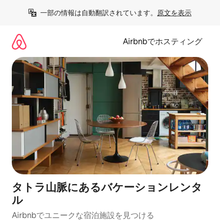
コ
一部の情報は自動翻訳されています。
原文を表示
ン
テ
ン
Airbnbでホスティング
ツ
に
ス
キ
ッ
プ
タトラ山脈にあるバケーションレンタ
ル
Airbnbでユニークな宿泊施設を見つける