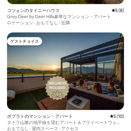
コツォンのタイニーハウス
レビュー
5 (8)
Grey Deer by Deer Hills豪華なマンション・アパート
ロケーション
·
おもてなし
·
近隣
ゲストチョイス
ゲストチョイス
ポプラトのマンション・アパート
レビュー1
5 (10)
タトラ山脈の地平線を望むアパート＆プライベートウェル
ネス体験
おもてなし
·
屋内スペース
·
アクセス