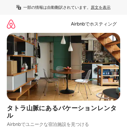
コ
一部の情報は自動翻訳されています。
原文を表示
ン
テ
ン
Airbnbでホスティング
ツ
に
ス
キ
ッ
プ
タトラ山脈にあるバケーションレンタ
ル
Airbnbでユニークな宿泊施設を見つける