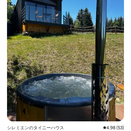
シレミエンのタイニーハウス
レビュー53件
4.98 (53)