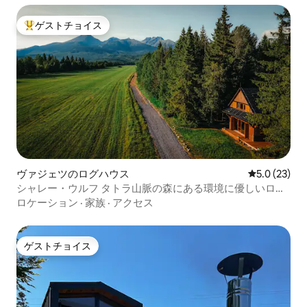
ゲストチョイス
大好評のゲストチョイスです。
ヴァジェツのログハウス
レビュー23
5.0 (23)
シャレー・ウルフ タトラ山脈の森にある環境に優しいログ
ハウス
ロケーション
·
家族
·
アクセス
ゲストチョイス
ゲストチョイス