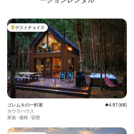
ーションレンタル
ゲストチョイス
大好評のゲストチョイスです。
ゴレムキの一軒家
レビュー68件
4.97 (68)
ガウラハウス
家族
·
価格
·
状態