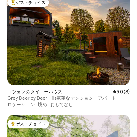
ゲストチョイス
大好評のゲストチョイスです。
コツォンのタイニーハウス
レビュー8
5.0 (8)
Grey Deer by Deer Hills豪華なマンション・アパート
ロケーション
·
眺め
·
おもてなし
ゲストチョイス
大好評のゲストチョイスです。