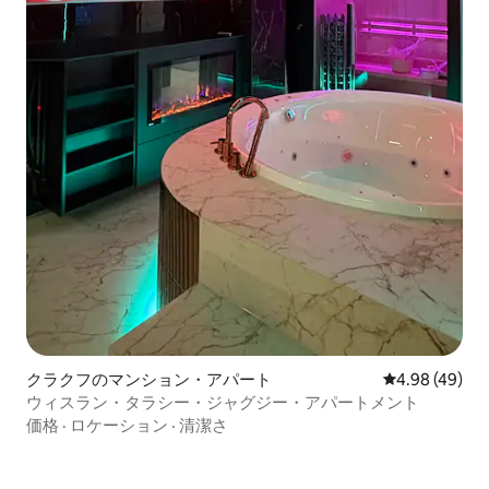
クラクフのマンション・アパート
レビュー49件
4.98 (49)
ウィスラン・タラシー・ジャグジー・アパートメント
価格
·
ロケーション
·
清潔さ