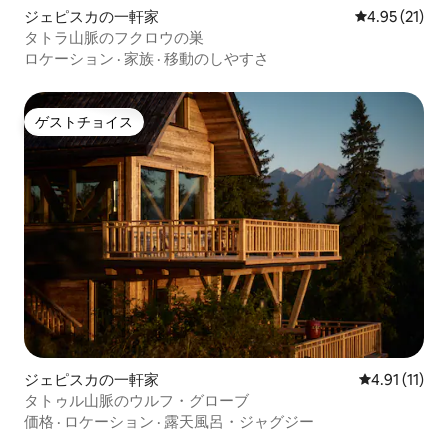
ジェピスカの一軒家
レビュー21件
4.95 (21)
タトラ山脈のフクロウの巣
ロケーション
·
家族
·
移動のしやすさ
ゲストチョイス
ゲストチョイス
ジェピスカの一軒家
レビュー11件
4.91 (11)
タトゥル山脈のウルフ・グローブ
価格
·
ロケーション
·
露天風呂・ジャグジー