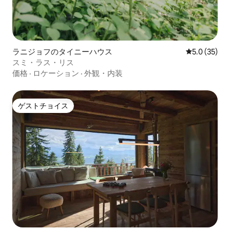
ラニジョフのタイニーハウス
レビュー35
5.0 (35)
スミ・ラス・リス
価格
·
ロケーション
·
外観・内装
ゲストチョイス
ゲストチョイス