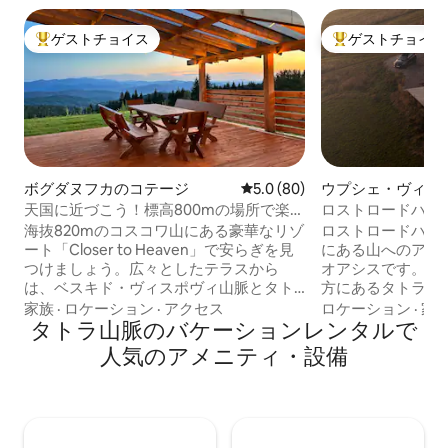
ゲストチョイス
ゲストチョイス
大好評のゲストチョイスです。
大好評のゲストチ
ボグダヌフカのコテージ
レビュー80件、5つ星中5.0
5.0 (80)
ウプシェ・ヴィジ
ガロー
天国に近づこう！標高800mの場所で楽し
ロストロードハウ
む屋外スパ
海抜820mのコスコワ山にある豪華なリゾ
ロストロードハウ
ート「Closer to Heaven」で安らぎを見
にある山へのアク
つけましょう。広々としたテラスから
オアシスです。ポ
は、ベスキド・ヴィスポヴィ山脈とタト
方にあるタトラ山
ラ山脈のパノラマビューを楽しめます。
に理想的に位置し
家族
·
ロケーション
·
アクセス
ロケーション
·
家
この88平方メートルの環境に優しい家
タトラ山脈のバケーションレンタルで
ラックスして自然
は、2,300平方メートルの私有地に囲まれ
ら日没まで山を眺
人気のアメニティ・設備
ています。リクライニングマッサージシ
です。 リビング
ート2台を備えた、年間を通じてご利用い
が整っており、一
ただける5人用の塩素フリー屋外スパでお
きています。 各ベッドルームには、豪華
くつろぎください。純粋な湧き水の水道
な寝具を備えた快
水、製氷機付き冷蔵庫、高速Wi-Fiが快適
山脈の素晴らしい