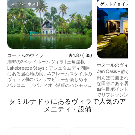
スーパーホスト
ゲストチョイス
スーパーホスト
ゲストチョイス
コーラムのヴィラ
レビュー135件、5つ星中4.87
4.87 (135)
湖畔の2ベッドルームヴィラ | 三角屋根の
ホスールのヴィラ
デッキ | バーベキュー | ハンモック
Lakebreeze Stays：アシュタムディ湖畔
Zen Oasis –
にある居心地の良いAフレームスタイルの
家
田んぼに囲まれた
ヴィラ >湖のパノラマビューが楽しめる
な田舎にある居心地
バルコニー／パティオ >湖畔のハンモッ
🏡注目ポイント：
ク > 仕事用スペース + 100 Mbpsの Wi-Fi >
でリフレッシングな
お茶とコーヒーのセット >高品質のリネ
タミルナドゥにあるヴィラで人気のア
星空の下でランチ
ンと洗面用具（バスルームのみ）を備え
スイムデッキ • 
メニティ・設備
たエアコン付きベッド >必需品を備えた
良いテラス • 自
フルキッチン、バーベキュー（有料） >
ストなインテリア 
ケララ式朝食（無料） >オンコールの管
ゲームとダーツボード
理人 > インバーター（照明／扇風機） >
ートテレビ、スピー
敷地外無料駐車場（小型車またはコンパ
Swiggy/Zoma