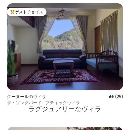
ゲストチョイス
大好評のゲストチョイスです。
クーヌールのヴィラ
レビュー2
5 (29)
ザ・ソングバード - ブティックヴィラ
ラグジュアリーなヴィラ