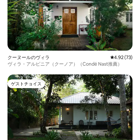
クーヌールのヴィラ
レビュー73件
4.92 (73)
ヴィラ・アルピニア（クーノア）（Condé Nast推薦）
ゲストチョイス
ゲストチョイス