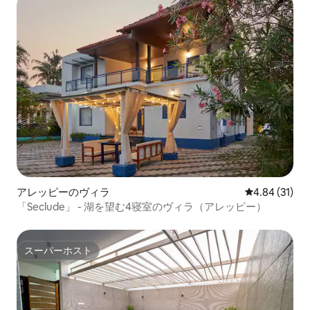
アレッピーのヴィラ
レビュー31件
4.84 (31)
「Seclude」 - 湖を望む4寝室のヴィラ（アレッピー）
スーパーホスト
スーパーホスト