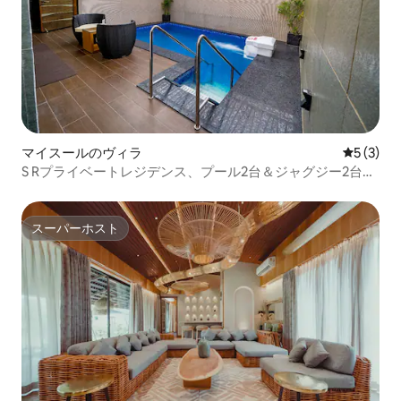
マイスールのヴィラ
レビュー
5 (3)
S Rプライベートレジデンス、プール2台＆ジャグジー2台付
き
スーパーホスト
スーパーホスト