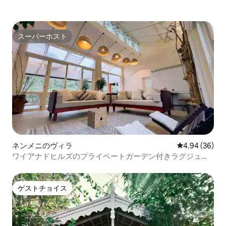
スーパーホスト
スーパーホスト
ネンメニのヴィラ
レビュー36件
4.94 (36)
ワイアナドヒルズのプライベートガーデン付きラグジュア
リーヴィラ
ゲストチョイス
ゲストチョイス