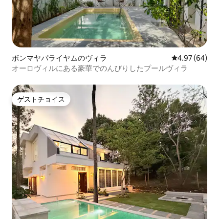
ボンマヤパライヤムのヴィラ
レビュー64件
4.97 (64)
オーロヴィルにある豪華でのんびりしたプールヴィラ
ゲストチョイス
ゲストチョイス