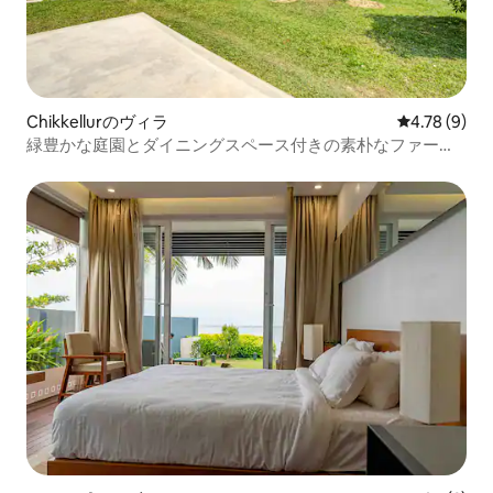
Chikkellurのヴィラ
レビュー9件
4.78 (9)
緑豊かな庭園とダイニングスペース付きの素朴なファーム
ステイ