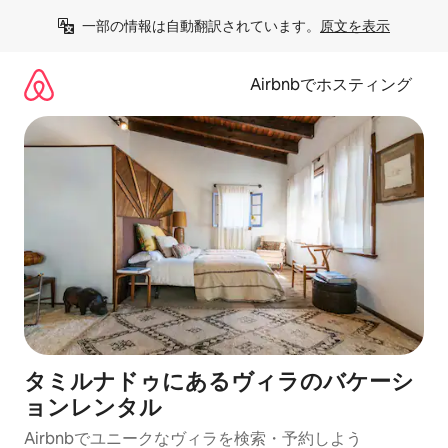
コ
一部の情報は自動翻訳されています。
原文を表示
ン
テ
ン
Airbnbでホスティング
ツ
に
ス
キ
ッ
プ
タミルナドゥにあるヴィラのバケーシ
ョンレンタル
Airbnbでユニークなヴィラを検索・予約しよう