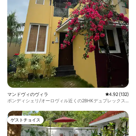
マンドヴィのヴィラ
レビュー132件
4.92 (132)
ポンディシェリ/オーロヴィル近くの2BHKデュプレックス
ヴィラ
ゲストチョイス
ゲストチョイス