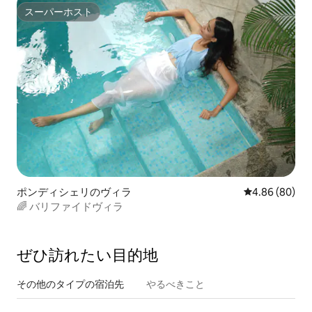
スーパーホスト
スーパーホスト
ポンディシェリのヴィラ
レビュー80件
4.86 (80)
🌈 バリファイドヴィラ
ぜひ訪⁠れ⁠た⁠い目⁠的⁠地
その他のタ⁠イ⁠プ⁠の宿⁠泊⁠先
やるべきこと