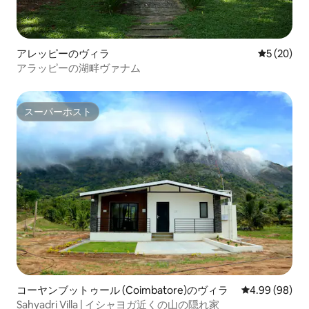
アレッピーのヴィラ
レビュー2
5 (20)
アラッピーの湖畔ヴァナム
スーパーホスト
スーパーホスト
コーヤンブットゥール (Coimbatore)のヴィラ
レビュー98件
4.99 (98)
Sahyadri Villa | イシャヨガ近くの山の隠れ家