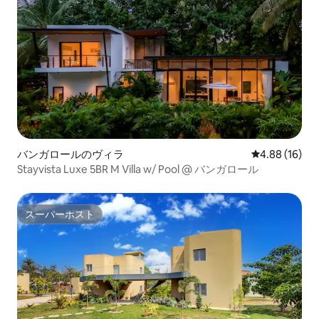
バンガロールのヴィラ
レビュー16件
4.88 (16)
Stayvista Luxe 5BR M Villa w/ Pool @ バンガロール
スーパーホスト
スーパーホスト