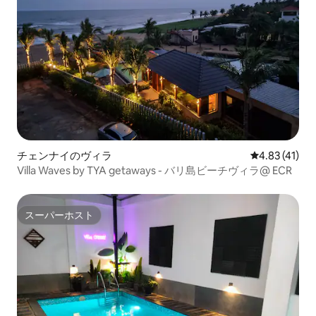
チェンナイのヴィラ
レビュー41件
4.83 (41)
Villa Waves by TYA getaways - バリ島ビーチヴィラ@ ECR
スーパーホスト
スーパーホスト