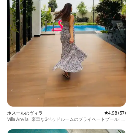
ホスールのヴィラ
レビュー57件
4.98 (57)
Villa Anvila | 豪華な3ベッドルームのプライベートプール | バ
ーベキュー | Blr近く