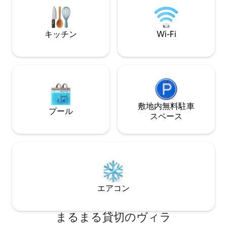
クトSUV1台） >オンラインでの食品・雑
•カップル、ご家族
貨の注文が可能、便利屋サービス > タク
ト可 🛏2～6名宿泊
シー／オート（トゥクトゥク）との提携 *
遊ぶ。くつろぐ。
テレビ・洗濯機なし * 徒歩100m（車での
キッチン
Wi-Fi
アクセス不可）
敷地内無料駐⁠車
プール
ス⁠ペ⁠ー⁠ス
エアコン
まるまる貸切のヴィラ