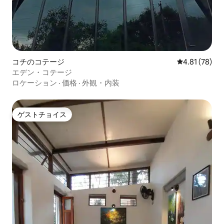
コチのコテージ
レビュー78件
4.81 (78)
エデン・コテージ
ロケーション
·
価格
·
外観・内装
ゲストチョイス
ゲストチョイス