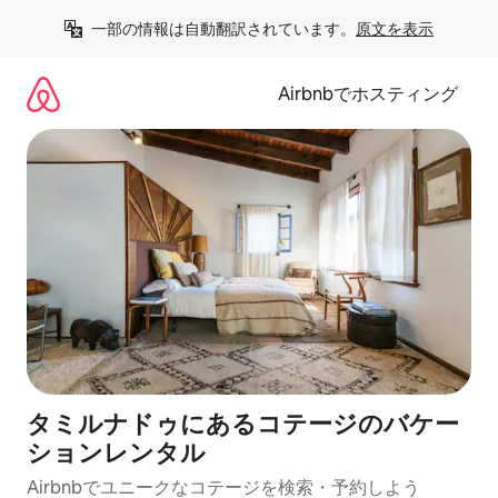
コ
一部の情報は自動翻訳されています。
原文を表示
ン
テ
ン
Airbnbでホスティング
ツ
に
ス
キ
ッ
プ
タミルナドゥにあるコテージのバケー
ションレンタル
Airbnbでユニークなコテージを検索・予約しよう