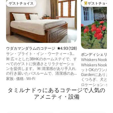
ゲストチョイス
ゲストチョイス
ゲストチョイス
大好評のゲストチ
ウダカマンダラムのコテージ
レビュー128件、5つ星中4.93
4.93 (128)
サン・ブライト・イン・ウーティー • 3ベ
ポンディシェリの
ッドルーム・キッチン • 丘陵の眺め • キッ
🌺 広々とした3BHKのホームステイで、す
Whiskers Noo
チン
べてのゲストに快適さとリラクゼーショ
Whiskers No
ンを提供します。 🌺 清潔感があり手入れ
ットOKのワンルーム
の行き届いたバスルームで、清潔感のあ
Gardenにあり
る快適な滞在をお約束します。 🌺 広々と
家族
·
価格
·
Wi-Fi
くつろぎ、犬との
したホール、ダイニングエリア、調理器
られた空間です。
ロケーション
·
価
具と調理器具を備えた設備の整ったキッ
タミルナドゥにあるコテージで人気の
い寝室（3名様用
チン。 ICICI Holiday Home、Ootyの隣に
ム、シットアウト
アメニティ・設備
🌺あります。Ooty Center（Charring
の別の宿泊施設と
Cross）からわずか2 kmです。 ショッ
ルで気取らない雰
プ、レストラン、主要観光スポットへの
りませんが、静か
アクセスが🌺簡単で、すべて10 km圏内に
す。一時停止した