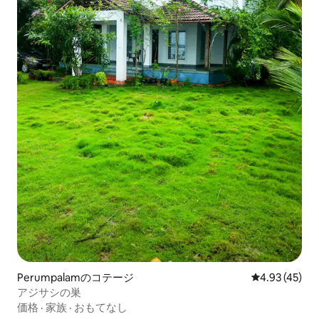
Perumpalamのコテージ
レビュー45件
4.93 (45)
アジサシの巣
価格
·
家族
·
おもてなし