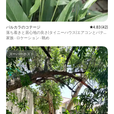
バルカラのコテージ
レビュー42件
4.83 (42)
落ち着きと居心地の良さ|タイニーハウス|エアコンとパティ
オ|庭の景色
家族
·
ロケーション
·
眺め
スーパーホスト
スーパーホスト