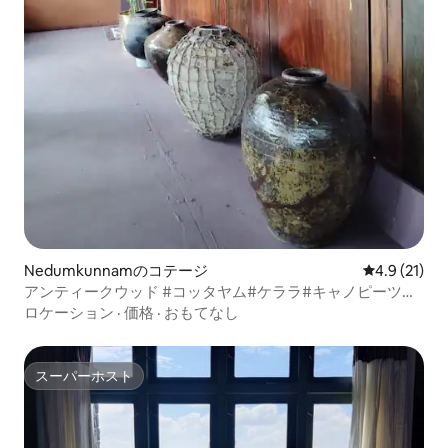
Nedumkunnamのコテージ
レビュー21
4.9 (21)
アンティークウッド #コッタヤム#ケララ#キャノピーツリ
ーハウス
ロケーション
·
価格
·
おもてなし
スーパーホスト
スーパーホスト