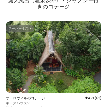
露天風呂（温泉以外）・ジャグジー付
きのコテージ
スーパーホスト
スーパーホスト
オーロヴィルのコテージ
レビュー63件
4.71 (63)
キースハウスV