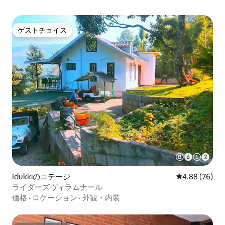
ゲストチョイス
ゲストチョイス
Idukkiのコテージ
レビュー76件
4.88 (76)
ライダーズヴィラムナール
価格
·
ロケーション
·
外観・内装