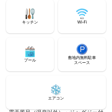
あります。 自然愛好家や写真家に最適
い、またはただ居
な、息をのむようなウーティの山頂の景
が家のように感じ
色を🌺お楽しみください。
ません。ぜひあな
も！ ）と共有さ
キッチン
Wi-Fi
ます。
敷地内無料駐⁠車
プール
ス⁠ペ⁠ー⁠ス
エアコン