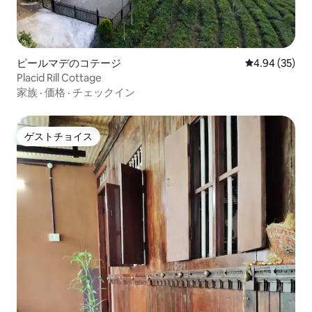
ピールマデのコテージ
レビュー35件
4.94 (35)
Placid Rill Cottage
家族
·
価格
·
チェックイン
ゲストチョイス
ゲストチョイス