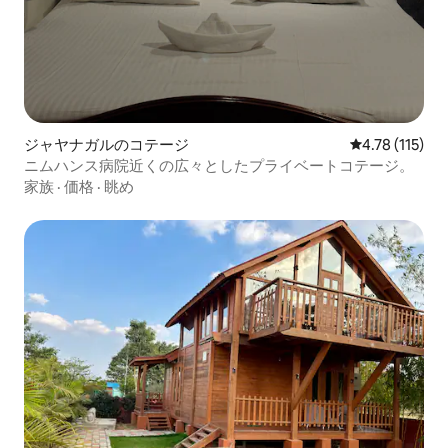
ジャヤナガルのコテージ
レビュー115
4.78 (115)
ニムハンス病院近くの広々としたプライベートコテージ。
家族
·
価格
·
眺め