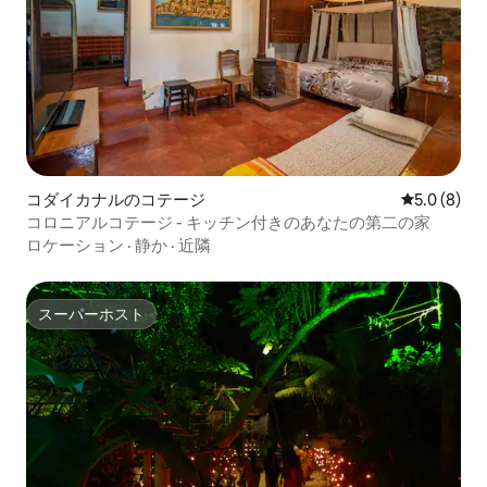
コダイカナルのコテージ
レビュー8
5.0 (8)
コロニアルコテージ - キッチン付きのあなたの第二の家
ロケーション
·
静か
·
近隣
スーパーホスト
スーパーホスト