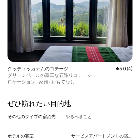
クッティッカナムのコテージ
レビュー4
5.0 (4)
グリーンベールの豪華な石造りコテージ
ロケーション
·
家族
·
おもてなし
ぜひ訪⁠れ⁠た⁠い目⁠的⁠地
その他のタ⁠イ⁠プ⁠の宿⁠泊⁠先
やるべきこと
ホテルの客室
サービスアパートメントの宿泊施設