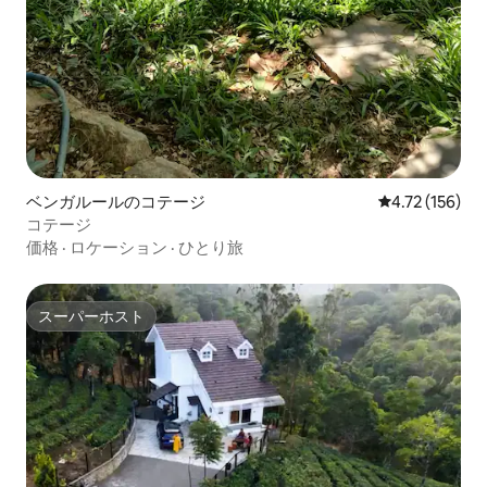
ベンガルールのコテージ
レビュー156件
4.72 (156)
コテージ
価格
·
ロケーション
·
ひとり旅
スーパーホスト
スーパーホスト