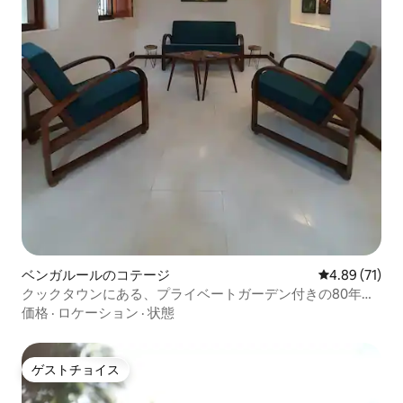
ベンガルールのコテージ
レビュー71件
4.89 (71)
クックタウンにある、プライベートガーデン付きの80年の
歴史を持つ居心地の良いコテージ。
価格
·
ロケーション
·
状態
ゲストチョイス
ゲストチョイス