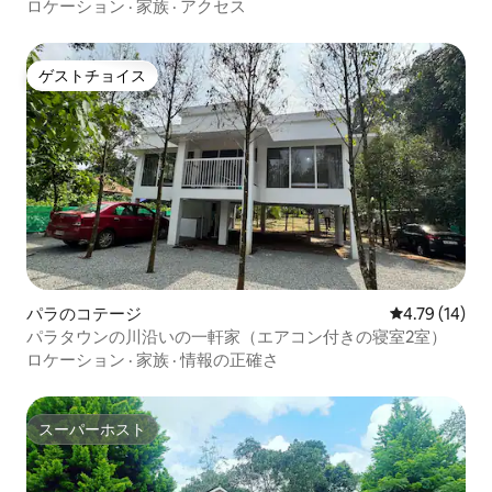
ロケーション
·
家族
·
アクセス
ゲストチョイス
ゲストチョイス
パラのコテージ
レビュー14件
4.79 (14)
パラタウンの川沿いの一軒家（エアコン付きの寝室2室）
ロケーション
·
家族
·
情報の正確さ
スーパーホスト
スーパーホスト