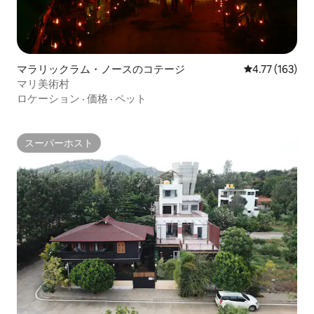
マラリックラム・ノースのコテージ
レビュー163件
4.77 (163)
マリ美術村
ロケーション
·
価格
·
ペット
スーパーホスト
スーパーホスト