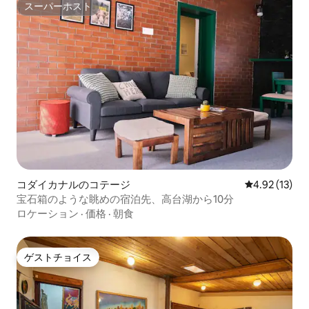
スーパーホスト
スーパーホスト
コダイカナルのコテージ
レビュー13件
4.92 (13)
宝石箱のような眺めの宿泊先、高台湖から10分
ロケーション
·
価格
·
朝食
ゲストチョイス
ゲストチョイス