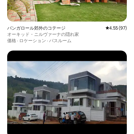
バンガロール郊外のコテージ
レビュー97件
4.55 (97)
オーキッド・ニルヴァーナの隠れ家
価格
·
ロケーション
·
バスルーム