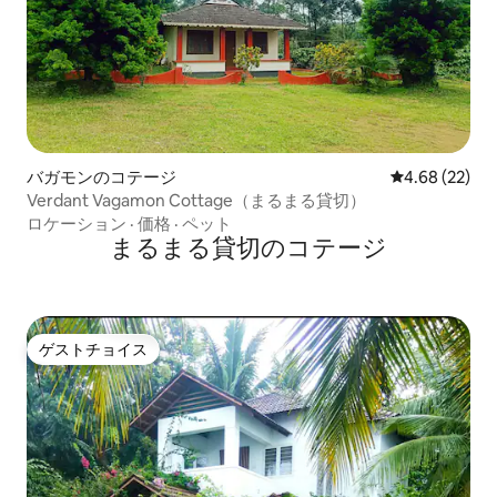
バガモンのコテージ
レビュー22件
4.68 (22)
Verdant Vagamon Cottage（まるまる貸切）
ロケーション
·
価格
·
ペット
まるまる貸切のコテージ
ゲストチョイス
ゲストチョイス