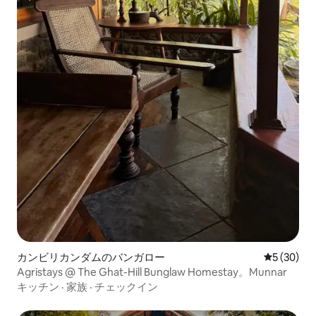
カンビリカンダムのバンガロー
レビュー3
5 (30)
Agristays @ The Ghat-Hill Bunglaw Homestay。Munnar
キッチン
·
家族
·
チェックイン