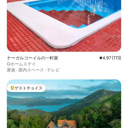
ナーガルコーイルの一軒家
レビュー173件
4.97 (173)
Gホームステイ
家族
·
屋内スペース
·
テレビ
ゲストチョイス
大好評のゲストチョイスです。