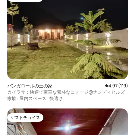
ゲストチョイス
バンガロールの土の家
レビュー119件
4.97 (119)
カイラサ：快適で豪華な素朴なコテージ@ナンディヒルズ
家族
·
屋内スペース
·
快適さ
ゲストチョイス
ゲストチョイス