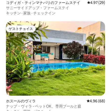
コディガ・ティンマナパリのファームステイ
レビュー29件
4.97 (29)
サニーサイドアップ・ファームステイ
キッチン
·
家族
·
チェックイン
ゲストチョイス
ゲストチョイス
ホスールのヴィラ
レビュー68件
4.96 (68)
ナップ・ヴィラ - ペットOK、専用プールと庭