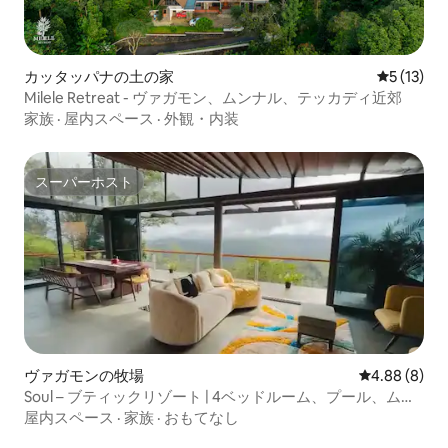
カッタッパナの土の家
レビュー1
5 (13)
Milele Retreat - ヴァガモン、ムンナル、テッカディ近郊
家族
·
屋内スペース
·
外観・内装
スーパーホスト
スーパーホスト
ヴァガモンの牧場
レビュー8件
4.88 (8)
Soul – ブティックリゾート | 4ベッドルーム、プール、ムー
ビーナイト
屋内スペース
·
家族
·
おもてなし