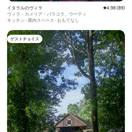
イタラルのヴィラ
レビュー89件
4.98 (89)
ヴィラ・カメリア・バラコラ、ウーティ
キッチン
·
屋内スペース
·
おもてなし
ゲストチョイス
ゲストチョイス