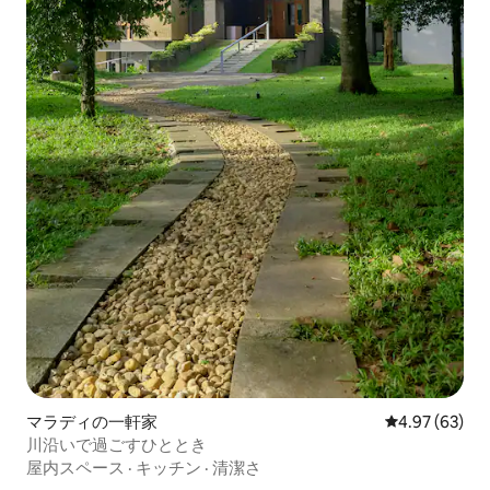
マラディの一軒家
レビュー63件
4.97 (63)
川沿いで過ごすひととき
屋内スペース
·
キッチン
·
清潔さ