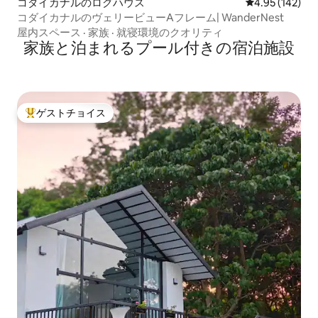
コダイカナルのログハウス
レビュー142件
4.95 (142)
コダイカナルのヴェリービューAフレーム| WanderNest
屋内スペース
·
家族
·
就寝環境のクオリティ
家族と泊まれるプール付きの宿泊施設
ゲストチョイス
大好評のゲストチョイスです。