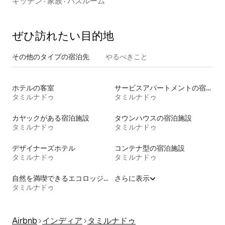
キッチン
·
家族
·
バスルーム
ぜひ訪⁠れ⁠た⁠い目⁠的⁠地
その他のタ⁠イ⁠プ⁠の宿⁠泊⁠先
やるべきこと
ホテルの客室
サービスアパートメントの宿泊施設
タミルナドゥ
タミルナドゥ
カヤックがある宿泊施設
タウンハウスの宿泊施設
タミルナドゥ
タミルナドゥ
デザイナーズホテル
コンテナ型の宿泊施設
タミルナドゥ
タミルナドゥ
自然を満喫できるエコロッジの宿泊施設
さらに表示
タミルナドゥ
Airbnb
インディア
タミルナドゥ