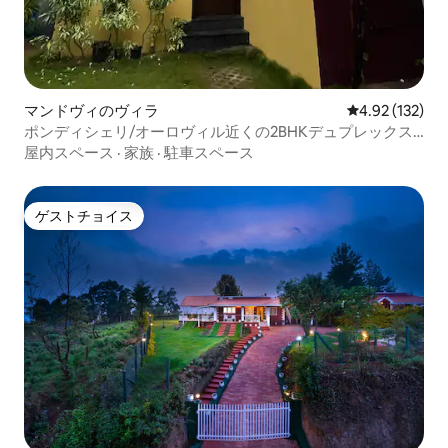
マンドヴィのヴィラ
レビュー132件
4.92 (132)
ポンディシェリ/オーロヴィル近くの2BHKデュプレックス
ヴィラ
屋内スペース
·
家族
·
駐車スペース
ゲストチョイス
ゲストチョイス