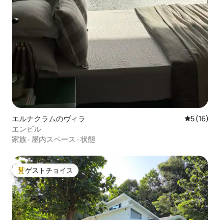
エルナクラムのヴィラ
レビュー1
5 (16)
エンビル
家族
·
屋内スペース
·
状態
ゲストチョイス
大好評のゲストチョイスです。