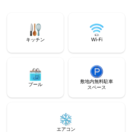
からご注文いただ
ゲームとダーツボード • 高速Wi-Fi、スマ
お届けします。 - お茶、コーヒー、麺類
ートテレビ、スピーカー、キッチン •
をお手伝いする管理人がいま
Swiggy/Zomatoによるフードデリバリー
Zomatoも玄関先まで
•カップル、ご家族、独身者に最適 •ペッ
レストランがあり
ト可 🛏2～6名宿泊可能|🧘‍♂️リラックス。
遊ぶ。くつろぐ。
キッチン
Wi-Fi
敷地内無料駐⁠車
プール
ス⁠ペ⁠ー⁠ス
エアコン