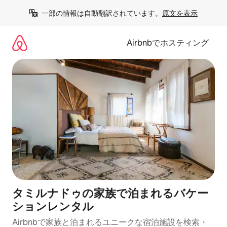
コ
一部の情報は自動翻訳されています。
原文を表示
ン
テ
ン
Airbnbでホスティング
ツ
に
ス
キ
ッ
プ
タミルナドゥの家族で泊まれるバケー
ションレンタル
Airbnbで家族と泊まれるユニークな宿泊施設を検索・