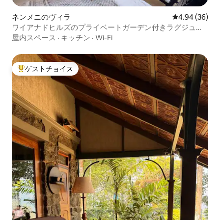
ネンメニのヴィラ
レビュー36件
4.94 (36)
ワイアナドヒルズのプライベートガーデン付きラグジュア
リーヴィラ
屋内スペース
·
キッチン
·
Wi-Fi
ゲストチョイス
大好評のゲストチョイスです。