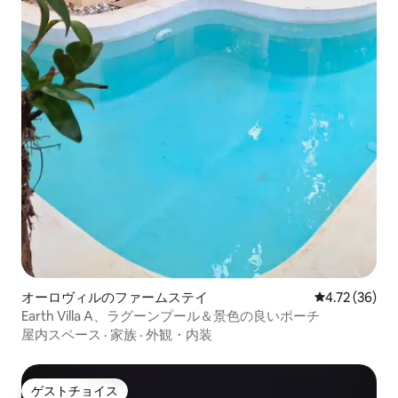
オーロヴィルのファームステイ
レビュー36件
4.72 (36)
Earth Villa A、ラグーンプール＆景色の良いポーチ
屋内スペース
·
家族
·
外観・内装
ゲストチョイス