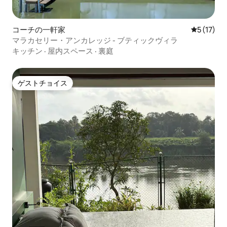
コーチの一軒家
レビュー1
5 (17)
マラカセリー・アンカレッジ - ブティックヴィラ
キッチン
·
屋内スペース
·
裏庭
ゲストチョイス
ゲストチョイス