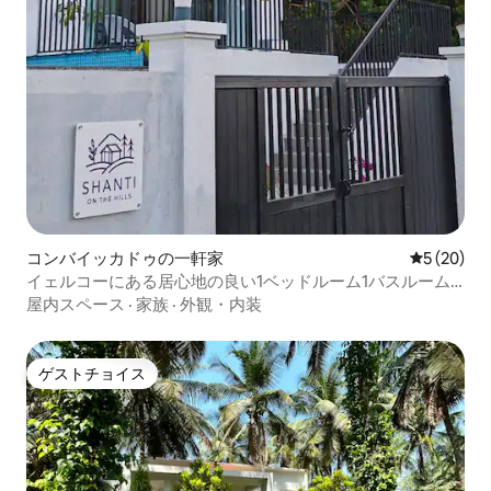
コンバイッカドゥの一軒家
レビュー2
5 (20)
イェルコーにある居心地の良い1ベッドルーム1バスルーム
のコテージ（プール利用可）
屋内スペース
·
家族
·
外観・内装
ゲストチョイス
ゲストチョイス