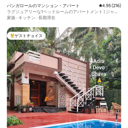
バンガロールのマンション・アパート
レビュー216件
4.95 (216)
ラグジュアリーな1ベッドルームのアパートメント | ジャグ
ジー | エアコン
家族
·
キッチン
·
長期滞在
ゲストチョイス
大好評のゲストチョイスです。