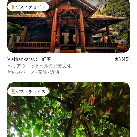
ゲストチョイス
大好評のゲストチョイスです。
Vlathankaraの一軒家
レビュー4
5 (45)
ペリアヴィットゥルの歴史文化
屋内スペース
·
家族
·
近隣
ゲストチョイス
大好評のゲストチョイスです。