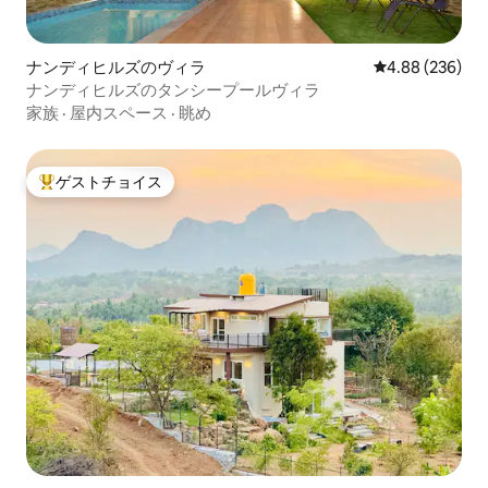
ナンディヒルズのヴィラ
レビュー236件
4.88 (236)
ナンディヒルズのタンシープールヴィラ
家族
·
屋内スペース
·
眺め
ゲストチョイス
大好評のゲストチョイスです。