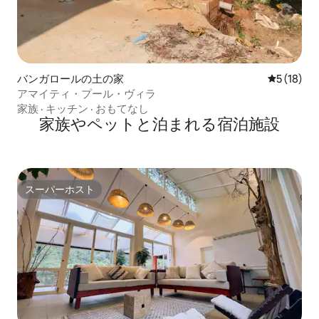
バンガロールの土の家
レビュー1
5 (18)
アマイティ・プール・ヴィラ
家族
·
キッチン
·
おもてなし
家族やペットと泊まれる宿泊施設
スーパーホスト
スーパーホスト