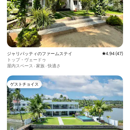
ジャリパッティのファームステイ
レビュー47件
4.94 (47)
トップ・ヴェードゥ
屋内スペース
·
家族
·
快適さ
ゲストチョイス
ゲストチョイス