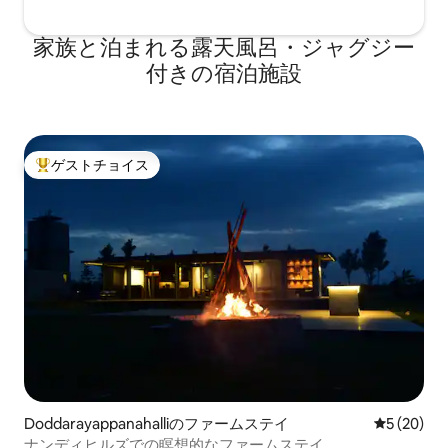
家族と泊まれる露天風呂・ジャグジー
付きの宿泊施設
ゲストチョイス
大好評のゲストチョイスです。
Doddarayappanahalliのファームステイ
レビュー2
5 (20)
ナンディヒルズでの瞑想的なファームステイ