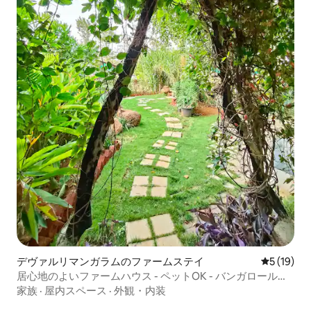
デヴァルリマンガラムのファームステイ
レビュー1
5 (19)
居心地のよいファームハウス - ペットOK - バンガロールか
ら43km
家族
·
屋内スペース
·
外観・内装