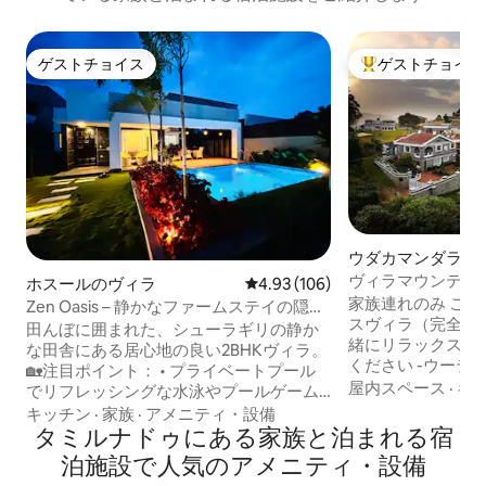
ゲストチョイス
ゲストチョイス
ゲストチョイス
大好評のゲストチ
ウダカマンダラム
ヴィラマウンテン
ホスールのヴィラ
レビュー106件、5つ星中4.93
4.93 (106)
家族連れのみ この穏やかなデュプレック
Zen Oasis – 静かなファームステイの隠れ
スヴィラ（完全独
家
田んぼに囲まれた、シューラギリの静か
緒にリラックスし
な田舎にある居心地の良い2BHKヴィラ。
ください -ウーテ
🏡注目ポイント： • プライベートプール
と主要な観光地は半
屋内スペース
·
キ
でリフレッシングな水泳やプールゲーム •
ります キッチンには、紅茶、コーヒー、
星空の下でランチやディナーを楽しめる
キッチン
·
家族
·
アメニティ・設備
麺類、パン、ベビ
スイムデッキ • 田園風景が見える景色の
タミルナドゥにある家族と泊まれる宿
備品があります。 食事 食べ物はすべての
良いテラス • 自然光が差し込むミニマリ
泊施設で人気のアメニティ・設備
オプションをご用意して
ストなインテリア •屋内で楽しめるボード