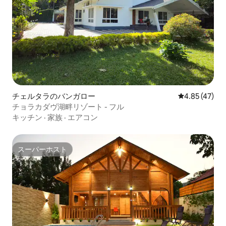
チェルタラのバンガロー
レビュー47件
4.85 (47)
チョラカダヴ湖畔リゾート - フル
キッチン
·
家族
·
エアコン
スーパーホスト
スーパーホスト