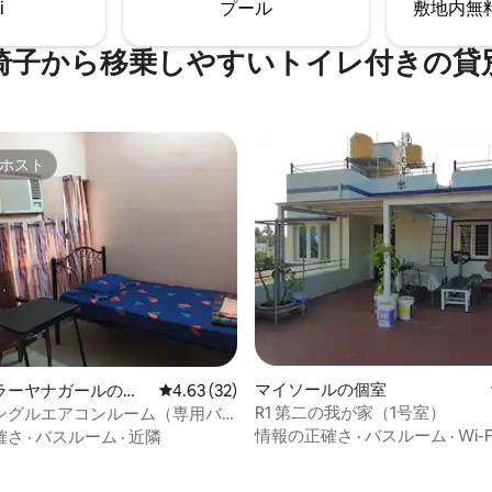
i
プール
敷地内無料駐
椅子から移乗しやすいトイレ付きの貸
ホスト
ホスト
4.91つ星の平均評価
マイソールの個室
ラーヤナガールの個
レビュー32件、5つ星中4.63つ星の平均評価
4.63 (32)
R1 第二の我が家（1号室）
ングルエアコンルーム（専用バ
あり、ただし付属ではありませ
情報の正確さ
·
バスルーム
·
Wi-F
確さ
·
バスルーム
·
近隣