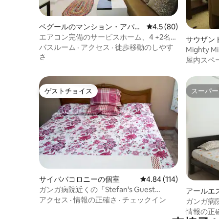
ベグールのマンション・アパー
レビュー80件、5つ星
4.5 (80)
ト
エアコン完備のサービスホーム、4 +2名様
サウザン
用@Kudlu Gate
バスルーム
·
アクセス
·
徒歩移動のしやす
Mighty Mi
さ
(Madelein
屋内スペ
ゲストチョイス
スーパー
ゲストチョイス
スーパー
サイババコロニーの個室
レビュー114件、5つ星
4.84 (114)
ガンガ病院近くの「Stefan's Guest
アールエ
House」
アクセス
·
情報の正確さ
·
チェックイン
ガンガ病院近く
Paradise
情報の正