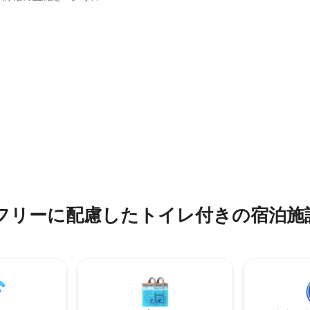
ックスした雰囲気のユニークな
去にゲストとのトラブルがあっ
ョンにある環境に優しい豪華な
歳未満のお子様の同伴は事前の
4.54つ星の平均評価
。 HeavenValleysでの滞在は
しには許可されていません。 一
す。 ご要望に応じて、
ューは誤解を招く可能性があり
食事と飲み物をご用意します。
で、ご注意ください。
応じて、治療マッサージ、瞑
トレーニングを提供していま
ンプファイヤー テント設備 セル
ング 天然プール オフロードドラ
フリーに配慮したトイレ付きの宿泊施