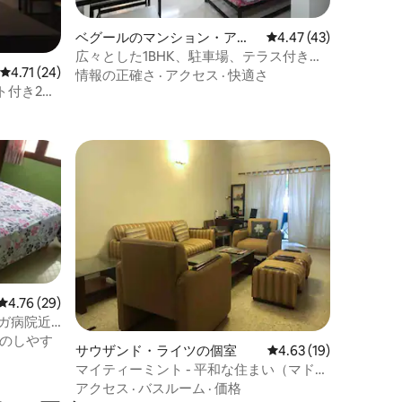
ベグールのマンション・アパ
レビュー43件、5つ星
4.47 (43)
ート
広々とした1BHK、駐車場、テラス付き、
レビュー24件、5つ星中4.71つ星の平均評価
4.71 (24)
HSR近く
情報の正確さ
·
アクセス
·
快適さ
ト付き2ベ
R
レビュー29件、5つ星中4.76つ星の平均評価
4.76 (29)
ガンガ病院近
のしやす
サウザンド・ライツの個室
レビュー19件、5つ星
4.63 (19)
マイティーミント - 平和な住まい（マドレ
ーヌ・コート）
アクセス
·
バスルーム
·
価格