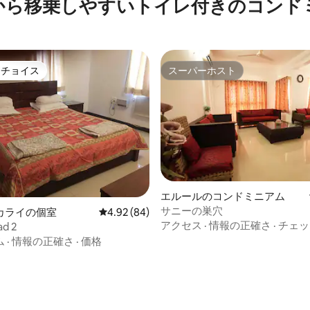
から移乗しやすいトイレ付きのコンド
トチョイス
スーパーホスト
ゲストチョイスです。
スーパーホスト
エルールのコンドミニアム
サニーの巣穴
中4.87つ星の平均評価
カライの個室
レビュー84件、5つ星中4.92つ星の平均評価
4.92 (84)
アクセス
·
情報の正確さ
·
チェッ
ad 2
ム
·
情報の正確さ
·
価格