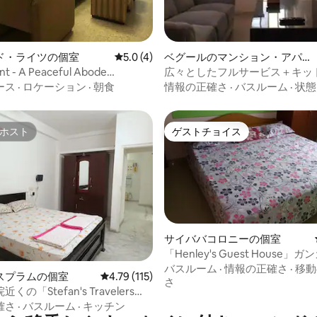
中4.5つ星の平均評価
ベグールのマンション・アパ
ド・ライツの個室
レビュー4件、5つ星中5.0つ星の平均評価
5.0 (4)
ート
広々としたフルサービス＋キッ
nt - A Peaceful Abode
ッドルームの宿泊施設SouthBL
e Court) 1
情報の正確さ
·
バスルーム
·
状態
ース
·
ロケーション
·
朝食
ホスト
ゲストチョイス
ホスト
ゲストチョイス
サイババコロニーの個室
「Henley's Guest House」
中4.84つ星の平均評価
く
バスルーム
·
情報の正確さ
·
移動
スプラムの個室
レビュー115件、5つ星中4.79つ星の平均評価
4.79 (115)
さ
の「Stefan's Travelers
」
確さ
·
バスルーム
·
キッチン