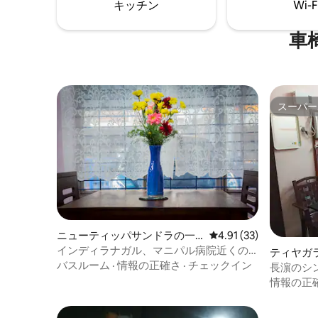
キッチン
Wi-F
車
スーパー
スーパー
ニューティッパサンドラの一
レビュー33件、5つ星中
4.91 (33)
軒家
インディラナガル、マニパル病院近くの
ティヤガ
アーディの住居
バスルーム
·
情報の正確さ
·
チェックイン
室
長濵のシ
スルーム
情報の正
ん）