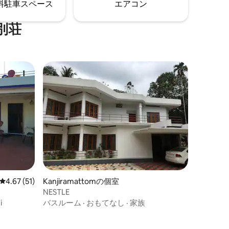
⁠車ス⁠ペ⁠ー⁠ス
エアコン
がつきます。
別荘
レビュー51件、5つ星中4.67つ星の平均評価
4.67 (51)
Kanjiramattomの個室
NESTLE
i
バスルーム
·
おもてなし
·
家族