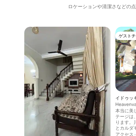
ロケーションや清潔さなどの点
ゲストチ
ゲストチ
イドゥッ
Heavenva
Road、Mu
本当に美
テージは
ります。
とカルダ
から車で
アクセス