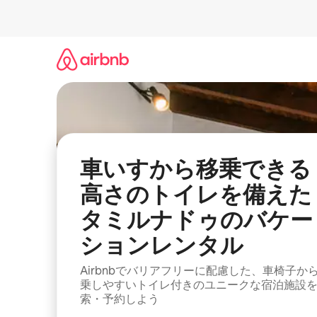
コ
ン
テ
ン
ツ
に
ス
キ
ッ
プ
車いすから移乗できる
高さのトイレを備えた
タミルナドゥのバケー
ションレンタル
Airbnbでバリアフリーに配慮した、車椅子か
乗しやすいトイレ付きのユニークな宿泊施設
索・予約しよう