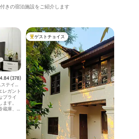
付きの宿泊施設をご紹介します
サイババ
ゲストチョイス
ゲスト
大好評のゲストチョイスです。
ゲスト
「Henley
プラム近
私たちは
ドにあり
す。 メインのショッピングエリアにあり
ます。 エアコンが必要な場合は、お知ら
せくださ
情報の正
ョンです） 中央バス停から徒歩
ビュー378件、5つ星中4.84つ星の平均評価
4.84 (378)
ールまで車で5分。 
ムステイの
す。 キングベッド1台、ソファベッド1
」は、エレガント
台、3人
なプライ
1枚。 コインバトールの中心部にある、と
します。
ても静か
冷蔵庫、
そりと佇
ありま
す。 .
様までご宿泊
様のみの場
500イン
す。 過