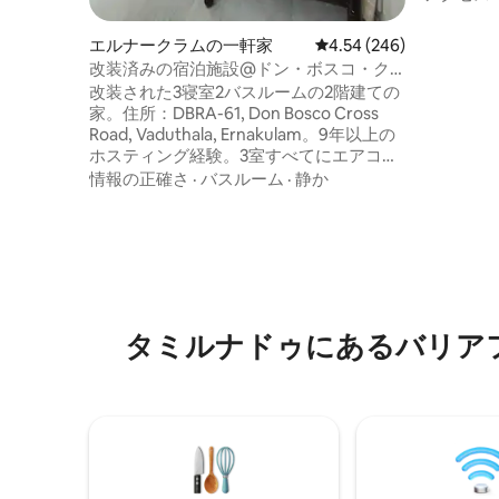
色とリラ
ロケーシ
エルナークラムの一軒家
レビュー246件、5つ星中
4.54 (246)
宿泊施設です
改装済みの宿泊施設@ドン・ボスコ・ク
自然に戻ることで
ロスロード、ヴァドゥタラ
改装された3寝室2バスルームの2階建ての
自家製の
家。住所：DBRA-61, Don Bosco Cross
ご要望に
Road, Vaduthala, Ernakulam。9年以上の
想、ヨガ
ホスティング経験。3室すべてにエアコ
す。 キャ
ン、エレガントなメンテナンス、ベッド4
情報の正確さ
·
バスルーム
·
静か
フクッキ
台（クイーン3台＋シングル1台）、バスル
イブ
ーム3.5室、ラウンジ2室、バルコニー、ダ
イニング、モダンで機能的なキッチン、
安全な駐車場1台分、モダンなアメニテ
ィ、料金は6名様分。グランドハイアット
コチボルガティまで6km、コチマリンド
ライブまで約4km、エルナクラムタウン
タミルナドゥにあるバリア
／ノース駅まで約1.5km、コチ国際空港ま
で約25km。エルナクラムの中心部に位置
しています。家を愛するご家族に最適で
す。