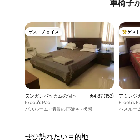
車椅子
ゲストチョイス
ゲス
ゲストチョイス
大好評の
ヌンガンバッカムの個室
レビュー153件、5つ星
4.87 (153)
アミンジ
Preeti's Pad
Preeti's P
バスルーム
·
情報の正確さ
·
状態
バスルー
ぜひ訪⁠れ⁠た⁠い目⁠的⁠地