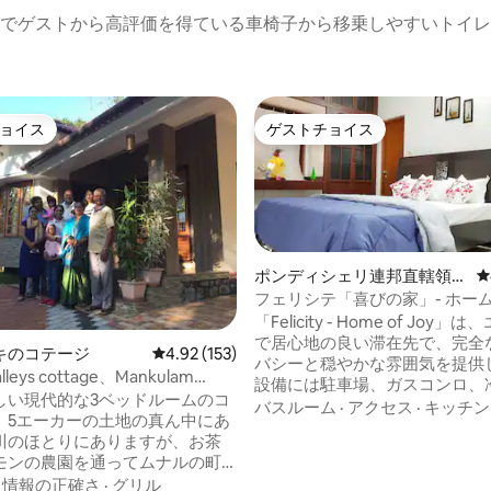
でゲストから高評価を得ている車椅子から移乗しやすいトイレ
ョイス
ゲストチョイス
ョイス
ゲストチョイス
ポンディシェリ連邦直轄領の
レ
マンション・アパート
フェリシテ「喜びの家」- ホー
感覚
「Felicity - Home of Joy
で居心地の良い滞在先で、完全
キのコテージ
レビュー153件、5つ星中4.92つ星の平均評価
4.92 (153)
バシーと穏やかな雰囲気を提供
lleys cottage、Mankulam
設備には駐車場、ガスコンロ、
nnar
しい現代的な3ベッドルームのコ
電気ケトルを備えたキッチンが
バスルーム
·
アクセス
·
キッチン
、5エーカーの土地の真ん中にあ
す。 このスペースは4 ～ 5名
川のほとりにありますが、お茶
いただけます。1名様または2名
モンの農園を通ってムナルの町
合、チェックイン時に1日あたり
わずか45分です。 素晴らしい景
·
情報の正確さ
·
グリル
ドルピーの追加料金が適用されま