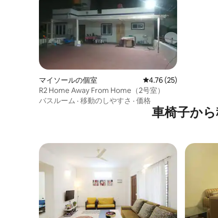
マイソールの個室
レビュー25件、5つ星中
4.76 (25)
R2 Home Away From Home（2号室）
バスルーム
·
移動のしやすさ
·
価格
車椅子から