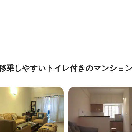
4.76つ星の平均評価
移乗しやすいトイレ付きのマンショ