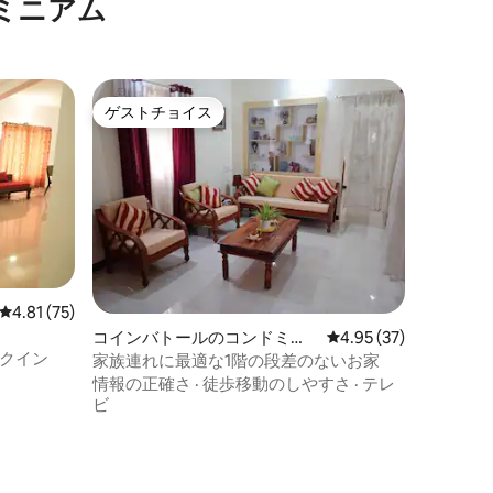
ミニアム
ゲストチョイス
ゲストチョイス
レビュー75件、5つ星中4.81つ星の平均評価
4.81 (75)
コインバトールのコンドミニ
レビュー37件、5つ星
4.95 (37)
クイン
アム
家族連れに最適な1階の段差のないお家
情報の正確さ
·
徒歩移動のしやすさ
·
テレ
ビ