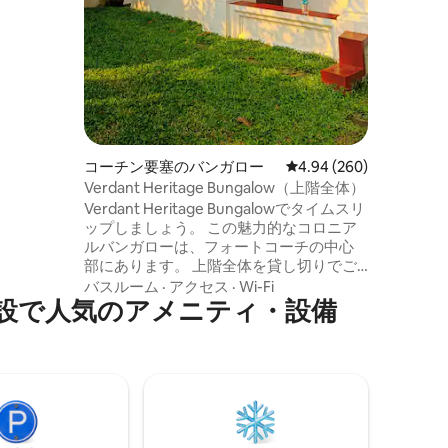
たため、5
ご相談な
部のレビ
ますの
コーチン要塞のバンガロー
レビュー260件、5つ星
4.94 (260)
Verdant Heritage Bungalow（上階全体）
Verdant Heritage Bungalowでタイムスリ
ップしましょう。 この魅力的なコロニア
ルバンガローは、フォートコーチの中心
部にあります。 上階全体を貸し切りでご
利用いただけます。エアコン付きの豪華
バスルーム
·
アクセス
·
Wi-Fi
設で人気のアメニティ・設備
なマスターベッドルーム、涼しげな予備
のベッドルーム（エアコン付き）、風通
しの良いバルコニーがあります。 バスル
ームが足りない場合は、1階のバスルーム
をご自由にお使いください。 徒歩ですぐ
の場所にある近くの観光スポットをすべ
て探索してください。 私たちはここに住
んでいませんが、電話するとすぐに連絡