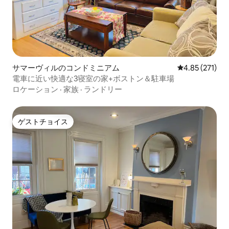
サマーヴィルのコンドミニアム
レビュー271件
4.85 (271)
電車に近い快適な3寝室の家+ボストン＆駐車場
ロケーション
·
家族
·
ランドリー
ゲストチョイス
ゲストチョイス