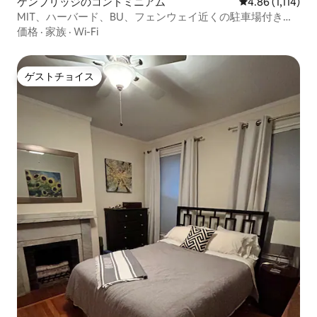
ケンブリッジのコンドミニアム
レビュー1,114
4.86 (1,114)
MIT、ハーバード、BU、フェンウェイ近くの駐車場付きプ
ライベートスタジオ
価格
·
家族
·
Wi-Fi
ゲストチョイス
ゲストチョイス