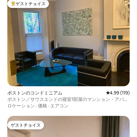
ゲストチョイス
大好評のゲストチョイスです。
ボストンのコンドミニアム
レビュー119件
4.99 (119)
ボストン／サウスエンドの寝室1部屋のマンション・アパー
ト
ロケーション
·
価格
·
エアコン
ゲストチョイス
ゲストチョイス