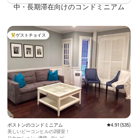
中・長期滞在向けのコンドミニアム
ゲストチョイス
大好評のゲストチョイスです。
ボストンのコンドミニアム
レビュー535件
4.91 (535)
美しいビーコンヒルの2寝室！
ロケーション
·
価格
·
テレビ