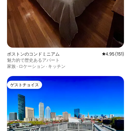
ボストンのコンドミニアム
レビュー151
4.95 (151)
魅力的で歴史あるアパート
家族
·
ロケーション
·
キッチン
ゲストチョイス
ゲストチョイス