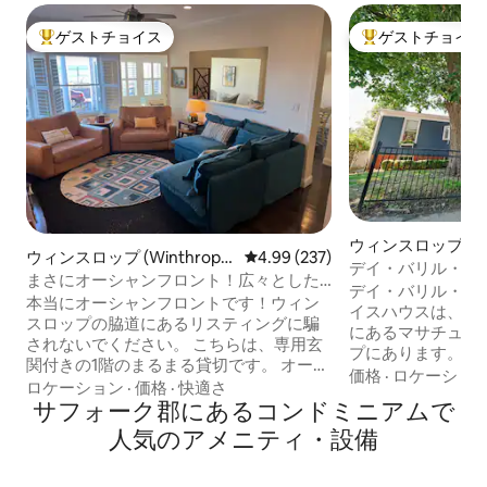
ゲストチョイス
ゲストチョイス
大好評のゲストチョイスです。
大好評のゲストチ
ウィンスロップ (Win
ウィンスロップ (Winthrop)
レビュー237件、5つ星中4.99
4.99 (237)
のコンドミニアム
デイ・バリル・ワ
のコンドミニアム
まさにオーシャンフロント！広々とした
邸
デイ・バリル・ワ
ファミリー向けペットフレンドリーな家
本当にオーシャンフロントです！ウィン
イスハウスは、ボ
スロップの脇道にあるリスティングに騙
にあるマサチュー
されないでください。 こちらは、専用玄
プにあります。 
関付きの1階のまるまる貸切です。 オーナ
いので、ご旅行の際
価格
·
ロケーショ
ーがホストする、通常の家族や町の音が
ロケーション
·
価格
·
快適さ
のEV充電器をご利用
聞こえる、クラシックな3階建ての家で
サフォーク郡にあるコンドミニアムで
改装済みの3ベッ
す。 プロによる清掃が行われており、ペ
人気のアメニティ・設備
アパートには、専
ット連れにもおすすめです。 ボストンに
駐車場、サンルー
隣接しており、車、フェリー、交通機関
ランドリーがあり