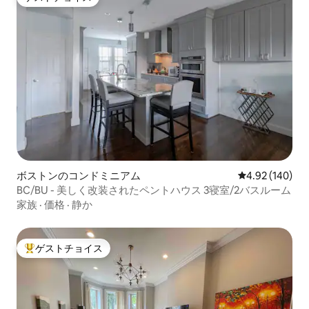
ゲストチョイス
ボストンのコンドミニアム
レビュー140件
4.92 (140)
BC/BU - 美しく改装されたペントハウス 3寝室/2バスルーム
家族
·
価格
·
静か
ゲストチョイス
大好評のゲストチョイスです。