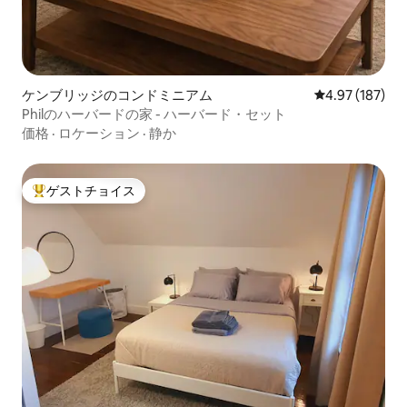
ケンブリッジのコンドミニアム
レビュー187件
4.97 (187)
Philのハーバードの家 - ハーバード・セット
価格
·
ロケーション
·
静か
ゲストチョイス
大好評のゲストチョイスです。