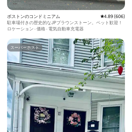
ボストンのコンドミニアム
レビュー606件
4.89 (606)
駐車場付きの歴史的なJPブラウンストーン。ペット歓迎！
ロケーション
·
価格
·
電気自動車充電器
スーパーホスト
スーパーホスト