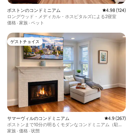
ボストンのコンドミニアム
レビュー124件
4.98 (124)
ロングウッド・メディカル・ホスピタルズによる2寝室
価格
·
家族
·
ペット
ゲストチョイス
ゲストチョイス
サマーヴィルのコンドミニアム
レビュー267
4.9 (267)
ボストンまで10分の明るくモダンなコンドミニアム（駐車
場付き）
家族
·
価格
·
状態