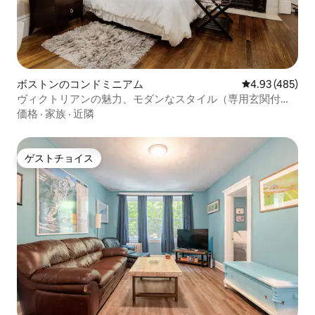
ボストンのコンドミニアム
レビュー485件
4.93 (485)
ヴィクトリアンの魅力、モダンなスタイル（専用玄関付
き）
価格
·
家族
·
近隣
ゲストチョイス
ゲストチョイス