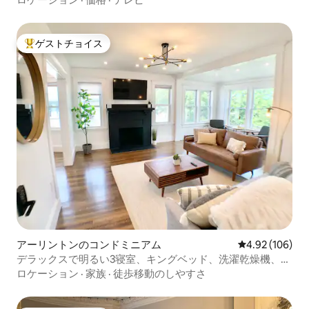
ゲストチョイス
大好評のゲストチョイスです。
アーリントンのコンドミニアム
レビュー106件
4.92 (106)
デラックスで明るい3寝室、キングベッド、洗濯乾燥機、駐
車場
ロケーション
·
家族
·
徒歩移動のしやすさ