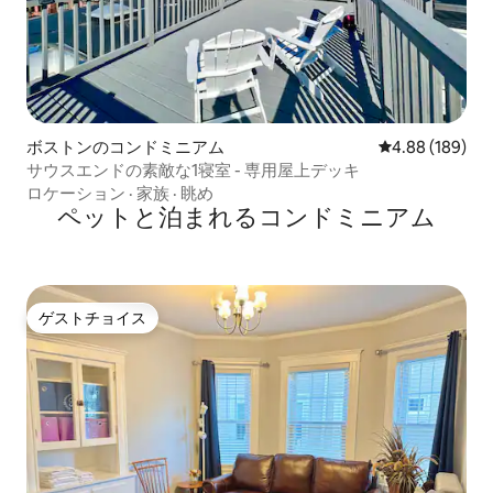
ボストンのコンドミニアム
レビュー189件
4.88 (189)
サウスエンドの素敵な1寝室 - 専用屋上デッキ
ロケーション
·
家族
·
眺め
ペットと泊まれるコンドミニアム
ゲストチョイス
ゲストチョイス