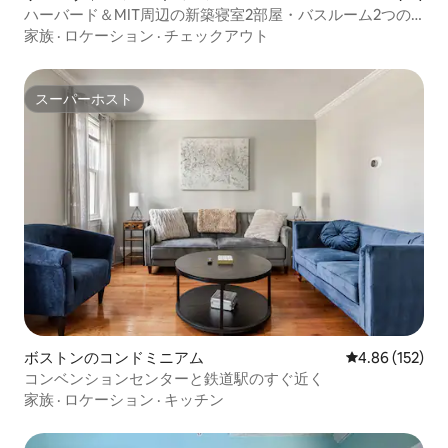
ハーバード＆MIT周辺の新築寝室2部屋・バスルーム2つの
Luxe、駐車場付き、レッドライン
家族
·
ロケーション
·
チェックアウト
スーパーホスト
スーパーホスト
ボストンのコンドミニアム
レビュー152件
4.86 (152)
コンベンションセンターと鉄道駅のすぐ近く
家族
·
ロケーション
·
キッチン