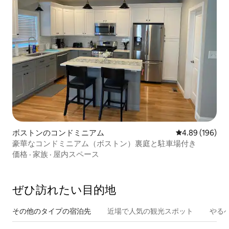
ボストンのコンドミニアム
レビュー196件
4.89 (196)
豪華なコンドミニアム（ボストン）裏庭と駐車場付き
価格
·
家族
·
屋内スペース
ぜひ訪⁠れ⁠た⁠い目⁠的⁠地
その他のタ⁠イ⁠プ⁠の宿⁠泊⁠先
近場で人気の観光スポット
やる