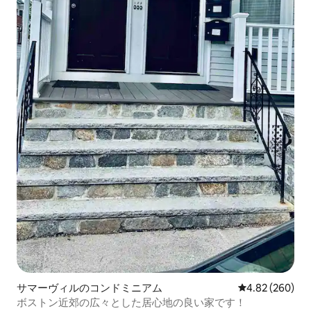
サマーヴィルのコンドミニアム
レビュー260件
4.82 (260)
ボストン近郊の広々とした居心地の良い家です！