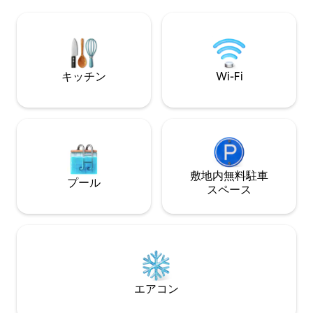
で行けます。 必要なものがすべて揃って
た静かなお部屋です。 歴史的建
いる家族での時間。 岩場のビーチを楽し
ウィンスロップで
んだり、北に数ブロック歩いて砂浜のラ
の1つです。186
イフガード付きのビーチを楽しんだりで
かし、その後2つ
きます。 カフェやレストランは徒歩圏内
した）。
にあり、食料品の配達も可能です。 騒音
キッチン
Wi-Fi
禁止時間：午後10時から午前7時までは全
員。
敷地内無料駐⁠車
プール
ス⁠ペ⁠ー⁠ス
エアコン