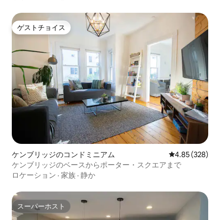
ゲストチョイス
ゲストチョイス
ケンブリッジのコンドミニアム
レビュー328件
4.85 (328)
ケンブリッジのベースからポーター・スクエアまで
ロケーション
·
家族
·
静か
スーパーホスト
スーパーホスト