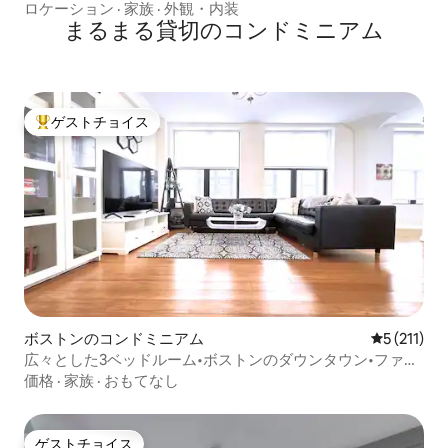
ロケーション
·
家族
·
外観・内装
まるまる貸切のコンドミニアム
ゲストチョイス
大好評のゲストチョイスです。
ボストンのコンドミニアム
レビュー2
5 (211)
広々とした3ベッドルーム•ボストンのダウンタウン•ファミ
リーに人気
価格
·
家族
·
おもてなし
ゲストチョイス