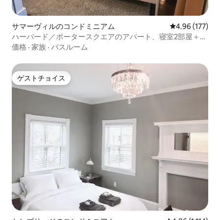
サマーヴィルのコンドミニアム
レビュー177件
4.96 (177)
ハーバード／ポータースクエアのアパート、寝室2部屋＋ソ
ファベッド
価格
·
家族
·
バスルーム
ゲストチョイス
ゲストチョイス