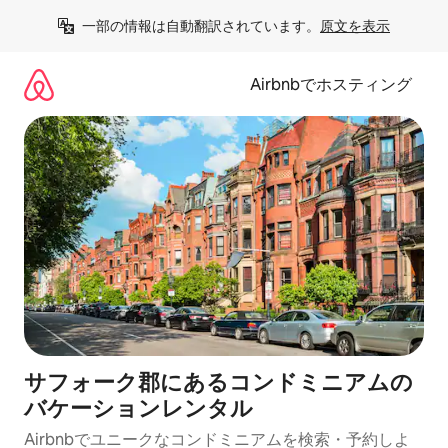
コ
一部の情報は自動翻訳されています。
原文を表示
ン
テ
ン
Airbnbでホスティング
ツ
に
ス
キ
ッ
プ
サフォーク郡にあるコンドミニアムの
バケーションレンタル
Airbnbでユニークなコンドミニアムを検索・予約しよ