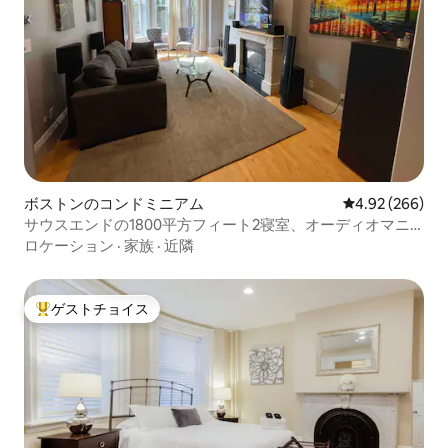
ボストンのコンドミニアム
レビュー266件
4.92 (266)
サウスエンドの1800平方フィート2寝室、オーディオマニ
アの楽園
ロケーション
·
家族
·
近隣
ゲストチョイス
大好評のゲストチョイスです。