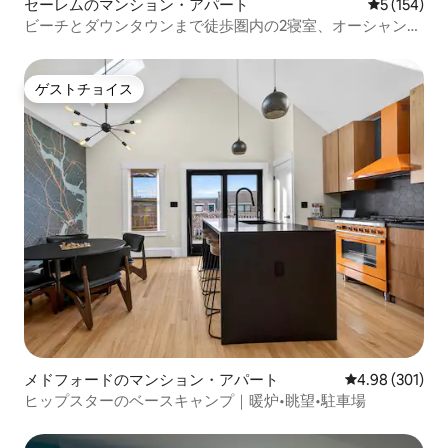
セーレムのマンション・アパート
レビュー15
5 (154)
ビーチとダウンタウンまで徒歩圏内の2寝室、オーシャンビ
ュー
ゲストチョイス
ゲストチョイス
メドフォードのマンション・アパート
レビュー301件
4.98 (301)
ヒップスターのベースキャンプ｜暖炉•眺望•駐車場