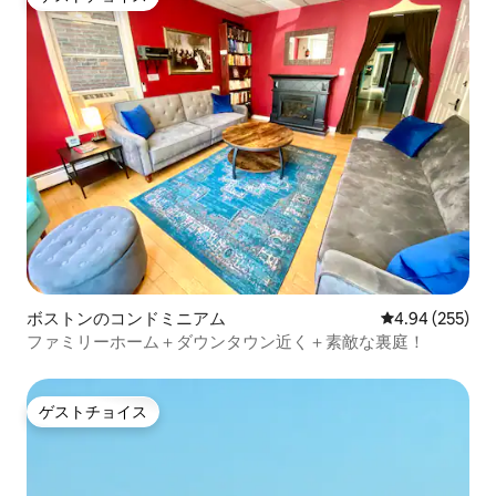
ゲストチョイス
ボストンのコンドミニアム
レビュー255件
4.94 (255)
ファミリーホーム＋ダウンタウン近く＋素敵な裏庭！
ゲストチョイス
ゲストチョイス