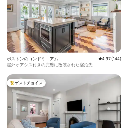
ボストンのコンドミニアム
レビュー144件
4.97 (144)
屋外オアシス付きの完璧に改装された宿泊先
ゲストチョイス
大好評のゲストチョイスです。