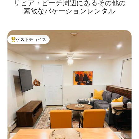
リビア・ビーチ⁠周⁠辺⁠に⁠あ⁠るそ⁠の⁠他⁠の
ート
素⁠敵⁠なバ⁠ケ⁠ー⁠シ⁠ョ⁠ン⁠レ⁠ン⁠タ⁠ル
ゲストチョイス
大好評のゲストチョイスです。