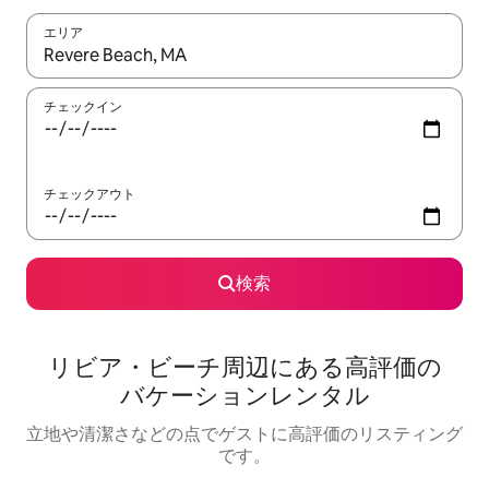
エリア
検索結果が表示されたら、上下の矢印キーを使って移動するか、
チェックイン
チェックアウト
検索
リビア・ビーチ⁠周⁠辺⁠に⁠あ⁠る高⁠評⁠価⁠の
バ⁠ケ⁠ー⁠シ⁠ョ⁠ン⁠レ⁠ン⁠タ⁠ル
立地や清潔さなどの点でゲストに高評価のリスティング
です。