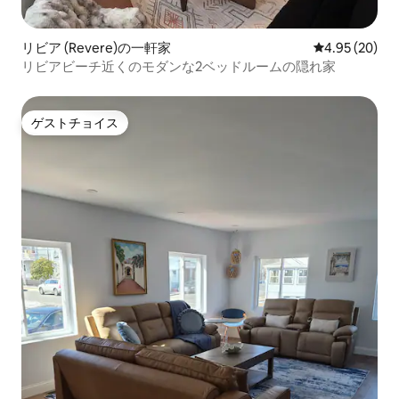
リビア (Revere)の一軒家
レビュー20件
4.95 (20)
リビアビーチ近くのモダンな2ベッドルームの隠れ家
ゲストチョイス
ゲストチョイス