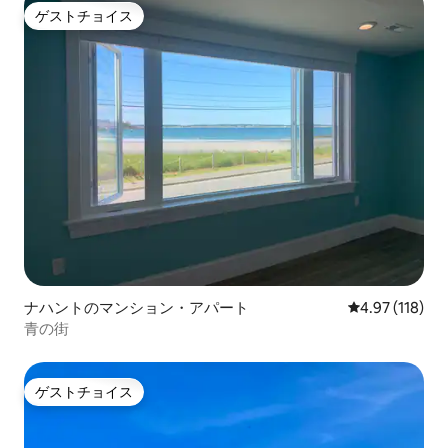
ゲストチョイス
ゲストチョイス
ナハントのマンション・アパート
レビュー118件
4.97 (118)
青の街
ゲストチョイス
ゲストチョイス