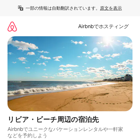
コ
一部の情報は自動翻訳されています。
原文を表示
ン
テ
ン
Airbnbでホスティング
ツ
に
ス
キ
ッ
プ
リビア・ビーチ⁠周⁠辺⁠の宿⁠泊⁠先
Airbnbでユニークなバ⁠ケ⁠ー⁠シ⁠ョ⁠ンレ⁠ン⁠タ⁠ルや一⁠軒⁠家
な⁠ど⁠を予⁠約⁠し⁠よ⁠う