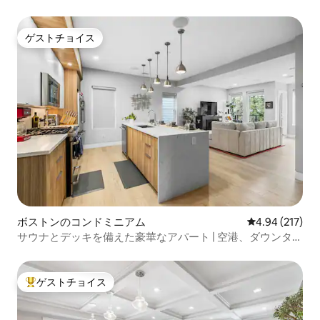
ゲストチョイス
ゲストチョイス
ボストンのコンドミニアム
レビュー217件
4.94 (217)
サウナとデッキを備えた豪華なアパート | 空港、ダウンタウ
ンからのアクセス
ゲストチョイス
大好評のゲストチョイスです。