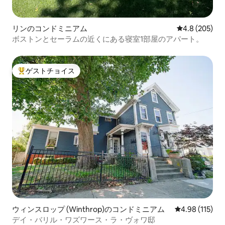
リンのコンドミニアム
レビュー205
4.8 (205)
ボストンとセーラムの近くにある寝室1部屋のアパート。
ゲストチョイス
大好評のゲストチョイスです。
ウィンスロップ (Winthrop)のコンドミニアム
レビュー115件
4.98 (115)
デイ・バリル・ワズワース・ラ・ヴォワ邸