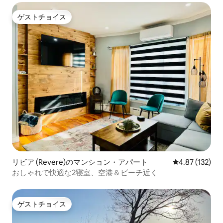
ゲストチョイス
ゲストチョイス
リビア (Revere)のマンション・アパート
レビュー132件
4.87 (132)
おしゃれで快適な2寝室、空港＆ビーチ近く
ゲストチョイス
ゲストチョイス