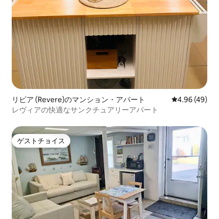
リビア (Revere)のマンション・アパート
レビュー49件
4.96 (49)
レヴィアの快適なサンクチュアリーアパート
ゲストチョイス
ゲストチョイス