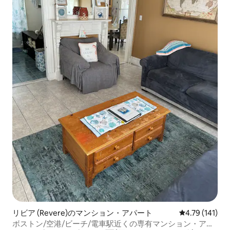
リビア (Revere)のマンション・アパート
レビュー141
4.79 (141)
ボストン/空港/ビーチ/電車駅近くの専有マンション・アパ