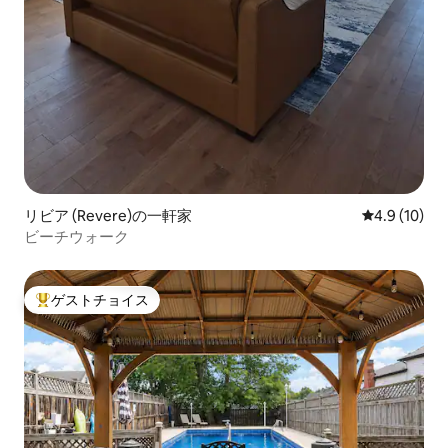
リビア (Revere)の一軒家
レビュー10
4.9 (10)
ビーチウォーク
ゲストチョイス
大好評のゲストチョイスです。