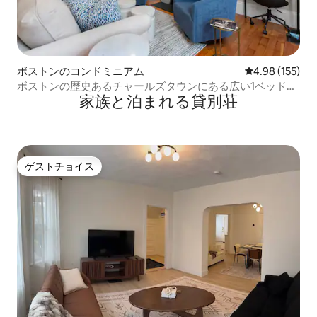
ボストンのコンドミニアム
レビュー155件
4.98 (155)
ボストンの歴史あるチャールズタウンにある広い1ベッドル
家族と泊まれる貸別荘
ーム！
ゲストチョイス
ゲストチョイス