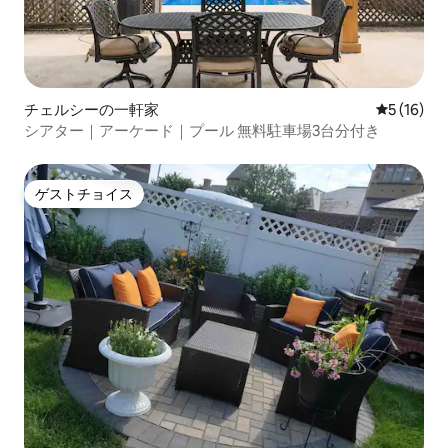
チェルシーの一軒家
レビュー1
5 (16)
シアター｜アーケード｜プール 無料駐車場3台分付き
ゲストチョイス
ゲストチョイス