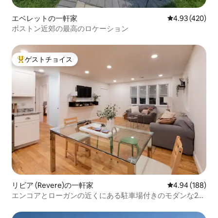
エベレットの一軒家
レビュー420件
4.93 (420)
ボストン近郊の最高のロケーション
ゲストチョイス
大好評のゲストチョイスです。
リビア (Revere)の一軒家
レビュー188件
4.94 (188)
エンコアとローガンの近くにある駐車場付きのモダンな2ベ
ッドルーム