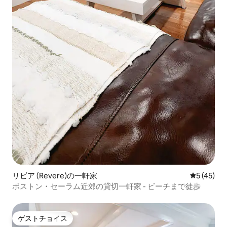
リビア (Revere)の一軒家
レビュー4
5 (45)
ボストン・セーラム近郊の貸切一軒家 - ビーチまで徒歩
ゲストチョイス
ゲストチョイス