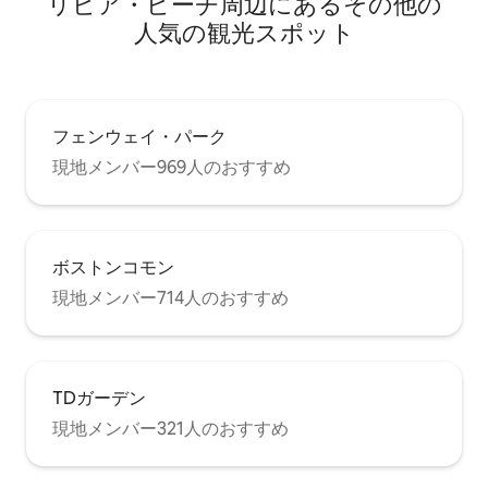
リビア・ビーチ⁠周⁠辺⁠に⁠あ⁠るそ⁠の⁠他⁠の
人⁠気⁠の観⁠光⁠ス⁠ポ⁠ッ⁠ト
フェンウェイ・パーク
現地メンバー969人のおすすめ
ボストンコモン
現地メンバー714人のおすすめ
TDガーデン
現地メンバー321人のおすすめ