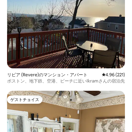
リビア (Revere)のマンション・アパート
レビュー221件
4.96 (221)
ボストン、地下鉄、空港、ビーチに近いIkramさんの宿泊先
ゲストチョイス
ゲストチョイス