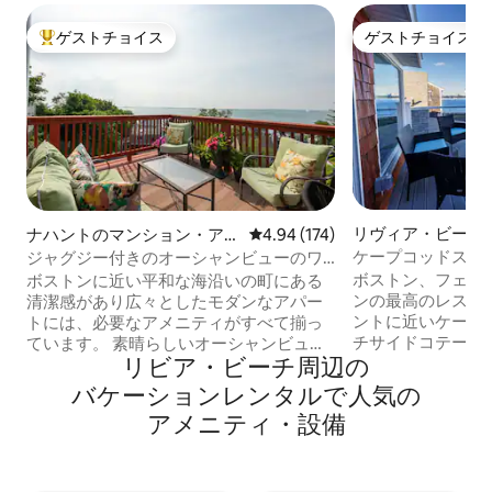
ゲストチョイス
ゲストチョイス
大好評のゲストチョイスです。
ゲストチョイス
リヴィア・ビーチ
ナハントのマンション・アパ
レビュー174件、5つ星中4.94
4.94 (174)
ロー
ート
ケープコッドスタ
ジャグジー付きのオーシャンビューのワ
ニアム、ボストン
ンルームマンション、ボストンへのアク
ボストン、フェン
ボストンに近い平和な海沿いの町にある
セスあり
ンの最高のレスト
清潔感があり広々としたモダンなアパー
ントに近いケープ
トには、必要なアメニティがすべて揃っ
チサイドコテージ
ています。 素晴らしいオーシャンビュ
リビア・ビーチ⁠周⁠辺⁠の
で徒歩10分、空港と
ー、広い専用デッキ、ホットタブ、独立
分。ピアハウスは
した玄関、高速インターネット、花崗岩
バ⁠ケ⁠ー⁠シ⁠ョ⁠ン⁠レ⁠ン⁠タ⁠ル⁠で人⁠気⁠の
ルームと2つの寝
のキッチン、快適なソファ、Breville
ア⁠メ⁠ニ⁠テ⁠ィ⁠・⁠設⁠備
ているコンドミニ
Barista、バーベキュー、Sealyクイーンベ
ルーム、2つのオ
ッドを備えたワンルームアパートです。
ニー、暖炉、ビー
お部屋は貸切で、隣接するユニットには
ット全体で浄水が
静かな住民がいます。 裏道に駐車場。2セ