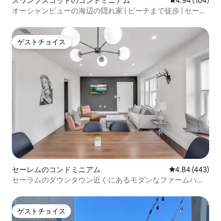
スワンプスコットのコンドミニアム
レビュー104件
4.94 (104)
オーシャンビューの海辺の隠れ家 | ビーチまで徒歩 | セーラ
ム
ゲストチョイス
ゲストチョイス
セーレムのコンドミニアム
レビュー443件
4.84 (443)
セーラムのダウンタウン近くにあるモダンなファームハウ
スのコンドミニアム
ゲストチョイス
ゲストチョイス